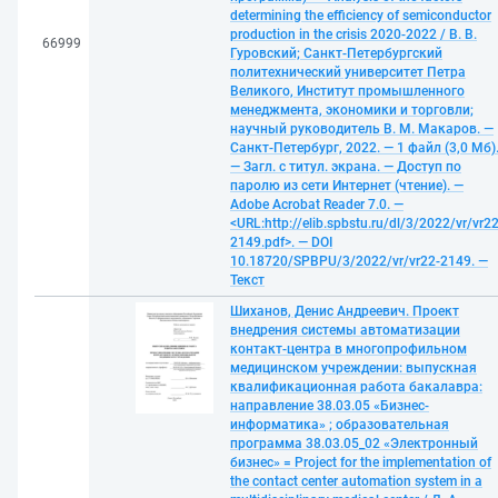
determining the efficiency of semiconductor
production in the crisis 2020-2022 / В. В.
66999
Гуровский; Санкт-Петербургский
политехнический университет Петра
Великого, Институт промышленного
менеджмента, экономики и торговли;
научный руководитель В. М. Макаров. —
Санкт-Петербург, 2022. — 1 файл (3,0 Мб)
— Загл. с титул. экрана. — Доступ по
паролю из сети Интернет (чтение). —
Adobe Acrobat Reader 7.0. —
<URL:http://elib.spbstu.ru/dl/3/2022/vr/vr22
2149.pdf>. — DOI
10.18720/SPBPU/3/2022/vr/vr22-2149. —
Текст
Шиханов, Денис Андреевич. Проект
внедрения системы автоматизации
контакт-центра в многопрофильном
медицинском учреждении: выпускная
квалификационная работа бакалавра:
направление 38.03.05 «Бизнес-
информатика» ; образовательная
программа 38.03.05_02 «Электронный
бизнес» = Project for the implementation of
the contact center automation system in a