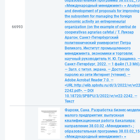
образовательная программа 38.03.02_15
«Международный менеджмент» = Analysi
and development of proposals for improving
the subsystem for managing the foreign
economic activity an entrepreneurial
66993
organization (on the example of central de
cooperativas agrarias cafetal / Т. Луизар
Арагон; Санкт-Петербургский
политехнический университет Петра
Великого, Институт промышленного
менеджмента, экономики и торговли;
научный руководитель Н. Ю. Гращенко. 
Санкт-Петербург, 2022. — 1 файл (1,3 Мб)
— Загл. с титул. экрана. — Доступ по
паролю из сети Интернет (чтение). —
Adobe Acrobat Reader 7.0. —
<URL:http://elib.spbstu.ru/dl/3/2022/vr/vr22
2242.pdf>. — DOI
10.18720/SPBPU/3/2022/vr/vr22-2242. —
Текст
Фарохи, Сана. Разработка бизнес-модел
малого предприятия: выпускная
квалификационная работа бакалавра:
направление 38.03.02 «Менеджмент» ;
образовательная программа 38.03.02_15
«Международный менеджмент» =