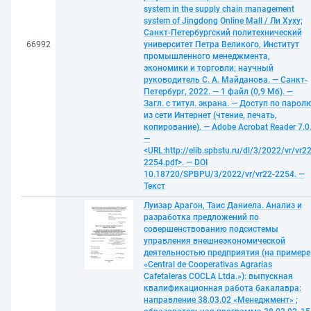
system in the supply chain management
system of Jingdong Online Mall / Ли Хуху;
Санкт-Петербургский политехнический
66992
университет Петра Великого, Институт
промышленного менеджмента,
экономики и торговли; научный
руководитель С. А. Майданова. — Санкт-
Петербург, 2022. — 1 файл (0,9 Мб). —
Загл. с титул. экрана. — Доступ по парол
из сети Интернет (чтение, печать,
копирование). — Adobe Acrobat Reader 7.0
—
<URL:http://elib.spbstu.ru/dl/3/2022/vr/vr22
2254.pdf>. — DOI
10.18720/SPBPU/3/2022/vr/vr22-2254. —
Текст
Луизар Арагон, Таис Даниела. Анализ и
разработка предложений по
совершенствованию подсистемы
управления внешнеэкономической
деятельностью предприятия (на примере
«Central de Cooperativas Agrarias
Cafetaleras COCLA Ltda.»): выпускная
квалификационная работа бакалавра:
направление 38.03.02 «Менеджмент» ;