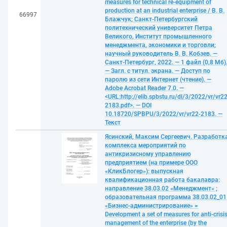
measures for technical re-equipment of
production at an industrial enterprise / В. В.
66997
Блажчук; Санкт-Петербургский
политехнический университет Петра
Великого, Институт промышленного
менеджмента, экономики и торговли;
научный руководитель В. В. Кобзев. —
Санкт-Петербург, 2022. — 1 файл (0,8 Мб)
— Загл. с титул. экрана. — Доступ по
паролю из сети Интернет (чтение). —
Adobe Acrobat Reader 7.0. —
<URL:http://elib.spbstu.ru/dl/3/2022/vr/vr22
2183.pdf>. — DOI
10.18720/SPBPU/3/2022/vr/vr22-2183. —
Текст
Ясинский, Максим Сергеевич. Разработк
комплекса мероприятий по
антикризисному управлению
предприятием (на примере ООО
«КликБлогер»): выпускная
квалификационная работа бакалавра:
направление 38.03.02 «Менеджмент» ;
образовательная программа 38.03.02_01
«Бизнес-администрирование» =
Development a set of measures for anti-crisi
management of the enterprise (by the