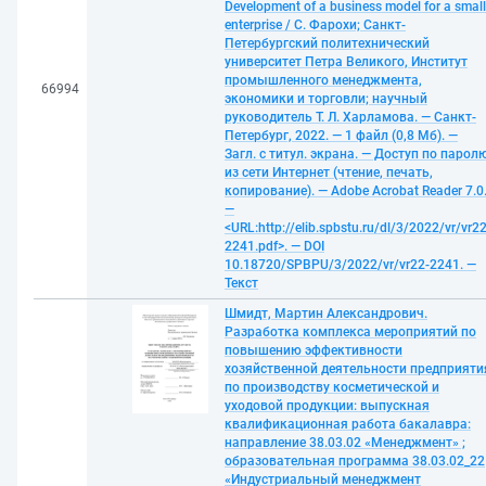
Development of a business model for a small
enterprise / С. Фарохи; Санкт-
Петербургский политехнический
университет Петра Великого, Институт
промышленного менеджмента,
66994
экономики и торговли; научный
руководитель Т. Л. Харламова. — Санкт-
Петербург, 2022. — 1 файл (0,8 Мб). —
Загл. с титул. экрана. — Доступ по парол
из сети Интернет (чтение, печать,
копирование). — Adobe Acrobat Reader 7.0
—
<URL:http://elib.spbstu.ru/dl/3/2022/vr/vr22
2241.pdf>. — DOI
10.18720/SPBPU/3/2022/vr/vr22-2241. —
Текст
Шмидт, Мартин Александрович.
Разработка комплекса мероприятий по
повышению эффективности
хозяйственной деятельности предприяти
по производству косметической и
уходовой продукции: выпускная
квалификационная работа бакалавра:
направление 38.03.02 «Менеджмент» ;
образовательная программа 38.03.02_22
«Индустриальный менеджмент