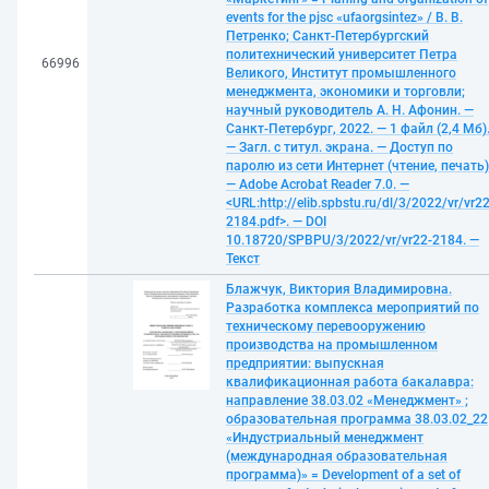
events for the pjsc «ufaorgsintez» / В. В.
Петренко; Санкт-Петербургский
политехнический университет Петра
66996
Великого, Институт промышленного
менеджмента, экономики и торговли;
научный руководитель А. Н. Афонин. —
Санкт-Петербург, 2022. — 1 файл (2,4 Мб)
— Загл. с титул. экрана. — Доступ по
паролю из сети Интернет (чтение, печать)
— Adobe Acrobat Reader 7.0. —
<URL:http://elib.spbstu.ru/dl/3/2022/vr/vr22
2184.pdf>. — DOI
10.18720/SPBPU/3/2022/vr/vr22-2184. —
Текст
Блажчук, Виктория Владимировна.
Разработка комплекса мероприятий по
техническому перевооружению
производства на промышленном
предприятии: выпускная
квалификационная работа бакалавра:
направление 38.03.02 «Менеджмент» ;
образовательная программа 38.03.02_22
«Индустриальный менеджмент
(международная образовательная
программа)» = Development of a set of