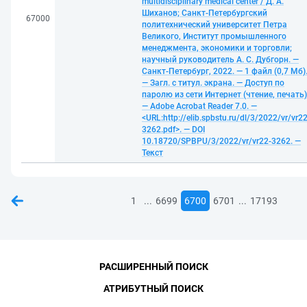
multidisciplinary medical center / Д. А.
Шиханов; Санкт-Петербургский
67000
политехнический университет Петра
Великого, Институт промышленного
менеджмента, экономики и торговли;
научный руководитель А. С. Дубгорн. —
Санкт-Петербург, 2022. — 1 файл (0,7 Мб)
— Загл. с титул. экрана. — Доступ по
паролю из сети Интернет (чтение, печать)
— Adobe Acrobat Reader 7.0. —
<URL:http://elib.spbstu.ru/dl/3/2022/vr/vr22
3262.pdf>. — DOI
10.18720/SPBPU/3/2022/vr/vr22-3262. —
Текст
...
...
1
6699
6700
6701
17193
РАСШИРЕННЫЙ ПОИСК
АТРИБУТНЫЙ ПОИСК