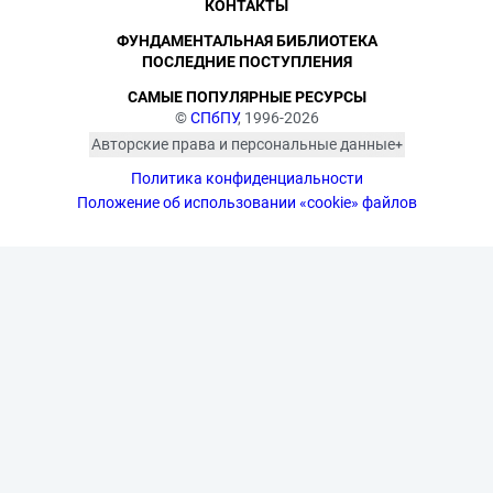
КОНТАКТЫ
ФУНДАМЕНТАЛЬНАЯ БИБЛИОТЕКА
ПОСЛЕДНИЕ ПОСТУПЛЕНИЯ
САМЫЕ ПОПУЛЯРНЫЕ РЕСУРСЫ
©
СПбПУ
, 1996-2026
Авторские права и персональные данные
Фотографии размещены с согласия
Политика конфиденциальности
изображённых лиц в соответствии
с требованиями законодательства
Положение об использовании «cookie» файлов
о персональных данных. Согласно
ст. 152.1 ГК РФ «Охрана изображения
гражданина», все фотоматериалы
являются объектами авторского
права. Их копирование и дальнейшее
использование без письменного
согласия правообладателя
запрещено.