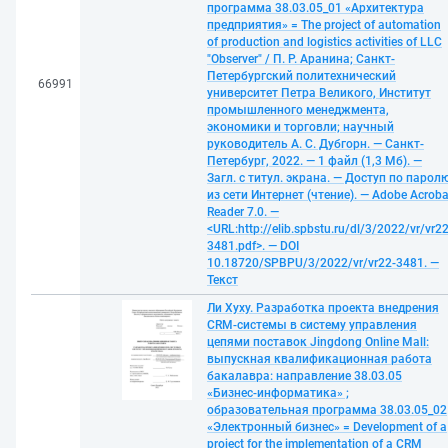
программа 38.03.05_01 «Архитектура
предприятия» = The project of automation
of production and logistics activities of LLC
"Observer" / П. Р. Аранина; Санкт-
Петербургский политехнический
66991
университет Петра Великого, Институт
промышленного менеджмента,
экономики и торговли; научный
руководитель А. С. Дубгорн. — Санкт-
Петербург, 2022. — 1 файл (1,3 Мб). —
Загл. с титул. экрана. — Доступ по парол
из сети Интернет (чтение). — Adobe Acroba
Reader 7.0. —
<URL:http://elib.spbstu.ru/dl/3/2022/vr/vr22
3481.pdf>. — DOI
10.18720/SPBPU/3/2022/vr/vr22-3481. —
Текст
Ли Хуху. Разработка проекта внедрения
CRM-системы в систему управления
цепями поставок Jingdong Online Mall:
выпускная квалификационная работа
бакалавра: направление 38.03.05
«Бизнес-информатика» ;
образовательная программа 38.03.05_02
«Электронный бизнес» = Development of a
project for the implementation of a CRM