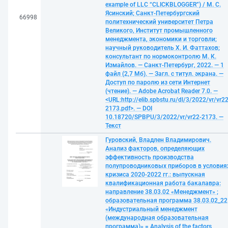
example of LLC “CLICKBLOGGER”) / М. С.
Ясинский; Санкт-Петербургский
66998
политехнический университет Петра
Великого, Институт промышленного
менеджмента, экономики и торговли;
научный руководитель Х. И. Фаттахов;
консультант по нормоконтролю М. К.
Измайлов. — Санкт-Петербург, 2022. — 1
файл (2,7 Мб). — Загл. с титул. экрана. —
Доступ по паролю из сети Интернет
(чтение). — Adobe Acrobat Reader 7.0. —
<URL:http://elib.spbstu.ru/dl/3/2022/vr/vr22
2173.pdf>. — DOI
10.18720/SPBPU/3/2022/vr/vr22-2173. —
Текст
Гуровский, Владлен Владимирович.
Анализ факторов, определяющих
эффективность производства
полупроводниковых приборов в условия
кризиса 2020-2022 гг.: выпускная
квалификационная работа бакалавра:
направление 38.03.02 «Менеджмент» ;
образовательная программа 38.03.02_22
«Индустриальный менеджмент
(международная образовательная
программа)» = Analysis of the factors