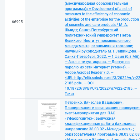
(международная образовательная
программа)» = Development of a set of
measures to the efficiency of economic
activities of the enterprise for the production
66995
of cosmetic and care products / М. А.
Шмидт; Санкт-Петербургский
политехнический университет Петра
Великого, Институт промышленного
менеджмента, экономики и торговли;
научный руководитель М. Г. Ливинцова. 
Санкт-Петербург, 2022. — 1 файл (0,8 Мб)
— Загл. с титул. экрана. — Доступ по
паролю из сети Интернет (чтение). —
Adobe Acrobat Reader 7.0. —
<URL:http://elib.spbstu.ru/dl/3/2022/vr/vr22
2185.pdf>. — DOI
10.18720/SPBPU/3/2022/vr/vr22-2185. —
Текст
Петренко, Вячеслав Вадимович.
Планирование и организация проведени
event-мероприятия для ПАО
«Уфаоргсинтез»: выпускная
квалификационная работа бакалавра:
направление 38.03.02 «Менеджмент» ;
образовательная программа 38.03.02_08
«Маркетинг» = Planing and organization of