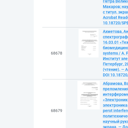
Петра Велико
Макаров; нау
с титул. экр
Acrobat Reade
10.18720/SPB
Ахметова, А
спектрограф
16.03.01 «Те
биомедицинска
68678
systems / А.
Институт эле
Петербург, 20
(чтение). — A
DOI 10.18720
Абрамова, В
преломления
интерфероме
«Электроник
электроника» 
68679
perot interfe
политехниче
научный руко
экрана. — До