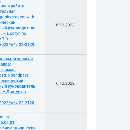
с
нная работа
ательная
raphy system with
нический
16.12.2022
чный руководитель
а. — Доступ по
 7.0. —
2022/vr/vr22-2129.
иваемой полосой
лавра:
рограмма
ostrip bandpass
итехнический
16.12.2022
чный руководитель
а. — Доступ по
2022/vr/vr22-2128.
за на
6.03.01
 и биомедицинская