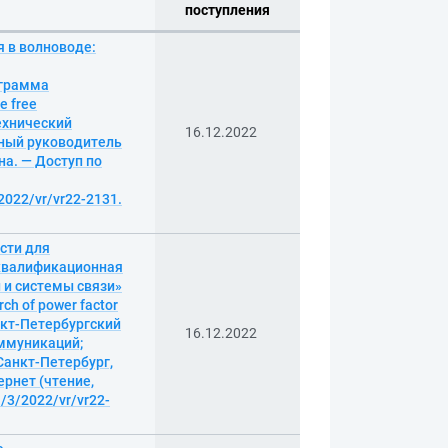
поступления
я в волноводе:
ограмма
e free
технический
16.12.2022
чный руководитель
ана. — Доступ по
2022/vr/vr22-2131.
сти для
 квалификационная
 и системы связи»
h of power factor
Санкт-Петербургский
16.12.2022
оммуникаций;
Санкт-Петербург,
тернет (чтение,
l/3/2022/vr/vr22-