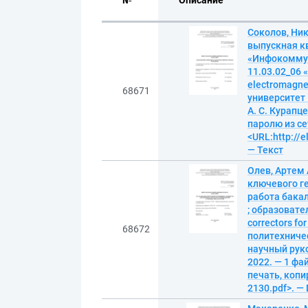
№
Описание
Соколов, Ни
выпускная к
«Инфокоммун
11.03.02_06 
electromagne
68671
университет
А. С. Курапце
паролю из се
<URL:http://
— Текст
Олев, Артем
ключевого г
работа бака
; образовате
correctors fo
68672
политехниче
научный руко
2022. — 1 фай
печать, копир
2130.pdf>. —