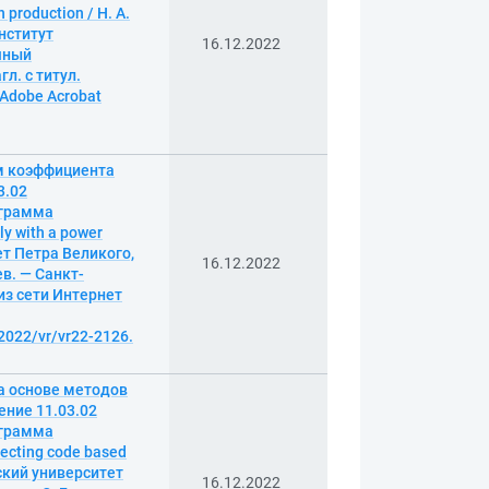
production / Н. А.
нститут
16.12.2022
чный
л. с титул.
 Adobe Acrobat
м коэффициента
3.02
ограмма
y with a power
ет Петра Великого,
16.12.2022
в. — Санкт-
 из сети Интернет
2022/vr/vr22-2126.
а основе методов
ение 11.03.02
ограмма
ecting code based
ский университет
16.12.2022