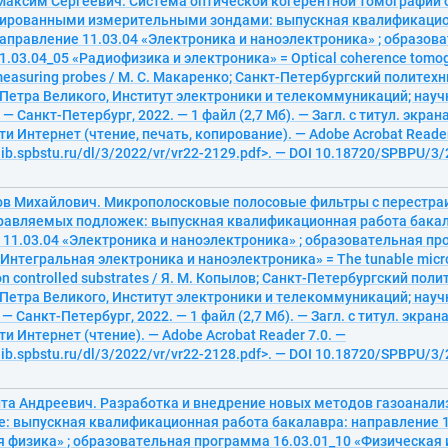
Максим Сергеевич. Система оптической когерентной томографии 
ированными измерительными зондами: выпускная квалификацио
аправление 11.03.04 «Электроника и наноэлектроника» ; образов
.03.04_05 «Радиофизика и электроника» = Optical coherence tomog
measuring probes / М. С. Макаренко; Санкт-Петербургский политех
 Петра Великого, Институт электроники и телекоммуникаций; нау
 — Санкт-Петербург, 2022. — 1 файл (2,7 Мб). — Загл. с титул. экран
ти Интернет (чтение, печать, копирование). — Adobe Acrobat Reader
elib.spbstu.ru/dl/3/2022/vr/vr22-2129.pdf>. — DOI 10.18720/SPBPU/3/
ов Михайлович. Микрополосковые полосовые фильтры с перестра
правляемых подложек: выпускная квалификационная работа бака
 11.03.04 «Электроника и наноэлектроника» ; образовательная п
«Интегральная электроника и наноэлектроника» = The tunable micr
 on controlled substrates / Я. М. Копылов; Санкт-Петербургский пол
 Петра Великого, Институт электроники и телекоммуникаций; нау
 — Санкт-Петербург, 2022. — 1 файл (2,7 Мб). — Загл. с титул. экран
ти Интернет (чтение). — Adobe Acrobat Reader 7.0. —
elib.spbstu.ru/dl/3/2022/vr/vr22-2128.pdf>. — DOI 10.18720/SPBPU/3/
ита Андреевич. Разработка и внедрение новых методов газоанали
е: выпускная квалификационная работа бакалавра: направление 1
я физика» ; образовательная программа 16.03.01_10 «Физическая