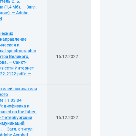
тель С. Б.
 (1,4 Мб). — Загл.
ание). — Adobe
OI
ческих
 направление
ическая и
cal spectrographic
етра Великого,
16.12.2022
ова. — Санкт-
 из сети Интернет
r22-2122.pdf>. —
ителей показателя
ного
е 11.03.04
«Радиофизика и
based on the fabry-
кт-Петербургский
16.12.2022
оммуникаций;
 — Загл. с титул.
 Adobe Acrobat