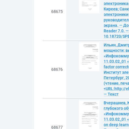
электроника» 
Киреев; Санк
68675
электроники
руководитель
экрана. — До
Reader 7.0. —
10.18720/SPB
Ильин, Дмит
мощности: в
«Инфокоммун
11.03.02_01 
factor corre
68676
Институт эле
Петербург, 20
(чтение, печ
<URL:http://
— Текст
Вчерашнев, 
глубокого о
«Инфокоммун
11.03.02_01 
on deep lear
68677