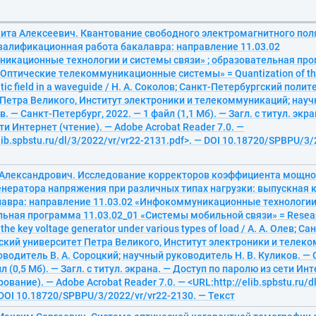
кита Алексеевич. Квантование свободного электромагнитного пол
валификационная работа бакалавра: направление 11.03.02
икационные технологии и системы связи» ; образовательная пр
«Оптические телекоммуникационные системы» = Quantization of th
tic field in a waveguide / Н. А. Соколов; Санкт-Петербургский поли
 Петра Великого, Институт электроники и телекоммуникаций; нау
в. — Санкт-Петербург, 2022. — 1 файл (1,1 Мб). — Загл. с титул. экр
ти Интернет (чтение). — Adobe Acrobat Reader 7.0. —
elib.spbstu.ru/dl/3/2022/vr/vr22-2131.pdf>. — DOI 10.18720/SPBPU/3/
 Александрович. Исследование корректоров коэффициента мощно
енератора напряжения при различных типах нагрузки: выпускная
лавра: направление 11.03.02 «Инфокоммуникационные технологии
льная программа 11.03.02_01 «Системы мобильной связи» = Researc
r the key voltage generator under various types of load / А. А. Олев; 
ский университет Петра Великого, Институт электроники и телек
водитель В. А. Сороцкий; научный руководитель Н. В. Куликов. — 
л (0,5 Мб). — Загл. с титул. экрана. — Доступ по паролю из сети Ин
ование). — Adobe Acrobat Reader 7.0. — <URL:http://elib.spbstu.ru/d
 DOI 10.18720/SPBPU/3/2022/vr/vr22-2130. — Текст