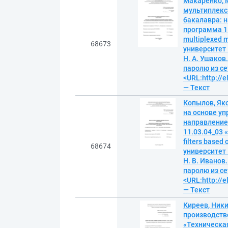
Макаренко, 
мультиплекс
бакалавра: н
программа 11
multiplexed 
68673
университет
Н. А. Ушаков.
паролю из се
<URL:http://
— Текст
Копылов, Як
на основе у
направление
11.03.04_03 
filters based
68674
университет
Н. В. Иванов.
паролю из се
<URL:http://
— Текст
Киреев, Ник
производств
«Техническа