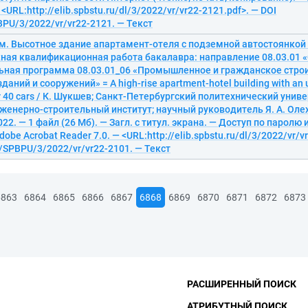
 <URL:http://elib.spbstu.ru/dl/3/2022/vr/vr22-2121.pdf>. — DOI
PU/3/2022/vr/vr22-2121. — Текст
м. Высотное здание апартамент-отеля с подземной автостоянкой
ная квалификационная работа бакалавра: направление 08.03.01 «
ьная программа 08.03.01_06 «Промышленное и гражданское стро
даний и сооружений» = A high-rise apartment-hotel building with an
for 40 cars / К. Шукшев; Санкт-Петербургский политехнический унив
женерно-строительный институт; научный руководитель Я. А. Оле
022. — 1 файл (26 Мб). — Загл. с титул. экрана. — Доступ по паролю
dobe Acrobat Reader 7.0. — <URL:http://elib.spbstu.ru/dl/3/2022/vr/v
/SPBPU/3/2022/vr/vr22-2101. — Текст
6863
6864
6865
6866
6867
6868
6869
6870
6871
6872
6873
РАСШИРЕННЫЙ ПОИСК
АТРИБУТНЫЙ ПОИСК