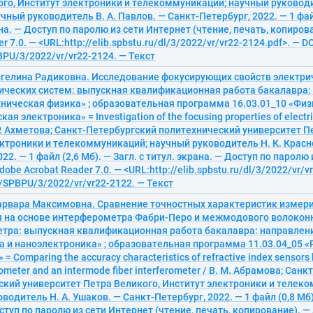
го, Институт электроники и телекоммуникаций; научный руководи
чный руководитель В. А. Павлов. — Санкт-Петербург, 2022. — 1 файл
ана. — Доступ по паролю из сети Интернет (чтение, печать, копиров
r 7.0. — <URL:http://elib.spbstu.ru/dl/3/2022/vr/vr22-2124.pdf>. — D
PU/3/2022/vr/vr22-2124. — Текст
нгелина Радиковна. Исследование фокусирующих свойств электри
ических систем: выпускная квалификационная работа бакалавра:
хническая физика» ; образовательная программа 16.03.01_10 «Физ
я электроника» = Investigation of the focusing properties of electri
 Р. Ахметова; Санкт-Петербургский политехнический университет П
ктроники и телекоммуникаций; научный руководитель Н. К. Красн
22. — 1 файл (2,6 Мб). — Загл. с титул. экрана. — Доступ по паролю
dobe Acrobat Reader 7.0. — <URL:http://elib.spbstu.ru/dl/3/2022/vr/v
/SPBPU/3/2022/vr/vr22-2122. — Текст
арвара Максимовна. Сравнение точностных характеристик измер
 на основе интерферометра Фабри-Перо и межмодового волокон
тра: выпускная квалификационная работа бакалавра: направлени
а и наноэлектроника» ; образовательная программа 11.03.04_05 
= Comparing the accuracy characteristics of refractive index sensors 
rometer and an intermode fiber interferometer / В. М. Абрамова; Сан
ский университет Петра Великого, Институт электроники и телек
водитель Н. А. Ушаков. — Санкт-Петербург, 2022. — 1 файл (0,8 Мб).
ступ по паролю из сети Интернет (чтение, печать, копирование). —