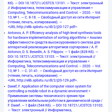
Кб). — DOI 10.18721/JCSTCS.13101. — Текст: электронный
// Информатика, телекоммуникации и управление =
Computing, Telecommunications and Control. – 2020. – Vol.
13, № 1. — С. 8-18. — Свободный доступ из сети Интернет
(чтение, печать, копирование). —
<URL:http://elib.spbstu.ru/dl/2/j20-127.pdf>.
Antonov, A. P. Efficiency analysis of high-level synthesis tools
for hardware implementation of sorting algorithms = Анализ
эффективности средств высокоуровневого синтеза для
аппаратной реализации алгоритмов сортировки / A. P.
Antonov, D. S. Besedin, A. S. Filippov. — 1 файл (828 Кб). —
DOI 10.18721/JCSTCS.13103. — Текст: электронный //
Информатика, телекоммуникации и управление =
Computing, Telecommunications and Control. – 2020. – Vol.
13, № 1. — С. 31-41. — Свободный доступ из сети Интернет
(чтение, печать, копирование). —
<URL:http://elib.spbstu.ru/dl/2/j20-129.pdf>.
Daeef, F. Application of the computer vision system for
controlling a mobile robot in a dynamic environment =
Применение системы технического зрения при
управлении мобильным роботом в динамической среде /
F. Daeef. — 1 файл (544 Кб). — DOI 10.18721/JCSTCS.13102.
— Текст: электронный // Информатика,