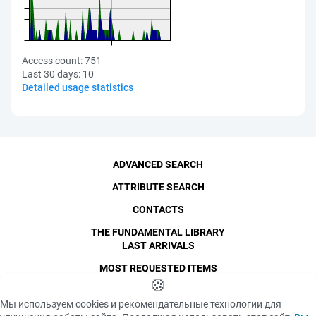
Access count:
751
Last 30 days:
10
Detailed usage statistics
ADVANCED SEARCH
ATTRIBUTE SEARCH
CONTACTS
THE FUNDAMENTAL LIBRARY
LAST ARRIVALS
MOST REQUESTED ITEMS
©
SPbPU
🍪
, 1996-2026
Copyright and Personal Data
Мы используем cookies и рекомендательные технологии для
The photographs are