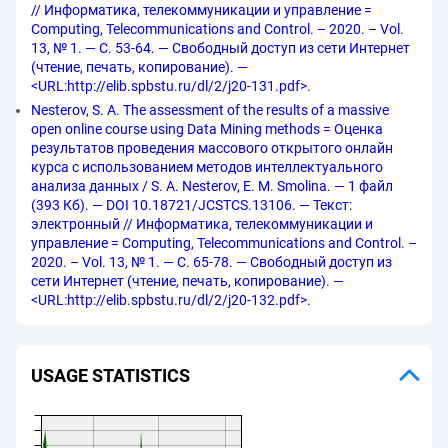
// Информатика, телекоммуникации и управление =
Computing, Telecommunications and Control. – 2020. – Vol.
13, № 1. — С. 53-64. — Свободный доступ из сети Интернет
(чтение, печать, копирование). —
<URL:http://elib.spbstu.ru/dl/2/j20-131.pdf>.
Nesterov, S. A. The assessment of the results of a massive
open online course using Data Mining methods = Оценка
результатов проведения массового открытого онлайн
курса с использованием методов интеллектуального
анализа данных / S. A. Nesterov, E. M. Smolina. — 1 файл
(393 Кб). — DOI 10.18721/JCSTCS.13106. — Текст:
электронный // Информатика, телекоммуникации и
управление = Computing, Telecommunications and Control. –
2020. – Vol. 13, № 1. — С. 65-78. — Свободный доступ из
сети Интернет (чтение, печать, копирование). —
<URL:http://elib.spbstu.ru/dl/2/j20-132.pdf>.
USAGE STATISTICS