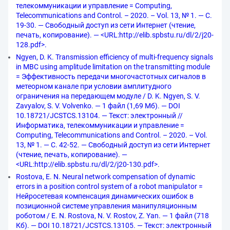
телекоммуникации и управление = Computing,
Telecommunications and Control. – 2020. – Vol. 13, № 1. — С.
19-30. — Свободный доступ из сети Интернет (чтение,
печать, копирование). — <URL:http://elib.spbstu.ru/dl/2/j20-
128.pdf>.
Ngyen, D. K. Transmission efficiency of multi-frequency signals
in MBC using amplitude limitation on the transmitting module
= Эффективность передачи многочастотных сигналов в
метеорном канале при условии амплитудного
ограничения на передающем модуле / D. K. Ngyen, S. V.
Zavyalov, S. V. Volvenko. — 1 файл (1,69 Мб). — DOI
10.18721/JCSTCS.13104. — Текст: электронный //
Информатика, телекоммуникации и управление =
Computing, Telecommunications and Control. – 2020. – Vol.
13, № 1. — С. 42-52. — Свободный доступ из сети Интернет
(чтение, печать, копирование). —
<URL:http://elib.spbstu.ru/dl/2/j20-130.pdf>.
Rostova, E. N. Neural network compensation of dynamic
errors in a position control system of a robot manipulator =
Нейросетевая компенсация динамических ошибок в
позиционной системе управления манипуляционным
роботом / E. N. Rostova, N. V. Rostov, Z. Yan. — 1 файл (718
Кб). — DOI 10.18721/JCSTCS.13105. — Текст: электронный