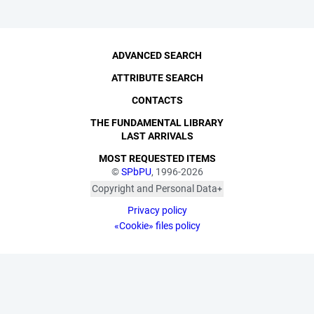
ADVANCED SEARCH
ATTRIBUTE SEARCH
CONTACTS
THE FUNDAMENTAL LIBRARY
LAST ARRIVALS
MOST REQUESTED ITEMS
©
SPbPU
, 1996-2026
Copyright and Personal Data
The photographs are
Privacy policy
published with the
consent of the individuals
«Cookie» files policy
depicted, in accordance
with the requirements of
personal data legislation.
Pursuant to Art. 152.1 of
the Civil Code of the
Russian Federation