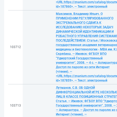
<URL:https://znanium.com/catalog/docum
id=187860>. — Текст: электронный
Максимов, Владимир Ильич. О
ПРИМЕНЕНИИ РЕГУЛЯРИЗОВАННОГО
ЭКСТРЕМАЛЬНОГО СДВИГА К
ИССЛЕДОВАНИЮ НЕКОТОРЫХ ЗАДАЧ
ДИНАМИЧЕСКОЙ ИДЕНТИФИКАЦИИ И
РОБАСТНОГО УПРАВЛЕНИЯ СИСТЕМАМ
ПОСЛЕДЕЙСТВИЕМ: Статья / Московск
государственная академия ветеринарн
103712
медицины и биотехнологии - МВА им. К.
Скрябина. — Ижевск: ФГБОУ ВПО
"Удмуртский Государственный
университет", 2008. — 4 с. — Аспирантура
Доступ по паролю из сети Интернет
(чтение). —
<URL:https://znanium.com/catalog/docum
id=187859>. — Текст: электронный
Лутманов, С.В. ОБ ОДНОЙ
ДИФФЕРЕНЦИАЛЬНОЙ ИГРЕ НЕСКОЛЬ
ЛИЦ В КЛАССЕ ПОЗИЦИОННЫХ СТРАТЕГ
Статья. — Ижевск: ФГБОУ ВПО "Удмурт
103713
Государственный университет", 2008. — 2
— Аспирантура. — Доступ по паролю из 
Интернет (чтение). —