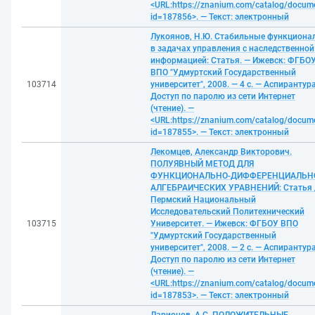
<URL:https://znanium.com/catalog/docum
id=187856>. — Текст: электронный
Лукоянов, Н.Ю. Стабильные функциона
в задачах управления с наследственной
информацией: Статья. — Ижевск: ФГБО
ВПО "Удмуртский Государственный
103714
университет", 2008. — 4 с. — Аспирантура
Доступ по паролю из сети Интернет
(чтение). —
<URL:https://znanium.com/catalog/docum
id=187855>. — Текст: электронный
Лекомцев, Александр Викторович.
ПОЛУЯВНЫЙ МЕТОД ДЛЯ
ФУНКЦИОНАЛЬНО-ДИФФЕРЕНЦИАЛЬН
АЛГЕБРАИЧЕСКИХ УРАВНЕНИЙ: Статья 
Пермский Национальный
Исследовательский Политехнический
103715
Университет. — Ижевск: ФГБОУ ВПО
"Удмуртский Государственный
университет", 2008. — 2 с. — Аспирантура
Доступ по паролю из сети Интернет
(чтение). —
<URL:https://znanium.com/catalog/docum
id=187853>. — Текст: электронный