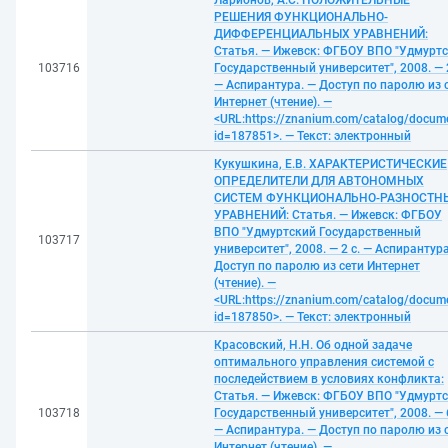
Ларионов, А.С. ПОЛОЖИТЕЛЬНЫЕ
РЕШЕНИЯ ФУНКЦИОНАЛЬНО-
ДИФФЕРЕНЦИАЛЬНЫХ УРАВНЕНИЙ:
Статья. — Ижевск: ФГБОУ ВПО "Удмурт
103716
Государственный университет", 2008. — 2
— Аспирантура. — Доступ по паролю из 
Интернет (чтение). —
<URL:https://znanium.com/catalog/docum
id=187851>. — Текст: электронный
Кукушкина, Е.В. ХАРАКТЕРИСТИЧЕСКИЕ
ОПРЕДЕЛИТЕЛИ ДЛЯ АВТОНОМНЫХ
СИСТЕМ ФУНКЦИОНАЛЬНО-РАЗНОСТН
УРАВНЕНИЙ: Статья. — Ижевск: ФГБОУ
ВПО "Удмуртский Государственный
103717
университет", 2008. — 2 с. — Аспирантура
Доступ по паролю из сети Интернет
(чтение). —
<URL:https://znanium.com/catalog/docum
id=187850>. — Текст: электронный
Красовский, Н.Н. Об одной задаче
оптимального управления системой с
последействием в условиях конфликта:
Статья. — Ижевск: ФГБОУ ВПО "Удмурт
103718
Государственный университет", 2008. — 6
— Аспирантура. — Доступ по паролю из 
Интернет (чтение). —