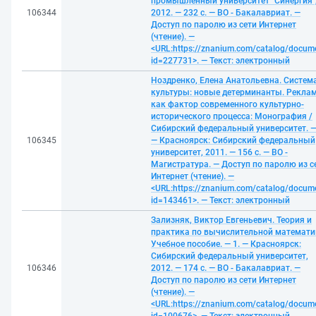
промышленный университет "Синергия"
106344
2012. — 232 с. — ВО - Бакалавриат. —
Доступ по паролю из сети Интернет
(чтение). —
<URL:https://znanium.com/catalog/docum
id=227731>. — Текст: электронный
Ноздренко, Елена Анатольевна. Систем
культуры: новые детерминанты. Рекла
как фактор современного культурно-
исторического процесса: Монография /
Сибирский федеральный университет. —
106345
— Красноярск: Сибирский федеральный
университет, 2011. — 156 с. — ВО -
Магистратура. — Доступ по паролю из с
Интернет (чтение). —
<URL:https://znanium.com/catalog/docum
id=143461>. — Текст: электронный
Зализняк, Виктор Евгеньевич. Теория и
практика по вычислительной математи
Учебное пособие. — 1. — Красноярск:
Сибирский федеральный университет,
106346
2012. — 174 с. — ВО - Бакалавриат. —
Доступ по паролю из сети Интернет
(чтение). —
<URL:https://znanium.com/catalog/docum