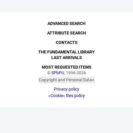
ADVANCED SEARCH
ATTRIBUTE SEARCH
CONTACTS
THE FUNDAMENTAL LIBRARY
LAST ARRIVALS
MOST REQUESTED ITEMS
©
SPbPU
, 1996-2026
Copyright and Personal Data
The photographs are
Privacy policy
published with the
consent of the individuals
«Cookie» files policy
depicted, in accordance
with the requirements of
personal data legislation.
Pursuant to Art. 152.1 of
the Civil Code of the
Russian Federation