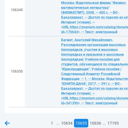
Москва: Издательская фирма "Физико-
математическая литература"
106349
(ФИЗМАТЛИТ), 2008. — 400 с. — ВО -
Бакалавриат. — Доступ по паролю из се
Интернет (чтение). —
<URL:https://znanium.com/catalog/docum
id=170643>. — Текст: электронный
Багмет, Анатолий Михайлович.
Расследование организации массовых
беспорядков, участия в массовых
беспорядках и призывов к массовым
беспорядкам: Учебное пособие для
студентов, обучающихся по специально
"Юриспруденция": Учебное пособие /
106350
Следственный Комитет Российской
Федерации. — 1. — Москва: Издательств
"ЮНИТИ-ДАНА", 2017. — 391 с. — ВО -
Бакалавриат. — Доступ по паролю из се
Интернет (чтение). —
<URL:https://znanium.com/catalog/docum
id=341390>. — Текст: электронный
...
...
1
10634
10635
10636
17193