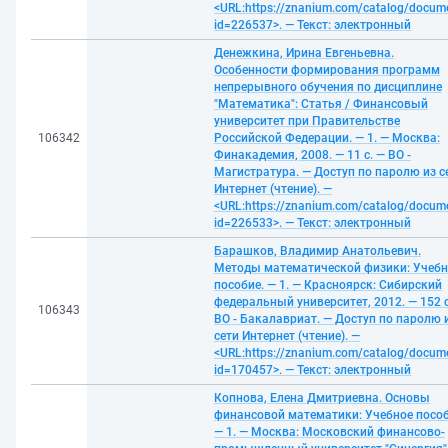
<URL:https://znanium.com/catalog/docum
id=226537>. — Текст: электронный
Денежкина, Ирина Евгеньевна.
Особенности формирования программ
непрерывного обучения по дисциплине
"Математика": Статья / Финансовый
университет при Правительстве
106342
Российской Федерации. — 1. — Москва:
Финакадемия, 2008. — 11 с. — ВО -
Магистратура. — Доступ по паролю из с
Интернет (чтение). —
<URL:https://znanium.com/catalog/docum
id=226533>. — Текст: электронный
Барашков, Владимир Анатольевич.
Методы математической физики: Учебн
пособие. — 1. — Красноярск: Сибирский
федеральный университет, 2012. — 152 с
106343
ВО - Бакалавриат. — Доступ по паролю 
сети Интернет (чтение). —
<URL:https://znanium.com/catalog/docum
id=170457>. — Текст: электронный
Копнова, Елена Дмитриевна. Основы
финансовой математики: Учебное пособ
— 1. — Москва: Московский финансово-