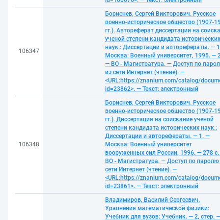
id=100676>. — Текст: электронный
Бориснев, Сергей Викторович. Русское
военно-историческое общество (1907-1
гг.). Автореферат диссертации на соиск
ученой степени кандидата исторически
наук.: Диссертации и авторефераты. — 1
106347
Москва: Военный университет, 1995. — 2
— ВО - Магистратура. — Доступ по паро
из сети Интернет (чтение). —
<URL:https://znanium.com/catalog/docum
id=23862>. — Текст: электронный
Бориснев, Сергей Викторович. Русское
военно-историческое общество (1907-1
гг.). Диссертация на соискание ученой
степени кандидата исторических наук.:
Диссертации и авторефераты. — 1. —
106348
Москва: Военный университет
вооруженных сил России, 1996. — 278 с.
ВО - Магистратура. — Доступ по паролю
сети Интернет (чтение). —
<URL:https://znanium.com/catalog/docum
id=23861>. — Текст: электронный
Владимиров, Василий Сергеевич.
Уравнения математической физики:
Учебник для вузов: Учебник. — 2, стер. 