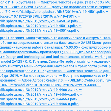
лю И. Н. Хрусталева. — Электрон. текстовые дан. (1 файл : 3,7 Мб)
2019. — Загл. с титул. экрана. — Доступ по паролю из сети Интернет
er 7.0. — <URL:http://elib.spbstu.ru/dl/3/2019/vr/vr19-4501.pdf>. —
/doi.org/10.18720/SPBPU/3/2019/vr/vr19-4501>. —
elib.spbstu.ru/dl/3/2019/vr/rev/vr19-4501-o.pdf>. —
elib.spbstu.ru/dl/3/2019/vr/rev/vr19-4501-r.pdf>. —
elib.spbstu.ru/dl/3/2019/vr/rev/vr19-4501-a.pdf>.
ергей Олегович. Конструкторско-технологическое и инструментал
аботки на сверлильных станках на базе модели 2А125 [Электронн
квалификационная работа бакалавра: 15.03.05 - Конструкторско-
е машиностроительных производств ; 15.03.05_02 - Металлообра
= Design and technological and tool maintenance of metal working on
e model 2A125 / С. О. Плетнев; Санкт-Петербургский политехничес
ого, Институт машиностроения, материалов и транспорта ; науч. рук
 по нормоконтролю И. Н. Хрусталева. — Электрон. текстовые дан. (1
бург, 2019. — Загл. с титул. экрана. — Доступ по паролю из сети Ин
рование). — Adobe Acrobat Reader 7.0. — <URL:http://elib.spbstu.ru/
— <URL:http://doi.org/10.18720/SPBPU/3/2019/vr/vr19-4466>. —
elib.spbstu.ru/dl/3/2019/vr/rev/vr19-4466-z.zip>. —
elib.spbstu.ru/dl/3/2019/vr/rev/vr19-4466-o.pdf>. —
elib.spbstu.ru/dl/3/2019/vr/rev/vr19-4466-r.pdf>. —
elib.spbstu.ru/dl/3/2019/vr/rev/vr19-4466-a.pdf>.