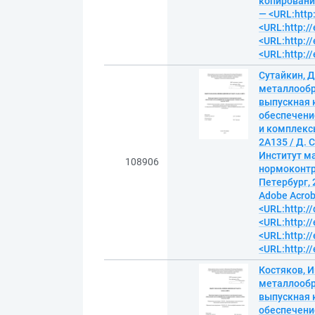
копирование
— <URL:http
<URL:http://
<URL:http://
<URL:http://
Сутайкин, 
металлообр
выпускная 
обеспечени
и комплексы 
2А135 / Д. 
Институт ма
108906
нормоконтро
Петербург, 
Adobe Acroba
<URL:http:/
<URL:http://
<URL:http://
<URL:http://
Костяков, 
металлообр
выпускная 
обеспечени