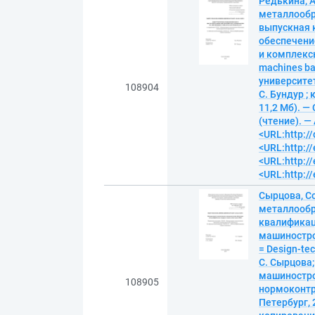
Редькина, 
металлообр
выпускная 
обеспечени
и комплексы 
machines ba
университет
108904
С. Бундур ;
11,2 Мб). —
(чтение). — 
<URL:http:/
<URL:http://
<URL:http://
<URL:http://
Сырцова, С
металлообр
квалификац
машиностро
= Design-tec
С. Сырцова
машинострое
108905
нормоконтро
Петербург, 