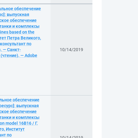
альное обеспечение
с]: выпускная
еское обеспечение
танки и комплексы
hines based on the
тет Петра Великого,
 консультант по
. — Санкт-
10/14/2019
 (чтение). — Adobe
альное обеспечение
ресурс]: выпускная
еское обеспечение
танки и комплексы
on model 16B16 / Г.
го, Институт
ант по
10/14/2019