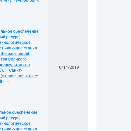
9/vr/vr19-4400.pdf>.
альное обеспечение
ый ресурс]:
технологическое
батывающие станки
n the base model
етра Великого,
 консультант по
10/14/2019
). — Санкт-
 (чтение, печать). —
f>. —
альное обеспечение
ый ресурс]:
технологическое
батывающие станки