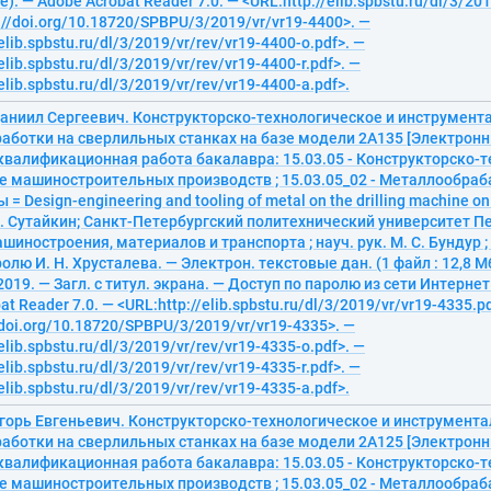
). — Adobe Acrobat Reader 7.0. — <URL:http://elib.spbstu.ru/dl/3/201
://doi.org/10.18720/SPBPU/3/2019/vr/vr19-4400>. —
elib.spbstu.ru/dl/3/2019/vr/rev/vr19-4400-o.pdf>. —
elib.spbstu.ru/dl/3/2019/vr/rev/vr19-4400-r.pdf>. —
elib.spbstu.ru/dl/3/2019/vr/rev/vr19-4400-a.pdf>.
Даниил Сергеевич. Конструкторско-технологическое и инструмент
аботки на сверлильных станках на базе модели 2А135 [Электронн
квалификационная работа бакалавра: 15.03.05 - Конструкторско-
е машиностроительных производств ; 15.03.05_02 - Металлообра
= Design-engineering and tooling of metal on the drilling machine o
С. Сутайкин; Санкт-Петербургский политехнический университет П
шиностроения, материалов и транспорта ; науч. рук. М. С. Бундур ;
лю И. Н. Хрусталева. — Электрон. текстовые дан. (1 файл : 12,8 Мб
2019. — Загл. с титул. экрана. — Доступ по паролю из сети Интернет
t Reader 7.0. — <URL:http://elib.spbstu.ru/dl/3/2019/vr/vr19-4335.pd
/doi.org/10.18720/SPBPU/3/2019/vr/vr19-4335>. —
elib.spbstu.ru/dl/3/2019/vr/rev/vr19-4335-o.pdf>. —
elib.spbstu.ru/dl/3/2019/vr/rev/vr19-4335-r.pdf>. —
elib.spbstu.ru/dl/3/2019/vr/rev/vr19-4335-a.pdf>.
Игорь Евгеньевич. Конструкторско-технологическое и инструмент
аботки на сверлильных станках на базе модели 2А125 [Электронн
квалификационная работа бакалавра: 15.03.05 - Конструкторско-
е машиностроительных производств ; 15.03.05_02 - Металлообра