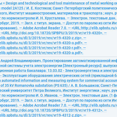
= Design and technological and tool maintenance of metal working on
e model 2A125 / И. Е. Костяков; Санкт-Петербургский политехниче
ого, Институт машиностроения, материалов и транспорта ; науч. рук
 по нормоконтролю И. Н. Хрусталева. — Электрон. текстовые дан. (1
бург, 2019. — Загл. с титул. экрана. — Доступ по паролю из сети Ин
рование). — Adobe Acrobat Reader 7.0. — <URL:http://elib.spbstu.ru/
— <URL:http://doi.org/10.18720/SPBPU/3/2019/vr/vr19-4320>. —
elib.spbstu.ru/dl/3/2019/vr/rev/vr19-4320-z.zip>. —
elib.spbstu.ru/dl/3/2019/vr/rev/vr19-4320-o.pdf>. —
elib.spbstu.ru/dl/3/2019/vr/rev/vr19-4320-r.pdf>. —
elib.spbstu.ru/dl/3/2019/vr/rev/vr19-4320-a.pdf>.
 Андрей Владимирович. Проектирование автоматизированной ин
ной системы учета электроэнергии [Электронный ресурс]: выпуск
онная работа бакалавра: 13.03.02 - Электроэнергетика и электро
 - Эксплуатация оборудования электрических сетей (прикладной б
 automated information and measuring system for commercial accounti
 of 35 kV Romanovka substation (PS 635) / А. В. Большаков; Санкт-
ский университет Петра Великого, Институт энергетики ; науч. рук. 
 по нормоконтролю И. О. Иванов. — Электрон. текстовые дан. (1 фай
бург, 2019. — Загл. с титул. экрана. — Доступ по паролю из сети Ин
рование). — Adobe Acrobat Reader 7.0. — <URL:http://elib.spbstu.ru/
— <URL:http://doi.org/10.18720/SPBPU/3/2019/vr/vr19-4312>. —
elib.spbstu.ru/dl/3/2019/vr/rev/vr19-4312-z.zip>. —