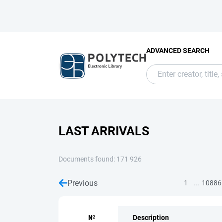
ADVANCED SEARCH
LAST ARRIVALS
Documents found: 171 926
Previous
...
1
10886
№
Description