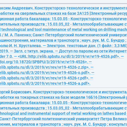
аксим Андреевич. Конструкторско-технологическое и инструмент
аботки на сверлильных станках на базе 2А125 [Электронный ресур
ионная работа бакалавра: 15.03.05 - Конструкторско-технологич
ительных производств ; 15.03.05_02 - Металлообрабатывающие с
 technological and tool maintenance of metal working on drilling mac
 / М. А. Паненко; Санкт-Петербургский политехнический универси
шиностроения, материалов и транспорта ; науч. рук. М. С. Бундур ;
лю И. Н. Хрусталева. — Электрон. текстовые дан. (1 файл : 3,3 Мб)
2019. — Загл. с титул. экрана. — Доступ по паролю из сети Интернет
er 7.0. — <URL:http://elib.spbstu.ru/dl/3/2019/vr/vr19-4526.pdf>. —
/doi.org/10.18720/SPBPU/3/2019/vr/vr19-4526>. —
elib.spbstu.ru/dl/3/2019/vr/rev/vr19-4526-z.zip>. —
elib.spbstu.ru/dl/3/2019/vr/rev/vr19-4526-o.pdf>. —
elib.spbstu.ru/dl/3/2019/vr/rev/vr19-4526-r.pdf>. —
elib.spbstu.ru/dl/3/2019/vr/rev/vr19-4526-a.pdf>.
еоргий Борисович. Конструкторско-технологическое и инструмент
аботки на токарных станках на базе модели 16Б16 [Электронный 
ионная работа бакалавра: 15.03.05 - Конструкторско-технологич
ительных производств ; 15.03.05_02 - Металлообрабатывающие с
hnological and instrumental support of metal working on lathes based 
 Санкт-Петербургский политехнический университет Петра Велико
ния, материалов и транспорта ; науч. рук. М. С. Бундур ; консульт