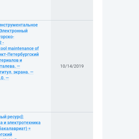
 инструментальное
[Электронный
торско-
 -
ool maintenance of
Санкт-Петербургский
териалов и
сталева. —
10/14/2019
 титул. экрана. —
.0. —
ый ресурс]:
а и электротехника
бакалавриат) =
ргский