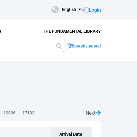
Login
English
S
THE FUNDAMENTAL LIBRARY
Search manual
Next
...
5
10896
17193
Arrival Date