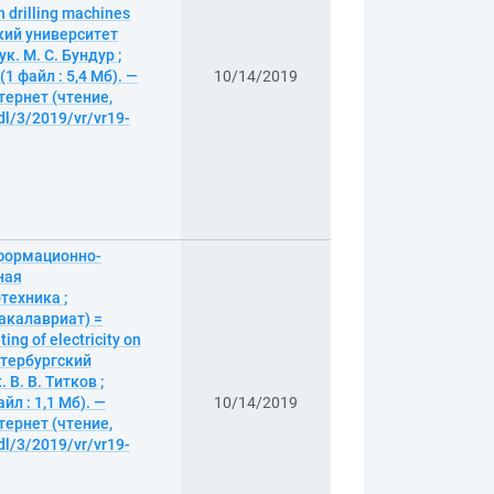
 drilling machines
ский университет
. М. С. Бундур ;
 файл : 5,4 Мб). —
10/14/2019
тернет (чтение,
dl/3/2019/vr/vr19-
формационно-
ная
техника ;
акалавриат) =
ng of electricity on
Петербургский
В. В. Титков ;
л : 1,1 Мб). —
10/14/2019
тернет (чтение,
dl/3/2019/vr/vr19-