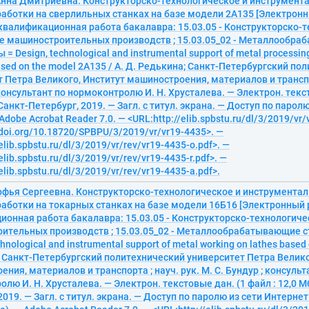
Анна Дмитриевна. Конструкторско-технологическое и инструмент
аботки на сверлильных станках на базе модели 2А135 [Электронн
квалификационная работа бакалавра: 15.03.05 - Конструкторско-
е машиностроительных производств ; 15.03.05_02 - Металлообра
= Design, technological and instrumental support of metal processing 
sed on the model 2A135 / А. Д. Редькина; Санкт-Петербургский по
 Петра Великого, Институт машиностроения, материалов и транспор
 консультант по нормоконтролю И. Н. Хрусталева. — Электрон. текст
 Санкт-Петербург, 2019. — Загл. с титул. экрана. — Доступ по парол
Adobe Acrobat Reader 7.0. — <URL:http://elib.spbstu.ru/dl/3/2019/vr/
/doi.org/10.18720/SPBPU/3/2019/vr/vr19-4435>. —
elib.spbstu.ru/dl/3/2019/vr/rev/vr19-4435-o.pdf>. —
elib.spbstu.ru/dl/3/2019/vr/rev/vr19-4435-r.pdf>. —
elib.spbstu.ru/dl/3/2019/vr/rev/vr19-4435-a.pdf>.
офья Сергеевна. Конструкторско-технологическое и инструмента
аботки на токарных станках на базе модели 16Б16 [Электронный 
ионная работа бакалавра: 15.03.05 - Конструкторско-технологич
ительных производств ; 15.03.05_02 - Металлообрабатывающие с
hnological and instrumental support of metal working on lathes based
; Санкт-Петербургский политехнический университет Петра Велико
ния, материалов и транспорта ; науч. рук. М. С. Бундур ; консульт
лю И. Н. Хрусталева. — Электрон. текстовые дан. (1 файл : 12,0 Мб
2019. — Загл. с титул. экрана. — Доступ по паролю из сети Интернет