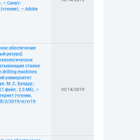
. — Санкт-
 (чтение). — Adobe
ьное обеспечение
ый ресурс]:
технологическое
батывающие станки
 drilling machines
кий университет
. М. С. Бундур ;
 файл : 2,5 Мб). —
10/14/2019
тернет (чтение,
dl/3/2019/vr/vr19-