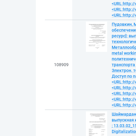
<URL:http://
<URL:http://
<URL:http://
Пудовкин, 
обеспечени
ресурс]: вы
технологич
Металлообра
metal worki
политехнич
108909
транспорта 
Электрон. т
Доступ по п
<URL:http://
<URL:http:/
<URL:http://
<URL:http://
<URL:http://
Шаймардано
выпускная 
; 13.03.02_
Digitalizat