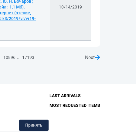
 Ю. Н. Бочаров ;
л : 1,1 Мб). —
10/14/2019
тернет (чтение,
dl/3/2019/vr/vr19-
Next
...
5
10896
17193
LAST ARRIVALS
MOST REQUESTED ITEMS
RY
Принять
.