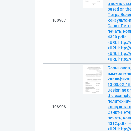
и комплексы 
based on th
Петра Велик
108907
консультант
Санкт-Петер
печать, копи
4320.pdf>. 
<URL:http://
<URL:http://
<URL:http://
<URL:http://
Большаков,
измеритель
квалификаци
13.03.02_15
Designing an
the example
политехниче
108908
консультант
Санкт-Петер
печать, копи
4312.pdf>. 
<URL:http://