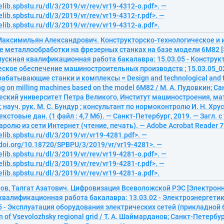
elib.spbstu.ru/dl/3/2019/vr/rev/vr19-4312-o.pdf>. —
elib.spbstu.ru/dl/3/2019/vr/rev/vr19-4312-r.pdf>. —
elib.spbstu.ru/dl/3/2019/vr/rev/vr19-4312-a.pdf>.
Максимильян Александрович. Конструкторско-технологическое и
е металлообработки на фрезерных станках на базе модели 6М82 
пускная квалификационная работа бакалавра: 15.03.05 - Конструк
еское обеспечение машиностроительных производств ; 15.03.05_02
батывающие станки и комплексы = Design and technological and t
ng on milling machines based on the model 6М82 / М. А. Пудовкин; 
еский университет Петра Великого, Институт машиностроения, ма
; науч. рук. М. С. Бундур ; консультант по нормоконтролю И. Н. Хру
екстовые дан. (1 файл : 4,7 Мб). — Санкт-Петербург, 2019. — Загл. с
аролю из сети Интернет (чтение, печать). — Adobe Acrobat Reader 7
elib.spbstu.ru/dl/3/2019/vr/vr19-4281.pdf>. —
/doi.org/10.18720/SPBPU/3/2019/vr/vr19-4281>. —
elib.spbstu.ru/dl/3/2019/vr/rev/vr19-4281-o.pdf>. —
elib.spbstu.ru/dl/3/2019/vr/rev/vr19-4281-r.pdf>. —
elib.spbstu.ru/dl/3/2019/vr/rev/vr19-4281-a.pdf>.
в, Талгат Азатович. Цифровизация Всеволожской РЭС [Электронн
квалификационная работа бакалавра: 13.03.02 - Электроэнергетик
15 - Эксплуатация оборудования электрических сетей (прикладной 
ion of Vsevolozhsky regional grid / Т. А. Шаймарданов; Санкт-Петербу