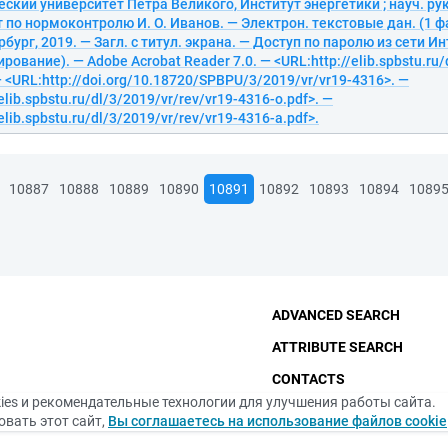
ский университет Петра Великого, Институт энергетики ; науч. рук.
 по нормоконтролю И. О. Иванов. — Электрон. текстовые дан. (1 фай
бург, 2019. — Загл. с титул. экрана. — Доступ по паролю из сети Ин
рование). — Adobe Acrobat Reader 7.0. — <URL:http://elib.spbstu.ru/
— <URL:http://doi.org/10.18720/SPBPU/3/2019/vr/vr19-4316>. —
elib.spbstu.ru/dl/3/2019/vr/rev/vr19-4316-o.pdf>. —
elib.spbstu.ru/dl/3/2019/vr/rev/vr19-4316-a.pdf>.
10887
10888
10889
10890
10891
10892
10893
10894
1089
ADVANCED SEARCH
ATTRIBUTE SEARCH
CONTACTS
ies и рекомендательные технологии для улучшения работы сайта.
THE FUNDAMENTAL LIBRA
вать этот сайт,
Вы соглашаетесь на использование файлов cookie