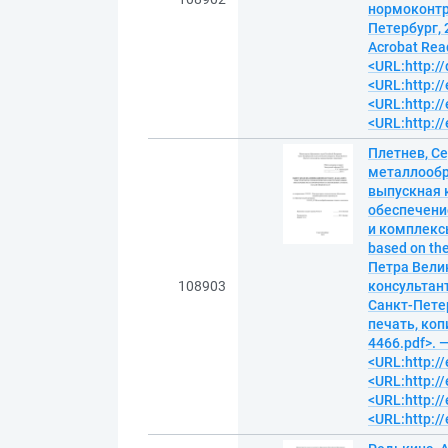
нормоконтро
Петербург, 
Acrobat Read
<URL:http:/
<URL:http://
<URL:http://
<URL:http://
Плетнев, С
металлообр
выпускная 
обеспечени
и комплексы 
based on th
Петра Велик
108903
консультант
Санкт-Петер
печать, копи
4466.pdf>. 
<URL:http://
<URL:http://
<URL:http://
<URL:http://