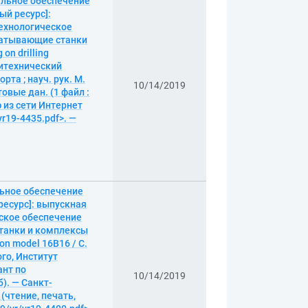
альное обеспечение
ый ресурс]:
технологическое
батывающие станки
on drilling
литехнический
та ; науч. рук. М.
10/14/2019
овые дан. (1 файл :
ю из сети Интернет
vr19-4435.pdf>. —
льное обеспечение
ресурс]: выпускная
еское обеспечение
танки и комплексы
 on model 16B16 / С.
го, Институт
ант по
10/14/2019
). — Санкт-
 (чтение, печать,