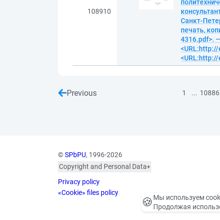
политехниче
108910
консультант
Санкт-Петер
печать, копи
4316.pdf>. 
<URL:http://
<URL:http://
Previous
...
1
10886
©
SPbPU
, 1996-2026
Copyright and Personal Data
The photographs are
Privacy policy
published with the
consent of the individuals
«Cookie» files policy
Мы используем cook
🍪
depicted, in accordance
Продолжая использо
with the requirements of