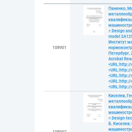
Паненко, М
металлообр
квалификац
машиностро
= Design and
model 2A125
Институт ма
108901
нормоконтро
Петербург, 
Acrobat Read
<URL:http:/
<URL:http://
<URL:http://
<URL:http://
<URL:http://
Киселев, Г
металлообр
квалификац
машиностро
= Design-tec
Б. Киселев;
машинострое
108902