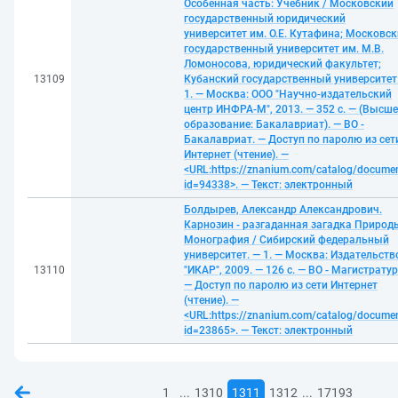
Особенная часть: Учебник / Московский
государственный юридический
университет им. О.Е. Кутафина; Московс
государственный университет им. М.В.
Ломоносова, юридический факультет;
13109
Кубанский государственный университет
1. — Москва: ООО "Научно-издательский
центр ИНФРА-М", 2013. — 352 с. — (Высше
образование: Бакалавриат). — ВО -
Бакалавриат. — Доступ по паролю из сет
Интернет (чтение). —
<URL:https://znanium.com/catalog/docume
id=94338>. — Текст: электронный
Болдырев, Александр Александрович.
Карнозин - разгаданная загадка Природ
Монография / Сибирский федеральный
университет. — 1. — Москва: Издательств
13110
"ИКАР", 2009. — 126 с. — ВО - Магистратур
— Доступ по паролю из сети Интернет
(чтение). —
<URL:https://znanium.com/catalog/docume
id=23865>. — Текст: электронный
...
...
1
1310
1311
1312
17193