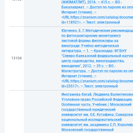
(ФИЗМАТЛИТ), 2016. — 415 с. — ВО -
Бакалавриат. — Доступ по паролю из сет
Интернет (чтение). —
<URL:https://znanium.com/catalog/docume
id=118921>. — Текст: электронный
Юрченко, Е. Г. Методические рекомендац
по фитосанитарному мониторингу
листовой формы филлоксеры на
винограде: Учебно-методическая
литература. — 1. — Краснодар: ФГБНУ
"Северо-Кавказский федеральный науч
13104
центр садоводства, виноградарства,
виноделия", 2012. — 39 с. — ВО -
Магистратура. — Доступ по паролю из се
Интернет (чтение). —
<URL:https://znanium.com/catalog/docume
id=25517>. — Текст: электронный
Иногамова-Хегай, Людмила Валентиновн
Уголовное право Российской Федерации.
Особенная часть: Учебник / Московский
государственный юридический
университет им. О.Е. Кутафина; Самарски
национальный исследовательский
университет им. академика С.П. Королев
Московский государственный