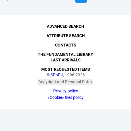
ADVANCED SEARCH
ATTRIBUTE SEARCH
CONTACTS
THE FUNDAMENTAL LIBRARY
LAST ARRIVALS
MOST REQUESTED ITEMS
©
SPbPU
, 1996-2026
Copyright and Personal Data
The photographs are
Privacy policy
published with the
consent of the individuals
«Cookie» files policy
depicted, in accordance
with the requirements of
personal data legislation.
Pursuant to Art. 152.1 of
the Civil Code of the
Russian Federation