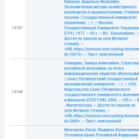
Кибанов, Ардальон Яковлевич.
Экономические методы хозяйственного
руководства в машиностроении: Учебное
пособие / Государственный университет
управления. — 1. — Москва:
13107
Государственный Университет Управлен
(ГУУ), 1977. — 49 с. — ВО - Бакалавриат. 
Доступ по паролю из сети Интернет
(чтение). —
<URL:https://znanium.com/catalog/docume
id=10673>. — Текст: электронный
Селищева, Тамара Алексеевна. Структур
российской экономики: на пути к
информационному обществу: Монограф
/ Санкт-Петербургский государственный
экономический университет. — 1. — СПб:
Издательство Санкт-Петербургского
13108
государственного университета экономи
и финансов (СПбГУЭФ), 2006. — 185 с. — 
- Магистратура. — Доступ по паролю из
сети Интернет (чтение). —
<URL:https://znanium.com/catalog/docume
id=3684>. — Текст: электронный
Иногамова-Хегай, Людмила Валентиновн
Уголовное право Российской Федерации.