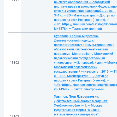
высшего образования «Вологодский
институт права и экономики Федерально
службы исполнения наказаний», 2016. —
341 с. — ВО - Магистратура. — Доступ по
паролю из сети Интернет (чтение). —
<URL:https://znanium.com/catalog/docume
id=6578>. — Текст: электронный
Суворова, Галина Андреевна.
Деятельностный подход к
психологическому консультированию в
образовании: системогенетическая
парадигма: Монография / Московский
педагогический государственный
13102
университет. — 2, перераб. и доп. — Москв
Московский педагогический
государственный университет, 2015. — 4
с. — ВО - Магистратура. — Доступ по
паролю из сети Интернет (чтение). —
<URL:https://znanium.com/catalog/docume
id=14944>. — Текст: электронный
Ульянов, Петр Лаврентьевич.
Действительный анализ в задачах:
Учебное пособие. — 1. — Москва:
Издательская фирма "Физико-
математическая литература"
13103