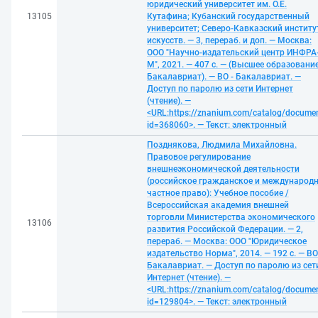
юридический университет им. О.Е.
13105
Кутафина; Кубанский государственный
университет; Северо-Кавказский институ
искусств. — 3, перераб. и доп. — Москва:
ООО "Научно-издательский центр ИНФРА
М", 2021. — 407 с. — (Высшее образование
Бакалавриат). — ВО - Бакалавриат. —
Доступ по паролю из сети Интернет
(чтение). —
<URL:https://znanium.com/catalog/docume
id=368060>. — Текст: электронный
Позднякова, Людмила Михайловна.
Правовое регулирование
внешнеэкономической деятельности
(российское гражданское и международ
частное право): Учебное пособие /
Всероссийская академия внешней
торговли Министерства экономического
13106
развития Российской Федерации. — 2,
перераб. — Москва: ООО "Юридическое
издательство Норма", 2014. — 192 с. — ВО
Бакалавриат. — Доступ по паролю из сет
Интернет (чтение). —
<URL:https://znanium.com/catalog/docume
id=129804>. — Текст: электронный