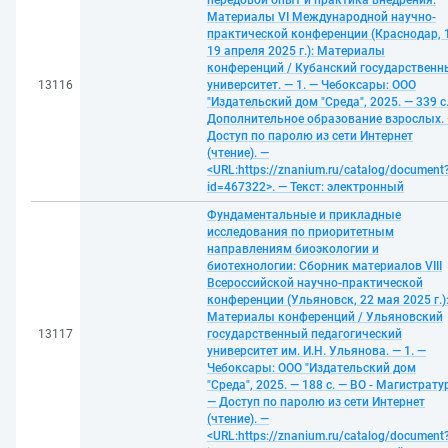
передовой опыт и практика внедрения:
Материалы VI Международной научно-
практической конференции (Краснодар, 
19 апреля 2025 г.): Материалы
конференций / Кубанский государственн
13116
университет. — 1. — Чебоксары: ООО
"Издательский дом "Среда", 2025. — 339 с
Дополнительное образование взрослых.
Доступ по паролю из сети Интернет
(чтение). —
<URL:https://znanium.ru/catalog/document
id=467322>. — Текст: электронный
Фундаментальные и прикладные
исследования по приоритетным
направлениям биоэкологии и
биотехнологии: Сборник материалов VIII
Всероссийской научно-практической
конференции (Ульяновск, 22 мая 2025 г.)
Материалы конференций / Ульяновский
13117
государственный педагогический
университет им. И.Н. Ульянова. — 1. —
Чебоксары: ООО "Издательский дом
"Среда", 2025. — 188 с. — ВО - Магистрату
— Доступ по паролю из сети Интернет
(чтение). —
<URL:https://znanium.ru/catalog/document