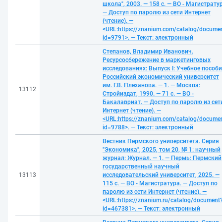
школа", 2003. — 158 с. — ВО - Магистрату
— Доступ по паролю из сети Интернет
(чтение). —
<URL:https://znanium.com/catalog/docume
id=9791>. — Текст: электронный
Степанов, Владимир Иванович.
Ресурсосбережение в маркетинговых
исследованиях: Выпуск I: Учебное пособи
Российский экономический университет
им. Г.В. Плеханова. — 1. — Москва:
13112
Стройиздат, 1990. — 71 с. — ВО -
Бакалавриат. — Доступ по паролю из сет
Интернет (чтение). —
<URL:https://znanium.com/catalog/docume
id=9788>. — Текст: электронный
Вестник Пермского университета. Серия
"Экономика", 2025, том 20, № 1: научный
журнал: Журнал. — 1. — Пермь: Пермский
государственный научный
13113
исследовательский университет, 2025. —
115 с. — ВО - Магистратура. — Доступ по
паролю из сети Интернет (чтение). —
<URL:https://znanium.ru/catalog/document
id=467381>. — Текст: электронный