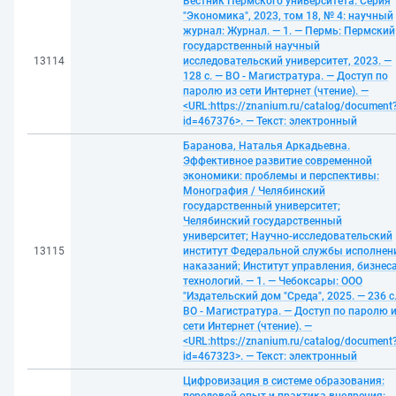
Вестник Пермского университета. Серия
"Экономика", 2023, том 18, № 4: научный
журнал: Журнал. — 1. — Пермь: Пермский
государственный научный
13114
исследовательский университет, 2023. —
128 с. — ВО - Магистратура. — Доступ по
паролю из сети Интернет (чтение). —
<URL:https://znanium.ru/catalog/document
id=467376>. — Текст: электронный
Баранова, Наталья Аркадьевна.
Эффективное развитие современной
экономики: проблемы и перспективы:
Монография / Челябинский
государственный университет;
Челябинский государственный
университет; Научно-исследовательский
13115
институт Федеральной службы исполнен
наказаний; Институт управления, бизнеса
технологий. — 1. — Чебоксары: ООО
"Издательский дом "Среда", 2025. — 236 с
ВО - Магистратура. — Доступ по паролю 
сети Интернет (чтение). —
<URL:https://znanium.ru/catalog/document
id=467323>. — Текст: электронный
Цифровизация в системе образования: