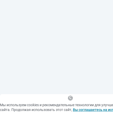
copyright holder is
prohibited.
When using materials
from the site please make
an active link to the
source
🍪
Мы используем cookies и рекомендательные технологии для улучш
сайта. Продолжая использовать этот сайт,
Вы соглашаетесь на ис