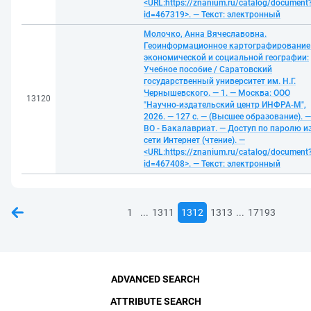
<URL:https://znanium.ru/catalog/document
id=467319>. — Текст: электронный
Молочко, Анна Вячеславовна.
Геоинформационное картографирование
экономической и социальной географии:
Учебное пособие / Саратовский
государственный университет им. Н.Г.
Чернышевского. — 1. — Москва: ООО
13120
"Научно-издательский центр ИНФРА-М",
2026. — 127 с. — (Высшее образование). —
ВО - Бакалавриат. — Доступ по паролю и
сети Интернет (чтение). —
<URL:https://znanium.ru/catalog/document
id=467408>. — Текст: электронный
...
...
1
1311
1312
1313
17193
ADVANCED SEARCH
ATTRIBUTE SEARCH