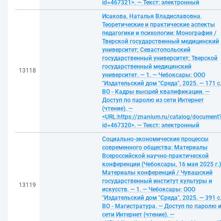
id=467321>. — Текст: электронный
Исакова, Наталья Владиславовна.
Теоретические и практические аспекты
педагогики и психологии: Монография /
Тверской государственный медицинский
университет; Севастопольский
государственный университет; Тверской
государственный медицинский
13118
университет. — 1. — Чебоксары: ООО
"Издательский дом "Среда", 2025. — 171 с
ВО - Кадры высшей квалификации. —
Доступ по паролю из сети Интернет
(чтение). —
<URL:https://znanium.ru/catalog/document
id=467320>. — Текст: электронный
Социально-экономические процессы
современного общества: Материалы
Всероссийской научно-практической
конференции (Чебоксары, 16 мая 2025 г.)
Материалы конференций / Чувашский
государственный институт культуры и
13119
искусств. — 1. — Чебоксары: ООО
"Издательский дом "Среда", 2025. — 391 с
ВО - Магистратура. — Доступ по паролю 
сети Интернет (чтение). —