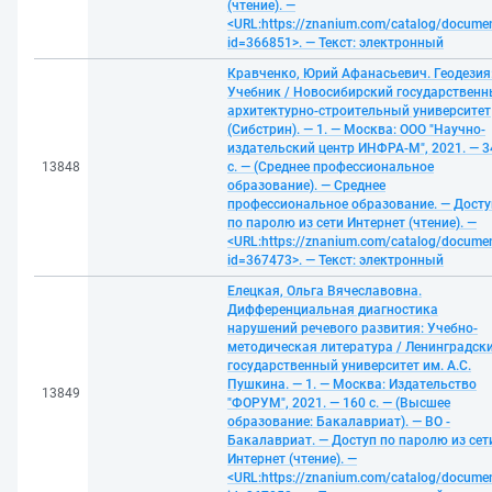
(чтение). —
<URL:https://znanium.com/catalog/docume
id=366851>. — Текст: электронный
Кравченко, Юрий Афанасьевич. Геодезия
Учебник / Новосибирский государствен
архитектурно-строительный университет
(Сибстрин). — 1. — Москва: ООО "Научно-
издательский центр ИНФРА-М", 2021. — 3
13848
с. — (Среднее профессиональное
образование). — Среднее
профессиональное образование. — Досту
по паролю из сети Интернет (чтение). —
<URL:https://znanium.com/catalog/docume
id=367473>. — Текст: электронный
Елецкая, Ольга Вячеславовна.
Дифференциальная диагностика
нарушений речевого развития: Учебно-
методическая литература / Ленинградск
государственный университет им. А.С.
Пушкина. — 1. — Москва: Издательство
13849
"ФОРУМ", 2021. — 160 с. — (Высшее
образование: Бакалавриат). — ВО -
Бакалавриат. — Доступ по паролю из сет
Интернет (чтение). —
<URL:https://znanium.com/catalog/docume