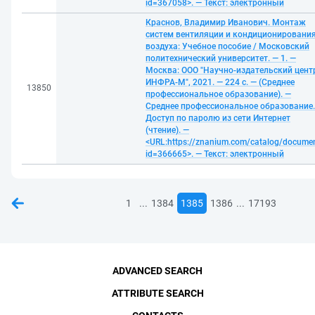
id=367058>. — Текст: электронный
Краснов, Владимир Иванович. Монтаж
систем вентиляции и кондиционировани
воздуха: Учебное пособие / Московский
политехнический университет. — 1. —
Москва: ООО "Научно-издательский цент
ИНФРА-М", 2021. — 224 с. — (Среднее
13850
профессиональное образование). —
Среднее профессиональное образование.
Доступ по паролю из сети Интернет
(чтение). —
<URL:https://znanium.com/catalog/docume
id=366665>. — Текст: электронный
...
...
1
1384
1385
1386
17193
ADVANCED SEARCH
ATTRIBUTE SEARCH