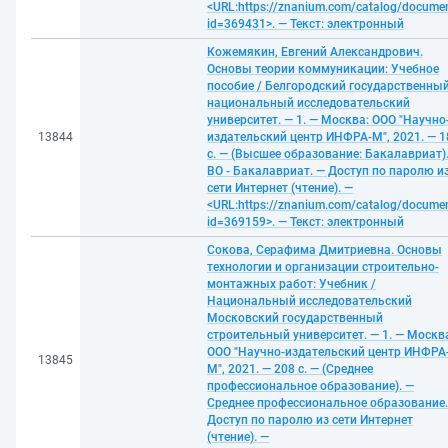
<URL:https://znanium.com/catalog/docume
id=369431>. — Текст: электронный
Кожемякин, Евгений Александрович.
Основы теории коммуникации: Учебное
пособие / Белгородский государственны
национальный исследовательский
университет. — 1. — Москва: ООО "Научно
13844
издательский центр ИНФРА-М", 2021. — 1
с. — (Высшее образование: Бакалавриат)
ВО - Бакалавриат. — Доступ по паролю и
сети Интернет (чтение). —
<URL:https://znanium.com/catalog/docume
id=369159>. — Текст: электронный
Сокова, Серафима Дмитриевна. Основы
технологии и организации строительно-
монтажных работ: Учебник /
Национальный исследовательский
Московский государственный
строительный университет. — 1. — Москв
ООО "Научно-издательский центр ИНФРА
13845
М", 2021. — 208 с. — (Среднее
профессиональное образование). —
Среднее профессиональное образование.
Доступ по паролю из сети Интернет
(чтение). —