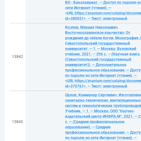
ВО - Бакалавриат. — Доступ по паролю и
сети Интернет (чтение). —
<URL:https://znanium.com/catalog/docume
id=380031>. — Текст: электронный
Козлов, Михаил Николаевич.
Восточнославянское язычество: От
рождения до гибели богов: Монография /
Севастопольский государственный
университет. — 1. — Москва: Вузовский
учебник, 2021. — 296 с. — (Научная книга
13842
(Севастопольский государственный
университет)). — Дополнительное
профессиональное образование. — Досту
по паролю из сети Интернет (чтение). —
<URL:https://znanium.com/catalog/docume
id=370761>. — Текст: электронный
Орлов, Коммунар Сергеевич. Изготовлен
санитарно-технических, вентиляционных
систем и технологических трубопроводов
Учебник. — 1. — Москва: ООО "Научно-
издательский центр ИНФРА-М", 2021. — 2
13843
с. — (Среднее профессиональное
образование). — Среднее
профессиональное образование. — Досту
по паролю из сети Интернет (чтение). —