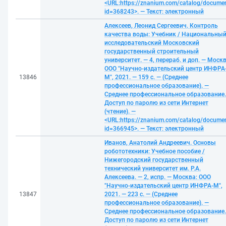
<URL:https://znanium.com/catalog/docume
id=368243>. — Текст: электронный
Алексеев, Леонид Сергеевич. Контроль
качества воды: Учебник / Национальны
исследовательский Московский
государственный строительный
университет. — 4, перераб. и доп. — Москв
ООО "Научно-издательский центр ИНФРА
13846
М", 2021. — 159 с. — (Среднее
профессиональное образование). —
Среднее профессиональное образование.
Доступ по паролю из сети Интернет
(чтение). —
<URL:https://znanium.com/catalog/docume
id=366945>. — Текст: электронный
Иванов, Анатолий Андреевич. Основы
робототехники: Учебное пособие /
Нижегородский государственный
технический университет им. Р.А.
Алексеева. — 2, испр. — Москва: ООО
"Научно-издательский центр ИНФРА-М",
13847
2021. — 223 с. — (Среднее
профессиональное образование). —
Среднее профессиональное образование.
Доступ по паролю из сети Интернет