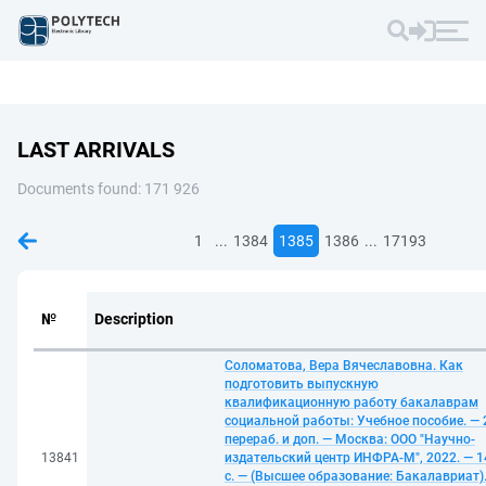
LAST ARRIVALS
Documents found: 171 926
...
...
1
1384
1385
1386
17193
№
Description
Соломатова, Вера Вячеславовна. Как
подготовить выпускную
квалификационную работу бакалаврам
социальной работы: Учебное пособие. — 
перераб. и доп. — Москва: ООО "Научно-
13841
издательский центр ИНФРА-М", 2022. — 1
с. — (Высшее образование: Бакалавриат)