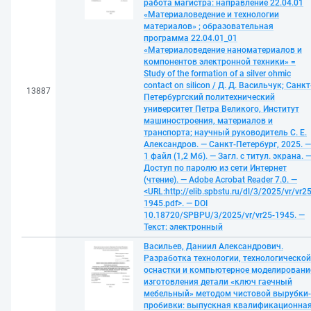
работа магистра: направление 22.04.01
«Материаловедение и технологии
материалов» ; образовательная
программа 22.04.01_01
«Материаловедение наноматериалов и
компонентов электронной техники» =
Study of the formation of a silver ohmic
contact on silicon / Д. Д. Васильчук; Санкт
13887
Петербургский политехнический
университет Петра Великого, Институт
машиностроения, материалов и
транспорта; научный руководитель С. Е.
Александров. — Санкт-Петербург, 2025. —
1 файл (1,2 Мб). — Загл. с титул. экрана. 
Доступ по паролю из сети Интернет
(чтение). — Adobe Acrobat Reader 7.0. —
<URL:http://elib.spbstu.ru/dl/3/2025/vr/vr25
1945.pdf>. — DOI
10.18720/SPBPU/3/2025/vr/vr25-1945. —
Текст: электронный
Васильев, Даниил Александрович.
Разработка технологии, технологической
оснастки и компьютерное моделировани
изготовления детали «ключ гаечный
мебельный» методом чистовой вырубки-
пробивки: выпускная квалификационна