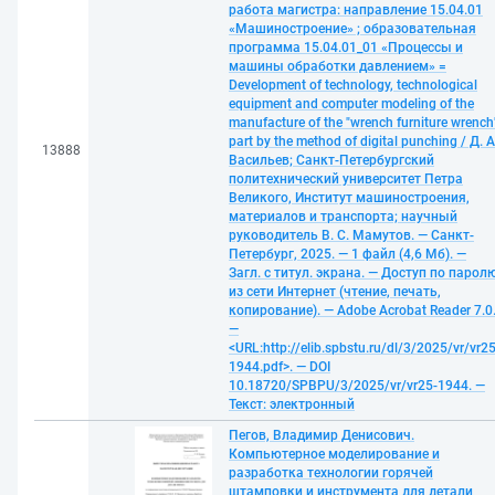
работа магистра: направление 15.04.01
«Машиностроение» ; образовательная
программа 15.04.01_01 «Процессы и
машины обработки давлением» =
Development of technology, technological
equipment and computer modeling of the
manufacture of the "wrench furniture wrench
part by the method of digital punching / Д. А
13888
Васильев; Санкт-Петербургский
политехнический университет Петра
Великого, Институт машиностроения,
материалов и транспорта; научный
руководитель В. С. Мамутов. — Санкт-
Петербург, 2025. — 1 файл (4,6 Мб). —
Загл. с титул. экрана. — Доступ по парол
из сети Интернет (чтение, печать,
копирование). — Adobe Acrobat Reader 7.0
—
<URL:http://elib.spbstu.ru/dl/3/2025/vr/vr25
1944.pdf>. — DOI
10.18720/SPBPU/3/2025/vr/vr25-1944. —
Текст: электронный
Пегов, Владимир Денисович.
Компьютерное моделирование и
разработка технологии горячей
штамповки и инструмента для детали