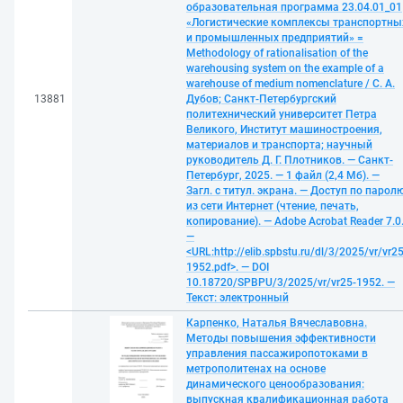
образовательная программа 23.04.01_01
«Логистические комплексы транспортны
и промышленных предприятий» =
Methodology of rationalisation of the
warehousing system on the example of a
warehouse of medium nomenclature / С. А.
13881
Дубов; Санкт-Петербургский
политехнический университет Петра
Великого, Институт машиностроения,
материалов и транспорта; научный
руководитель Д. Г. Плотников. — Санкт-
Петербург, 2025. — 1 файл (2,4 Мб). —
Загл. с титул. экрана. — Доступ по парол
из сети Интернет (чтение, печать,
копирование). — Adobe Acrobat Reader 7.0
—
<URL:http://elib.spbstu.ru/dl/3/2025/vr/vr25
1952.pdf>. — DOI
10.18720/SPBPU/3/2025/vr/vr25-1952. —
Текст: электронный
Карпенко, Наталья Вячеславовна.
Методы повышения эффективности
управления пассажиропотоками в
метрополитенах на основе
динамического ценообразования:
выпускная квалификационная работа