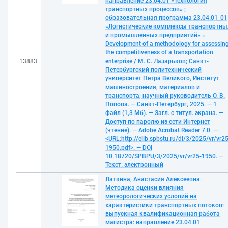
направление 23.04.01 «Технология
транспортных процессов» ;
образовательная программа 23.04.01_01
«Логистические комплексы транспортны
и промышленных предприятий» =
Development of a methodology for assessin
the competitiveness of a transportation
13883
enterprise / М. С. Лазарьков; Санкт-
Петербургский политехнический
университет Петра Великого, Институт
машиностроения, материалов и
транспорта; научный руководитель О. В.
Попова. — Санкт-Петербург, 2025. — 1
файл (1,3 Мб). — Загл. с титул. экрана. —
Доступ по паролю из сети Интернет
(чтение). — Adobe Acrobat Reader 7.0. —
<URL:http://elib.spbstu.ru/dl/3/2025/vr/vr25
1950.pdf>. — DOI
10.18720/SPBPU/3/2025/vr/vr25-1950. —
Текст: электронный
Латкина, Анастасия Алексеевна.
Методика оценки влияния
метеорологических условий на
характеристики транспортных потоков:
выпускная квалификационная работа
магистра: направление 23.04.01