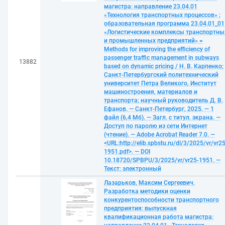
магистра: направление 23.04.01
«Технология транспортных процессов» ;
образовательная программа 23.04.01_01
«Логистические комплексы транспортны
и промышленных предприятий» =
Methods for improving the efficiency of
passenger traffic management in subways
13882
based on dynamic pricing / Н. В. Карпенко;
Санкт-Петербургский политехнический
университет Петра Великого, Институт
машиностроения, материалов и
транспорта; научный руководитель Д. В.
Ефанов. — Санкт-Петербург, 2025. — 1
файл (6,4 Мб). — Загл. с титул. экрана. —
Доступ по паролю из сети Интернет
(чтение). — Adobe Acrobat Reader 7.0. —
<URL:http://elib.spbstu.ru/dl/3/2025/vr/vr25
1951.pdf>. — DOI
10.18720/SPBPU/3/2025/vr/vr25-1951. —
Текст: электронный
Лазарьков, Максим Сергеевич.
Разработка методики оценки
конкурентоспособности транспортного
предприятия: выпускная
квалификационная работа магистра: