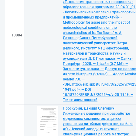
«Технология транспортных процессов» ;
образовательная программа 23.04.01_01
«Логистические комплексы транспортны
и промышленных предприятий» =
Methodology for assessing the impact of
meteorological conditions on the
characteristics of traffic flows / А. А.
13884
Латкина; Санкт-Петербургский
политехнический университет Петра
Великого, Институт машиностроения,
материалов и транспорта; научный
руководитель Д. Г. Плотников. — Санкт-
Петербург, 2025. — 1 файл (0,7 Мб). —
Загл. с титул. экрана. — Доступ по парол
из сети Интернет (чтение). — Adobe Acroba
Reader 7.0. —
<URL:http://elib.spbstu.ru/dl/3/2025/vr/vr25
1949.pdf>. — DOI
10.18720/SPBPU/3/2025/vr/vr25-1949. —
Текст: электронный
Проскурин, Даниил Олегович.
Инженерные решения при разработке
модельных комплектов, с целью
устранения литейных дефектов, на базе
АО «Невский завод»: выпускная
квалификационная работа магистра: