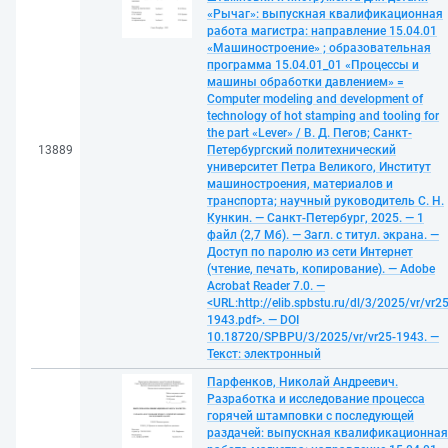
«Рычаг»: выпускная квалификационная
работа магистра: направление 15.04.01
«Машиностроение» ; образовательная
программа 15.04.01_01 «Процессы и
машины обработки давлением» =
Computer modeling and development of
technology of hot stamping and tooling for
the part «Lever» / В. Д. Пегов; Санкт-
13889
Петербургский политехнический
университет Петра Великого, Институт
машиностроения, материалов и
транспорта; научный руководитель С. Н.
Кункин. — Санкт-Петербург, 2025. — 1
файл (2,7 Мб). — Загл. с титул. экрана. —
Доступ по паролю из сети Интернет
(чтение, печать, копирование). — Adobe
Acrobat Reader 7.0. —
<URL:http://elib.spbstu.ru/dl/3/2025/vr/vr25
1943.pdf>. — DOI
10.18720/SPBPU/3/2025/vr/vr25-1943. —
Текст: электронный
Парфенков, Николай Андреевич.
Разработка и исследование процесса
горячей штамповки с последующей
раздачей: выпускная квалификационная