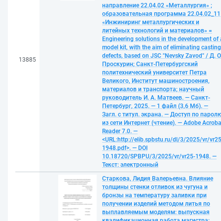
направление 22.04.02 «Металлургия» ;
образовательная программа 22.04.02_11
«Инжиниринг металлургических и
литейных технологий и материалов» =
Engineering solutions in the development of 
model kit, with the aim of eliminating casting
defects, based on JSC "Nevsky Zavod" / Д. О
13885
Проскурин; Санкт-Петербургский
политехнический университет Петра
Великого, Институт машиностроения,
материалов и транспорта; научный
руководитель И. А. Матвеев. — Санкт-
Петербург, 2025. — 1 файл (3,6 Мб). —
Загл. с титул. экрана. — Доступ по парол
из сети Интернет (чтение). — Adobe Acroba
Reader 7.0. —
<URL:http://elib.spbstu.ru/dl/3/2025/vr/vr25
1948.pdf>. — DOI
10.18720/SPBPU/3/2025/vr/vr25-1948. —
Текст: электронный
Старкова, Лидия Валерьевна. Влияние
толщины стенки отливок из чугуна и
бронзы на температуру заливки при
получении изделий методом литья по
выплавляемым моделям: выпускная
квалификационная работа магистра: