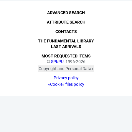
ADVANCED SEARCH
ATTRIBUTE SEARCH
CONTACTS
THE FUNDAMENTAL LIBRARY
LAST ARRIVALS
MOST REQUESTED ITEMS
©
SPbPU
, 1996-2026
Copyright and Personal Data
The photographs are
Privacy policy
published with the
consent of the individuals
«Cookie» files policy
depicted, in accordance
with the requirements of
personal data legislation.
Pursuant to Art. 152.1 of
the Civil Code of the
Russian Federation
("Protection of a Citizen's
Image"), all photographic