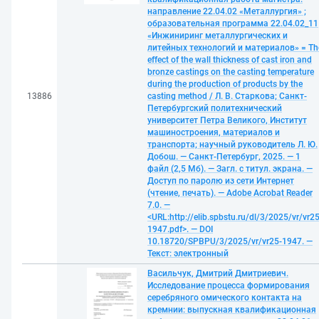
направление 22.04.02 «Металлургия» ;
образовательная программа 22.04.02_11
«Инжиниринг металлургических и
литейных технологий и материалов» = Th
effect of the wall thickness of cast iron and
bronze castings on the casting temperature
during the production of products by the
13886
casting method / Л. В. Старкова; Санкт-
Петербургский политехнический
университет Петра Великого, Институт
машиностроения, материалов и
транспорта; научный руководитель Л. Ю.
Добош. — Санкт-Петербург, 2025. — 1
файл (2,5 Мб). — Загл. с титул. экрана. —
Доступ по паролю из сети Интернет
(чтение, печать). — Adobe Acrobat Reader
7.0. —
<URL:http://elib.spbstu.ru/dl/3/2025/vr/vr25
1947.pdf>. — DOI
10.18720/SPBPU/3/2025/vr/vr25-1947. —
Текст: электронный
Васильчук, Дмитрий Дмитриевич.
Исследование процесса формирования
серебряного омического контакта на
кремнии: выпускная квалификационная