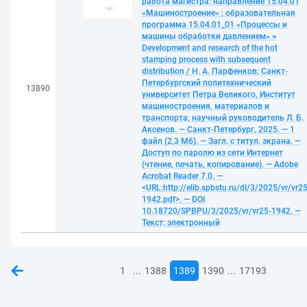
работа магистра: направление 15.04.01
«Машиностроение» ; образовательная
программа 15.04.01_01 «Процессы и
машины обработки давлением» =
Development and research of the hot
stamping process with subsequent
distribution / Н. А. Парфенков; Санкт-
Петербургский политехнический
13890
университет Петра Великого, Институт
машиностроения, материалов и
транспорта; научный руководитель Л. Б.
Аксенов. — Санкт-Петербург, 2025. — 1
файл (2,3 Мб). — Загл. с титул. экрана. —
Доступ по паролю из сети Интернет
(чтение, печать, копирование). — Adobe
Acrobat Reader 7.0. —
<URL:http://elib.spbstu.ru/dl/3/2025/vr/vr25
1942.pdf>. — DOI
10.18720/SPBPU/3/2025/vr/vr25-1942. —
Текст: электронный
...
...
1
1388
1389
1390
17193