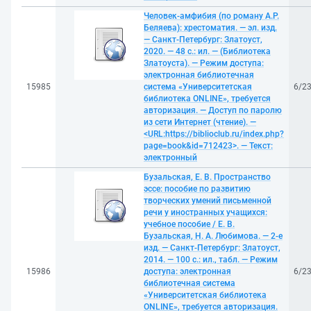
Человек-амфибия (по роману А.Р.
Беляева): хрестоматия. — эл. изд.
— Санкт-Петербург: Златоуст,
2020. — 48 с.: ил. — (Библиотека
Златоуста). — Режим доступа:
электронная библиотечная
15985
система «Университетская
6/2
библиотека ONLINE», требуется
авторизация. — Доступ по паролю
из сети Интернет (чтение). —
<URL:https://biblioclub.ru/index.php?
page=book&id=712423>. — Текст:
электронный
Бузальская, Е. В. Пространство
эссе: пособие по развитию
творческих умений письменной
речи у иностранных учащихся:
учебное пособие / Е. В.
Бузальская, Н. А. Любимова. — 2-е
изд. — Санкт-Петербург: Златоуст,
2014. — 100 с.: ил., табл. — Режим
15986
доступа: электронная
6/2
библиотечная система
«Университетская библиотека
ONLINE», требуется авторизация.