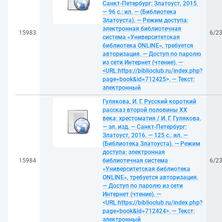
Санкт-Петербург: Златоуст, 2015.
— 96 с.: ил. — (Библиотека
Златоуста). — Режим доступа:
электронная библиотечная
15983
6/2
система «Университетская
библиотека ONLINE», требуется
авторизация. — Доступ по паролю
из сети Интернет (чтение). —
<URL:https://biblioclub.ru/index.php?
page=book&id=712425>. — Текст:
электронный
Гулякова, И. Г. Русский короткий
рассказ второй половины ХХ
века: хрестоматия / И. Г. Гулякова.
— эл. изд. — Санкт-Петербург:
Златоуст, 2016. — 125 с.: ил. —
(Библиотека Златоуста). — Режим
доступа: электронная
15984
библиотечная система
6/2
«Университетская библиотека
ONLINE», требуется авторизация.
— Доступ по паролю из сети
Интернет (чтение). —
<URL:https://biblioclub.ru/index.php?
page=book&id=712424>. — Текст:
электронный