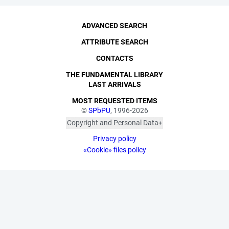
ADVANCED SEARCH
ATTRIBUTE SEARCH
CONTACTS
THE FUNDAMENTAL LIBRARY
LAST ARRIVALS
MOST REQUESTED ITEMS
©
SPbPU
, 1996-2026
Copyright and Personal Data
The photographs are
Privacy policy
published with the
consent of the individuals
«Cookie» files policy
depicted, in accordance
with the requirements of
personal data legislation.
Pursuant to Art. 152.1 of
the Civil Code of the
Russian Federation
("Protection of a Citizen's
Image"), all photographic