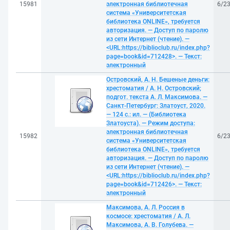
15981
электронная библиотечная
6/2
система «Университетская
библиотека ONLINE», требуется
авторизация. — Доступ по паролю
из сети Интернет (чтение). —
<URL:https://biblioclub.ru/index.php?
page=book&id=712428>. — Текст:
электронный
Островский, А. Н. Бешеные деньги:
хрестоматия / А. Н. Островский;
подгот. текста А. Л. Максимова. —
Санкт-Петербург: Златоуст, 2020.
— 124 с.: ил. — (Библиотека
Златоуста). — Режим доступа:
электронная библиотечная
15982
6/2
система «Университетская
библиотека ONLINE», требуется
авторизация. — Доступ по паролю
из сети Интернет (чтение). —
<URL:https://biblioclub.ru/index.php?
page=book&id=712426>. — Текст:
электронный
Максимова, А. Л. Россия в
космосе: хрестоматия / А. Л.
Максимова, А. В. Голубева. —