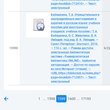
page=book&id=712410>. — Текст:
электронный
Бабешкина, Т. А. Отрицательные и
неопределённые местоимения и
наречия в русском языке: учебное
пособие для иностранных
учащихся: учебное пособие / Т. А.
Бабешкина, О. С. Живулина, В. К.
Лебедев; под ред. В. К. Лебедев. —
Санкт-Петербург: Златоуст, 2016.
15990
— 116 с.: ил. — Режим доступа:
6/2
электронная библиотечная
система «Университетская
библиотека ONLINE», требуется
авторизация. — Доступ по паролю
из сети Интернет (чтение). —
<URL:https://biblioclub.ru/index.php?
page=book&id=712407>. — Текст:
электронный
...
...
1
1598
1599
1600
17193