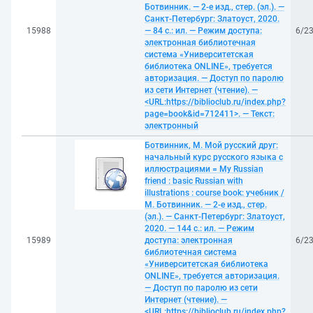
Ботвинник. — 2-е изд., стер. (эл.). —
Санкт-Петербург: Златоуст, 2020.
15988
— 84 с.: ил. — Режим доступа:
6/2
электронная библиотечная
система «Университетская
библиотека ONLINE», требуется
авторизация. — Доступ по паролю
из сети Интернет (чтение). —
<URL:https://biblioclub.ru/index.php?
page=book&id=712411>. — Текст:
электронный
Ботвинник, М. Мой русский друг:
начальный курс русского языка с
иллюстрациями = My Russian
friend : basic Russian with
illustrations : course book: учебник /
М. Ботвинник. — 2-е изд., стер.
(эл.). — Санкт-Петербург: Златоуст,
2020. — 144 с.: ил. — Режим
15989
доступа: электронная
6/2
библиотечная система
«Университетская библиотека
ONLINE», требуется авторизация.
— Доступ по паролю из сети
Интернет (чтение). —
<URL:https://biblioclub.ru/index.php?