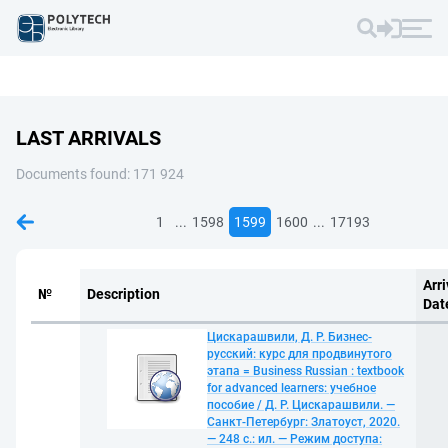
LAST ARRIVALS
Documents found: 171 924
...
...
1
1598
1599
1600
17193
Arri
№
Description
Dat
Цискарашвили, Д. Р. Бизнес-
русский: курс для продвинутого
этапа = Business Russian : textbook
for advanced learners: учебное
пособие / Д. Р. Цискарашвили. —
Санкт-Петербург: Златоуст, 2020.
— 248 с.: ил. — Режим доступа: