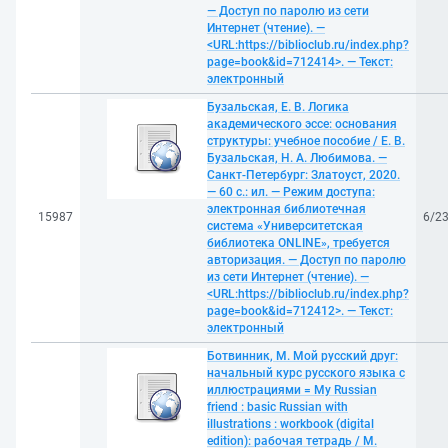
— Доступ по паролю из сети
Интернет (чтение). —
<URL:https://biblioclub.ru/index.php?
page=book&id=712414>. — Текст:
электронный
Бузальская, Е. В. Логика
академического эссе: основания
структуры: учебное пособие / Е. В.
Бузальская, Н. А. Любимова. —
Санкт-Петербург: Златоуст, 2020.
— 60 с.: ил. — Режим доступа:
электронная библиотечная
15987
6/2
система «Университетская
библиотека ONLINE», требуется
авторизация. — Доступ по паролю
из сети Интернет (чтение). —
<URL:https://biblioclub.ru/index.php?
page=book&id=712412>. — Текст:
электронный
Ботвинник, М. Мой русский друг:
начальный курс русского языка с
иллюстрациями = My Russian
friend : basic Russian with
illustrations : workbook (digital
edition): рабочая тетрадь / М.