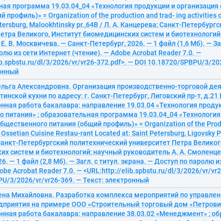
ная программа 19.03.04_04 «Технология продукции и организация
профиль)» = Organization of the production and trad- ing activities of
etersburg, Malookhtinsky pr.,64B / Л. А. Канцерева; Санкт-Петербур
етра Великого, Институт биомедицинских систем и биотехнологий
. В. Москвичева. — Санкт-Петербург, 2026. — 1 файл (1,6 Мб). — Заг
олю из сети Интернет (чтение). — Adobe Acrobat Reader 7.0. —
ib.spbstu.ru/dl/3/2026/vr/vr26-372.pdf>. — DOI 10.18720/SPBPU/3/20
ронный
Ольга Александровна. Организация производственно-торговой де
тинской кухни по адресу: г. Санкт-Петербург, Лиговский пр-т, д.21
ная работа бакалавра: направление 19.03.04 «Технология проду
 питания» ; образовательная программа 19.03.04_04 «Технология
бщественного питания (общий профиль)» = Organization of the Prod
n Ossetian Cuisine Restau-rant Located at: Saint Petersburg, Ligovsky P
анкт-Петербургский политехнический университет Петра Великог
х систем и биотехнологий; научный руководитель А. А. Смоленце
6. — 1 файл (2,8 Мб). — Загл. с титул. экрана. — Доступ по паролю 
obe Acrobat Reader 7.0. — <URL:http://elib.spbstu.ru/dl/3/2026/vr/vr
U/3/2026/vr/vr26-369. — Текст: электронный
ена Михайловна. Разработка комплекса мероприятий по управле
дприятия на примере ООО «Строительный торговый дом «Петрови
нная работа бакалавра: направление 38.03.02 «Менеджмент» ; о