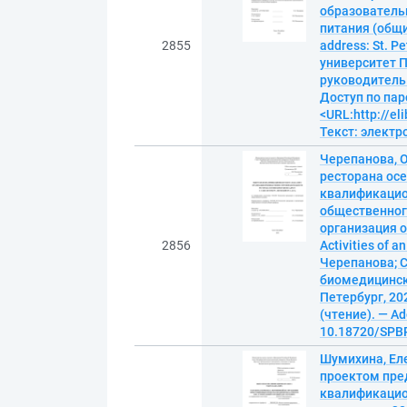
образователь
питания (общий 
2855
address: St. P
университет П
руководитель Е
Доступ по пар
<URL:http://el
Текст: элект
Черепанова, 
ресторана осе
квалификацион
общественного
организация о
2856
Activities of a
Черепанова; С
биомедицински
Петербург, 202
(чтение). — Ad
10.18720/SPBP
Шумихина, Ел
проектом пре
квалификацио