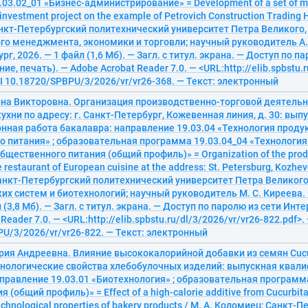
03.02_01 «Бизнес-администрирование» = Development of a set of m
 investment project on the example of Petrovich Construction Trading 
нкт-Петербургский политехнический университет Петра Великого,
о менеджмента, экономики и торговли; научный руководитель А. 
г, 2026. — 1 файл (1,6 Мб). — Загл. с титул. экрана. — Доступ по п
ие, печать). — Adobe Acrobat Reader 7.0. — <URL:http://elib.spbstu.
OI 10.18720/SPBPU/3/2026/vr/vr26-368. — Текст: электронный
ина Викторовна. Организация производственно-торговой деятельн
ухни по адресу: г. Санкт-Петербург, Кожевенная линия, д. 30: вып
ная работа бакалавра: направление 19.03.04 «Технология проду
 питания» ; образовательная программа 19.03.04_04 «Технология
бщественного питания (общий профиль)» = Organization of the produ
he restaurant of European cuisine at the address: St. Petersburg, Kozheve
анкт-Петербургский политехнический университет Петра Великого
х систем и биотехнологий; научный руководитель М. С. Киреева.
 (3,8 Мб). — Загл. с титул. экрана. — Доступ по паролю из сети Инте
Reader 7.0. — <URL:http://elib.spbstu.ru/dl/3/2026/vr/vr26-822.pdf>.
U/3/2026/vr/vr26-822. — Текст: электронный
ия Андреевна. Влияние высококалорийной добавки из семян Cucur
ехнологические свойства хлебобулочных изделий: выпускная квал
правление 19.03.01 «Биотехнология» ; образовательная программа
 (общий профиль)» = Effect of a high-calorie additive from Cucurbita 
echnological properties of bakery products / М. А. Коломиец; Санкт-