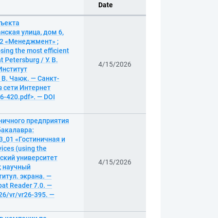
Date
бъекта
нская улица, дом 6,
02 «Менеджмент» ;
g the most efficient
t Petersburg / У. В.
4/15/2026
Институт
В. Чаюк. — Санкт-
из сети Интернет
26-420.pdf>. — DOI
иничного предприятия
бакалавра:
3_01 «Гостиничная и
ices (using the
ческий университет
4/15/2026
; научный
титул. экрана. —
at Reader 7.0. —
26/vr/vr26-395. —