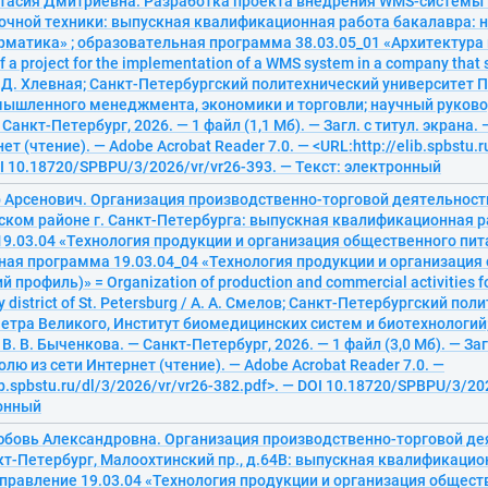
стасия Дмитриевна. Разработка проекта внедрения WMS-системы 
очной техники: выпускная квалификационная работа бакалавра: н
матика» ; образовательная программа 38.03.05_01 «Архитектура
 a project for the implementation of a WMS system in a company that s
. Д. Хлевная; Санкт-Петербургский политехнический университет П
мышленного менеджмента, экономики и торговли; научный руковод
Санкт-Петербург, 2026. — 1 файл (1,1 Мб). — Загл. с титул. экрана.
ет (чтение). — Adobe Acrobat Reader 7.0. — <URL:http://elib.spbstu.r
OI 10.18720/SPBPU/3/2026/vr/vr26-393. — Текст: электронный
 Арсенович. Организация производственно-торговой деятельности
ском районе г. Санкт-Петербурга: выпускная квалификационная р
9.03.04 «Технология продукции и организация общественного пита
ная программа 19.03.04_04 «Технология продукции и организация
 профиль)» = Organization of production and commercial activities for
y district of St. Petersburg / А. А. Смелов; Санкт-Петербургский по
етра Великого, Институт биомедицинских систем и биотехнологий
. В. Быченкова. — Санкт-Петербург, 2026. — 1 файл (3,0 Мб). — Загл
олю из сети Интернет (чтение). — Adobe Acrobat Reader 7.0. —
ib.spbstu.ru/dl/3/2026/vr/vr26-382.pdf>. — DOI 10.18720/SPBPU/3/20
ронный
юбовь Александровна. Организация производственно-торговой де
нкт-Петербург, Малоохтинский пр., д.64В: выпускная квалификаци
правление 19.03.04 «Технология продукции и организация обществ