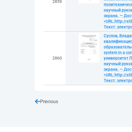
2859
политехническ
научный руково
экрана. — Дос
<URL:http://el
Текст: элект
Суслов, Влад
квалификацион
образовательн
system in a co
2860
университет 
научный руково
экрана. — Дос
<URL:http://el
Текст: элект
Previous