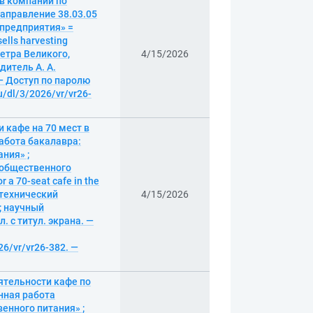
в компании по
аправление 38.03.05
 предприятия» =
ells harvesting
етра Великого,
4/15/2026
итель А. А.
 — Доступ по паролю
u/dl/3/2026/vr/vr26-
 кафе на 70 мест в
абота бакалавра:
ния» ;
 общественного
 a 70-seat cafe in the
литехнический
4/15/2026
; научный
. с титул. экрана. —
26/vr/vr26-382. —
ятельности кафе по
онная работа
енного питания» ;