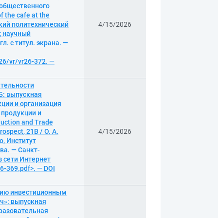
 общественного
 the cafe at the
гский политехнический
4/15/2026
; научный
л. с титул. экрана. —
26/vr/vr26-372. —
ятельности
 Б: выпускная
кции и организация
 продукции и
uction and Trade
rospect, 21B / О. А.
4/15/2026
о, Институт
ва. — Санкт-
из сети Интернет
26-369.pdf>. — DOI
нию инвестиционным
ч»: выпускная
бразовательная