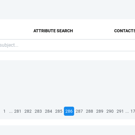
ATTRIBUTE SEARCH
CONTACT
...
...
1
281
282
283
284
285
286
287
288
289
290
291
1