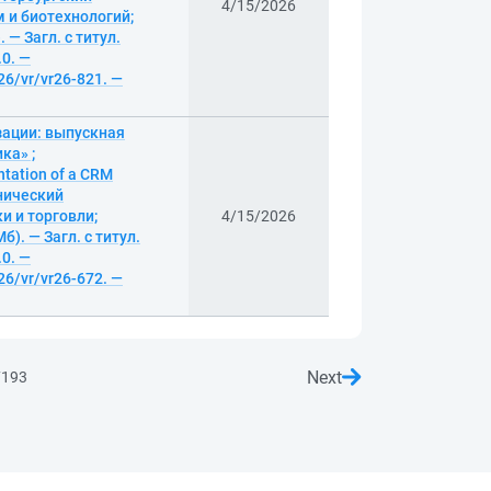
4/15/2026
 и биотехнологий;
 — Загл. с титул.
.0. —
26/vr/vr26-821. —
зации: выпускная
ка» ;
tation of a CRM
хнический
 и торговли;
4/15/2026
). — Загл. с титул.
.0. —
26/vr/vr26-672. —
Next
7193