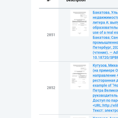
№
Description
Бакатова, Ул
недвижимости,
литера А: вып
образовательн
use of a real e
2851
Бакатова; Сан
промышленног
Петербург, 202
(чтение). — Ad
10.18720/SPBP
Кутузов, Миха
(на примере 
направление 4
ресторанная де
example of “H
2852
Петра Велико
руководитель Б
Доступ по пар
<URL:http://el
Текст: элект