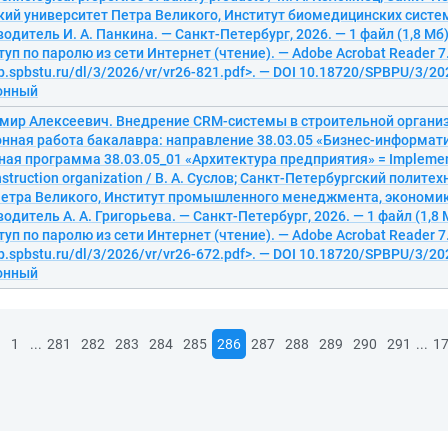
ий университет Петра Великого, Институт биомедицинских систем
дитель И. А. Панкина. — Санкт-Петербург, 2026. — 1 файл (1,8 Мб).
туп по паролю из сети Интернет (чтение). — Adobe Acrobat Reader 7
ib.spbstu.ru/dl/3/2026/vr/vr26-821.pdf>. — DOI 10.18720/SPBPU/3/20
ронный
имир Алексеевич. Внедрение CRM-системы в строительной органи
ная работа бакалавра: направление 38.03.05 «Бизнес-информати
ая программа 38.03.05_01 «Архитектура предприятия» = Implemen
nstruction organization / В. А. Суслов; Санкт-Петербургский полите
Петра Великого, Институт промышленного менеджмента, экономики
дитель А. А. Григорьева. — Санкт-Петербург, 2026. — 1 файл (1,8 Мб
туп по паролю из сети Интернет (чтение). — Adobe Acrobat Reader 7
ib.spbstu.ru/dl/3/2026/vr/vr26-672.pdf>. — DOI 10.18720/SPBPU/3/20
ронный
...
...
1
281
282
283
284
285
286
287
288
289
290
291
1