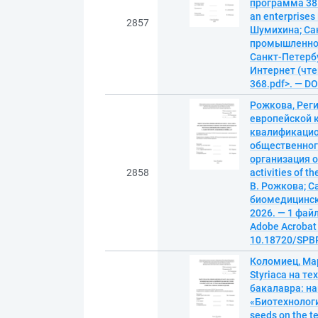
программа 38.
an enterprises
2857
Шумихина; Са
промышленног
Санкт-Петербур
Интернет (чтен
368.pdf>. — D
Рожкова, Рег
европейской к
квалификацион
общественного
организация о
2858
activities of t
В. Рожкова; С
биомедицински
2026. — 1 файл
Adobe Acrobat 
10.18720/SPBP
Коломиец, Мар
Styriaca на т
бакалавра: на
«Биотехнология
seeds on the t