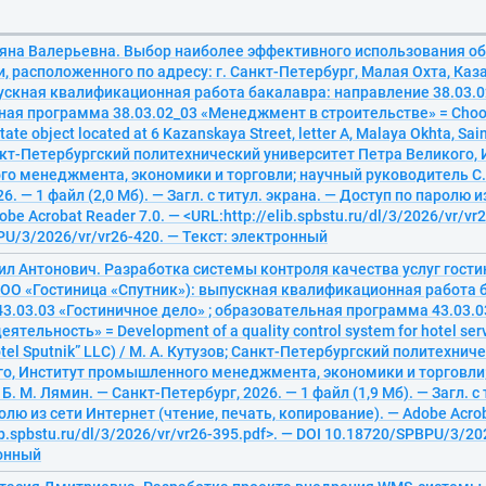
ьяна Валерьевна. Выбор наиболее эффективного использования о
 расположенного по адресу: г. Санкт-Петербург, Малая Охта, Каза
ускная квалификационная работа бакалавра: направление 38.03.
ая программа 38.03.02_03 «Менеджмент в строительстве» = Choosin
state object located at 6 Kazanskaya Street, letter A, Malaya Okhta, Sain
кт-Петербургский политехнический университет Петра Великого, 
о менеджмента, экономики и торговли; научный руководитель С. 
6. — 1 файл (2,0 Мб). — Загл. с титул. экрана. — Доступ по паролю 
obe Acrobat Reader 7.0. — <URL:http://elib.spbstu.ru/dl/3/2026/vr/vr
U/3/2026/vr/vr26-420. — Текст: электронный
ил Антонович. Разработка системы контроля качества услуг гост
ООО «Гостиница «Спутник»): выпускная квалификационная работа 
3.03.03 «Гостиничное дело» ; образовательная программа 43.03.0
ятельность» = Development of a quality control system for hotel serv
otel Sputnik” LLC) / М. А. Кутузов; Санкт-Петербургский политехни
го, Институт промышленного менеджмента, экономики и торговли
. М. Лямин. — Санкт-Петербург, 2026. — 1 файл (1,9 Мб). — Загл. с 
олю из сети Интернет (чтение, печать, копирование). — Adobe Acrob
ib.spbstu.ru/dl/3/2026/vr/vr26-395.pdf>. — DOI 10.18720/SPBPU/3/20
ронный