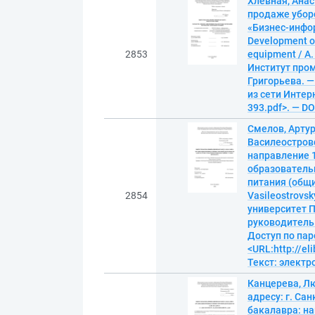
Хлевная, Ана
продаже убор
«Бизнес-инфор
Development of
2853
equipment / А
Институт про
Григорьева. — 
из сети Интерн
393.pdf>. — D
Смелов, Артур
Василеостров
направление 1
образователь
питания (общий
2854
Vasileostrovsk
университет П
руководитель В
Доступ по пар
<URL:http://el
Текст: элект
Канцерева, Л
адресу: г. Са
бакалавра: на