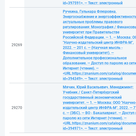
id=397591>. — Текст: электронный
Ручкина, Гульнара Флюровна.
Энергоснабжение и энергоэффективность
актуальные проблемы правового
регулирования: Монография / Финансов
университет при Правительстве
Российской Федерации. — 1. — Москва: О
"Научно-издательский центр ИНФРА-М",
29269
2022. — 201 с. — (Научная мысль -
Финансовый университет). —
Дополнительное профессиональное
образование. — Доступ по паролю из сет
Интернет (чтение). —
<URL:https://znanium.com/catalog/docume
id=394349>. — Текст: электронный
Мячин, Юрий Васильевич. Менеджмент:
Учебник / Санкт-Петербургский
государственный экономический
университет. — 1. — Москва: ООО "Научно
29270
издательский центр ИНФРА-М", 2022. — 7
с. — (ЭБС). — ВО - Бакалавриат. — Доступ
паролю из сети Интернет (чтение). —
<URL:https://znanium.com/catalog/docume
id=394971>. — Текст: электронный