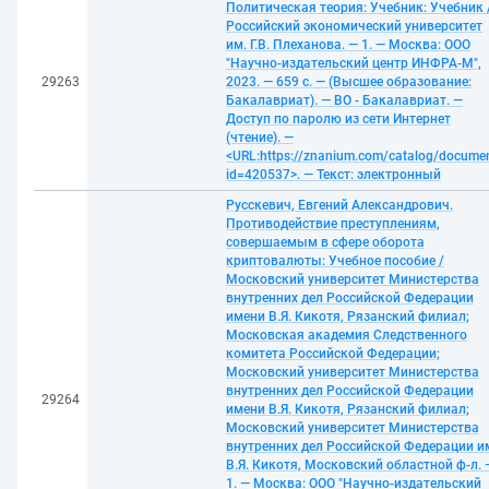
Политическая теория: Учебник: Учебник 
Российский экономический университет
им. Г.В. Плеханова. — 1. — Москва: ООО
"Научно-издательский центр ИНФРА-М",
29263
2023. — 659 с. — (Высшее образование:
Бакалавриат). — ВО - Бакалавриат. —
Доступ по паролю из сети Интернет
(чтение). —
<URL:https://znanium.com/catalog/docume
id=420537>. — Текст: электронный
Русскевич, Евгений Александрович.
Противодействие преступлениям,
совершаемым в сфере оборота
криптовалюты: Учебное пособие /
Московский университет Министерства
внутренних дел Российской Федерации
имени В.Я. Кикотя, Рязанский филиал;
Московская академия Следственного
комитета Российской Федерации;
Московский университет Министерства
внутренних дел Российской Федерации
29264
имени В.Я. Кикотя, Рязанский филиал;
Московский университет Министерства
внутренних дел Российской Федерации и
В.Я. Кикотя, Московский областной ф-л. 
1. — Москва: ООО "Научно-издательский