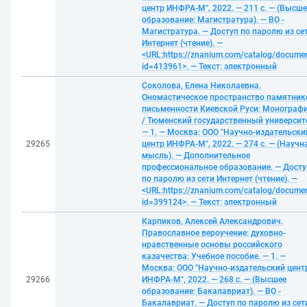
центр ИНФРА-М", 2022. — 211 с. — (Высше
образование: Магистратура). — ВО -
Магистратура. — Доступ по паролю из се
Интернет (чтение). —
<URL:https://znanium.com/catalog/docume
id=413961>. — Текст: электронный
Соколова, Елена Николаевна.
Ономастическое пространство памятник
письменности Киевской Руси: Монограф
/ Тюменский государственный университ
— 1. — Москва: ООО "Научно-издательски
29265
центр ИНФРА-М", 2022. — 274 с. — (Научн
мысль). — Дополнительное
профессиональное образование. — Досту
по паролю из сети Интернет (чтение). —
<URL:https://znanium.com/catalog/docume
id=399124>. — Текст: электронный
Карпиков, Алексей Александрович.
Православное вероучение: духовно-
нравственные основы российского
казачества: Учебное пособие. — 1. —
Москва: ООО "Научно-издательский цент
29266
ИНФРА-М", 2022. — 268 с. — (Высшее
образование: Бакалавриат). — ВО -
Бакалавриат. — Доступ по паролю из сет