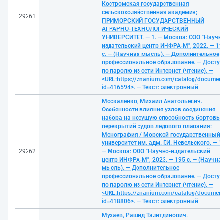
Костромская государственная
сельскохозяйственная академия;
29261
ПРИМОРСКИЙ ГОСУДАРСТВЕННЫЙ
АГРАРНО-ТЕХНОЛОГИЧЕСКИЙ
УНИВЕРСИТЕТ. — 1. — Москва: ООО "Науч
издательский центр ИНФРА-М", 2022. — 1
с. — (Научная мысль). — Дополнительное
профессиональное образование. — Досту
по паролю из сети Интернет (чтение). —
<URL:https://znanium.com/catalog/docume
id=416594>. — Текст: электронный
Москаленко, Михаил Анатольевич.
Особенности влияния узлов соединения
набора на несущую способность бортов
перекрытий судов ледового плавания:
Монография / Морской государственный
университет им. адм. Г.И. Невельского. — 
29262
— Москва: ООО "Научно-издательский
центр ИНФРА-М", 2023. — 195 с. — (Научн
мысль). — Дополнительное
профессиональное образование. — Досту
по паролю из сети Интернет (чтение). —
<URL:https://znanium.com/catalog/docume
id=418806>. — Текст: электронный
Мухаев, Рашид Тазитдинович.