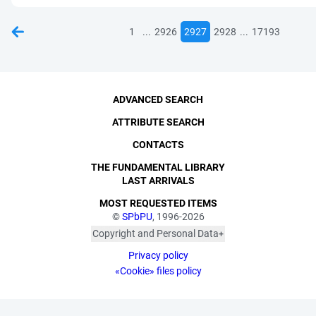
...
...
1
2926
2927
2928
17193
ADVANCED SEARCH
ATTRIBUTE SEARCH
CONTACTS
THE FUNDAMENTAL LIBRARY
LAST ARRIVALS
MOST REQUESTED ITEMS
©
SPbPU
, 1996-2026
Copyright and Personal Data
The photographs are
Privacy policy
published with the
consent of the individuals
«Cookie» files policy
depicted, in accordance
with the requirements of
personal data legislation.