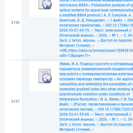
связи с использованием модифицированн
протокола BB84 = Polarization analysis of 
optical systems for space laser communicatio
a modified BB84 protocol / А. Л. Соколов, А. 
Акентьев, В. Д. Ненадович. — 1 файл. — (
3156
оптические технологии). — DOI 10.17586/1
2026-93-01-69-79. — Текст: электронный //
Оптический журнал. – 2026. – № 1. — С. 69
Загл. с титул. экрана. — Доступ по паролю 
Интернет (чтение). —
<URL:https://eivis.ru/browse/issue/18083818
udb=12&page=71>.
Левин, И. А. Подход к расчету и оптимизац
параметров ламинированной градиентно
при работе с полихроматическим излучен
условиях перепада температур = An approa
calculating and optimizing the parameters of 
laminated gradient-index lens when working w
polychromatic radiation under conditions of
temperature fluctuation / И. А. Левин, Г. И. Гр
3157
файл. — (Расчет, проектирование и произ
оптических систем). — DOI 10.17586/1023-
2026-93-01-59-68. — Текст: электронный //
Оптический журнал. – 2026. – № 1. — С. 59
Загл. с титул. экрана. — Доступ по паролю 
Интернет (чтение). —