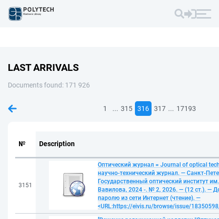
LAST ARRIVALS
Documents found: 171 926
...
...
1
315
316
317
17193
№
Description
Оптический журнал = Journal of optical tec
научно-технический журнал. — Санкт-Пете
Государственный оптический институт им. 
3151
Вавилова, 2024 -. № 2, 2026. — (12 ст.). — 
паролю из сети Интернет (чтение). —
<URL:https://eivis.ru/browse/issue/1835059