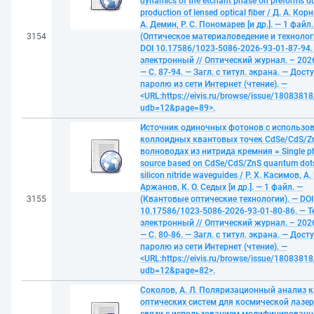
dynamics of the etchant phase on preforms d
production of lensed optical fiber / Д. А. Кор
А. Демин, Р. С. Пономарев [и др.]. — 1 файл.
3154
(Оптическое материаловедение и технолог
DOI 10.17586/1023-5086-2026-93-01-87-94. 
электронный // Оптический журнал. – 2026
— С. 87-94. — Загл. с титул. экрана. — Дост
паролю из сети Интернет (чтение). —
<URL:https://eivis.ru/browse/issue/18083818
udb=12&page=89>.
Источник одиночных фотонов с использо
коллоидных квантовых точек CdSe/CdS/Z
волноводах из нитрида кремния = Single p
source based on CdSe/CdS/ZnS quantum dot
silicon nitride waveguides / Р. Х. Касимов, А. 
Аржанов, К. О. Седых [и др.]. — 1 файл. —
3155
(Квантовые оптические технологии). — DOI
10.17586/1023-5086-2026-93-01-80-86. — Т
электронный // Оптический журнал. – 2026
— С. 80-86. — Загл. с титул. экрана. — Дост
паролю из сети Интернет (чтение). —
<URL:https://eivis.ru/browse/issue/18083818
udb=12&page=82>.
Соколов, А. Л. Поляризационный анализ 
оптических систем для космической лазе