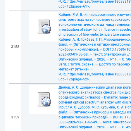
<URL:https://eivis.ru/browse/issue/18083818
udb=12&page=61>.
Кабиев, Р. А. Влияние рассеянного излучен
спектрометрах на точностные характерис
волоконно-оптического датчика температ
Investigation of stray light influence in spect
on precision of fiber-optic temperature sensor /
Кабиев, А. И. Грибаев, Г. П. Мирошниченко.
файл. — (Оптические и оптико-электронны
3158
приборы и комплексы). — DOI 10.17586/10
2026-93-01-50-58. — Текст: электронный //
Оптический журнал. – 2026. – № 1. — С. 50
Загл. с титул. экрана. — Доступ по паролю 
Интернет (чтение). —
<URL:https://eivis.ru/browse/issue/18083818
udb=12&page=52>.
Дюбов, А. С. Динамический диапазон коге
оптического анализатора спектра при ди
вводе входных сигналов = Dynamic range o
coherent optical spectrum analyzer with discre
input / А. С. Дюбов, М. С. Кузьмин, С. А. Ро
файл. — (Оптические приборы и методы и
3159
в физике, технике и природе). — DOI 10.17
5086-2026-93-01-42-49. — Текст: электронн
Оптический журнал. – 2026. – № 1. — С. 42