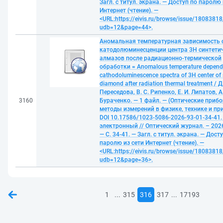
Загл. с титул. экрана. — Доступ по паролю 
Интернет (чтение). —
<URL:https://eivis.ru/browse/issue/18083818
udb=12&page=44>.
Аномальная температурная зависимость 
катодолюминесценции центра 3H синтети
алмазов после радиационно-термической
обработки = Anomalous temperature depend
cathodoluminescence spectra of 3H center of 
diamond after radiation thermal treatment / Д.
Переседова, В. С. Рипенко, Е. И. Липатов, А.
3160
Бураченко. — 1 файл. — (Оптические приб
методы измерений в физике, технике и при
DOI 10.17586/1023-5086-2026-93-01-34-41. 
электронный // Оптический журнал. – 2026
— С. 34-41. — Загл. с титул. экрана. — Дост
паролю из сети Интернет (чтение). —
<URL:https://eivis.ru/browse/issue/18083818
udb=12&page=36>.
...
...
1
315
316
317
17193