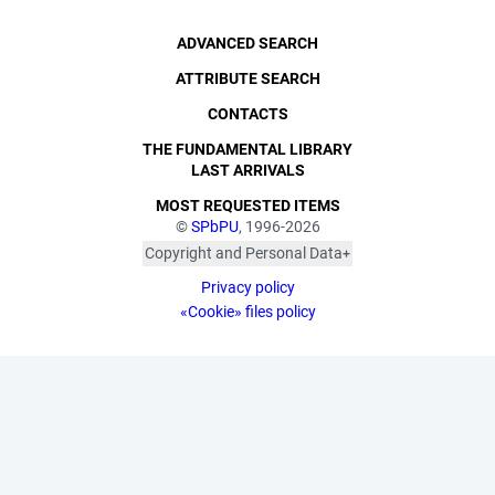
ADVANCED SEARCH
ATTRIBUTE SEARCH
CONTACTS
THE FUNDAMENTAL LIBRARY
LAST ARRIVALS
MOST REQUESTED ITEMS
©
SPbPU
, 1996-2026
Copyright and Personal Data
The photographs are
Privacy policy
published with the
consent of the individuals
«Cookie» files policy
depicted, in accordance
with the requirements of
personal data legislation.
Pursuant to Art. 152.1 of
the Civil Code of the
Russian Federation
("Protection of a Citizen's
Image"), all photographic