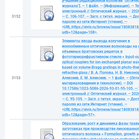
[Решение редакционной коллегии "Оптиче
журнала"]. — 1 файл. — (Информация). — Те
электронный // Оптический журнал. – 2026
3152
— С. 106-107. — Загл. с титул. экрана. — До
паролю из сети Интернет (чтение). —
<URL:https://eivis.ru/browse/issue/18083818
udb=12&page=108>.
Элементы ввода-вывода излучения в
ионообменные оптические волноводы на 
объемных брэгговских решеток в
фототерморефрактивном стекле = Input-ou
optical couplers for ion-exchanged planar wa
based on volume Bragg gratings in photo-the
refractive glass / В. А. Попова, Н. В. Никоно
3153
Алексеев, Е. М. Алексеев. — 1 файл. — (Опт
материаловедение и технологии). — DOI
10.17586/1023-5086-2026-93-01-95-105. — 
электронный // Оптический журнал. – 2026
— С. 95-105. — Загл. с титул. экрана. — Дос
паролю из сети Интернет (чтение). —
<URL:https://eivis.ru/browse/issue/18083818
udb=12&page=97>.
Образование, рост и динамика фазы трав
заготовках при производстве линзованно
оптического волокна = Formation, growth 