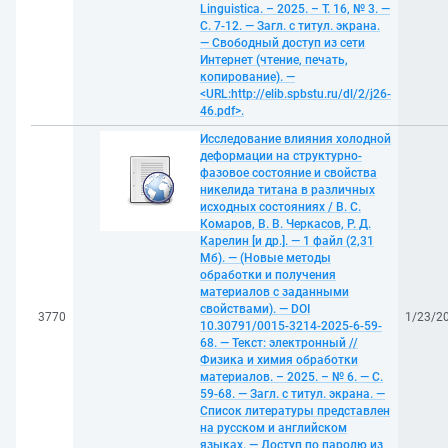
Linguistica. – 2025. – Т. 16, № 3. —
С. 7-12. — Загл. с титул. экрана.
— Свободный доступ из сети
Интернет (чтение, печать,
копирование). —
<URL:http://elib.spbstu.ru/dl/2/j26-
46.pdf>.
Исследование влияния холодной
деформации на структурно-
фазовое состояние и свойства
никелида титана в различных
исходных состояниях / В. С.
Комаров, В. В. Черкасов, Р. Д.
Карелин [и др.]. — 1 файл (2,31
Мб). — (Новые методы
обработки и получения
материалов с заданными
свойствами). — DOI
3770
1/23/2
10.30791/0015-3214-2025-6-59-
68. — Текст: электронный //
Физика и химия обработки
материалов. – 2025. – № 6. — С.
59-68. — Загл. с титул. экрана. —
Список литературы представлен
на русском и английском
языках. — Доступ по паролю из