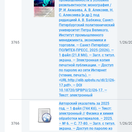
промышленности в условиях
резильентности: монография /
[Р. И. Акмаева, А. В. Алексеев, Н.
С. Алексеева [и др.]; под
редакцией А. В. Бабкина; Санкт-
Петербургский политехнический
университет Петра Великого,
Институт промышленного
менеджмента, экономики и
3765
1/26/2
торговли. — Санкт-Петербург:
ПОЛИТЕХ-ПРЕСС, 2025 (2026). —
1 файл (21,8 Мб). — Загл. с титул.
экрана. — Электронная копия
печатной публикации. — Доступ
по паролю из сети Интернет
(чтение, печать). —
<URL:http://elib.spbstu.ru/dl/2/i26-
17.pdf>. — DOI
10.18720/SPBPU/2/i26-17. —
Текст: электронный
Авторский указатель за 2025
год. — 1 файл (744 Кб). — Текст:
электронный // Физика и химия
обработки материалов. – 2025.
3766
– № 6. — С. 77-80. — Загл. с титул.
1/26/2
экрана. — Доступ по паролю из