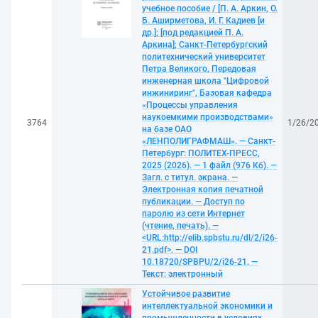
учебное пособие / [П. А. Аркин, О.
Б. Аширметова, И. Г. Кадиев [и
др.]; [под редакцией П. А.
Аркина]; Санкт-Петербургский
политехнический университет
Петра Великого, Передовая
инженерная школа "Цифровой
инжиниринг", Базовая кафедра
«Процессы управления
наукоемкими производствами»
3764
1/26/2
на базе ОАО
«ЛЕНПОЛИГРАФМАШ». — Санкт-
Петербург: ПОЛИТЕХ-ПРЕСС,
2025 (2026). — 1 файл (976 Кб). —
Загл. с титул. экрана. —
Электронная копия печатной
публикации. — Доступ по
паролю из сети Интернет
(чтение, печать). —
<URL:http://elib.spbstu.ru/dl/2/i26-
21.pdf>. — DOI
10.18720/SPBPU/2/i26-21. —
Текст: электронный
Устойчивое развитие
интеллектуальной экономики и