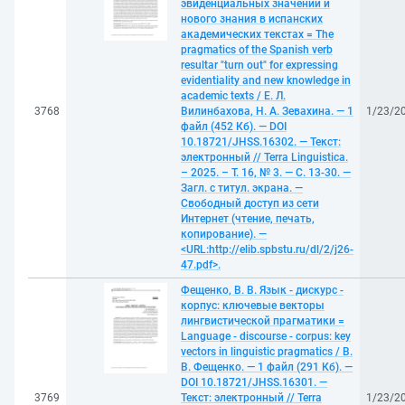
эвиденциальных значений и
нового знания в испанских
академических текстах = The
pragmatics of the Spanish verb
resultar "turn out" for expressing
evidentiality and new knowledge in
academic texts / Е. Л.
3768
Вилинбахова, Н. А. Зевахина. — 1
1/23/2
файл (452 Кб). — DOI
10.18721/JHSS.16302. — Текст:
электронный // Terra Linguistica.
– 2025. – Т. 16, № 3. — С. 13-30. —
Загл. с титул. экрана. —
Свободный доступ из сети
Интернет (чтение, печать,
копирование). —
<URL:http://elib.spbstu.ru/dl/2/j26-
47.pdf>.
Фещенко, В. В. Язык - дискурс -
корпус: ключевые векторы
лингвистической прагматики =
Language - discourse - corpus: key
vectors in linguistic pragmatics / В.
В. Фещенко. — 1 файл (291 Кб). —
DOI 10.18721/JHSS.16301. —
3769
Текст: электронный // Terra
1/23/2