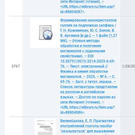
сети Интернет (чтение). —
<URL:https://elibrary.ru/item.asp?
id=88804087>.
Формирование нанокристаллов
галлия на подложках сапфира /
Г. Н. Кожемякин, Ю. С. Белов, В.
В. Артемов [и др.]. — 1 файл (1,27
Мб). — (Новые методы
обработки и получения
материалов с заданными
свойствами). — DOI
10.30791/0015-3214-2025-6-69-
3767
76. — Текст: электронный //
1/26/2
Физика и химия обработки
материалов. – 2025. – № 6. — С.
69-76. — Загл. с титул. экрана. —
Список литературы представлен
на русском и английском
языках. — Доступ по паролю из
сети Интернет (чтение). —
<URL:https://elibrary.ru/item.asp?
id=88804086>.
Вилинбахова, Е. Л. Прагматика
употреблений глагола resultar
"оказываться" для выражения