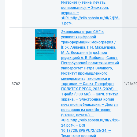
Интернет (чтение, печать,
копирование). — Электрон.
журнал. —
<URL:http://elib.spbstu.ru/dl/2/j26-
1.pdf>.
Экономика стран СНГ в
условиях цифровой
трансформации: монография /
[Г. Ж. Аллаева, Г. Н. Махмудова,
М. А. Восканян [и др.]; под
редакцией А. В. Бабкина; Санкт-
Петербургский политехнический
университет Петра Великого,
Институт промышленного
менеджмента, экономики и
3762
торговли. — Санкт-Петербург:
1/26/2
ПОЛИТЕХ-ПРЕСС, 2025 (2026). —
1 файл (9,00 Мб). — Загл. с титул.
экрана. — Электронная копия
печатной публикации. — Доступ
по паролю из сети Интернет
(чтение, печать). —
<URL:http://elib.spbstu.ru/dl/2/i26-
24.pdf>. — DOI
10.18720/SPBPU/2/i26-24. —
Текст: электронный