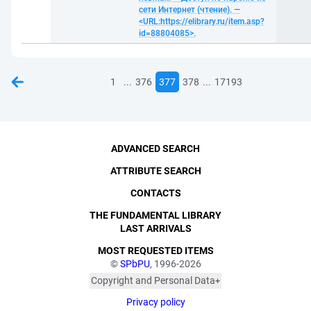
сети Интернет (чтение). —
<URL:https://elibrary.ru/item.asp?
id=88804085>.
...
...
1
376
377
378
17193
ADVANCED SEARCH
ATTRIBUTE SEARCH
CONTACTS
THE FUNDAMENTAL LIBRARY
LAST ARRIVALS
MOST REQUESTED ITEMS
©
SPbPU
, 1996-2026
Copyright and Personal Data
The photographs are
Privacy policy
published with the