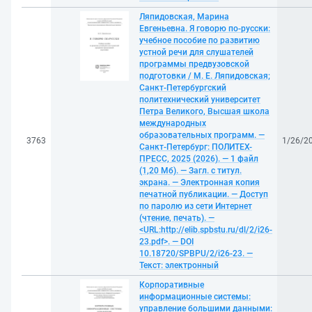
Ляпидовская, Марина
Евгеньевна. Я говорю по-русски:
учебное пособие по развитию
устной речи для слушателей
программы предвузовской
подготовки / М. Е. Ляпидовская;
Санкт-Петербургский
политехнический университет
Петра Великого, Высшая школа
международных
образовательных программ. —
3763
1/26/2
Санкт-Петербург: ПОЛИТЕХ-
ПРЕСС, 2025 (2026). — 1 файл
(1,20 Мб). — Загл. с титул.
экрана. — Электронная копия
печатной публикации. — Доступ
по паролю из сети Интернет
(чтение, печать). —
<URL:http://elib.spbstu.ru/dl/2/i26-
23.pdf>. — DOI
10.18720/SPBPU/2/i26-23. —
Текст: электронный
Корпоративные
информационные системы:
управление большими данными: