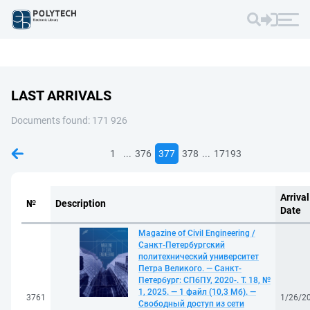
LAST ARRIVALS
Documents found: 171 926
...
...
1
376
377
378
17193
Arrival
№
Description
Date
Magazine of Civil Engineering /
Санкт-Петербургский
политехнический университет
Петра Великого. — Санкт-
Петербург: СПбПУ, 2020-. Т. 18, №
1, 2025. — 1 файл (10,3 Мб). —
3761
1/26/2
Свободный доступ из сети