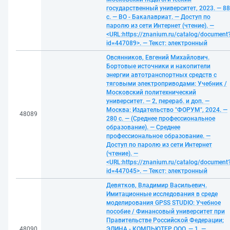
государственный университет, 2023. — 88
с. — ВО - Бакалавриат. — Доступ по
паролю из сети Интернет (чтение). —
<URL:https://znanium.ru/catalog/document
id=447089>. — Текст: электронный
Овсянников, Евгений Михайлович.
Бортовые источники и накопители
энергии автотранспортных средств с
тяговыми электроприводами: Учебник /
Московский политехнический
университет. — 2, перераб. и доп. —
Москва: Издательство "ФОРУМ", 2024. —
48089
280 с. — (Среднее профессиональное
образование). — Среднее
профессиональное образование. —
Доступ по паролю из сети Интернет
(чтение). —
<URL:https://znanium.ru/catalog/document
id=447045>. — Текст: электронный
Девятков, Владимир Васильевич.
Имитационные исследования в среде
моделирования GPSS STUDIO: Учебное
пособие / Финансовый университет при
Правительстве Российской Федерации;
48090
ЭЛИНА - КОМПЬЮТЕР ООО. — 1. —