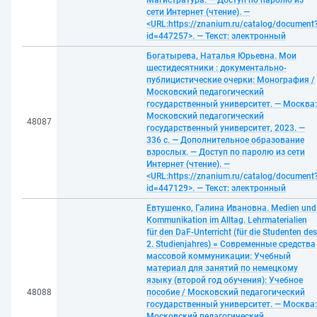
Магистратура. — Доступ по паролю из
сети Интернет (чтение). —
<URL:https://znanium.ru/catalog/document
id=447257>. — Текст: электронный
Богатырева, Наталья Юрьевна. Мои
шестидесятники : документально-
публицистические очерки: Монография /
Московский педагогический
государственный университет. — Москва:
Московский педагогический
48087
государственный университет, 2023. —
336 с. — Дополнительное образование
взрослых. — Доступ по паролю из сети
Интернет (чтение). —
<URL:https://znanium.ru/catalog/document
id=447129>. — Текст: электронный
Евтушенко, Галина Ивановна. Medien und
Kommunikation im Alltag. Lehrmaterialien
für den DaF-Unterricht (für die Studenten des
2. Studienjahres) = Современные средства
массовой коммуникации: Учебный
материал для занятий по немецкому
языку (второй год обучения): Учебное
48088
пособие / Московский педагогический
государственный университет. — Москва:
Московский педагогический