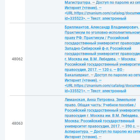
Магистратура. — Доступ по паролю из се
Интернет (чтение). —
<URL:https://znanium.com/catalog/docume
id=335523>. — Текст: электронный
Бриллиантов, Александр Владимирович.
Практикум по уголовно-исполнительном
праву РФ: Практикум / Российский
государственный университет правосуди
Западно-Сибирский ф-л; Российский
государственный университет правосуди
48062
г. Москва им. В.М. Лебедева. — Москва:
Российский государственный университе
правосудия, 2017. — 120 с. — ВО -
Бакалавриат. — Доступ по паролю из сет
Интернет (чтение). —
<URL:https://znanium.com/catalog/docume
id=335521>. — Текст: электронный
Лиманская, Анна Петровна. Земельное
право. Общая часть: Учебное пособие /
Российский государственный университе
правосудия г. Москва им. В.М. Лебедева.
Москва: Российский государственный
48063
университет правосудия, 2017. — 390 с. —
Аспирантура. — Доступ по паролю из сет
Интернет (чтение). —