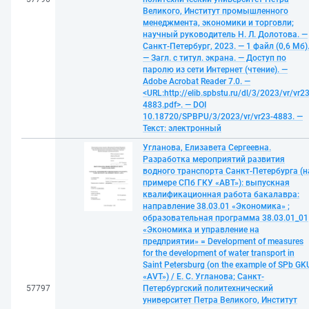
Великого, Институт промышленного
менеджмента, экономики и торговли;
научный руководитель Н. Л. Долотова. —
Санкт-Петербург, 2023. — 1 файл (0,6 Мб)
— Загл. с титул. экрана. — Доступ по
паролю из сети Интернет (чтение). —
Adobe Acrobat Reader 7.0. —
<URL:http://elib.spbstu.ru/dl/3/2023/vr/vr23
4883.pdf>. — DOI
10.18720/SPBPU/3/2023/vr/vr23-4883. —
Текст: электронный
Угланова, Елизавета Сергеевна.
Разработка мероприятий развития
водного транспорта Санкт-Петербурга (н
примере СПб ГКУ «АВТ»): выпускная
квалификационная работа бакалавра:
направление 38.03.01 «Экономика» ;
образовательная программа 38.03.01_01
«Экономика и управление на
предприятии» = Development of measures
for the development of water transport in
Saint Petersburg (on the example of SPb GK
«AVT») / Е. С. Угланова; Санкт-
57797
Петербургский политехнический
университет Петра Великого, Институт