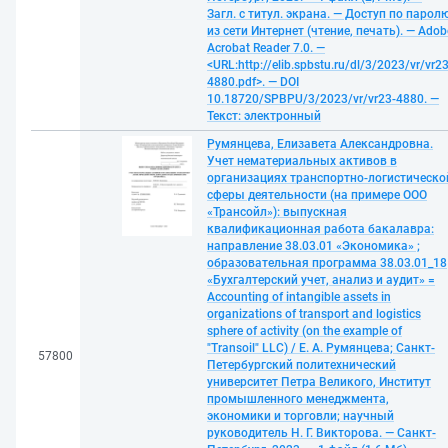
Загл. с титул. экрана. — Доступ по парол
из сети Интернет (чтение, печать). — Adob
Acrobat Reader 7.0. —
<URL:http://elib.spbstu.ru/dl/3/2023/vr/vr23
4880.pdf>. — DOI
10.18720/SPBPU/3/2023/vr/vr23-4880. —
Текст: электронный
Румянцева, Елизавета Александровна.
Учет нематериальных активов в
организациях транспортно-логистическо
сферы деятельности (на примере ООО
«Трансойл»): выпускная
квалификационная работа бакалавра:
направление 38.03.01 «Экономика» ;
образовательная программа 38.03.01_18
«Бухгалтерский учет, анализ и аудит» =
Accounting of intangible assets in
organizations of transport and logistics
sphere of activity (on the example of
"Transoil" LLC) / Е. А. Румянцева; Санкт-
57800
Петербургский политехнический
университет Петра Великого, Институт
промышленного менеджмента,
экономики и торговли; научный
руководитель Н. Г. Викторова. — Санкт-