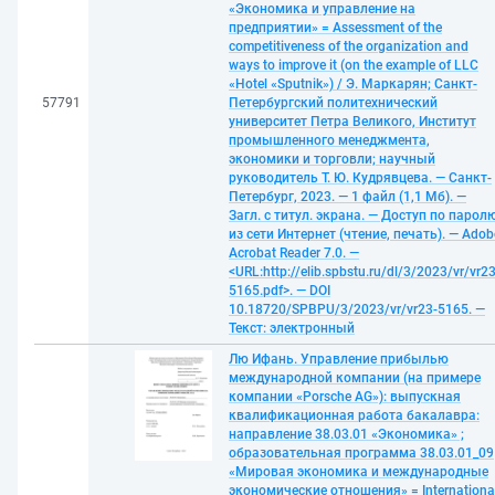
«Экономика и управление на
предприятии» = Assessment of the
competitiveness of the organization and
ways to improve it (on the example of LLC
«Hotel «Sputnik») / Э. Маркарян; Санкт-
57791
Петербургский политехнический
университет Петра Великого, Институт
промышленного менеджмента,
экономики и торговли; научный
руководитель Т. Ю. Кудрявцева. — Санкт-
Петербург, 2023. — 1 файл (1,1 Мб). —
Загл. с титул. экрана. — Доступ по парол
из сети Интернет (чтение, печать). — Adob
Acrobat Reader 7.0. —
<URL:http://elib.spbstu.ru/dl/3/2023/vr/vr23
5165.pdf>. — DOI
10.18720/SPBPU/3/2023/vr/vr23-5165. —
Текст: электронный
Лю Ифань. Управление прибылью
международной компании (на примере
компании «Porsche AG»): выпускная
квалификационная работа бакалавра:
направление 38.03.01 «Экономика» ;
образовательная программа 38.03.01_09
«Мировая экономика и международные
экономические отношения» = Internationa