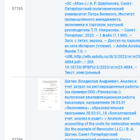
«GC «Atlas») / А. Р. Щербакова; Санкт-
57795
Петербургский политехнический
университет Петра Великого, Институт
промышленного менеджмента,
экономики и торговли; научный
руководитель Т. П. Некрасова. — Санкт-
Петербург, 2023. — 1 файл (1,1 Мб). —
Загл. с титул. экрана. — Доступ по парол
из сети Интернет (чтение). — Adobe Acroba
Reader 7.0. —
<URL:http://elib.spbstu.ru/dl/3/2023/vr/vr23
4884.pdf>. — DOI
10.18720/SPBPU/3/2023/vr/vr23-4884. —
Текст: электронный
Шатин, Владислав Андреевич. Анализ и
учет затрат на реставрационные работы
(на примере ООО «Реноватор»):
выпускная квалификационная работа
бакалавра: направление 38.03.01
«Экономика» ; образовательная
программа 38.03.01_18 «Бухгалтерский
учет, анализ и аудит» = Analysis and
accounting of the costs for restoration work
(by the example of Renovator LLC) / В. А.
Шатин; Санкт-Петербургский
57796
политехнический университет Петра