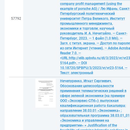
company profit management (using the
example of porsche AG) / Лю Ифань; Санкт
Петербургский политехнический
57792
университет Петра Великого, Институт
промышленного менеджмента,
экономики и торговли; научный
руководитель И. А. Нечитайло. — Санкт-
Петербург, 2023. — 1 файл (1,0 Мб). —
Загл. с титул. экрана. — Доступ по парол
из сети Интернет (чтение). — Adobe Acroba
Reader 7.0. —
<URL:http://elib.spbstu.ru/dl/3/2023/vr/vr23
5164.pdf>. — DOI
10.18720/SPBPU/3/2023/vr/vr23-5164. —
Текст: электронный
Нечепуренко, Игнат Сергеевич.
Обоснование целесообразности
применения телематических решений в
сфере зеленой экономики (на примере
ООО «Экосервис-СПб»): выпускная
квалификационная работа бакалавра:
направление 38.03.01 «Экономика» ;
образовательная программа 38.03.01_01
«Экономика и управление на
предприятии» = Justification of the