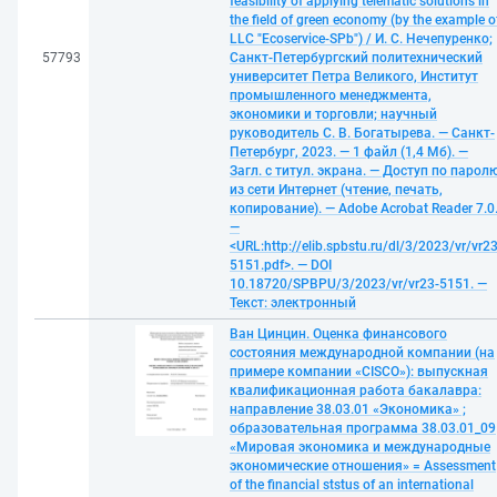
feasibility of applying telematic solutions in
the field of green economy (by the example o
LLC "Ecoservice-SPb") / И. С. Нечепуренко;
57793
Санкт-Петербургский политехнический
университет Петра Великого, Институт
промышленного менеджмента,
экономики и торговли; научный
руководитель С. В. Богатырева. — Санкт-
Петербург, 2023. — 1 файл (1,4 Мб). —
Загл. с титул. экрана. — Доступ по парол
из сети Интернет (чтение, печать,
копирование). — Adobe Acrobat Reader 7.0
—
<URL:http://elib.spbstu.ru/dl/3/2023/vr/vr23
5151.pdf>. — DOI
10.18720/SPBPU/3/2023/vr/vr23-5151. —
Текст: электронный
Ван Цинцин. Оценка финансового
состояния международной компании (на
примере компании «CISCO»): выпускная
квалификационная работа бакалавра:
направление 38.03.01 «Экономика» ;
образовательная программа 38.03.01_09
«Мировая экономика и международные
экономические отношения» = Assessment
of the financial ststus of an international