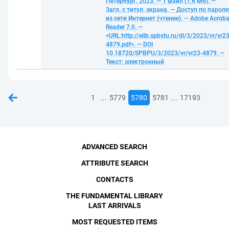
Петербург, 2023. — 1 файл (1,6 Мб). —
Загл. с титул. экрана. — Доступ по парол
из сети Интернет (чтение). — Adobe Acroba
Reader 7.0. —
<URL:http://elib.spbstu.ru/dl/3/2023/vr/vr23
4879.pdf>. — DOI
10.18720/SPBPU/3/2023/vr/vr23-4879. —
Текст: электронный
...
...
1
5779
5780
5781
17193
ADVANCED SEARCH
ATTRIBUTE SEARCH
CONTACTS
THE FUNDAMENTAL LIBRARY
LAST ARRIVALS
MOST REQUESTED ITEMS