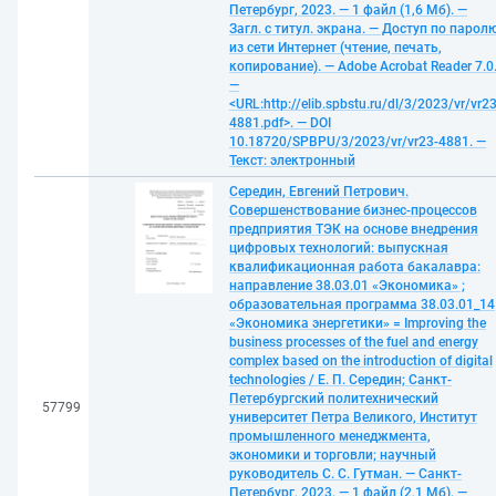
Петербург, 2023. — 1 файл (1,6 Мб). —
Загл. с титул. экрана. — Доступ по парол
из сети Интернет (чтение, печать,
копирование). — Adobe Acrobat Reader 7.0
—
<URL:http://elib.spbstu.ru/dl/3/2023/vr/vr23
4881.pdf>. — DOI
10.18720/SPBPU/3/2023/vr/vr23-4881. —
Текст: электронный
Середин, Евгений Петрович.
Совершенствование бизнес-процессов
предприятия ТЭК на основе внедрения
цифровых технологий: выпускная
квалификационная работа бакалавра:
направление 38.03.01 «Экономика» ;
образовательная программа 38.03.01_14
«Экономика энергетики» = Improving the
business processes of the fuel and energy
complex based on the introduction of digital
technologies / Е. П. Середин; Санкт-
Петербургский политехнический
57799
университет Петра Великого, Институт
промышленного менеджмента,
экономики и торговли; научный
руководитель С. С. Гутман. — Санкт-
Петербург, 2023. — 1 файл (2,1 Мб). —