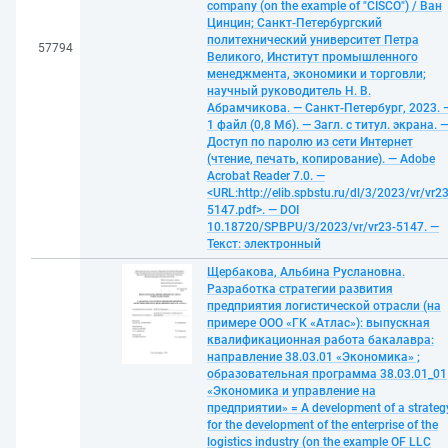
company (on the example of "CISCO") / Ван
Цинцин; Санкт-Петербургский
политехнический университет Петра
57794
Великого, Институт промышленного
менеджмента, экономики и торговли;
научный руководитель Н. В.
Абрамчикова. — Санкт-Петербург, 2023. 
1 файл (0,8 Мб). — Загл. с титул. экрана. 
Доступ по паролю из сети Интернет
(чтение, печать, копирование). — Adobe
Acrobat Reader 7.0. —
<URL:http://elib.spbstu.ru/dl/3/2023/vr/vr23
5147.pdf>. — DOI
10.18720/SPBPU/3/2023/vr/vr23-5147. —
Текст: электронный
Щербакова, Альбина Руслановна.
Разработка стратегии развития
предприятия логистической отрасли (на
примере ООО «ГК «Атлас»): выпускная
квалификационная работа бакалавра:
направление 38.03.01 «Экономика» ;
образовательная программа 38.03.01_01
«Экономика и управление на
предприятии» = A development of a strateg
for the development of the enterprise of the
logistics industry (on the example OF LLC