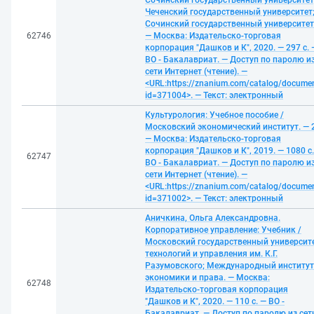
Сочинский государственный университет
Чеченский государственный университет
Сочинский государственный университет
62746
— Москва: Издательско-торговая
корпорация "Дашков и К", 2020. — 297 с. 
ВО - Бакалавриат. — Доступ по паролю и
сети Интернет (чтение). —
<URL:https://znanium.com/catalog/docume
id=371004>. — Текст: электронный
Культурология: Учебное пособие /
Московский экономический институт. — 2
— Москва: Издательско-торговая
корпорация "Дашков и К", 2019. — 1080 с.
62747
ВО - Бакалавриат. — Доступ по паролю и
сети Интернет (чтение). —
<URL:https://znanium.com/catalog/docume
id=371002>. — Текст: электронный
Аничкина, Ольга Александровна.
Корпоративное управление: Учебник /
Московский государственный университ
технологий и управления им. К.Г.
Разумовского; Международный институт
экономики и права. — Москва:
62748
Издательско-торговая корпорация
"Дашков и К", 2020. — 110 с. — ВО -
Бакалавриат. — Доступ по паролю из сет