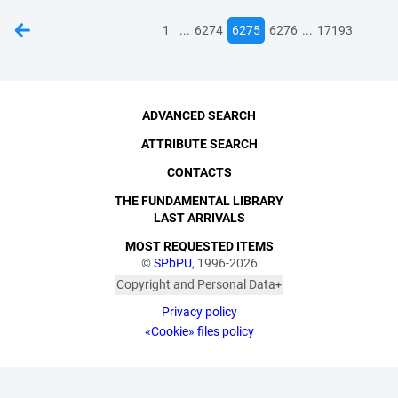
...
...
1
6274
6275
6276
17193
ADVANCED SEARCH
ATTRIBUTE SEARCH
CONTACTS
THE FUNDAMENTAL LIBRARY
LAST ARRIVALS
MOST REQUESTED ITEMS
©
SPbPU
, 1996-2026
Copyright and Personal Data
The photographs are
Privacy policy
published with the
consent of the individuals
«Cookie» files policy
depicted, in accordance
with the requirements of
personal data legislation.