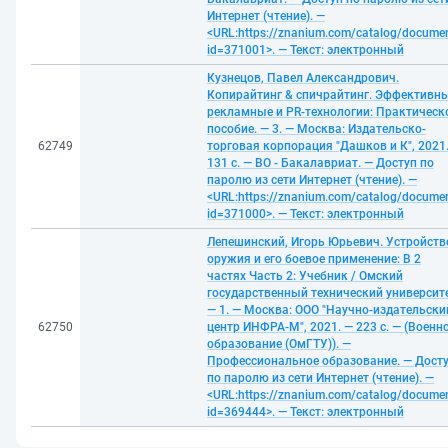
Интернет (чтение). —
<URL:https://znanium.com/catalog/docume
id=371001>. — Текст: электронный
Кузнецов, Павел Александрович.
Копирайтинг & спичрайтинг. Эффективн
рекламные и PR-технологии: Практическ
пособие. — 3. — Москва: Издательско-
62749
торговая корпорация "Дашков и К", 2021
131 с. — ВО - Бакалавриат. — Доступ по
паролю из сети Интернет (чтение). —
<URL:https://znanium.com/catalog/docume
id=371000>. — Текст: электронный
Лепешинский, Игорь Юрьевич. Устройств
оружия и его боевое применение: В 2
частях Часть 2: Учебник / Омский
государственный технический университе
— 1. — Москва: ООО "Научно-издательски
62750
центр ИНФРА-М", 2021. — 223 с. — (Военн
образование (ОмГТУ)). —
Профессиональное образование. — Дост
по паролю из сети Интернет (чтение). —
<URL:https://znanium.com/catalog/docume
id=369444>. — Текст: электронный