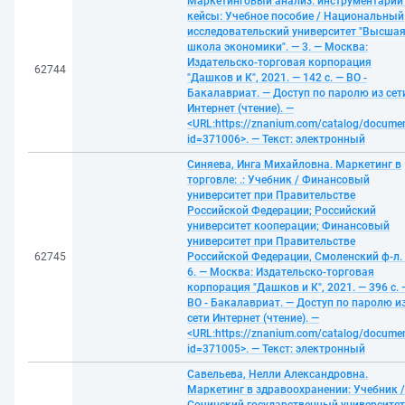
Маркетинговый анализ: инструментарий
кейсы: Учебное пособие / Национальный
исследовательский университет "Высша
школа экономики". — 3. — Москва:
Издательско-торговая корпорация
62744
"Дашков и К", 2021. — 142 с. — ВО -
Бакалавриат. — Доступ по паролю из сет
Интернет (чтение). —
<URL:https://znanium.com/catalog/docume
id=371006>. — Текст: электронный
Синяева, Инга Михайловна. Маркетинг в
торговле: .: Учебник / Финансовый
университет при Правительстве
Российской Федерации; Российский
университет кооперации; Финансовый
университет при Правительстве
62745
Российской Федерации, Смоленский ф-л.
6. — Москва: Издательско-торговая
корпорация "Дашков и К", 2021. — 396 с. 
ВО - Бакалавриат. — Доступ по паролю и
сети Интернет (чтение). —
<URL:https://znanium.com/catalog/docume
id=371005>. — Текст: электронный
Савельева, Нелли Александровна.
Маркетинг в здравоохранении: Учебник /