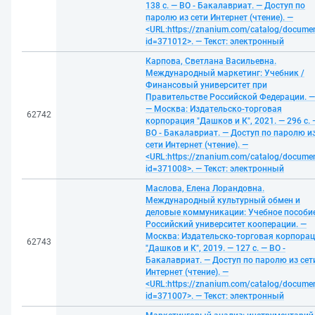
138 с. — ВО - Бакалавриат. — Доступ по
паролю из сети Интернет (чтение). —
<URL:https://znanium.com/catalog/docume
id=371012>. — Текст: электронный
Карпова, Светлана Васильевна.
Международный маркетинг: Учебник /
Финансовый университет при
Правительстве Российской Федерации. —
— Москва: Издательско-торговая
62742
корпорация "Дашков и К", 2021. — 296 с. 
ВО - Бакалавриат. — Доступ по паролю и
сети Интернет (чтение). —
<URL:https://znanium.com/catalog/docume
id=371008>. — Текст: электронный
Маслова, Елена Лорандовна.
Международный культурный обмен и
деловые коммуникации: Учебное пособие
Российский университет кооперации. —
Москва: Издательско-торговая корпора
62743
"Дашков и К", 2019. — 127 с. — ВО -
Бакалавриат. — Доступ по паролю из сет
Интернет (чтение). —
<URL:https://znanium.com/catalog/docume
id=371007>. — Текст: электронный