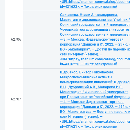
<URL:https://znanium.com/catalog/docume
id=431623>. — Текст: электронный
Савельева, Нелли Александровна.
Маркетинг в здравоохранении: Учебник /
Сочинский государственный университет
Чеченский государственный университет
Сочинский государственный университет
62706
— 3. — Москва: Издательско-торговая
корпорация "Дашков и К", 2022. — 297 с. 
ВО - Бакалавриат. — Доступ по паролю и
сети Интернет (чтение). —
<URL:https://znanium.com/catalog/docume
id=431622>. — Текст: электронный
Щербаков, Виктор Николаевич.
Макроэкономические аспекты
коммерциализации инноваций: Щербако
В.Н., Дубровский А.В., Макарова И.В.:
Монография / Финансовый университет
при Правительстве Российской Федераци
62707
— 4. — Москва: Издательско-торговая
корпорация "Дашков и К", 2022. — 492 с. 
ВО - Магистратура. — Доступ по паролю 
сети Интернет (чтение). —
<URL:https://znanium.com/catalog/docume
id=431621>. — Текст: электронный