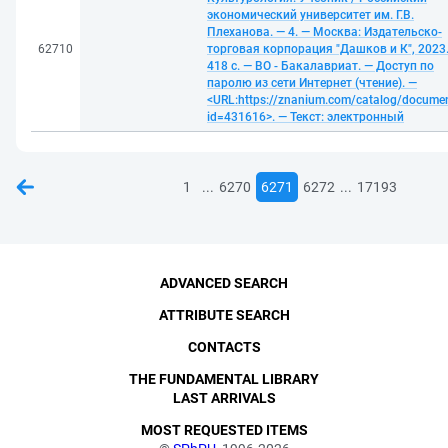
экономический университет им. Г.В.
Плеханова. — 4. — Москва: Издательско-
62710
торговая корпорация "Дашков и К", 2023
418 с. — ВО - Бакалавриат. — Доступ по
паролю из сети Интернет (чтение). —
<URL:https://znanium.com/catalog/docume
id=431616>. — Текст: электронный
...
...
1
6270
6271
6272
17193
ADVANCED SEARCH
ATTRIBUTE SEARCH
CONTACTS
THE FUNDAMENTAL LIBRARY
LAST ARRIVALS
MOST REQUESTED ITEMS