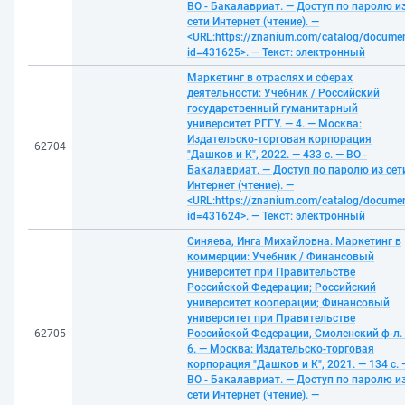
ВО - Бакалавриат. — Доступ по паролю и
сети Интернет (чтение). —
<URL:https://znanium.com/catalog/docume
id=431625>. — Текст: электронный
Маркетинг в отраслях и сферах
деятельности: Учебник / Российский
государственный гуманитарный
университет РГГУ. — 4. — Москва:
Издательско-торговая корпорация
62704
"Дашков и К", 2022. — 433 с. — ВО -
Бакалавриат. — Доступ по паролю из сет
Интернет (чтение). —
<URL:https://znanium.com/catalog/docume
id=431624>. — Текст: электронный
Синяева, Инга Михайловна. Маркетинг в
коммерции: Учебник / Финансовый
университет при Правительстве
Российской Федерации; Российский
университет кооперации; Финансовый
университет при Правительстве
62705
Российской Федерации, Смоленский ф-л.
6. — Москва: Издательско-торговая
корпорация "Дашков и К", 2021. — 134 с. 
ВО - Бакалавриат. — Доступ по паролю и
сети Интернет (чтение). —