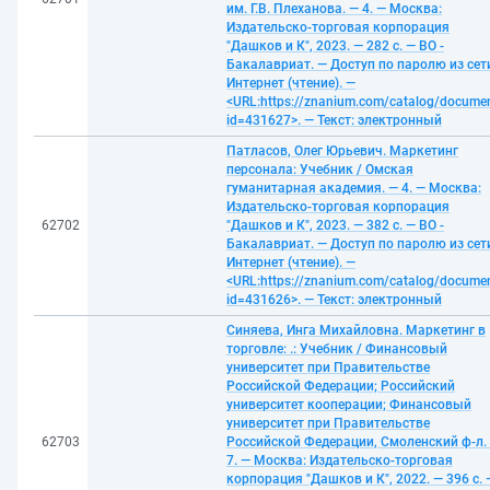
им. Г.В. Плеханова. — 4. — Москва:
Издательско-торговая корпорация
"Дашков и К", 2023. — 282 с. — ВО -
Бакалавриат. — Доступ по паролю из сет
Интернет (чтение). —
<URL:https://znanium.com/catalog/docume
id=431627>. — Текст: электронный
Патласов, Олег Юрьевич. Маркетинг
персонала: Учебник / Омская
гуманитарная академия. — 4. — Москва:
Издательско-торговая корпорация
62702
"Дашков и К", 2023. — 382 с. — ВО -
Бакалавриат. — Доступ по паролю из сет
Интернет (чтение). —
<URL:https://znanium.com/catalog/docume
id=431626>. — Текст: электронный
Синяева, Инга Михайловна. Маркетинг в
торговле: .: Учебник / Финансовый
университет при Правительстве
Российской Федерации; Российский
университет кооперации; Финансовый
университет при Правительстве
62703
Российской Федерации, Смоленский ф-л.
7. — Москва: Издательско-торговая
корпорация "Дашков и К", 2022. — 396 с. 