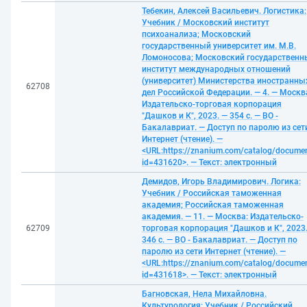
Тебекин, Алексей Васильевич. Логистика:
Учебник / Московский институт
психоанализа; Московский
государственный университет им. М.В.
Ломоносова; Московский государственн
институт международных отношений
(университет) Министерства иностранны
62708
дел Российской Федерации. — 4. — Москв
Издательско-торговая корпорация
"Дашков и К", 2023. — 354 с. — ВО -
Бакалавриат. — Доступ по паролю из сет
Интернет (чтение). —
<URL:https://znanium.com/catalog/docume
id=431620>. — Текст: электронный
Демидов, Игорь Владимирович. Логика:
Учебник / Российская таможенная
академия; Российская таможенная
академия. — 11. — Москва: Издательско-
62709
торговая корпорация "Дашков и К", 2023
346 с. — ВО - Бакалавриат. — Доступ по
паролю из сети Интернет (чтение). —
<URL:https://znanium.com/catalog/docume
id=431618>. — Текст: электронный
Багновская, Нела Михайловна.
Культурология: Учебник / Российский