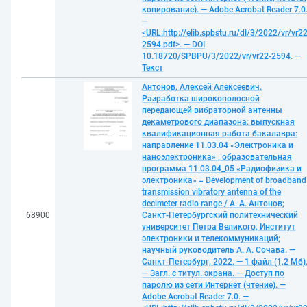
копирование). — Adobe Acrobat Reader 7.0
—
<URL:http://elib.spbstu.ru/dl/3/2022/vr/vr22
2594.pdf>. — DOI
10.18720/SPBPU/3/2022/vr/vr22-2594. —
Текст
Антонов, Алексей Алексеевич.
Разработка широкополосной
передающей вибраторной антенны
декаметрового диапазона: выпускная
квалификационная работа бакалавра:
направление 11.03.04 «Электроника и
наноэлектроника» ; образовательная
программа 11.03.04_05 «Радиофизика и
электроника» = Development of broadband
transmission vibratory antenna of the
decimeter radio range / А. А. Антонов;
68900
Санкт-Петербургский политехнический
университет Петра Великого, Институт
электроники и телекоммуникаций;
научный руководитель А. А. Сочава. —
Санкт-Петербург, 2022. — 1 файл (1,2 Мб)
— Загл. с титул. экрана. — Доступ по
паролю из сети Интернет (чтение). —
Adobe Acrobat Reader 7.0. —