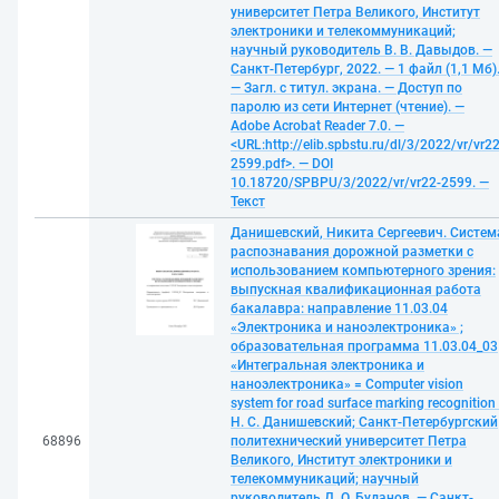
университет Петра Великого, Институт
электроники и телекоммуникаций;
научный руководитель В. В. Давыдов. —
Санкт-Петербург, 2022. — 1 файл (1,1 Мб)
— Загл. с титул. экрана. — Доступ по
паролю из сети Интернет (чтение). —
Adobe Acrobat Reader 7.0. —
<URL:http://elib.spbstu.ru/dl/3/2022/vr/vr22
2599.pdf>. — DOI
10.18720/SPBPU/3/2022/vr/vr22-2599. —
Текст
Данишевский, Никита Сергеевич. Систем
распознавания дорожной разметки с
использованием компьютерного зрения:
выпускная квалификационная работа
бакалавра: направление 11.03.04
«Электроника и наноэлектроника» ;
образовательная программа 11.03.04_03
«Интегральная электроника и
наноэлектроника» = Computer vision
system for road surface marking recognition 
Н. С. Данишевский; Санкт-Петербургский
68896
политехнический университет Петра
Великого, Институт электроники и
телекоммуникаций; научный
руководитель Д. О. Буданов. — Санкт-