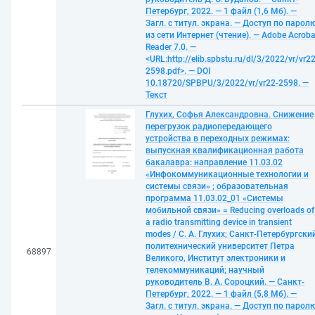
Петербург, 2022. — 1 файл (1,6 Мб). —
Загл. с титул. экрана. — Доступ по парол
из сети Интернет (чтение). — Adobe Acroba
Reader 7.0. —
<URL:http://elib.spbstu.ru/dl/3/2022/vr/vr22
2598.pdf>. — DOI
10.18720/SPBPU/3/2022/vr/vr22-2598. —
Текст
Глухих, Софья Александровна. Снижение
перегрузок радиопередающего
устройства в переходных режимах:
выпускная квалификационная работа
бакалавра: направление 11.03.02
«Инфокоммуникационные технологии и
системы связи» ; образовательная
программа 11.03.02_01 «Системы
мобильной связи» = Reducing overloads of
a radio transmitting device in transient
modes / С. А. Глухих; Санкт-Петербургски
политехнический университет Петра
68897
Великого, Институт электроники и
телекоммуникаций; научный
руководитель В. А. Сороцкий. — Санкт-
Петербург, 2022. — 1 файл (5,8 Мб). —
Загл. с титул. экрана. — Доступ по парол