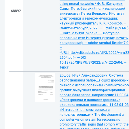
using neural networks / Ф. В. Желудков;
Санкт-Петербургский политехнический
68892
университет Петра Великого, Институт
электроники и телекоммуникаций;
научный руководитель К. К. Кориков. —
Санкт-Петербург, 2022. — 1 файл (0,9 Мб)
— Загл. с титул. экрана. — Доступ по
паролю из сети Интернет (чтение, печать,
копирование). — Adobe Acrobat Reader 7.0
—
<URL:http://elib.spbstu.ru/dl/3/2022/vr/vr22
2604.pdf>. — DOI
10.18720/SPBPU/3/2022/vr/vr22-2604. —
Текст
Ершов, Илья Александрович. Система
распознавания запрещающих дорожных
знаков с использованием компьютерног
зрения: выпускная квалификационная
работа бакалавра: направление 11.03.04
«Электроника и наноэлектроника» ;
образовательная программа 11.03.04_03
«Интегральная электроника и
наноэлектроника» = The development a
computer vision system for recognizing
prohibitory traffic signs that comply with the