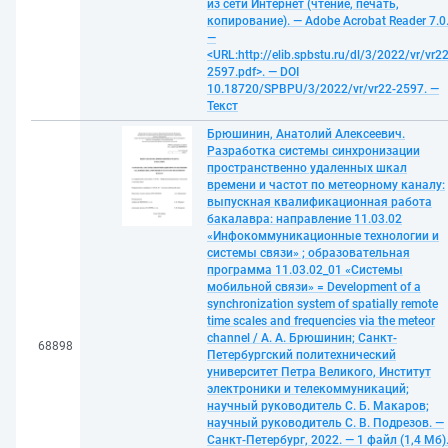
из сети Интернет (чтение, печать,
копирование). — Adobe Acrobat Reader 7.0
—
<URL:http://elib.spbstu.ru/dl/3/2022/vr/vr22
2597.pdf>. — DOI
10.18720/SPBPU/3/2022/vr/vr22-2597. —
Текст
Брюшинин, Анатолий Алексеевич.
Разработка системы синхронизации
пространственно удаленных шкал
времени и частот по метеорному каналу:
выпускная квалификационная работа
бакалавра: направление 11.03.02
«Инфокоммуникационные технологии и
системы связи» ; образовательная
программа 11.03.02_01 «Системы
мобильной связи» = Development of a
synchronization system of spatially remote
time scales and frequencies via the meteor
channel / А. А. Брюшинин; Санкт-
68898
Петербургский политехнический
университет Петра Великого, Институт
электроники и телекоммуникаций;
научный руководитель С. Б. Макаров;
научный руководитель С. В. Подрезов. —
Санкт-Петербург, 2022. — 1 файл (1,4 Мб)