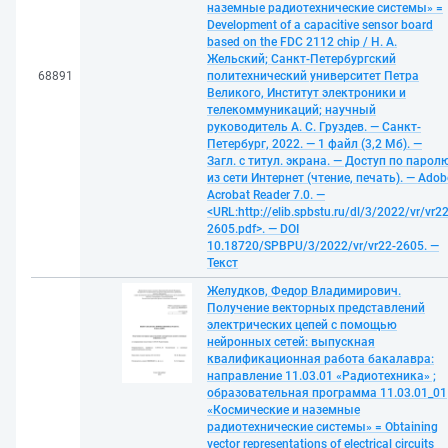
наземные радиотехнические системы» =
Development of a capacitive sensor board
based on the FDC 2112 chip / Н. А.
Жельский; Санкт-Петербургский
68891
политехнический университет Петра
Великого, Институт электроники и
телекоммуникаций; научный
руководитель А. С. Груздев. — Санкт-
Петербург, 2022. — 1 файл (3,2 Мб). —
Загл. с титул. экрана. — Доступ по парол
из сети Интернет (чтение, печать). — Adob
Acrobat Reader 7.0. —
<URL:http://elib.spbstu.ru/dl/3/2022/vr/vr22
2605.pdf>. — DOI
10.18720/SPBPU/3/2022/vr/vr22-2605. —
Текст
Желудков, Федор Владимирович.
Получение векторных представлений
электрических цепей с помощью
нейронных сетей: выпускная
квалификационная работа бакалавра:
направление 11.03.01 «Радиотехника» ;
образовательная программа 11.03.01_01
«Космические и наземные
радиотехнические системы» = Obtaining
vector representations of electrical circuits