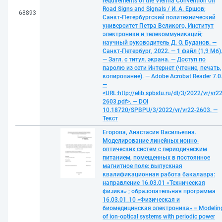
requirements of the Vienna Convention on
Road Signs and Signals / И. А. Ершов;
68893
Санкт-Петербургский политехнический
университет Петра Великого, Институт
электроники и телекоммуникаций;
научный руководитель Д. О. Буданов. —
Санкт-Петербург, 2022. — 1 файл (1,9 Мб)
— Загл. с титул. экрана. — Доступ по
паролю из сети Интернет (чтение, печать,
копирование). — Adobe Acrobat Reader 7.0
—
<URL:http://elib.spbstu.ru/dl/3/2022/vr/vr22
2603.pdf>. — DOI
10.18720/SPBPU/3/2022/vr/vr22-2603. —
Текст
Егорова, Анастасия Васильевна.
Моделирование линейных ионно-
оптических систем с периодическим
питанием, помещенных в постоянное
магнитное поле: выпускная
квалификационная работа бакалавра:
направление 16.03.01 «Техническая
физика» ; образовательная программа
16.03.01_10 «Физическая и
биомедицинская электроника» = Modelin
of ion-optical systems with periodic power