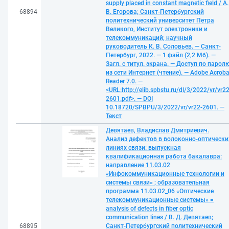
supply placed in constant magnetic field / А.
68894
В. Егорова; Санкт-Петербургский
политехнический университет Петра
Великого, Институт электроники и
телекоммуникаций; научный
руководитель К. В. Соловьев. — Санкт-
Петербург, 2022. — 1 файл (2,2 Мб). —
Загл. с титул. экрана. — Доступ по парол
из сети Интернет (чтение). — Adobe Acroba
Reader 7.0. —
<URL:http://elib.spbstu.ru/dl/3/2022/vr/vr22
2601.pdf>. — DOI
10.18720/SPBPU/3/2022/vr/vr22-2601. —
Текст
Девятаев, Владислав Дмитриевич.
Анализ дефектов в волоконно-оптически
линиях связи: выпускная
квалификационная работа бакалавра:
направление 11.03.02
«Инфокоммуникационные технологии и
системы связи» ; образовательная
программа 11.03.02_06 «Оптические
телекоммуникационные системы» =
analysis of defects in fiber optic
communication lines / В. Д. Девятаев;
68895
Санкт-Петербургский политехнический