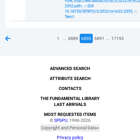
<URL:http://elib.spbstu.ru/dl/3/2022/vr/vr22
2592.pdf>. — DOI
10.18720/SPBPU/3/2022/vr/vr22-2592. —
Текст
...
...
1
6889
6890
6891
17193
ADVANCED SEARCH
ATTRIBUTE SEARCH
CONTACTS
THE FUNDAMENTAL LIBRARY
LAST ARRIVALS
MOST REQUESTED ITEMS
©
SPbPU
, 1996-2026
Copyright and Personal Data
The photographs are
Privacy policy
published with the