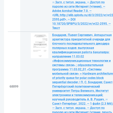
— Загл. с титул. экрана. — Доступ по
паролю из сети Интернет (чтение). —
Adobe Acrobat Reader 7.0. —
<URL:http://elib.spbstu.ru/dl/3/2022/vr/vr22
2595.pdf>. — DOI
10.18720/SPBPU/3/2022/vr/vr22-2595. —
Текст
Бондарев, Павел Сергеевич. Аппаратная
архитектура приоритетной очереди для
блочного последовательного декодера
полярных кодов: выпускная
квалификационная работа бакалавра:
направление 11.03.02
«Инфокоммуникационные технологии и
системы связи» ; образовательная
программа 11.03.02_01 «Системы
мобильной связи» = Hardware architecture
of priority queue for polar codes block
sequential decoder / П. С. Бондарев; Санкт
68899
Петербургский политехнический
университет Петра Великого, Институт
электроники и телекоммуникаций;
научный руководитель А. В. Рашич. —
Санкт-Петербург, 2022. — 1 файл (2,3 Мб)
— Загл. с титул. экрана. — Доступ по
паролю из сети Интернет (чтение, печать,