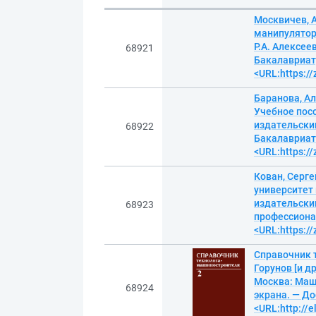
Москвичев, 
манипулятор
Р.А. Алексее
68921
Бакалавриат)
<URL:https:/
Баранова, А
Учебное посо
издательский
68922
Бакалавриат.
<URL:https:/
Кован, Серг
университет 
издательский
68923
профессионал
<URL:https:/
Справочник те
Горунов [и др
Москва: Маши
68924
экрана. — До
<URL:http://e