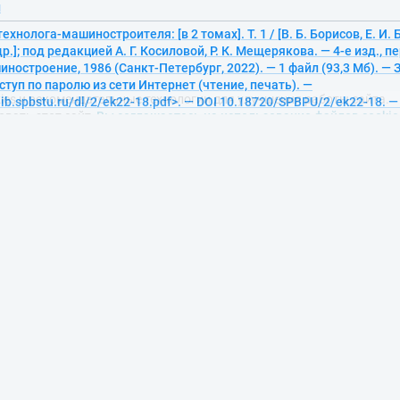
й
хнолога-машиностроителя: [в 2 томах]. Т. 1 / [В. Б. Борисов, Е. И. Б
р.]; под редакцией А. Г. Косиловой, Р. К. Мещерякова. — 4-е изд., п
ностроение, 1986 (Санкт-Петербург, 2022). — 1 файл (93,3 Мб). — За
ies и рекомендательные технологии для улучшения работы сайта.
ступ по паролю из сети Интернет (чтение, печать). —
вать этот сайт,
Вы соглашаетесь на использование файлов cookie
lib.spbstu.ru/dl/2/ek22-18.pdf>. — DOI 10.18720/SPBPU/2/ek22-18. —
й
сандр Павлович. Металловедение: учебник для вузов / А. П. Гуляев.
оп. — Москва: Металлургия, 1986 (Санкт-Петербург, 2022). — 1 файл 
а. — Доступ по паролю из сети Интернет (чтение, печать). —
lib.spbstu.ru/dl/2/ek22-17.pdf>. — DOI 10.18720/SPBPU/2/ek22-17. —
й
Александр Александрович. Основы конструирования авиационных
ких установок: учебник для студентов высших учебных заведений
подготовки 24.00.00 "Авиационная и ракетно-космическая техник
и 24.03.05 "Двигатели летательных аппаратов" по дисциплине "О
ния авиационных двигателей и энергетических установок": [в 5 том
 регулирование авиационных двигателей и энергетических установ
. А. Нихамкин, В. Л. Сандрацкий. — 2-е изд. — Москва; Берлин: Ди
ург, 2022). — 1 файл (17,6 Мб). — (Газотурбинные двигатели). — Заг
аролю из сети Интернет (чтение, печать). — <URL:http://elib.spbstu
OI 10.18720/SPBPU/2/ek22-16. — Текст: электронный