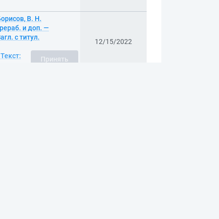
орисов, В. Н.
ерераб. и доп. —
гл. с титул.
12/15/2022
Принять
.
 Текст:
 — 6-е изд.,
(196 Мб). — Загл. с
12/15/2022
 Текст:
 двигателей и
, обучающихся по
а", по
сновы
ах]. Т. 5.
12/15/2022
ок / А. А.
рект-Медиа, 2022
л. с титул. экрана.
.ru/dl/2/ek22-