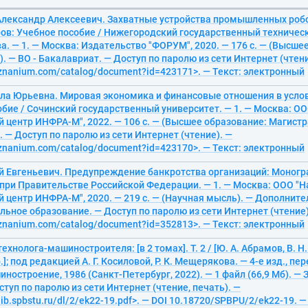
Александр Алексеевич. Захватные устройства промышленных роб
ов: Учебное пособие / Нижегородский государственный техническ
ва. — 1. — Москва: Издательство "ФОРУМ", 2020. — 176 с. — (Высше
. — ВО - Бакалавриат. — Доступ по паролю из сети Интернет (чтени
/znanium.com/catalog/document?id=423171>. — Текст: электронный
лла Юрьевна. Мировая экономика и финансовые отношения в услов
бие / Сочинский государственный университет. — 1. — Москва: ОО
 центр ИНФРА-М", 2022. — 106 с. — (Высшее образование: Магистра
 — Доступ по паролю из сети Интернет (чтение). —
/znanium.com/catalog/document?id=423170>. — Текст: электронный
ей Евгеньевич. Предупреждение банкротства организаций: Моног
при Правительстве Российской Федерации. — 1. — Москва: ООО "Н
 центр ИНФРА-М", 2020. — 219 с. — (Научная мысль). — Дополнит
ьное образование. — Доступ по паролю из сети Интернет (чтение)
/znanium.com/catalog/document?id=352813>. — Текст: электронный
хнолога-машиностроителя: [в 2 томах]. Т. 2 / [Ю. А. Абрамов, В. Н.
.]; под редакцией А. Г. Косиловой, Р. К. Мещерякова. — 4-е изд., пер
ностроение, 1986 (Санкт-Петербург, 2022). — 1 файл (66,9 Мб). — За
ступ по паролю из сети Интернет (чтение, печать). —
lib.spbstu.ru/dl/2/ek22-19.pdf>. — DOI 10.18720/SPBPU/2/ek22-19. —