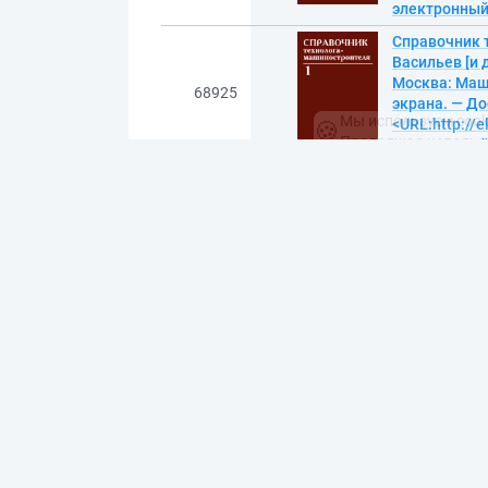
электронны
Справочник те
Васильев [и д
Москва: Маши
Мы используем cook
68925
🍪
экрана. — До
Продолжая использо
<URL:http://e
электронны
Гуляев, Алек
перераб. и д
титул. экран
68926
<URL:http://e
электронны
Иноземцев, 
энергетичес
направлению 
специальност
конструирова
68927
Автоматика и
Иноземцев, М
(Санкт-Петерб
— Доступ по п
16.pdf>. — D