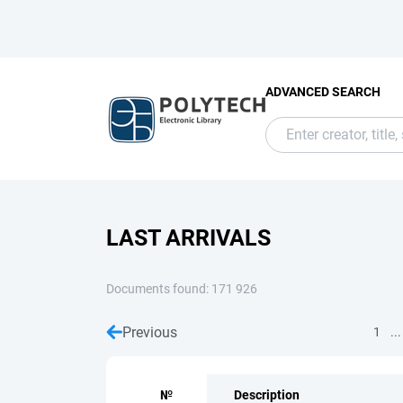
ADVANCED SEARCH
LAST ARRIVALS
Documents found: 171 926
Previous
...
1
№
Description