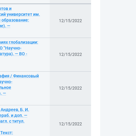
отов и
ий университет им.
е образование:
12/15/2022
е). —
иях глобализации:
О "Научно-
тура). — ВО -
12/15/2022
рафия / Финансовый
аучно-
ельное
12/15/2022
. —
 Андреев, Б. И.
ераб. и доп. —
гл. с титул.
12/15/2022
 Текст: