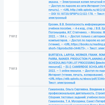
экрана. — Электронная копия печатной 
— Доступ по паролю из сети Интернет (чт
печать). — <URL:http://elib.spbstu.ru/dl/2/i
— DOI 10.18720/SPBPU/2/i22-178. — Текст:
электронный
Ерохин, В.В. Безопасность информацион
учебное пособие. — 4-е изд., стер. / В.В. Е
Погонышева, И.Г. Степченко. — Москва: 
71812
2022. — 184 с. — Доступ только с автори
компьютеров. — Доступ по паролю из сет
(чтение). — <URL:https://ibooks.ru/reading.
short=1&productid=344675>. — Текст: эле
BURTSEVA, LARYSA. WERNER, FRANK. ROM
PARRA, RAINIER. PRODUCTION PLANNING 
SCHEDULING FOR LOT PROCESSING [[electr
resource].]. — [S.l.]: CAMBRIDGE SCHOLARS 
71813
2022. — 1 online resource. — Доступ по па
Интернет (чтение, печать, копирование). 
<URL:https://elib.spbstu.ru/ebsco/pdf/3346
Текст: электронный
Гамаюнова, Ольга Сергеевна. Введение в
профессиональную деятельность. Строит
Сборник тестовых заданий: учебное пособи
Гамаюнова, Т. А. Мусорина; Санкт-Петер