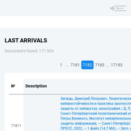
LAST ARRIVALS
Documents found: 171 926
...
...
1
7181
7182
7183
17193
№
Description
Зегжда, Дмитрий Петрович. Теоретическ
киберустойчивости и практика прогност
защиты от кибератак: монография / Д. П.
Санкт-Петербургский политехнический у
Петра Великого, Институт кибербезопасн
защиты информации. — Санкт-Петербург
71811
ПРЕСС, 2022. — 1 файл (14,7 Мб). — Загл. 