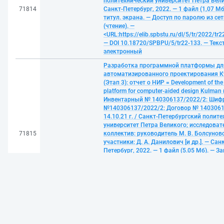
политехнический университет Петра Вели
71814
Санкт-Петербург, 2022. — 1 файл (1,07 Мб)
титул. экрана. — Доступ по паролю из се
(чтение). —
<URL:https://elib.spbstu.ru/dl/5/tr/2022/tr2
— DOI 10.18720/SPBPU/5/tr22-133. — Текст
электронный
Разработка программной платформы дл
автоматизированного проектирования 
(Этап 3): отчет о НИР = Development of the
platform for computer-aided design Kulman (
Инвентарный № 140306137/2022/2: Шиф
№140306137/2022/2: Договор № 1403061
14.10.21 г. / Санкт-Петербургский полит
университет Петра Великого; исследоват
71815
коллектив: руководитель М. В. Болсунов
участники: Д. А. Данилович [и др.]. — Сан
Петербург, 2022. — 1 файл (5.05 Мб). — Заг
экрана. — Электронная версия печатной
публикации. — Доступ из локальной сет
(чтение). —
<URL:https://elib.spbstu.ru/dl/5/td/2022/td
— DOI 10.18720/SPBPU/2/td22-16. — Текст
электронный
Oliver, Richard P. FUNGICIDES IN PRACTICE [[