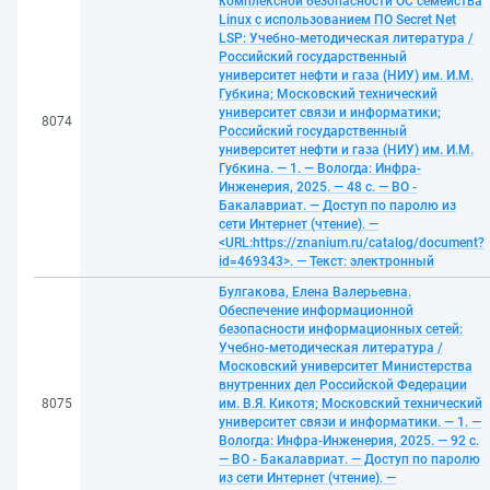
комплексной безопасности ОС семейства
Linux с использованием ПО Secret Net
LSP: Учебно-методическая литература /
Российский государственный
университет нефти и газа (НИУ) им. И.М.
Губкина; Московский технический
университет связи и информатики;
8074
Российский государственный
университет нефти и газа (НИУ) им. И.М.
Губкина. — 1. — Вологда: Инфра-
Инженерия, 2025. — 48 с. — ВО -
Бакалавриат. — Доступ по паролю из
сети Интернет (чтение). —
<URL:https://znanium.ru/catalog/document?
id=469343>. — Текст: электронный
Булгакова, Елена Валерьевна.
Обеспечение информационной
безопасности информационных сетей:
Учебно-методическая литература /
Московский университет Министерства
внутренних дел Российской Федерации
8075
им. В.Я. Кикотя; Московский технический
университет связи и информатики. — 1. —
Вологда: Инфра-Инженерия, 2025. — 92 с.
— ВО - Бакалавриат. — Доступ по паролю
из сети Интернет (чтение). —