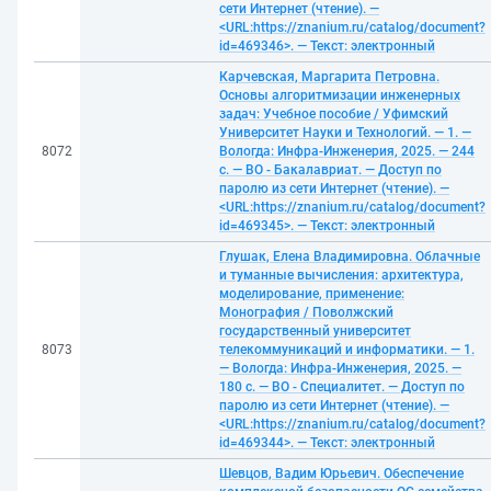
сети Интернет (чтение). —
<URL:https://znanium.ru/catalog/document?
id=469346>. — Текст: электронный
Карчевская, Маргарита Петровна.
Основы алгоритмизации инженерных
задач: Учебное пособие / Уфимский
Университет Науки и Технологий. — 1. —
8072
Вологда: Инфра-Инженерия, 2025. — 244
с. — ВО - Бакалавриат. — Доступ по
паролю из сети Интернет (чтение). —
<URL:https://znanium.ru/catalog/document?
id=469345>. — Текст: электронный
Глушак, Елена Владимировна. Облачные
и туманные вычисления: архитектура,
моделирование, применение:
Монография / Поволжский
государственный университет
8073
телекоммуникаций и информатики. — 1.
— Вологда: Инфра-Инженерия, 2025. —
180 с. — ВО - Специалитет. — Доступ по
паролю из сети Интернет (чтение). —
<URL:https://znanium.ru/catalog/document?
id=469344>. — Текст: электронный
Шевцов, Вадим Юрьевич. Обеспечение