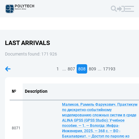
LAST ARRIVALS
Documents found: 171 926
...
...
1
807
808
809
17193
№
Description
Маликов, Рамиль Фарукович. Практикум
по дискретно-событийному
моделированию сложных систем в среде
ALINA GPSS (GPSS Studio): Учебное
пособие. — 1. — Вологда: Инфра-
8071
Инженерия, 2025. — 368 с. — ВО -
Бакалавриат. — Доступ по паролю из