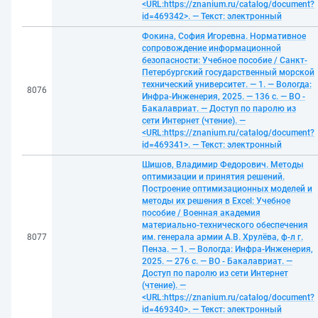
<URL:https://znanium.ru/catalog/document?
id=469342>. — Текст: электронный
Фокина, София Игоревна. Нормативное
сопровождение информационной
безопасности: Учебное пособие / Санкт-
Петербургский государственный морской
технический университет. — 1. — Вологда:
8076
Инфра-Инженерия, 2025. — 136 с. — ВО -
Бакалавриат. — Доступ по паролю из
сети Интернет (чтение). —
<URL:https://znanium.ru/catalog/document?
id=469341>. — Текст: электронный
Шишов, Владимир Федорович. Методы
оптимизации и принятия решений.
Построение оптимизационных моделей и
методы их решения в Excel: Учебное
пособие / Военная академия
материально-технического обеспечения
8077
им. генерала армии А.В. Хрулёва, ф-л г.
Пенза. — 1. — Вологда: Инфра-Инженерия,
2025. — 276 с. — ВО - Бакалавриат. —
Доступ по паролю из сети Интернет
(чтение). —
<URL:https://znanium.ru/catalog/document?
id=469340>. — Текст: электронный