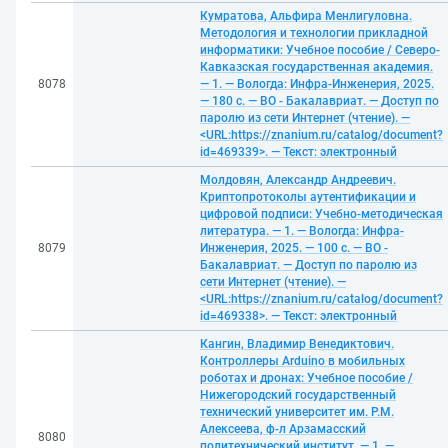
Кумратова, Альфира Менлигуловна.
Методология и технологии прикладной
информатики: Учебное пособие / Северо-
Кавказская государственная академия.
8078
— 1. — Вологда: Инфра-Инженерия, 2025.
— 180 с. — ВО - Бакалавриат. — Доступ по
паролю из сети Интернет (чтение). —
<URL:https://znanium.ru/catalog/document?
id=469339>. — Текст: электронный
Молдовян, Александр Андреевич.
Криптопротоколы аутентификации и
цифровой подписи: Учебно-методическая
литература. — 1. — Вологда: Инфра-
8079
Инженерия, 2025. — 100 с. — ВО -
Бакалавриат. — Доступ по паролю из
сети Интернет (чтение). —
<URL:https://znanium.ru/catalog/document?
id=469338>. — Текст: электронный
Кангин, Владимир Венедиктович.
Контроллеры Аrduino в мобильных
роботах и дронах: Учебное пособие /
Нижегородский государственный
технический университет им. Р.М.
Алексеева, ф-л Арзамасский
8080
политехнический институт. — 1. —