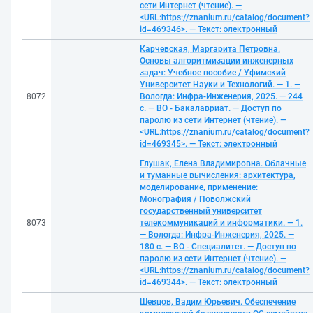
сети Интернет (чтение). —
<URL:https://znanium.ru/catalog/document?
id=469346>. — Текст: электронный
Карчевская, Маргарита Петровна.
Основы алгоритмизации инженерных
задач: Учебное пособие / Уфимский
Университет Науки и Технологий. — 1. —
8072
Вологда: Инфра-Инженерия, 2025. — 244
с. — ВО - Бакалавриат. — Доступ по
паролю из сети Интернет (чтение). —
<URL:https://znanium.ru/catalog/document?
id=469345>. — Текст: электронный
Глушак, Елена Владимировна. Облачные
и туманные вычисления: архитектура,
моделирование, применение:
Монография / Поволжский
государственный университет
8073
телекоммуникаций и информатики. — 1.
— Вологда: Инфра-Инженерия, 2025. —
180 с. — ВО - Специалитет. — Доступ по
паролю из сети Интернет (чтение). —
<URL:https://znanium.ru/catalog/document?
id=469344>. — Текст: электронный
Шевцов, Вадим Юрьевич. Обеспечение