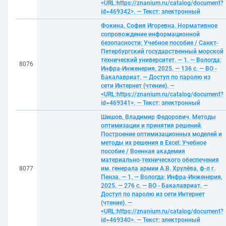
<URL:https://znanium.ru/catalog/document?
id=469342>. — Текст: электронный
Фокина, София Игоревна. Нормативное
сопровождение информационной
безопасности: Учебное пособие / Санкт-
Петербургский государственный морской
технический университет. — 1. — Вологда:
8076
Инфра-Инженерия, 2025. — 136 с. — ВО -
Бакалавриат. — Доступ по паролю из
сети Интернет (чтение). —
<URL:https://znanium.ru/catalog/document?
id=469341>. — Текст: электронный
Шишов, Владимир Федорович. Методы
оптимизации и принятия решений.
Построение оптимизационных моделей и
методы их решения в Excel: Учебное
пособие / Военная академия
материально-технического обеспечения
8077
им. генерала армии А.В. Хрулёва, ф-л г.
Пенза. — 1. — Вологда: Инфра-Инженерия,
2025. — 276 с. — ВО - Бакалавриат. —
Доступ по паролю из сети Интернет
(чтение). —
<URL:https://znanium.ru/catalog/document?
id=469340>. — Текст: электронный