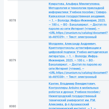
Кумратова, Альфира Менлигуловна.
Методология и технологии прикладной
информатики: Учебное пособие / Северо-
Кавказская государственная академия.
8078
— 1. — Вологда: Инфра-Инженерия, 2025.
— 180 с. — ВО - Бакалавриат. — Доступ по
паролю из сети Интернет (чтение). —
<URL:https://znanium.ru/catalog/document?
id=469339>. — Текст: электронный
Молдовян, Александр Андреевич.
Криптопротоколы аутентификации и
цифровой подписи: Учебно-методическая
литература. — 1. — Вологда: Инфра-
8079
Инженерия, 2025. — 100 с. — ВО -
Бакалавриат. — Доступ по паролю из
сети Интернет (чтение). —
<URL:https://znanium.ru/catalog/document?
id=469338>. — Текст: электронный
Кангин, Владимир Венедиктович.
Контроллеры Аrduino в мобильных
роботах и дронах: Учебное пособие /
Нижегородский государственный
технический университет им. Р.М.
Алексеева, ф-л Арзамасский
8080
политехнический институт. — 1. —