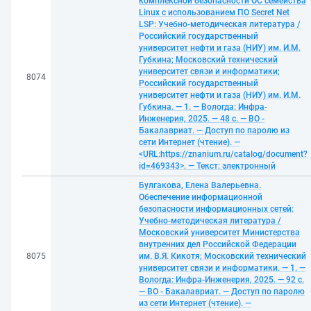
комплексной безопасности ОС семейства
Linux с использованием ПО Secret Net
LSP: Учебно-методическая литература /
Российский государственный
университет нефти и газа (НИУ) им. И.М.
Губкина; Московский технический
университет связи и информатики;
8074
Российский государственный
университет нефти и газа (НИУ) им. И.М.
Губкина. — 1. — Вологда: Инфра-
Инженерия, 2025. — 48 с. — ВО -
Бакалавриат. — Доступ по паролю из
сети Интернет (чтение). —
<URL:https://znanium.ru/catalog/document?
id=469343>. — Текст: электронный
Булгакова, Елена Валерьевна.
Обеспечение информационной
безопасности информационных сетей:
Учебно-методическая литература /
Московский университет Министерства
внутренних дел Российской Федерации
8075
им. В.Я. Кикотя; Московский технический
университет связи и информатики. — 1. —
Вологда: Инфра-Инженерия, 2025. — 92 с.
— ВО - Бакалавриат. — Доступ по паролю
из сети Интернет (чтение). —