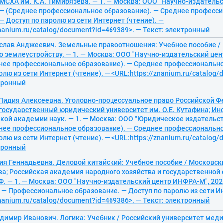
 МСХА им. К.А. Тимирязева. — 1. — Москва: ООО "Научно-издатель
. — (Среднее профессиональное образование). — Среднее професс
— Доступ по паролю из сети Интернет (чтение). —
znanium.ru/catalog/document?id=469389>. — Текст: электронный
ислав Анджеевич. Земельные правоотношения: Учебное пособие /
о землеустройству. — 1. — Москва: ООО "Научно-издательский цен
днее профессиональное образование). — Среднее профессиональн
олю из сети Интернет (чтение). — <URL:https://znanium.ru/catalog
ктронный
 Лидия Алексеевна. Уголовно-процессуальное право Российской 
государственный юридический университет им. О.Е. Кутафина; Инс
кой академии наук. — 1. — Москва: ООО "Юридическое издательст
днее профессиональное образование). — Среднее профессиональн
олю из сети Интернет (чтение). — <URL:https://znanium.ru/catalog
ктронный
ия Геннадьевна. Деловой китайский: Учебное пособие / Московск
ва; Российская академия народного хозяйства и государственной
. — 1. — Москва: ООО "Научно-издательский центр ИНФРА-М", 2026
 — Профессиональное образование. — Доступ по паролю из сети Ин
znanium.ru/catalog/document?id=469386>. — Текст: электронный
димир Иванович. Логика: Учебник / Российский университет медиц