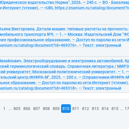
Юридическое издательство Норма", 2026. — 240 с. — ВО - Бакалавр
и Интернет (чтение). — <URL:https://znanium.ru/catalog/document?i
тьяна Викторовна. Детали машин: типовые расчеты на прочность:
обильного транспорта №9. — 1. — Москва: Издательский Дом "ФОР
нее профессиональное образование. — Доступ по паролю из сети И
znanium.ru/catalog/document?id=469376>. — Текст: электронный
 Михайлович. Электрооборудование и электроника автомобилей. К
ский терминологический словарь: Справочная литература / МИРЭ
ий университет; Московский политехнический университет. — 1. 
ельский центр ИНФРА-М", 2025. — 200 с. — (Справочники ИНФРА-М
ное образование. — Доступ по паролю из сети Интернет (чтение).
znanium.ru/catalog/document?id=469318>. — Текст: электронный
...
...
1
805
806
807
808
809
810
811
812
813
814
815
1