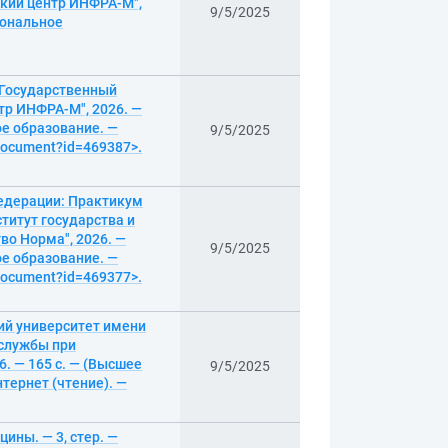
ский центр ИНФРА-М",
9/5/2025
иональное
 Государственный
тр ИНФРА-М", 2026. —
ое образование. —
9/5/2025
/document?id=469387>.
Федерации: Практикум
титут государства и
во Норма", 2026. —
9/5/2025
ое образование. —
/document?id=469377>.
ий университет имени
 службы при
. — 165 с. — (Высшее
9/5/2025
тернет (чтение). —
ины. — 3, стер. —