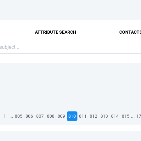
ATTRIBUTE SEARCH
CONTACT
...
...
1
805
806
807
808
809
810
811
812
813
814
815
1