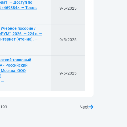
иат. — Доступ по
d=469384>. — Текст:
9/5/2025
 Учебное пособие /
УМ", 2026. — 224 с. —
нтернет (чтение). —
9/5/2025
раткий толковый
А - Российский
— Москва: ООО
9/5/2025
). —
 —
Next
7193