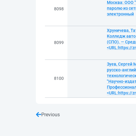
Москва: ООО "
паролю из сет
8098
электронный
Хруничева, Та
Колледж автом
(СПО). — Сред
8099
<URL:https://
Зуев, Сергей
русско-англий
технологическ
8100
"Научно-издат
Профессиональ
<URL:https://
Previous