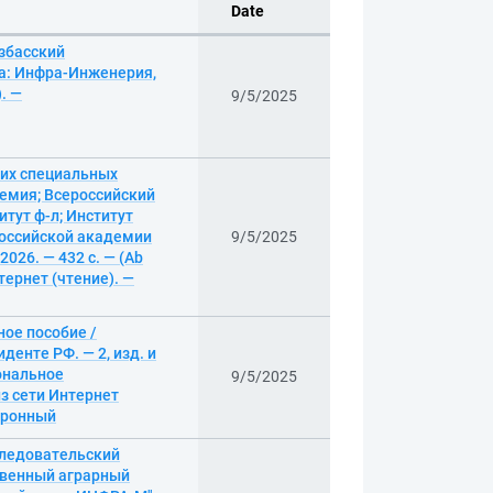
Date
узбасский
да: Инфра-Инженерия,
. —
9/5/2025
них специальных
емия; Всероссийский
тут ф-л; Институт
 Российской академии
9/5/2025
026. — 432 с. — (Ab
тернет (чтение). —
ое пособие /
енте РФ. — 2, изд. и
ональное
9/5/2025
з сети Интернет
ктронный
следовательский
твенный аграрный