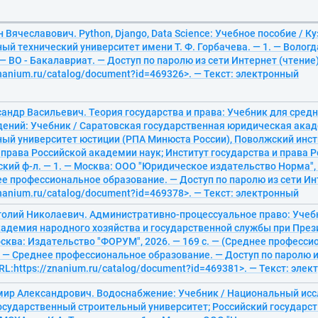
 Вячеславович. Python, Django, Data Science: Учебное пособие / К
ый технический университет имени Т. Ф. Горбачева. — 1. — Волог
. — ВО - Бакалавриат. — Доступ по паролю из сети Интернет (чтение)
znanium.ru/catalog/document?id=469326>. — Текст: электронный
андр Васильевич. Теория государства и права: Учебник для сред
дений: Учебник / Саратовская государственная юридическая акад
ый университет юстиции (РПА Минюста России), Поволжский инсти
 права Российской академии наук; Институт государства и права
ский ф-л. — 1. — Москва: ООО "Юридическое издательство Норма", 2
ее профессиональное образование. — Доступ по паролю из сети Ин
znanium.ru/catalog/document?id=469378>. — Текст: электронный
толий Николаевич. Административно-процессуальное право: Учебн
адемия народного хозяйства и государственной службы при Презид
сква: Издательство "ФОРУМ", 2026. — 169 с. — (Среднее професси
 — Среднее профессиональное образование. — Доступ по паролю и
URL:https://znanium.ru/catalog/document?id=469381>. — Текст: эле
мир Александрович. Водоснабжение: Учебник / Национальный ис
осударственный строительный университет; Российский государс