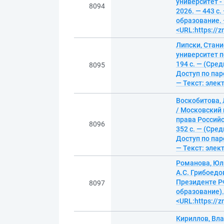
университет -
8094
2026. — 443 с
образование. 
<URL:https://
Липски, Стан
университет п
194 с. — (Сре
8095
Доступ по пар
— Текст: эле
Воскобитова,
/ Московский 
права Российс
8096
352 с. — (Сре
Доступ по пар
— Текст: эле
Романова, Юл
А.С. Грибоедо
Президенте РФ
8097
образование).
<URL:https://
Кириллов, Вла