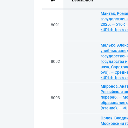
№
Description
Майтак, Роман
государственн
2025. — 516 с
8091
<URL:https://
Малько, Алекс
учебных заве
государственн
8092
государства и
наук, Саратов
ovo). — Средн
<URL:https://
Миронов, Ана
Российская ак
перераб. — Мо
8093
образование).
(чтение). — <
Орлов, Влади
Московский г