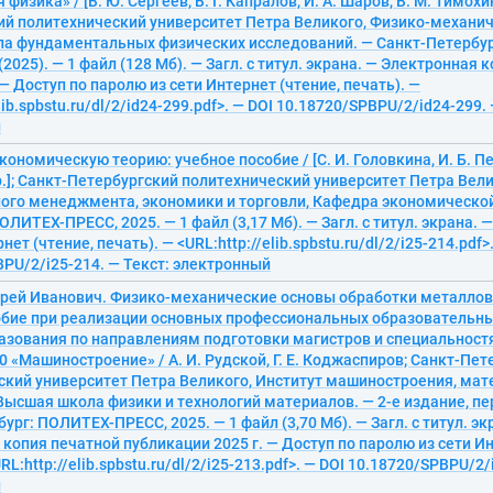
физика» / [В. Ю. Сергеев, В. Г. Капралов, И. А. Шаров, В. М. Тимохи
ий политехнический университет Петра Великого, Физико-механич
а фундаментальных физических исследований. — Санкт-Петербу
(2025). — 1 файл (128 Мб). — Загл. с титул. экрана. — Электронная 
— Доступ по паролю из сети Интернет (чтение, печать). —
lib.spbstu.ru/dl/2/id24-299.pdf>. — DOI 10.18720/SPBPU/2/id24-299. 
й
кономическую теорию: учебное пособие / [С. И. Головкина, И. Б. Пет
р.]; Санкт-Петербургский политехнический университет Петра Вели
го менеджмента, экономики и торговли, Кафедра экономической 
ОЛИТЕХ-ПРЕСС, 2025. — 1 файл (3,17 Мб). — Загл. с титул. экрана. 
нет (чтение, печать). — <URL:http://elib.spbstu.ru/dl/2/i25-214.pdf>
PU/2/i25-214. — Текст: электронный
дрей Иванович. Физико-механические основы обработки металлов
обие при реализации основных профессиональных образовательн
азования по направлениям подготовки магистров и специальност
0 «Машиностроение» / А. И. Рудской, Г. Е. Коджаспиров; Санкт-Пе
ский университет Петра Великого, Институт машиностроения, мат
Высшая школа физики и технологий материалов. — 2-е издание, пер
ург: ПОЛИТЕХ-ПРЕСС, 2025. — 1 файл (3,70 Мб). — Загл. с титул. эк
копия печатной публикации 2025 г. — Доступ по паролю из сети Ин
RL:http://elib.spbstu.ru/dl/2/i25-213.pdf>. — DOI 10.18720/SPBPU/2/
й