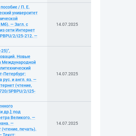
особие / П. Е.
ческий университет
изической
Мб). — Загл. с
14.07.2025
 из сети Интернет
/SPBPU/2/i25-212. —
25)",
новаций. Новые
ов Международной
политехнический
кт-Петербург:
14.07.2025
 рус. и англ. яз. —
тернет (чтение,
18720/SPBPU/2/i25-
енного
и др.]; под
Петра Великого. —
рана. —
14.07.2025
(чтение, печать).
— Текст: