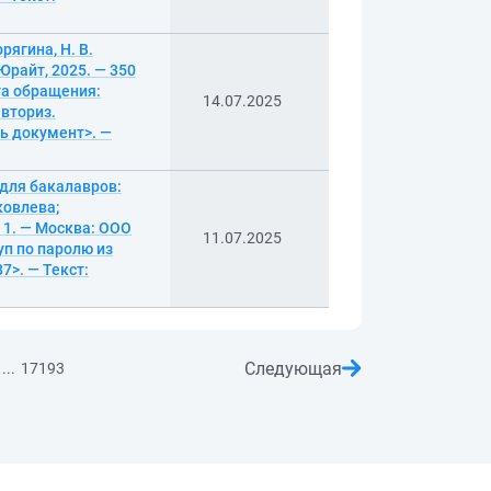
рягина, Н. В.
 Юрайт, 2025. — 350
ата обращения:
14.07.2025
авториз.
ть документ>. —
для бакалавров:
ковлева;
 1. — Москва: ООО
11.07.2025
уп по паролю из
7>. — Текст:
Следующая
...
17193