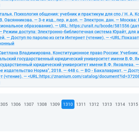
й
талья. Психология общения: учебник и практикум для спо / Н. А. Ко
В. Овсянникова. — 3-е изд., пер. и доп. — Электрон. дан. — Москва:
сиональное образование). — URL: https://urait.ru/bcode/581556 (д
 — Режим доступа: Электронно-библиотечная система Юрайт, для 
й. — Доступ по паролю из сети Интернет (чтение). — <URL:Показа
тронный
Светлана Владимировна. Конституционное право России: Учебник 
ральский государственный юридический университет имени В.Ф. Я
осударственный юридический университет имени В.Ф. Яковлева. —
 издательство Норма", 2018. — 448 с. — ВО - Бакалавриат. — Дост
т (чтение). — <URL:https://znanium.com/catalog/document?id=37208
й
1305
1306
1307
1308
1309
1310
1311
1312
1313
1314
1315