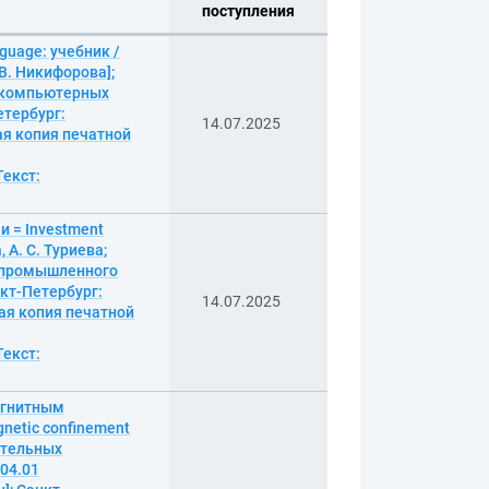
поступления
guage: учебник /
 В. Никифорова];
т компьютерных
етербург:
14.07.2025
ная копия печатной
Текст:
 = Investment
 А. С. Туриева;
т промышленного
кт-Петербург:
14.07.2025
ная копия печатной
Текст:
агнитным
gnetic confinement
ательных
04.01