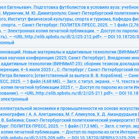
ел Евгеньевич. Подготовка футболистов в условиях вуза: учебное п
С. Муринчик, М. Ю. Димитропуло; Санкт-Петербургский политехни
го, Институт физической культуры, спорта и туризма, Кафедра ф
 спорта. — Санкт-Петербург: ПОЛИТЕХ-ПРЕСС, 2025. — 1 файл (2,76 
а. — Электронная копия печатной публикации. — Доступ по паролю
ть). — <URL:http://elib.spbstu.ru/dl/2/i25-212.pdf>. — DOI 10.18720
тронный
инноваций. Новые материалы и аддитивные технологии (ВИНМиАТ-
ая научная конференция (2025; Санкт-Петербург). Внедрение ин
 аддитивные технологии (ВИНМиАТ-25): сборник тезисов доклад
еренции, 4–6 июля 2025 г., С.-Петербург / Санкт-Петербургский 
Петра Великого; [ответственный за выпуск В. В. Кораблев]. — Сан
, 2025. — 1 файл (4,68 Мб). — Загл. с титул. экрана. — Ч. текста на
копия печатной публикации 2025 г. — Доступ по паролю из сети Ин
ование). — <URL:http://elib.spbstu.ru/dl/2/i25-211.pdf>. — DOI 10.
: электронный
теллектуальной экономики и промышленности на основе искусств
монография / А. А. Алетдинова, М. Г. Аликулов, Х. Д. Амандурдыев [
 В. Бабкина; Санкт-Петербургский политехнический университет 
ург: ПОЛИТЕХ-ПРЕСС, 2025. — 1 файл (17,3 Мб). — Загл. с титул. эк
копия печатной публикации. — Доступ по паролю из сети Интернет 
/elib.spbstu.ru/dl/2/i25-209.pdf>. — DOI 10.18720/SPBPU/2/i25-209. 