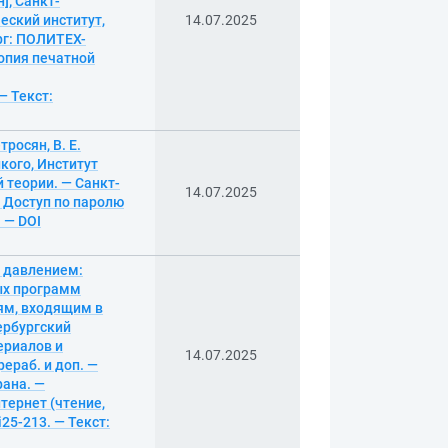
н]; Санкт-
еский институт,
14.07.2025
рг: ПОЛИТЕХ-
копия печатной
— Текст:
росян, В. Е.
кого, Институт
теории. — Санкт-
14.07.2025
— Доступ по паролю
. — DOI
 давлением:
ых программ
ям, входящим в
тербургский
ериалов и
14.07.2025
ераб. и доп. —
рана. —
тернет (чтение,
i25-213. — Текст: