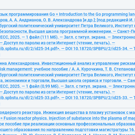
зык программирования Go = Introduction to the Go programming lan
ров, А. А. Андрианов, О. В. Александрова [и др.]; [под редакцией И.
бургский политехнический университет Петра Великого, Институ
рбезопасности, Высшая школа программной инженерии. — Санкт-П
С, 2025. — 1 файл (111 Мб). — Загл. с титул. экрана. — Электрон
— Доступ по паролю из сети Интернет (чтение, печать). —
lib.spbstu.ru/dl/2/id25-34.pdf>. — DOI 10.18720/SPBPU/2/id25-34. — 
й
Анна Александровна. Инвестиционный анализ и управление рисками
risk management: учебное пособие / А. А. Курочкина, Т. В. Степанова,
бургский политехнический университет Петра Великого, Институ
 экономики и торговли, Высшая школа сервиса и торговли. — Сан
С, 2025. — 1 файл (0,99 Мб). — Загл. с титул. экрана. — Электрон
— Доступ по паролю из сети Интернет (чтение, печать). —
lib.spbstu.ru/dl/2/id25-33.pdf>. — DOI 10.18720/SPBPU/2/id25-33. — 
й
оядерного реактора. Инжекция вещества в плазму установок с м
Fusion reactor physics. Injection of substance into the plasma of ma
бное пособие при реализации основных профессиональных образов
сшего образования по направлению подготовки магистратуры 16.