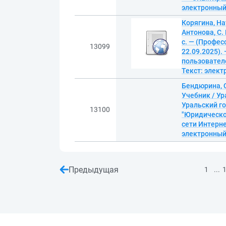
электронны
Корягина, На
Антонова, С. 
с. — (Профес
13099
22.09.2025).
пользователе
Текст: элек
Бендюрина, 
Учебник / У
Уральский г
13100
"Юридическое
сети Интерне
электронны
Предыдущая
...
1