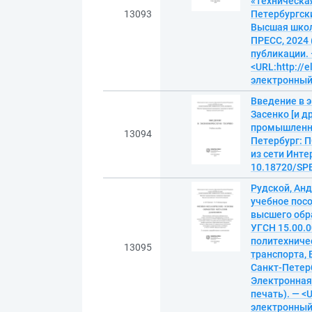
«Техническая 
13093
Петербургск
Высшая школ
ПРЕСС, 2024 
публикации. 
<URL:http://e
электронны
Введение в э
Засенко [и д
промышленно
13094
Петербург: П
из сети Интер
10.18720/SPB
Рудской, Ан
учебное пос
высшего обр
УГСН 15.00.0
политехниче
13095
транспорта, 
Санкт-Петерб
Электронная 
печать). — <U
электронны