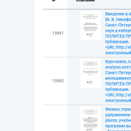
№
Описание
Введение в я
[И. В. Никифо
Санкт-Петер
наук и кибе
13091
ПОЛИТЕХ-ПРЕС
публикации. 
<URL:http://e
электронны
Курочкина, 
analysis and 
Санкт-Петер
менеджмента,
13092
ПОЛИТЕХ-ПРЕС
публикации. 
<URL:http://e
электронны
Физика терм
удержанием = 
plants: уче
программ вы