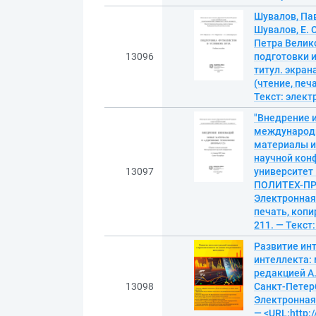
Шувалов, Пав
Шувалов, Е. 
Петра Велико
13096
подготовки и
титул. экран
(чтение, печа
Текст: элек
"Внедрение 
международн
материалы и
научной конф
13097
университет 
ПОЛИТЕХ-ПРЕСС
Электронная 
печать, копир
211. — Текст
Развитие ин
интеллекта: 
редакцией А.
13098
Санкт-Петерб
Электронная 
— <URL:http:/