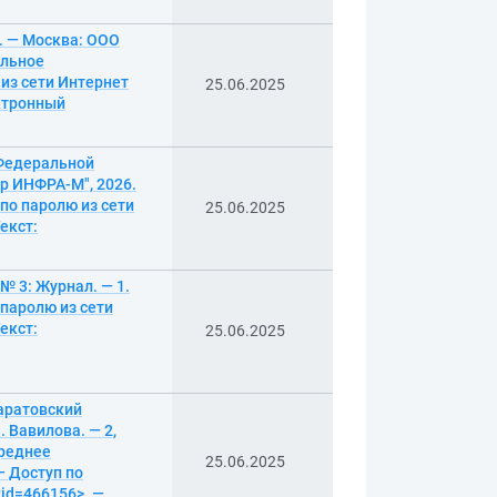
п. — Москва: ООО
альное
из сети Интернет
25.06.2025
ектронный
 Федеральной
р ИНФРА-М", 2026.
по паролю из сети
25.06.2025
екст:
№ 3: Журнал. — 1.
 паролю из сети
екст:
25.06.2025
Саратовский
 Вавилова. — 2,
Среднее
25.06.2025
— Доступ по
?id=466156>. —