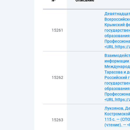
№
Описание
Девятнадцат
Всероссийск
Крымский фе
15261
государстве
образования 
Профессионал
<URL:https:/
Взаимодейст
информации 
Международн
Тарасова и д
15262
Российский 
государстве
образования 
Профессионал
<URL:https:/
Лукоянов, Д
Костромской 
115 с. — (СП
15263
(чтение). — 