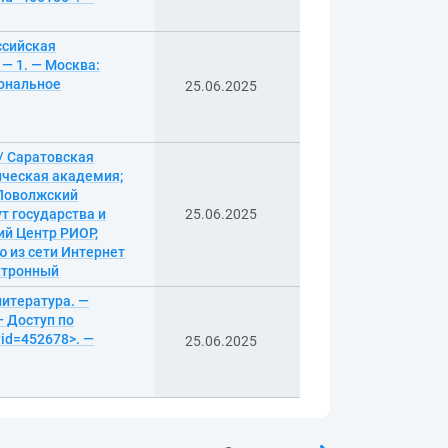
ссийская
— 1. — Москва:
иональное
25.06.2025
/ Саратовская
ическая академия;
 Поволжский
ут государства и
25.06.2025
ий Центр РИОР,
ю из сети Интернет
ектронный
литература. —
— Доступ по
?id=452678>. —
25.06.2025