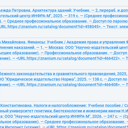
ежда Петровна. Архитектура зданий: Учебник. — 2, перераб. и до
тельский центр ИНФРА-М", 2025. — 319 с. — (Среднее профессион
. — Среднее профессиональное образование. — Доступ по паролю 
<URL:https://znanium.ru/catalog/document?id=458045>. — Текст: эл
а Михайловна. Финансы: Учебник / Академия права и управления
нения наказаний. — 1. — Москва: ООО "Научно-издательский цент
Высшее образование). — Профессиональное образование. — Доступ 
ение). — <URL:https://znanium.ru/catalog/document?id=466422>. — Т
й
ежного законодательства и сравнительного правоведения, 2025, 
О "Юридическое издательство Норма", 2025. — 138 с. — Доступ по
ение). — <URL:https://znanium.ru/catalog/document?id=466408>. — Т
й
 Константиновна. Налоги и налогообложение: Учебное пособие / 
ный университет генетики, биотехнологии и инженерии имени Н.И.
а: ООО "Научно-издательский центр ИНФРА-М", 2026. — 247 с. — (
льное образование). — Среднее профессиональное образование. 
ти Интернет (чтение). — <URL:https://znanium.ru/catalog/document