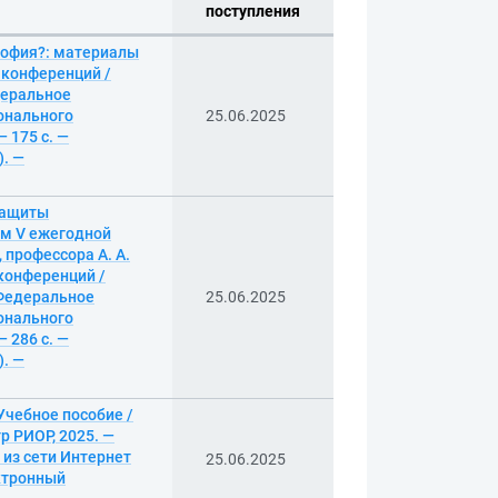
поступления
софия?: материалы
 конференций /
деральное
онального
25.06.2025
 175 с. —
). —
защиты
ам V ежегодной
профессора А. А.
 конференций /
 Федеральное
25.06.2025
онального
 286 с. —
). —
Учебное пособие /
р РИОР, 2025. —
 из сети Интернет
25.06.2025
ектронный