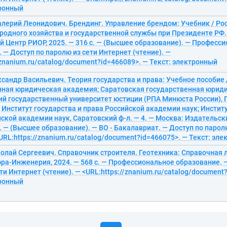
тронный
алерий Леонидович. Брендинг. Управление брендом: Учебник / Ро
одного хозяйства и государственной службы при Президенте РФ. 
 Центр РИОР, 2025. — 316 с. — (Высшее образование). — Професс
 — Доступ по паролю из сети Интернет (чтение). —
/znanium.ru/catalog/document?id=466089>. — Текст: электронный
сандр Васильевич. Теория государства и права: Учебное пособие 
нная юридическая академия; Саратовская государственная юрид
ий государственный университет юстиции (РПА Минюста России),
; Институт государства и права Российской академии наук; Инстит
ской академии наук, Саратовский ф-л. — 4. — Москва: Издательск
с. — (Высшее образование). — ВО - Бакалавриат. — Доступ по парол
<URL:https://znanium.ru/catalog/document?id=466075>. — Текст: эл
олай Сергеевич. Справочник строителя. Геотехника: Справочная 
ра-Инженерия, 2024. — 568 с. — Профессиональное образование. 
ти Интернет (чтение). — <URL:https://znanium.ru/catalog/document
тронный