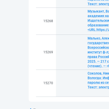
Текст: элек
Музыкант, В
академия нар
Издательский
15268
образование.
<URL:https:/
Малько, Алек
государстве
Всероссийск
15269
институт ф-л
права Россий
2025. — 217 
(чтение). — 
Соколов, Ник
Вологда: Инф
паролю из се
15270
Текст: элек