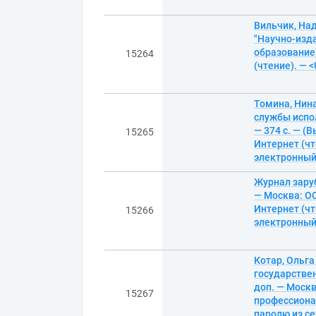
Вильчик, Над
"Научно-изда
образование)
15264
(чтение). — 
Томина, Нин
службы испол
— 374 с. — (
15265
Интернет (чт
электронны
Журнал заруб
— Москва: ОО
Интернет (чт
15266
электронны
Котар, Ольга
государствен
доп. — Москв
15267
профессиона
паролю из се