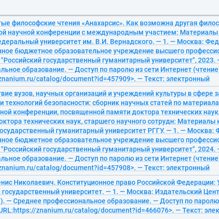
ые философские чтения «Анахарсис». Как возможна другая фило
ой научной конференции с международным участием: Материалы
деральный университет им. В.И. Вернадского. — 1. — Москва: Фе
нное бюджетное образовательное учреждение высшего професси
"Российский государственный гуманитарный университет", 2023. —
ьное образование. — Доступ по паролю из сети Интернет (чтение
/znanium.ru/catalog/document?id=457909>. — Текст: электронный
вие вузов, научных организаций и учреждений культуры в сфере 
и технологий безопасности: сборник научных статей по материал
ой конференции, посвященной памяти доктора технических наук, 
октора технических наук, старшего научного сотрудн: Материалы
государственный гуманитарный университет РГГУ. — 1. — Москва:
нное бюджетное образовательное учреждение высшего професси
"Российский государственный гуманитарный университет", 2024. —
ьное образование. — Доступ по паролю из сети Интернет (чтение
/znanium.ru/catalog/document?id=457908>. — Текст: электронный
енис Николаевич. Конституционное право Российской Федерации: 
государственный университет. — 1. — Москва: Издательский Цент
О). — Среднее профессиональное образование. — Доступ по паролю
<URL:https://znanium.ru/catalog/document?id=466076>. — Текст: эл