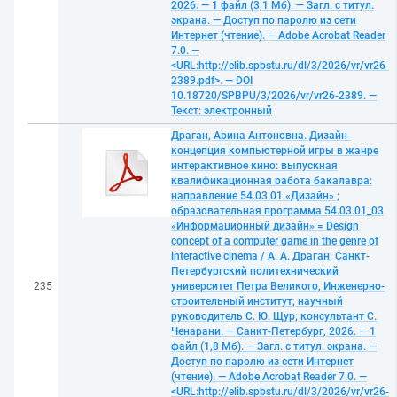
2026. — 1 файл (3,1 Мб). — Загл. с титул.
экрана. — Доступ по паролю из сети
Интернет (чтение). — Adobe Acrobat Reader
7.0. —
<URL:http://elib.spbstu.ru/dl/3/2026/vr/vr26-
2389.pdf>. — DOI
10.18720/SPBPU/3/2026/vr/vr26-2389. —
Текст: электронный
Драган, Арина Антоновна. Дизайн-
концепция компьютерной игры в жанре
интерактивное кино: выпускная
квалификационная работа бакалавра:
направление 54.03.01 «Дизайн» ;
образовательная программа 54.03.01_03
«Информационный дизайн» = Design
concept of a computer game in the genre of
interactive cinema / А. А. Драган; Санкт-
Петербургский политехнический
235
университет Петра Великого, Инженерно-
строительный институт; научный
руководитель С. Ю. Щур; консультант С.
Ченарани. — Санкт-Петербург, 2026. — 1
файл (1,8 Мб). — Загл. с титул. экрана. —
Доступ по паролю из сети Интернет
(чтение). — Adobe Acrobat Reader 7.0. —
<URL:http://elib.spbstu.ru/dl/3/2026/vr/vr26-