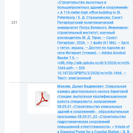
«Строительство высотных и
большепролетных зданий и сооружений»
= A 116-meter-high office building in St.
Petersburg / Е. Д. Страшникова; Санкт-
231
Петербургский политехнический
университет Петра Великого, Инженерно-
строительный институт; научный
руководитель М. Д. Терех. — Санкт-
Петербург, 2026. — 1 файл (61 Мб). — Загл.
с титул. экрана. — Доступ по паролю из
сети Интернет (чтение). — Adobe Acrobat
Reader 7.0. —
<URL:http://elib.spbstu.ru/dl/3/2026/vr/vr26-
1666.pdf>. — DOI
10.18720/SPBPU/3/2026/vr/vr26-1666. —
Текст: электронный
Макеев, Данил Вадимович. Спиральная
камера диагонального насоса береговой
станции: выпускная квалификационная
работа специалиста: направление
08.05.01 «Строительство уникальных
зданий и сооружений» ; образовательная
программа 08.05.01_02 «Строительство
гидротехнических сооружений
повышенной ответственности» = Volute of
a Diagonal Pump for a Coastal Station / Д. В.