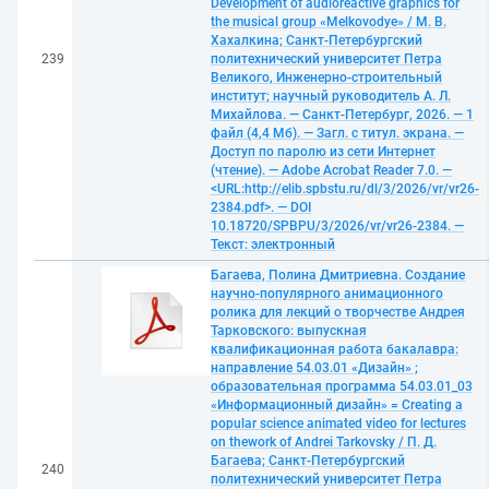
Development of audioreactive graphics for
the musical group «Melkovodye» / М. В.
Хахалкина; Санкт-Петербургский
239
политехнический университет Петра
Великого, Инженерно-строительный
институт; научный руководитель А. Л.
Михайлова. — Санкт-Петербург, 2026. — 1
файл (4,4 Мб). — Загл. с титул. экрана. —
Доступ по паролю из сети Интернет
(чтение). — Adobe Acrobat Reader 7.0. —
<URL:http://elib.spbstu.ru/dl/3/2026/vr/vr26-
2384.pdf>. — DOI
10.18720/SPBPU/3/2026/vr/vr26-2384. —
Текст: электронный
Багаева, Полина Дмитриевна. Создание
научно-популярного анимационного
ролика для лекций о творчестве Андрея
Тарковского: выпускная
квалификационная работа бакалавра:
направление 54.03.01 «Дизайн» ;
образовательная программа 54.03.01_03
«Информационный дизайн» = Creating a
popular science animated video for lectures
on thework of Andrei Tarkovsky / П. Д.
Багаева; Санкт-Петербургский
240
политехнический университет Петра