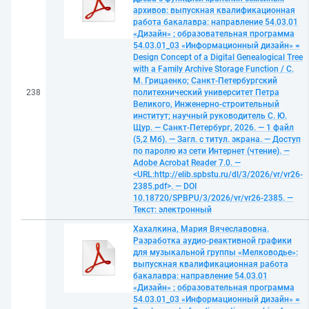
архивов: выпускная квалификационная
работа бакалавра: направление 54.03.01
«Дизайн» ; образовательная программа
54.03.01_03 «Информационный дизайн» =
Design Concept of a Digital Genealogical Tree
with a Family Archive Storage Function / С.
М. Грицаенко; Санкт-Петербургский
238
политехнический университет Петра
Великого, Инженерно-строительный
институт; научный руководитель С. Ю.
Щур. — Санкт-Петербург, 2026. — 1 файл
(5,2 Мб). — Загл. с титул. экрана. — Доступ
по паролю из сети Интернет (чтение). —
Adobe Acrobat Reader 7.0. —
<URL:http://elib.spbstu.ru/dl/3/2026/vr/vr26-
2385.pdf>. — DOI
10.18720/SPBPU/3/2026/vr/vr26-2385. —
Текст: электронный
Хахалкина, Мария Вячеславовна.
Разработка аудио-реактивной графики
для музыкальной группы «Мелководье»:
выпускная квалификационная работа
бакалавра: направление 54.03.01
«Дизайн» ; образовательная программа
54.03.01_03 «Информационный дизайн» =