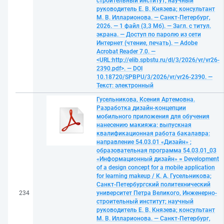
строительный институт; научный
руководитель Е. В. Князева; консультант
М. В. Илларионова. — Санкт-Петербург,
2026. — 1 файл (3,3 Мб). — Загл. с титул.
экрана. — Доступ по паролю из сети
Интернет (чтение, печать). — Adobe
Acrobat Reader 7.0. —
<URL:http://elib.spbstu.ru/dl/3/2026/vr/vr26-
2390.pdf>. — DOI
10.18720/SPBPU/3/2026/vr/vr26-2390. —
Текст: электронный
Гусельникова, Ксения Артемовна.
Разработка дизайн-концепции
мобильного приложения для обучения
нанесению макияжа: выпускная
квалификационная работа бакалавра:
направление 54.03.01 «Дизайн» ;
образовательная программа 54.03.01_03
«Информационный дизайн» = Development
of a design concept for a mobile application
for learning makeup / К. А. Гусельникова;
Санкт-Петербургский политехнический
234
университет Петра Великого, Инженерно-
строительный институт; научный
руководитель Е. В. Князева; консультант
М. В. Илларионова. — Санкт-Петербург,