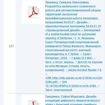
Лесихина, Снежана Николаевна.
Разработка мобильного гусеничного
робота для автоматизированной уборки
территорий: выпускная
квалификационная работа бакалавра:
направление 54.03.01 «Дизайн» ;
образовательная программа 54.03.01_01
«Промышленный дизайн» = Development
of a mobile tracked robot for automated
cleaning of territories / С. Н. Лесихина;
Санкт-Петербургский политехнический
237
университет Петра Великого, Инженерно-
строительный институт; научный
руководитель А. Г. Зубов. — Санкт-
Петербург, 2026. — 1 файл (2,0 Мб). —
Загл. с титул. экрана. — Доступ по паролю
из сети Интернет (чтение, печать,
копирование). — Adobe Acrobat Reader 7.0.
—
<URL:http://elib.spbstu.ru/dl/3/2026/vr/vr26-
2386.pdf>. — DOI
10.18720/SPBPU/3/2026/vr/vr26-2386. —
Текст: электронный
Грицаенко, Софья Марковна. Дизайн-
концепция цифрового генеалогического
древа с функцией хранения семейных