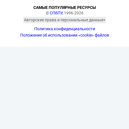
САМЫЕ ПОПУЛЯРНЫЕ РЕСУРСЫ
©
СПбПУ
, 1996-2026
Авторские права и персональные данные
Фотографии размещены с согласия
Политика конфиденциальности
изображённых лиц в соответствии
с требованиями законодательства
Положение об использовании «cookie» файлов
о персональных данных. Согласно
ст. 152.1 ГК РФ «Охрана изображения
гражданина», все фотоматериалы
являются объектами авторского
права. Их копирование и дальнейшее
использование без письменного
согласия правообладателя
запрещено.