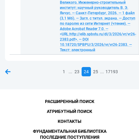
Великого, Инженерно-строительный
институт; научный руководитель В. Э.
Янчус. — Санкт-Петербург, 2026. — 1 файл
(3,1 Мб). — Загл. с титул. экрана. — Доступ
по паролю из сети Интернет (чтение). —
Adobe Acrobat Reader 7.0. —
<URL:http://elib.spbstu.ru/dl/3/2026/vr/vr26-
2383.pdf>. — DOI
10.18720/SPBPU/3/2026/vr/vr26-2383. —
Текст: электронный
...
...
1
23
24
25
17193
РАСШИРЕННЫЙ ПОИСК
АТРИБУТНЫЙ ПОИСК
КОНТАКТЫ
ФУНДАМЕНТАЛЬНАЯ БИБЛИОТЕКА
ПОСЛЕДНИЕ ПОСТУПЛЕНИЯ