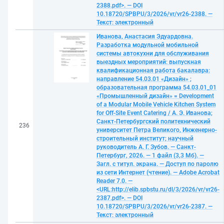
2388.pdf>. — DOI
10.18720/SPBPU/3/2026/vr/vr26-2388. —
Текст: электронный
Иванова, Анастасия Эдуардовна.
Разработка модульной мобильной
системы автокухни для обслуживания
выездных мероприятий: выпускная
квалификационная работа бакалавра:
направление 54.03.01 «Дизайн» ;
образовательная программа 54.03.01_01
«Промышленный дизайн» = Development
of a Modular Mobile Vehicle Kitchen System
for Off-Site Event Catering / А. Э. Иванова;
Санкт-Петербургский политехнический
236
университет Петра Великого, Инженерно-
строительный институт; научный
руководитель А. Г. Зубов. — Санкт-
Петербург, 2026. — 1 файл (3,3 Мб). —
Загл. с титул. экрана. — Доступ по паролю
из сети Интернет (чтение). — Adobe Acrobat
Reader 7.0. —
<URL:http://elib.spbstu.ru/dl/3/2026/vr/vr26-
2387.pdf>. — DOI
10.18720/SPBPU/3/2026/vr/vr26-2387. —
Текст: электронный