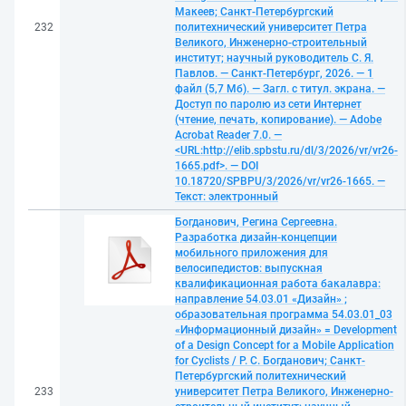
Макеев; Санкт-Петербургский
232
политехнический университет Петра
Великого, Инженерно-строительный
институт; научный руководитель С. Я.
Павлов. — Санкт-Петербург, 2026. — 1
файл (5,7 Мб). — Загл. с титул. экрана. —
Доступ по паролю из сети Интернет
(чтение, печать, копирование). — Adobe
Acrobat Reader 7.0. —
<URL:http://elib.spbstu.ru/dl/3/2026/vr/vr26-
1665.pdf>. — DOI
10.18720/SPBPU/3/2026/vr/vr26-1665. —
Текст: электронный
Богданович, Регина Сергеевна.
Разработка дизайн-концепции
мобильного приложения для
велосипедистов: выпускная
квалификационная работа бакалавра:
направление 54.03.01 «Дизайн» ;
образовательная программа 54.03.01_03
«Информационный дизайн» = Development
of a Design Concept for a Mobile Application
for Cyclists / Р. С. Богданович; Санкт-
Петербургский политехнический
233
университет Петра Великого, Инженерно-