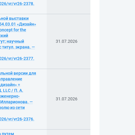
026/vr/vr26-2378.
ьной выставки
54.03.01 «Дизайн»
ncept for the
гский
ут; научный
31.07.2026
с титул. экрана. —
026/vr/vr26-2377.
ильной версии для
аправление
 дизайн» =
L LLC / П. А.
нженерно-
31.07.2026
. Илларионова. —
аролю из сети
026/vr/vr26-2376.
а путем