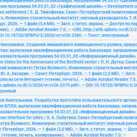
лификационная работа бакалавра: направление 54.03.01 «Дизайн»
ая программа 54.03.01_02 «Графический дизайн» = Development of a
ovo settlement / Е. Д. Тимофеева; Санкт-Петербургский политехнич
о, Инженерно-строительный институт; научный руководитель Т. И
г, 2026. — 1 файл (5,4 Мб). — Загл. с титул. экрана. — Доступ по п
ие). — Adobe Acrobat Reader 7.0. — <URL:http://elib.spbstu.ru/dl/3/
DOI 10.18720/SPBPU/3/2026/vr/vr26-2380. — Текст: электронный
 Николаевна. Создание имиджевого анимационного ролика, приур
нтра: выпускная квалификационная работа бакалавра: направлени
разовательная программа 54.03.01_03 «Информационный дизайн» = 
n Video for the Anniversary of the Berthold center / Л. Н. Дутка; Са
кий университет Петра Великого, Инженерно-строительный инстит
. А. Аксарин. — Санкт-Петербург, 2026. — 1 файл (2,5 Мб). — Загл. 
олю из сети Интернет (чтение, печать). — Adobe Acrobat Reader 7.0.
ib.spbstu.ru/dl/3/2026/vr/vr26-2379.pdf>. — DOI 10.18720/SPBPU/3/2
ктронный
еся Анатольевна. Разработка прототипа пользовательского эргон
ля БПЛА: выпускная квалификационная работа бакалавра: направ
разовательная программа 54.03.01_03 «Информационный дизайн» 
ser interface for UAVs / О. А. Лабутина; Санкт-Петербургский поли
етра Великого, Инженерно-строительный институт; научный руков
-Петербург, 2026. — 1 файл (2,0 Мб). — Загл. с титул. экрана. — До
 (чтение, печать, копирование). — Adobe Acrobat Reader 7.0. —