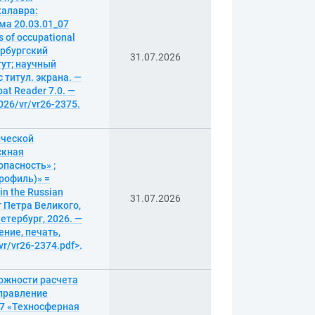
калавра:
ма 20.03.01_07
 of occupational
тербургский
31.07.2026
ут; научный
с титул. экрана. —
at Reader 7.0. —
026/vr/vr26-2375.
ической
скная
пасность» ;
рофиль)» =
 in the Russian
31.07.2026
т Петра Великого,
етербург, 2026. —
ение, печать,
vr/vr26-2374.pdf>.
ожности расчета
правление
07 «Техносферная