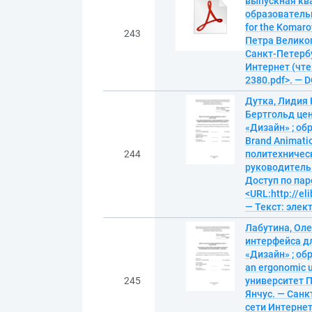
выпускная ква
образовательн
for the Komar
243
Петра Великог
Санкт-Петербур
Интернет (чтен
2380.pdf>. — 
Дутка, Лидия
Бертгольд це
«Дизайн» ; об
Brand Animatio
244
политехничес
руководитель Ю
Доступ по пар
<URL:http://el
— Текст: эле
Лабутина, Ол
интерфейса д
«Дизайн» ; об
an ergonomic u
245
университет П
Янчус. — Санкт
сети Интернет