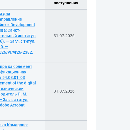
поступления
я для
направление
йн» = Development
рова; Санкт-
тельный институт;
31.07.2026
. — Загл. с титул.
.0. —
026/vr/vr26-2382.
вра как элемент
лификационная
 54.03.01_03
ment of the digital
итехнический
31.07.2026
одитель П. М.
 Загл. с титул.
Adobe Acrobat
лка Комарово: