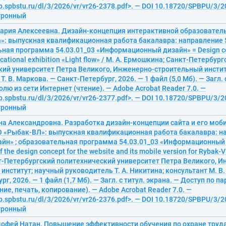
ib.spbstu.ru/dl/3/2026/vr/vr26-2378.pdf>. — DOI 10.18720/SPBPU/3/2
ктронный
ария Алексеевна. Дизайн-концепция интерактивной образовател
»: выпускная квалификационная работа бакалавра: направление 
ьная программа 54.03.01_03 «Информационный дизайн» = Design co
ucational exhibition «Light flow» / М. А. Ермошкина; Санкт-Петербур
кий университет Петра Великого, Инженерно-строительный инстит
. В. Маркова. — Санкт-Петербург, 2026. — 1 файл (5,0 Мб). — Загл. 
олю из сети Интернет (чтение). — Adobe Acrobat Reader 7.0. —
ib.spbstu.ru/dl/3/2026/vr/vr26-2377.pdf>. — DOI 10.18720/SPBPU/3/2
ктронный
а Александровна. Разработка дизайн-концепции сайта и его моб
 «Рыбак-ВЛ»: выпускная квалификационная работа бакалавра: н
айн» ; образовательная программа 54.03.01_03 «Информационный
 the design concept for the website and its mobile version for Rybak-V
т-Петербургский политехнический университет Петра Великого, И
институт; научный руководитель Т. А. Никитина; консультант М. В
г, 2026. — 1 файл (1,7 Мб). — Загл. с титул. экрана. — Доступ по п
ние, печать, копирование). — Adobe Acrobat Reader 7.0. —
ib.spbstu.ru/dl/3/2026/vr/vr26-2376.pdf>. — DOI 10.18720/SPBPU/3/2
ктронный
мофей Натан. Повышение эффективности обучения по охране труд