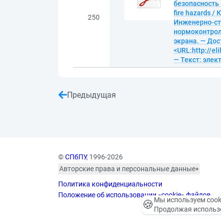
безопасность (
fire hazards 
250
Инженерно-стр
нормоконтролю 
экрана. — Дос
<URL:http://el
— Текст: эле
Предыдущая
©
СПбПУ
, 1996-2026
Авторские права и персональные данные
Фотографии размещены с согласия
Политика конфиденциальности
изображённых лиц в соответствии
с требованиями законодательства
Положение об использовании «cookie» файлов
Мы используем cook
🍪
о персональных данных. Согласно
Продолжая использо
ст. 152.1 ГК РФ «Охрана изображения