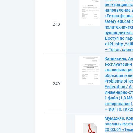
интеграции п
направление 2
«Техносферная 
safety educati
248
политехничес
руководитель А
Доступ по пар
<URL:http://el
— Текст: эле
Калинкина, А
эксплуатации
квалификацион
образователь
Problems of le
249
Federation / 
Инженерно-стр
1 файл (1,3 Мб
копирование). 
— DOI 10.1872
Мумджян, Кри
опасных факт
20.03.01 «Тех