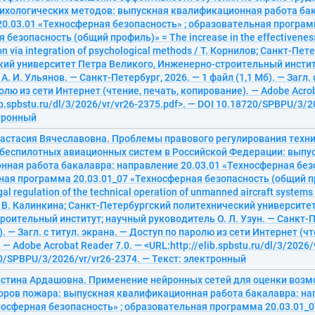
сихологических методов: выпускная квалификационная работа ба
0.03.01 «Техносферная безопасность» ; образовательная програм
безопасность (общий профиль)» = The increase in the effectiveness
on via integration of psychological methods / Т. Корнилов; Санкт-Пе
кий университет Петра Великого, Инженерно-строительный инстит
. И. Ульянов. — Санкт-Петербург, 2026. — 1 файл (1,1 Мб). — Загл. 
олю из сети Интернет (чтение, печать, копирование). — Adobe Acrob
ib.spbstu.ru/dl/3/2026/vr/vr26-2375.pdf>. — DOI 10.18720/SPBPU/3/2
ктронный
настасия Вячеславовна. Проблемы правового регулирования техн
 беспилотных авиационных систем в Российской Федерации: выпу
ная работа бакалавра: направление 20.03.01 «Техносферная безо
ная программа 20.03.01_07 «Техносферная безопасность (общий п
gal regulation of the technical operation of unmanned aircraft systems
А. В. Калинкина; Санкт-Петербургский политехнический университе
оительный институт; научный руководитель О. Л. Узун. — Санкт-П
). — Загл. с титул. экрана. — Доступ по паролю из сети Интернет (чт
— Adobe Acrobat Reader 7.0. — <URL:http://elib.spbstu.ru/dl/3/2026/
0/SPBPU/3/2026/vr/vr26-2374. — Текст: электронный
стина Ардашовна. Применение нейронных сетей для оценки возм
оров пожара: выпускная квалификационная работа бакалавра: на
носферная безопасность» ; образовательная программа 20.03.01_