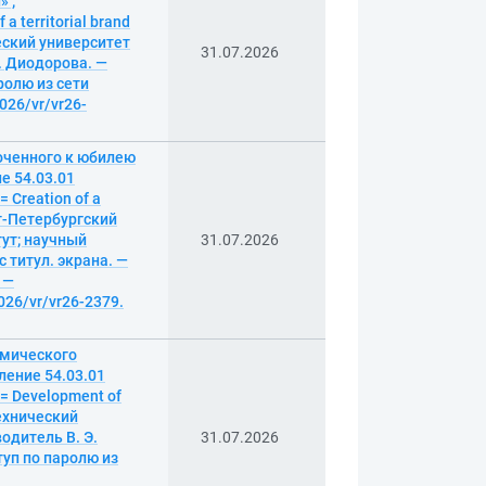
 ;
 territorial brand
еский университет
31.07.2026
. Диодорова. —
аролю из сети
2026/vr/vr26-
оченного к юбилею
е 54.03.01
Creation of a
нкт-Петербургский
ут; научный
31.07.2026
с титул. экрана. —
 —
026/vr/vr26-2379.
омического
ление 54.03.01
= Development of
технический
одитель В. Э.
31.07.2026
ступ по паролю из