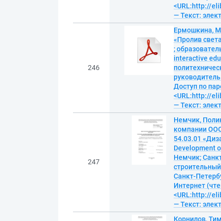
<URL:http://el
— Текст: эле
Ермошкина, М
«Пролив света
; образовател
interactive ed
246
политехничес
руководитель Т
Доступ по пар
<URL:http://el
— Текст: эле
Немчик, Полин
компании ООО
54.03.01 «Диз
Development of
Немчик; Санк
247
строительный 
Санкт-Петербур
Интернет (чте
<URL:http://el
— Текст: эле
Корнилов, Ти