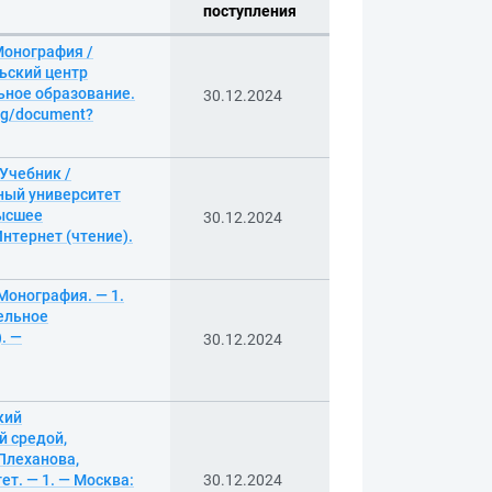
поступления
Монография /
ьский центр
ьное образование.
30.12.2024
log/document?
Учебник /
ный университет
Высшее
30.12.2024
нтернет (чтение).
Монография. — 1.
ельное
. —
30.12.2024
кий
й средой,
 Плеханова,
т. — 1. — Москва:
30.12.2024