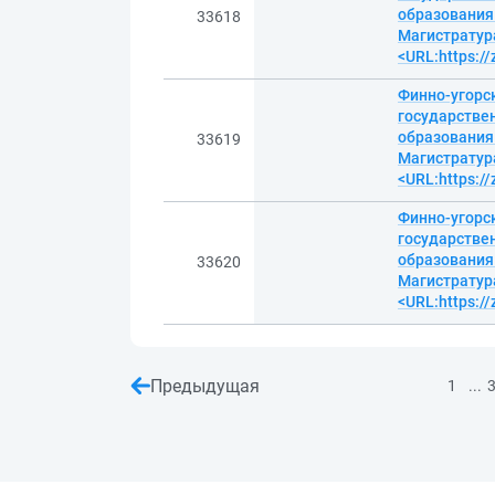
образования 
33618
Магистратура
<URL:https:/
Финно-угорск
государстве
образования 
33619
Магистратура
<URL:https:/
Финно-угорск
государстве
образования 
33620
Магистратура
<URL:https:/
Предыдущая
...
1