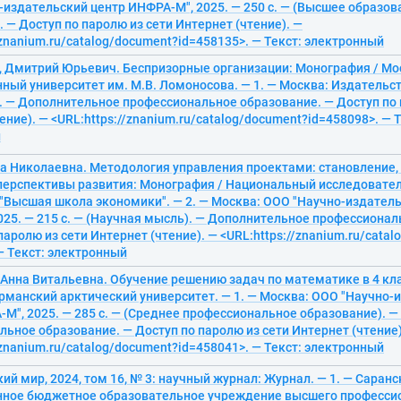
издательский центр ИНФРА-М", 2025. — 250 с. — (Высшее образова
 — Доступ по паролю из сети Интернет (чтение). —
/znanium.ru/catalog/document?id=458135>. — Текст: электронный
, Дмитрий Юрьевич. Беспризорные организации: Монография / Мо
ный университет им. М.В. Ломоносова. — 1. — Москва: Издательст
с. — Дополнительное профессиональное образование. — Доступ по 
ение). — <URL:https://znanium.ru/catalog/document?id=458098>. — Т
й
га Николаевна. Методология управления проектами: становление
 перспективы развития: Монография / Национальный исследовате
 "Высшая школа экономики". — 2. — Москва: ООО "Научно-издател
25. — 215 с. — (Научная мысль). — Дополнительное профессионал
паролю из сети Интернет (чтение). — <URL:https://znanium.ru/cata
— Текст: электронный
 Анна Витальевна. Обучение решению задач по математике в 4 кл
рманский арктический университет. — 1. — Москва: ООО "Научно-
М", 2025. — 285 с. — (Среднее профессиональное образование). 
ьное образование. — Доступ по паролю из сети Интернет (чтение)
/znanium.ru/catalog/document?id=458041>. — Текст: электронный
ий мир, 2024, том 16, № 3: научный журнал: Журнал. — 1. — Саран
нное бюджетное образовательное учреждение высшего професси