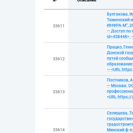
№
Описание
Булгакова, И
Тюменский и
ИНФРА-М", 20
33611
— Доступ по 
id=458448>. 
Працко, Генн
Донской гос
путей сообще
33612
образование)
— <URL:https
Постников, А
— Москва: О
профессионал
33613
<URL:https:/
Селищева, Т
государстве
градостроите
33614
Минский ф-л;