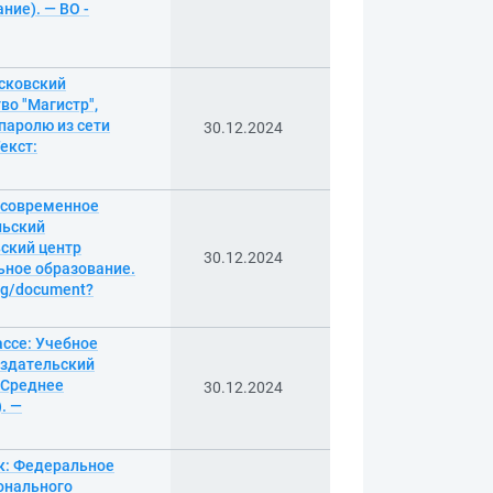
ние). — ВО -
сковский
во "Магистр",
паролю из сети
30.12.2024
екст:
, современное
льский
ьский центр
30.12.2024
ьное образование.
log/document?
ассе: Учебное
издательский
— Среднее
30.12.2024
. —
ск: Федеральное
онального