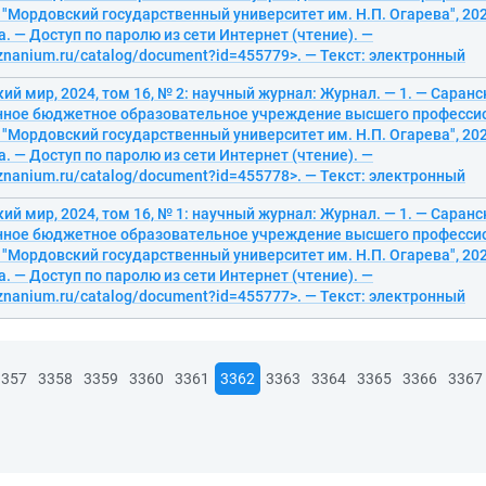
"Мордовский государственный университет им. Н.П. Огарева", 2024
. — Доступ по паролю из сети Интернет (чтение). —
/znanium.ru/catalog/document?id=455779>. — Текст: электронный
ий мир, 2024, том 16, № 2: научный журнал: Журнал. — 1. — Саран
нное бюджетное образовательное учреждение высшего професси
"Мордовский государственный университет им. Н.П. Огарева", 2024
. — Доступ по паролю из сети Интернет (чтение). —
/znanium.ru/catalog/document?id=455778>. — Текст: электронный
ий мир, 2024, том 16, № 1: научный журнал: Журнал. — 1. — Саран
нное бюджетное образовательное учреждение высшего професси
"Мордовский государственный университет им. Н.П. Огарева", 2024
. — Доступ по паролю из сети Интернет (чтение). —
/znanium.ru/catalog/document?id=455777>. — Текст: электронный
3357
3358
3359
3360
3361
3362
3363
3364
3365
3366
3367