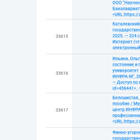
ООО "Научно-
Бакалавриат.
<URL:https:/
Каталевский
государствен
2025. — 324 
33615
Интернет (чт
электронны
Ильина, Оль
состояние и
университет
33616
ИНФРА-М", 20
— Доступ по 
id=456441>. 
Белошистая,
пособие / Му
центр ИНФРА-
33617
профессионал
<URL:https:/
Финно-угорск
государстве