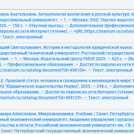
рина Анатольевна. Антропология воспитания в русской культуре: 
ндустриальный университет. — 1. — Москва: ООО "Научно-издател
25. — 158 с. — (Научная мысль). — Дополнительное профессионал
паролю из сети Интернет (чтение). — <URL:https://znanium.ru/cata
— Текст: электронный
адий Святославович. История и методология юридической науки: 
ударственный технический университет; Ростовский государствен
ния. — 1. — Москва: Издательский Центр РИОР, 2025. — 425 с. — (
. — Профессиональное образование. — Доступ по паролю из сети И
://znanium.ru/catalog/document?id=458106>. — Текст: электронный
.Е. Правовой статус человека и гражданина в меняющемся мире: 
ОО "Юридическое издательство Норма", 2025. — 248 с. — Дополнит
ьное образование. — Доступ по паролю из сети Интернет (чтение)
/znanium.ru/catalog/document?id=458129>. — Текст: электронный
амара Алексеевна. Микроэкономика: Учебник / Санкт-Петербургс
нный экономический университет; Академия управления городско
льства и печати; Российский экономический университет им. Г.В.
 Санкт-Петербургский государственный экономический университе