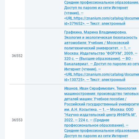
Среднее профессиональное образование.
Доступ по паролю из сети Интернет
(чтение). —
<URL:https://znanium.com/catalog/docume
id=379652>. — Текст: электронный
Графкина, Марина Владимировна.
Экология и экологическая безопасность
автомобиля: Учебник / Московский
политехнический университет. — 1. —
Москва: Издательство "ФОРУМ", 2009. —
36552
320 с. — (Высшее образование). — ВО -
Бакалавриат. — Доступ по паролю из сет
Интернет (чтение). —
<URL:https://znanium.com/catalog/docume
id=130725>. — Текст: электронный
Иванов, Иван Серафимович. Технология
машиностроения: производство типовых
деталей машин: Учебное пособие /
Российский государственный университе
им. А.Н. Косыгина. — 1. — Москва: ООО
"Научно-издательский центр ИНФРА-М",
36553
2022. — 224 с. — (Среднее
профессиональное образование). —
Среднее профессиональное образование.
Доступ по паролю из сети Интернет