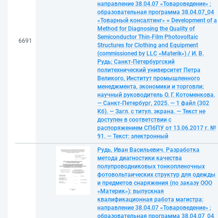
направление 38.04.07 «Товароведение» ;
образовательная программа 38.04.07_04
«Товарный консалтинг» = Development of a
Method for Diagnosing the Quality of
Semiconductor Thin-Film Photovoltaic
6691
Structures for Clothing and Equipment
(commissioned by LLC «Materik») / И. В.
Рудь; Санкт-Петербургский
политехнический университет Петра
Великого, Институт промышленного
менеджмента, экономики и торговли;
научный руководитель О. Г. Котоменкова.
— Санкт-Петербург, 2025. — 1 файл (302
Кб). — Загл. с титул. экрана. — Текст не
доступен в соответствии с
распоряжением СПбПУ от 13.06.2017 г. №
91. — Текст: электронный
Рудь, Иван Васильевич. Разработка
метода диагностики качества
полупроводниковых тонкопленочных
фотовольтаических структур для одежды
и предметов снаряжения (по заказу ООО
«Материк»): выпускная
квалификационная работа магистра:
направление 38.04.07 «Товароведение» ;
образовательная программа 38.04.07_04