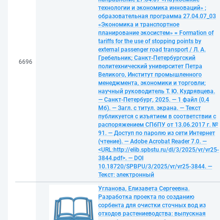
технологии и экономика инноваций» ;
образовательная программа 27.04.07_03
«Экономика и транспортное
планирование экосистем» = Formation of
tariffs for the use of stopping points by
external passenger road transport / Л. А.
Гребельник; Санкт-Петербургский
6696
политехнический университет Петра
Великого, Институт промышленного
менеджмента, экономики и торговли;
научный руководитель Т. Ю. Кудрявцева.
— Санкт-Петербург, 2025. — 1 файл (0,4
Мб). — Загл. с титул. экрана. — Текст
публикуется с изъятием в соответствии с
распоряжением СПбПУ от 13.06.2017 г. №
91. — Доступ по паролю из сети Интернет
(чтение). — Adobe Acrobat Reader 7.0. —
<URL:http://elib.spbstu.ru/dl/3/2025/vr/vr25-
3844.pdf>. — DOI
10.18720/SPBPU/3/2025/vr/vr25-3844. —
Текст: электронный
Угланова, Елизавета Сергеевна.
Разработка проекта по созданию
сорбента для очистки сточных вод из
отходов растениеводства: выпускная