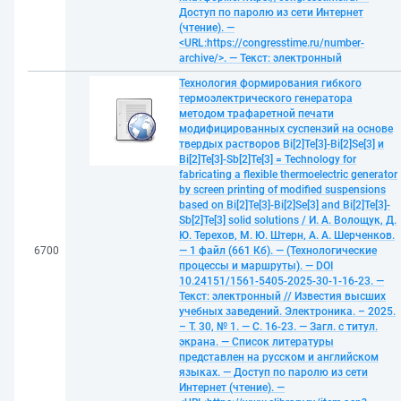
Доступ по паролю из сети Интернет
(чтение). —
<URL:https://congresstime.ru/number-
archive/>. — Текст: электронный
Технология формирования гибкого
термоэлектрического генератора
методом трафаретной печати
модифицированных суспензий на основе
твердых растворов Bi[2]Te[3]-Bi[2]Se[3] и
Bi[2]Te[3]-Sb[2]Te[3] = Technology for
fabricating a flexible thermoelectric generator
by screen printing of modified suspensions
based on Bi[2]Te[3]-Bi[2]Se[3] and Bi[2]Te[3]-
Sb[2]Te[3] solid solutions / И. А. Волощук, Д.
Ю. Терехов, М. Ю. Штерн, А. А. Шерченков.
6700
— 1 файл (661 Кб). — (Технологические
процессы и маршруты). — DOI
10.24151/1561-5405-2025-30-1-16-23. —
Текст: электронный // Известия высших
учебных заведений. Электроника. – 2025.
– Т. 30, № 1. — С. 16-23. — Загл. с титул.
экрана. — Список литературы
представлен на русском и английском
языках. — Доступ по паролю из сети
Интернет (чтение). —