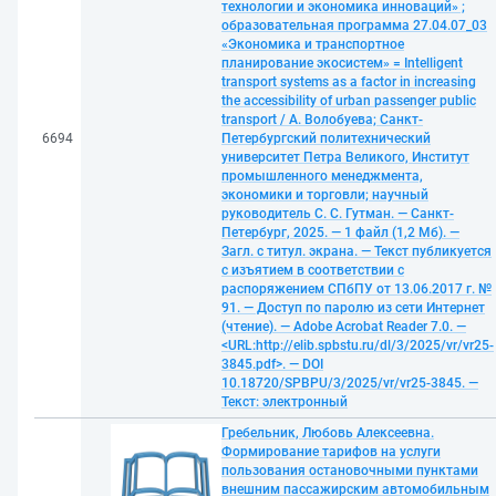
технологии и экономика инноваций» ;
образовательная программа 27.04.07_03
«Экономика и транспортное
планирование экосистем» = Intelligent
transport systems as a factor in increasing
the accessibility of urban passenger public
transport / А. Волобуева; Санкт-
6694
Петербургский политехнический
университет Петра Великого, Институт
промышленного менеджмента,
экономики и торговли; научный
руководитель С. С. Гутман. — Санкт-
Петербург, 2025. — 1 файл (1,2 Мб). —
Загл. с титул. экрана. — Текст публикуется
с изъятием в соответствии с
распоряжением СПбПУ от 13.06.2017 г. №
91. — Доступ по паролю из сети Интернет
(чтение). — Adobe Acrobat Reader 7.0. —
<URL:http://elib.spbstu.ru/dl/3/2025/vr/vr25-
3845.pdf>. — DOI
10.18720/SPBPU/3/2025/vr/vr25-3845. —
Текст: электронный
Гребельник, Любовь Алексеевна.
Формирование тарифов на услуги
пользования остановочными пунктами
внешним пассажирским автомобильным