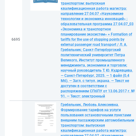
транспортом: выпускная
квалификационная работа магистра:
направление 27.04.07 «Наукоемкие
технологии и экономика инноваций» ;
образовательная программа 27.04.07_03
«Экономика и транспортное
планирование экосистем» = Formation of
6695
tariffs for the use of stopping points by
external passenger road transport / Л. А.
Гребельник; Санкт-Петербургский
политехнический университет Петра
Великого, Институт промышленного
менеджмента, экономики и торговли;
научный руководитель Т. Ю. Кудрявцева.
— Санкт-Петербург, 2025. — 1 файл (0,4
Мб). — Загл. с титул. экрана. — Текст не
доступен в соответствии с
распоряжением СПбПУ от 13.06.2017 г. №
91. — Текст: электронный
Гребельник, Любовь Алексеевна.
Формирование тарифов на услуги
пользования остановочными пунктами
внешним пассажирским автомобильным
транспортом: выпускная
квалификационная работа магистра:
направление 27.04.07 «Наукоемкие