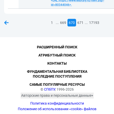
<URL:https://www.elibrary.ru/item.asp?
id=80344046>.
...
...
1
669
670
671
17193
РАСШИРЕННЫЙ ПОИСК
АТРИБУТНЫЙ ПОИСК
КОНТАКТЫ
ФУНДАМЕНТАЛЬНАЯ БИБЛИОТЕКА
ПОСЛЕДНИЕ ПОСТУПЛЕНИЯ
САМЫЕ ПОПУЛЯРНЫЕ РЕСУРСЫ
©
СПбПУ
, 1996-2026
Авторские права и персональные данные
Фотографии размещены с согласия
Политика конфиденциальности
изображённых лиц в соответствии
с требованиями законодательства
Положение об использовании «cookie» файлов
о персональных данных. Согласно