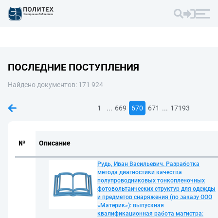
ПОСЛЕДНИЕ ПОСТУПЛЕНИЯ
Найдено документов: 171 924
...
...
1
669
670
671
17193
№
Описание
Рудь, Иван Васильевич. Разработка
метода диагностики качества
полупроводниковых тонкопленочных
фотовольтаических структур для одежды
и предметов снаряжения (по заказу ООО
«Материк»): выпускная
квалификационная работа магистра: