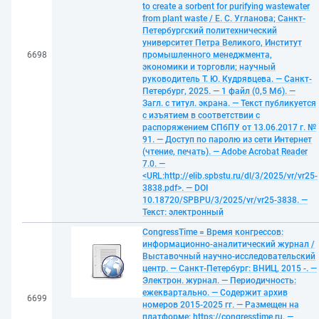
to create a sorbent for purifying wastewater
from plant waste / Е. С. Угланова; Санкт-
Петербургский политехнический
университет Петра Великого, Институт
6698
промышленного менеджмента,
экономики и торговли; научный
руководитель Т. Ю. Кудрявцева. — Санкт-
Петербург, 2025. — 1 файл (0,5 Мб). —
Загл. с титул. экрана. — Текст публикуется
с изъятием в соответствии с
распоряжением СПбПУ от 13.06.2017 г. №
91. — Доступ по паролю из сети Интернет
(чтение, печать). — Adobe Acrobat Reader
7.0. —
<URL:http://elib.spbstu.ru/dl/3/2025/vr/vr25-
3838.pdf>. — DOI
10.18720/SPBPU/3/2025/vr/vr25-3838. —
Текст: электронный
CongressTime = Время конгрессов:
информационно-аналитический журнал /
Выставочный научно-исследовательский
центр. — Санкт-Петербург: ВНИЦ, 2015 -. —
Электрон. журнал. — Периодичность:
ежеквартально. — Содержит архив
6699
номеров 2015-2025 гг. — Размещен на
платформе: https://congresstime.ru. —