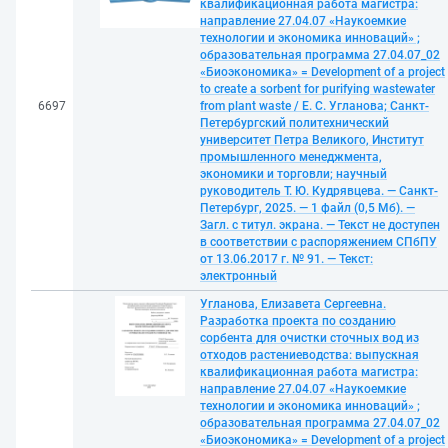
квалификационная работа магистра:
направление 27.04.07 «Наукоемкие
технологии и экономика инноваций» ;
образовательная программа 27.04.07_02
«Биоэкономика» = Development of a project
to create a sorbent for purifying wastewater
6697
from plant waste / Е. С. Угланова; Санкт-
Петербургский политехнический
университет Петра Великого, Институт
промышленного менеджмента,
экономики и торговли; научный
руководитель Т. Ю. Кудрявцева. — Санкт-
Петербург, 2025. — 1 файл (0,5 Мб). —
Загл. с титул. экрана. — Текст не доступен
в соответствии с распоряжением СПбПУ
от 13.06.2017 г. № 91. — Текст:
электронный
Угланова, Елизавета Сергеевна.
Разработка проекта по созданию
сорбента для очистки сточных вод из
отходов растениеводства: выпускная
квалификационная работа магистра:
направление 27.04.07 «Наукоемкие
технологии и экономика инноваций» ;
образовательная программа 27.04.07_02
«Биоэкономика» = Development of a project