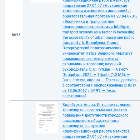
квалификационная работа магистра:
направление 27.04.07 «Наукоемкие
технологии и экономика инноваций» ;
образовательная программа 27.04.07_03
«Экономика и транспортное
планирование экосистем» = Intelligent
transport systems as a factor in increasing
6693
the accessibility of urban passenger public
transport / А. Волобуева; Санкт-
Петербургский политехнический
университет Петра Великого, Институт
промышленного менеджмента,
экономики и торговли; научный
руководитель С. С. Гутман. — Санкт-
Петербург, 2025. — 1 файл (1,2 Мб). —
Загл. с титул. экрана. — Текст не доступен
в соответствии с распоряжением СПбПУ
от 13.06.2017 г. № 91. — Текст:
электронный
Волобуева, Анара. Интеллектуальные
транспортные системы как фактор
повышения доступности городского
пассажирского общественного
транспорта: выпускная
квалификационная работа магистра:
направление 27.04.07 «Наукоемкие