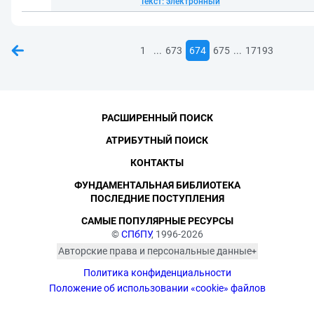
Текст: электронный
...
...
1
673
674
675
17193
РАСШИРЕННЫЙ ПОИСК
АТРИБУТНЫЙ ПОИСК
КОНТАКТЫ
ФУНДАМЕНТАЛЬНАЯ БИБЛИОТЕКА
ПОСЛЕДНИЕ ПОСТУПЛЕНИЯ
САМЫЕ ПОПУЛЯРНЫЕ РЕСУРСЫ
©
СПбПУ
, 1996-2026
Авторские права и персональные данные
Фотографии размещены с согласия
Политика конфиденциальности
изображённых лиц в соответствии
с требованиями законодательства
Положение об использовании «cookie» файлов
о персональных данных. Согласно