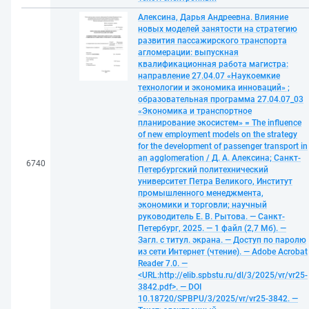
Алексина, Дарья Андреевна. Влияние
новых моделей занятости на стратегию
развития пассажирского транспорта
агломерации: выпускная
квалификационная работа магистра:
направление 27.04.07 «Наукоемкие
технологии и экономика инноваций» ;
образовательная программа 27.04.07_03
«Экономика и транспортное
планирование экосистем» = The influence
of new employment models on the strategy
for the development of passenger transport in
an agglomeration / Д. А. Алексина; Санкт-
6740
Петербургский политехнический
университет Петра Великого, Институт
промышленного менеджмента,
экономики и торговли; научный
руководитель Е. В. Рытова. — Санкт-
Петербург, 2025. — 1 файл (2,7 Мб). —
Загл. с титул. экрана. — Доступ по паролю
из сети Интернет (чтение). — Adobe Acrobat
Reader 7.0. —
<URL:http://elib.spbstu.ru/dl/3/2025/vr/vr25-
3842.pdf>. — DOI
10.18720/SPBPU/3/2025/vr/vr25-3842. —