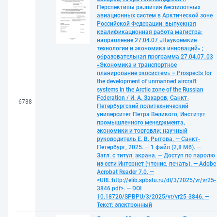
Перспективы развития беспилотных
авиационных систем в Арктической зоне
Российской Федерации: выпускная
квалификационная работа магистра:
направление 27.04.07 «Наукоемкие
технологии и экономика инноваций» ;
образовательная программа 27.04.07_03
«Экономика и транспортное
планирование экосистем» = Prospects for
the development of unmanned aircraft
systems in the Arctic zone of the Russian
Federation / И. А. Захаров; Санкт-
6738
Петербургский политехнический
университет Петра Великого, Институт
промышленного менеджмента,
экономики и торговли; научный
руководитель Е. В. Рытова. — Санкт-
Петербург, 2025. — 1 файл (2,8 Мб). —
Загл. с титул. экрана. — Доступ по паролю
из сети Интернет (чтение, печать). — Adobe
Acrobat Reader 7.0. —
<URL:http://elib.spbstu.ru/dl/3/2025/vr/vr25-
3846.pdf>. — DOI
10.18720/SPBPU/3/2025/vr/vr25-3846. —
Текст: электронный