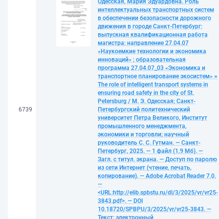
Одесская, Мария Эдуардовна. Роль
интеллектуальных транспортных систем
в обеспечении безопасности дорожного
движения в городе Санкт-Петербург:
выпускная квалификационная работа
магистра: направление 27.04.07
«Наукоемкие технологии и экономика
инноваций» ; образовательная
программа 27.04.07_03 «Экономика и
транспортное планирование экосистем» =
The role of intelligent transport systems in
ensuring road safety in the city of St.
Petersburg / М. Э. Одесская; Санкт-
6739
Петербургский политехнический
университет Петра Великого, Институт
промышленного менеджмента,
экономики и торговли; научный
руководитель С. С. Гутман. — Санкт-
Петербург, 2025. — 1 файл (1,9 Мб). —
Загл. с титул. экрана. — Доступ по паролю
из сети Интернет (чтение, печать,
копирование). — Adobe Acrobat Reader 7.0.
—
<URL:http://elib.spbstu.ru/dl/3/2025/vr/vr25-
3843.pdf>. — DOI
10.18720/SPBPU/3/2025/vr/vr25-3843. —
Текст: электронный