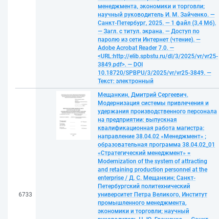
менеджмента, экономики и торговли;
научный руководитель И. М. Зайченко. —
Санкт-Петербург, 2025. — 1 файл (3,4 Мб).
— Загл. с титул. экрана. — Доступ по
паролю из сети Интернет (чтение). —
Adobe Acrobat Reader 7.0. —
<URL:http://elib.spbstu.ru/dl/3/2025/vr/vr25-
3849.pdf>. — DOI
10.18720/SPBPU/3/2025/vr/vr25-3849. —
Текст: электронный
Мещанкин, Дмитрий Сергеевич.
Модернизация системы привлечения и
удержания производственного персонала
на предприятии: выпускная
квалификационная работа магистра:
направление 38.04.02 «Менеджмент» ;
образовательная программа 38.04.02_01
«Стратегический менеджмент» =
Modernization of the system of attracting
and retaining production personnel at the
enterprise / Д. С. Мещанкин; Санкт-
Петербургский политехнический
6733
университет Петра Великого, Институт
промышленного менеджмента,
экономики и торговли; научный