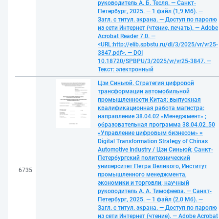
руководитель А. Б. Тесля. — Санкт-
Петербург, 2025. — 1 файл (1,9 Мб). —
Загл. с титул. экрана. — Доступ по паролю
из сети Интернет (чтение, печать). — Adobe
Acrobat Reader 7.0. —
<URL:http://elib.spbstu.ru/dl/3/2025/vr/vr25-
3847.pdf>. — DOI
10.18720/SPBPU/3/2025/vr/vr25-3847. —
Текст: электронный
Цзи Синьюй. Стратегия цифровой
трансформации автомобильной
промышленности Китая: выпускная
квалификационная работа магистра:
направление 38.04.02 «Менеджмент» ;
образовательная программа 38.04.02_50
«Управление цифровым бизнесом» =
Digital Transformation Strategy of Chinas
Automotive Industry / Цзи Синьюй; Санкт-
Петербургский политехнический
университет Петра Великого, Институт
6735
промышленного менеджмента,
экономики и торговли; научный
руководитель А. А. Тимофеева. — Санкт-
Петербург, 2025. — 1 файл (2,0 Мб). —
Загл. с титул. экрана. — Доступ по паролю
из сети Интернет (чтение). — Adobe Acrobat