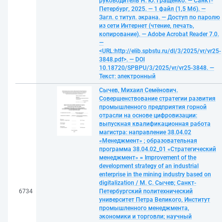
руководитель Н. Ю. Гращенко. — Санкт-
Петербург, 2025. — 1 файл (1,5 Мб). —
Загл. с титул. экрана. — Доступ по паролю
из сети Интернет (чтение, печать,
копирование). — Adobe Acrobat Reader 7.0.
—
<URL:http://elib.spbstu.ru/dl/3/2025/vr/vr25-
3848.pdf>. — DOI
10.18720/SPBPU/3/2025/vr/vr25-3848. —
Текст: электронный
Сычев, Михаил Семёнович.
Совершенствование стратегии развития
промышленного предприятия горной
отрасли на основе цифровизации:
выпускная квалификационная работа
магистра: направление 38.04.02
«Менеджмент» ; образовательная
программа 38.04.02_01 «Стратегический
менеджмент» = Improvement of the
development strategy of an industrial
enterprise in the mining industry based on
digitalization / М. С. Сычев; Санкт-
6734
Петербургский политехнический
университет Петра Великого, Институт
промышленного менеджмента,
экономики и торговли; научный