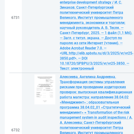
enterprise development strategy / И. С.
Зинаков; Санкт-Петербургский
политехнический университет Петра
6731
Великого, Институт промышленного
менеджмента, экономики и торговли;
научный руководитель А. Б. Тесля. —
Санкт-Петербург, 2025. — 1 файл (1,1 Мб).
— Загл. с титул. экрана. — Доступ по
паролю из сети Интернет (чтение). —
Adobe Acrobat Reader 7.0. —
<URL:http://elib.spbstu.ru/dl/3/2025/vr/vr25-
3850.pdf>. — DOI
10.18720/SPBPU/3/2025/vr/vr25-3850. —
Текст: электронный
Алексеева, Ангелина Андреевна.
Трансформация системы управления
рисками при проведении аудиторских
проверок: выпускная квалификационная
работа магистра: направление 38.04.02
«Менеджмент» ; образовательная
программа 38.04.02_01 «Стратегический
менеджмент» = Transformation of the risk
management system in audit inspections / А.
А. Алексеева; Санкт-Петербургский
политехнический университет Петра
6732
Великого, Институт промышленного