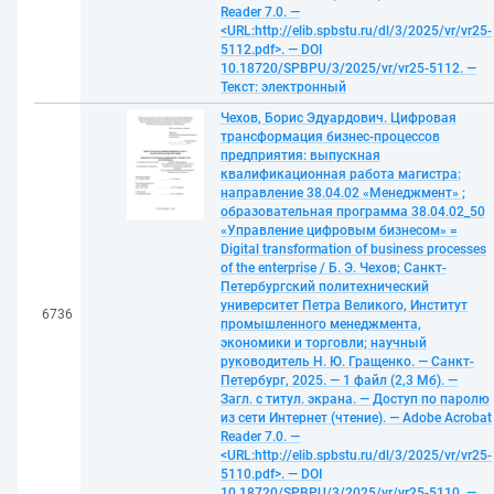
Reader 7.0. —
<URL:http://elib.spbstu.ru/dl/3/2025/vr/vr25-
5112.pdf>. — DOI
10.18720/SPBPU/3/2025/vr/vr25-5112. —
Текст: электронный
Чехов, Борис Эдуардович. Цифровая
трансформация бизнес-процессов
предприятия: выпускная
квалификационная работа магистра:
направление 38.04.02 «Менеджмент» ;
образовательная программа 38.04.02_50
«Управление цифровым бизнесом» =
Digital transformation of business processes
of the enterprise / Б. Э. Чехов; Санкт-
Петербургский политехнический
университет Петра Великого, Институт
6736
промышленного менеджмента,
экономики и торговли; научный
руководитель Н. Ю. Гращенко. — Санкт-
Петербург, 2025. — 1 файл (2,3 Мб). —
Загл. с титул. экрана. — Доступ по паролю
из сети Интернет (чтение). — Adobe Acrobat
Reader 7.0. —
<URL:http://elib.spbstu.ru/dl/3/2025/vr/vr25-
5110.pdf>. — DOI
10.18720/SPBPU/3/2025/vr/vr25-5110. —