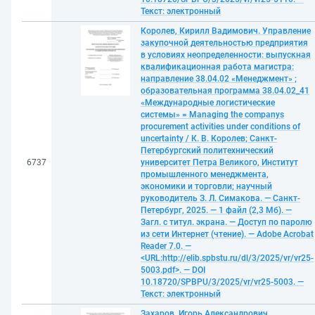
Текст: электронный
Королев, Кирилл Вадимович. Управление
закупочной деятельностью предприятия
в условиях неопределенности: выпускная
квалификационная работа магистра:
направление 38.04.02 «Менеджмент» ;
образовательная программа 38.04.02_41
«Международные логистические
системы» = Managing the companys
procurement activities under conditions of
uncertainty / К. В. Королев; Санкт-
Петербургский политехнический
6737
университет Петра Великого, Институт
промышленного менеджмента,
экономики и торговли; научный
руководитель З. Л. Симакова. — Санкт-
Петербург, 2025. — 1 файл (2,3 Мб). —
Загл. с титул. экрана. — Доступ по паролю
из сети Интернет (чтение). — Adobe Acrobat
Reader 7.0. —
<URL:http://elib.spbstu.ru/dl/3/2025/vr/vr25-
5003.pdf>. — DOI
10.18720/SPBPU/3/2025/vr/vr25-5003. —
Текст: электронный
Захаров, Игорь Александрович.