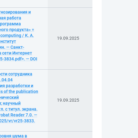
гнозирования и
ная работа
 программа
ного продукта» =
 computing / К. А.
19.09.2025
Институт
н. — Санкт-
из сети Интернет
25-3834.pdf>. — DOI
ости сотрудника
.04.04
ия разработки и
of the publication
хнический
19.09.2025
и; научный
. с титул. экрана.
obat Reader 7.0. —
025/vr/vr25-3833.
ровня шума в