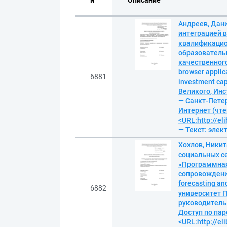
№
Описание
Андреев, Дан
интеграцией 
квалификацио
образователь
качественного 
browser applic
6881
investment ca
Великого, Инс
— Санкт-Петерб
Интернет (чте
<URL:http://el
— Текст: эле
Хохлов, Ники
социальных се
«Программная
сопровождения
forecasting an
6882
университет П
руководитель В
Доступ по пар
<URL:http://el