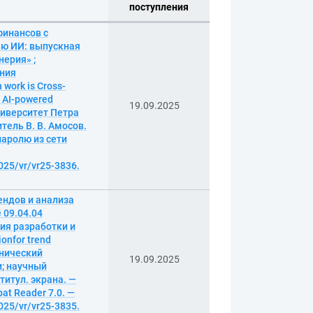
поступления
финансов с
ью ИИ: выпускная
ерия» ;
ения
work is Cross-
d AI-powered
19.09.2025
университет Петра
тель В. В. Амосов.
 паролю из сети
025/vr/vr25-3836.
ендов и анализа
 09.04.04
ия разработки и
onfor trend
хнический
19.09.2025
и; научный
 титул. экрана. —
at Reader 7.0. —
025/vr/vr25-3835.