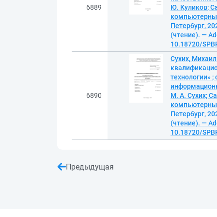
6889
Ю. Куликов; С
компьютерных 
Петербург, 202
(чтение). — Ad
10.18720/SPBP
Сухих, Михаи
квалификацио
технологии» ;
информационных
6890
М. А. Сухих; 
компьютерных 
Петербург, 202
(чтение). — Ad
10.18720/SPBP
Предыдущая