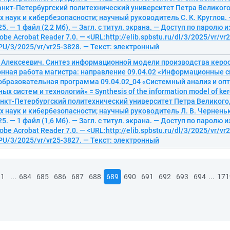
анкт-Петербургский политехнический университет Петра Великого
наук и кибербезопасности; научный руководитель С. К. Круглов. 
5. — 1 файл (2,2 Мб). — Загл. с титул. экрана. — Доступ по паролю 
obe Acrobat Reader 7.0. — <URL:http://elib.spbstu.ru/dl/3/2025/vr/vr
U/3/2025/vr/vr25-3828. — Текст: электронный
л Алексеевич. Синтез информационной модели производства керо
нная работа магистра: направление 09.04.02 «Информационные 
 образовательная программа 09.04.02_04 «Системный анализ и оп
 систем и технологий» = Synthesis of the information model of ker
Санкт-Петербургский политехнический университет Петра Великого
наук и кибербезопасности; научный руководитель Л. В. Черненьк
5. — 1 файл (1,6 Мб). — Загл. с титул. экрана. — Доступ по паролю 
obe Acrobat Reader 7.0. — <URL:http://elib.spbstu.ru/dl/3/2025/vr/vr
U/3/2025/vr/vr25-3827. — Текст: электронный
...
...
1
684
685
686
687
688
689
690
691
692
693
694
171