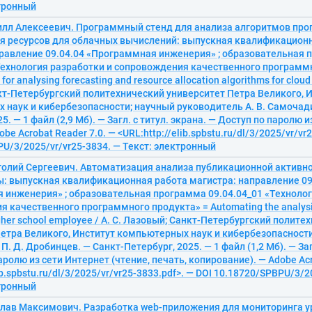
ктронный
илл Алексеевич. Программный стенд для анализа алгоритмов про
я ресурсов для облачных вычислений: выпускная квалификацион
правление 09.04.04 «Программная инженерия» ; образовательная
Технология разработки и сопровождения качественного программ
for analysing forecasting and resource allocation algorithms for cloud
т-Петербургский политехнический университет Петра Великого, 
наук и кибербезопасности; научный руководитель А. В. Самочади
5. — 1 файл (2,9 Мб). — Загл. с титул. экрана. — Доступ по паролю 
obe Acrobat Reader 7.0. — <URL:http://elib.spbstu.ru/dl/3/2025/vr/vr
U/3/2025/vr/vr25-3834. — Текст: электронный
толий Сергеевич. Автоматизация анализа публикационной активн
: выпускная квалификационная работа магистра: направление 09
 инженерия» ; образовательная программа 09.04.04_01 «Технолог
 качественного программного продукта» = Automating the analysis 
higher school employee / А. С. Лазовый; Санкт-Петербургский полите
етра Великого, Институт компьютерных наук и кибербезопасност
. Д. Дробинцев. — Санкт-Петербург, 2025. — 1 файл (1,2 Мб). — Загл
аролю из сети Интернет (чтение, печать, копирование). — Adobe Acr
ib.spbstu.ru/dl/3/2025/vr/vr25-3833.pdf>. — DOI 10.18720/SPBPU/3/2
ктронный
слав Максимович. Разработка web-приложения для мониторинга у