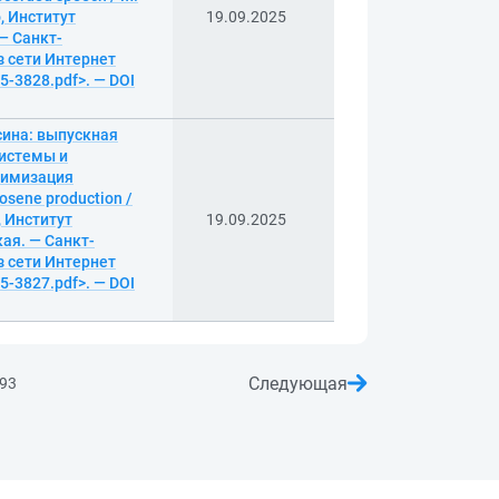
, Институт
19.09.2025
— Санкт-
из сети Интернет
25-3828.pdf>. — DOI
сина: выпускная
системы и
тимизация
osene production /
, Институт
19.09.2025
ая. — Санкт-
из сети Интернет
25-3827.pdf>. — DOI
Следующая
93