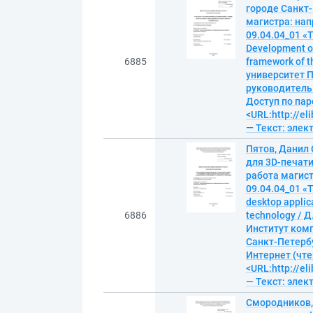
городе Санкт
магистра: на
09.04.04_01 «
Development of 
6885
framework of t
университет П
руководитель И
Доступ по пар
<URL:http://el
— Текст: эле
Пятов, Данил
для 3D-печати
работа магис
09.04.04_01 «
desktop applica
6886
technology / 
Институт комп
Санкт-Петербур
Интернет (чте
<URL:http://el
— Текст: эле
Смородников, 