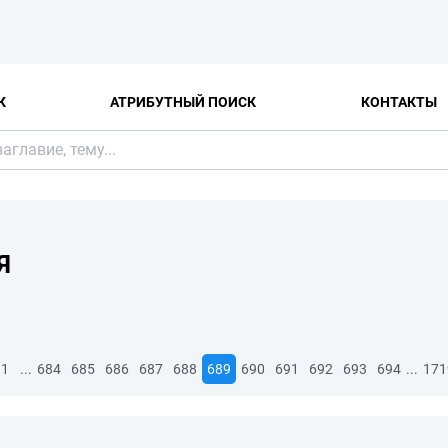
К
АТРИБУТНЫЙ ПОИСК
КОНТАКТЫ
Я
...
...
1
684
685
686
687
688
689
690
691
692
693
694
171