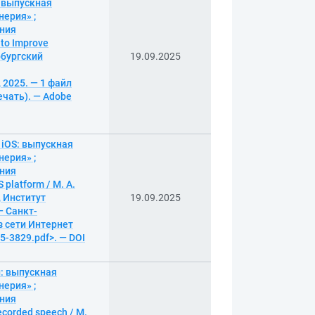
 выпускная
ерия» ;
ения
 to Improve
ербургский
19.09.2025
 2025. — 1 файл
печать). — Adobe
iOS: выпускная
ерия» ;
ения
platform / М. А.
 Институт
19.09.2025
— Санкт-
из сети Интернет
25-3829.pdf>. — DOI
: выпускная
ерия» ;
ения
ecorded speech / М.