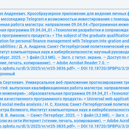
ил Андреевич. Кроссбраузерное приложение для ведения личных 
в мессенджер Telegram и возможностью инвестирования с помощ
нная работа магистра: направление 09.04.04 «Программная инжен
ная программа 09.04.04_01 «Технология разработки и сопровожд
программного продукта» = The subject of the graduate qualification 
ation for personal finance management with Telegram inte-gration an
pabilities / Д. А. Андреев; Санкт-Петербургский политехнический 
титут компьютерных наук и кибербезопасности; научный руководи
ург, 2025. — 1 файл (3,3 Мб). — Загл. с титул. экрана. — Доступ по
ние, печать, копирование). — Adobe Acrobat Reader 7.0. —
ib.spbstu.ru/dl/3/2025/vr/vr25-3836.pdf>. — DOI 10.18720/SPBPU/3/2
ктронный
та Сергеевич. Универсальное веб-приложение прогнозирования тр
тей: выпускная квалификационная работа магистра: направление
 инженерия» ; образовательная программа 09.04.04_01 «Технолог
 качественного программного продукта» = Universal web applicati
d social media analysis / Н. С. Хохлов; Санкт-Петербургский полите
етра Великого, Институт компьютерных наук и кибербезопасност
. В. Амосов. — Санкт-Петербург, 2025. — 1 файл (3,2 Мб). — Загл. с
олю из сети Интернет (чтение, печать, копирование). — Adobe Acrob
ib.spbstu.ru/dl/3/2025/vr/vr25-3835.pdf>. — DOI 10.18720/SPBPU/3/2