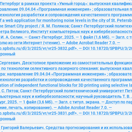
-Петербург в рамках проекта «Умный город»: выпускная квалифик
правление 09.04.04 «Программная инженерия» ; образовательная
Технология разработки и сопровождения качественного программ
a web application for monitoring noise levels in the city of St. Petersb
he Smart City project / Я. М. Поляков; Санкт-Петербургский полите
етра Великого, Институт компьютерных наук и кибербезопасност
. А. Селин. — Санкт-Петербург, 2025. — 1 файл (1,6 Мб). — Загл. с т
олю из сети Интернет (чтение). — Adobe Acrobat Reader 7.0. —
ib.spbstu.ru/dl/3/2025/vr/vr25-3832.pdf>. — DOI 10.18720/SPBPU/3/2
ктронный
 Сергеевич. Десктопное приложение из самостоятельных функцио
 по технологии селективного лазерного спекания: выпускная кв
тра: направление 09.04.04 «Программная инженерия» ; образоват
Технология разработки и сопровождения качественного программн
tion of independent functional blocks for 3D printing using selective l
Д. С. Пятов; Санкт-Петербургский политехнический университет Пе
ьютерных наук и кибербезопасности; научный руководитель Т. В.
г, 2025. — 1 файл (3,6 Мб). — Загл. с титул. экрана. — Доступ по п
ние, печать, копирование). — Adobe Acrobat Reader 7.0. —
ib.spbstu.ru/dl/3/2025/vr/vr25-3831.pdf>. — DOI 10.18720/SPBPU/3/2
ктронный
Григорий Валерьевич. Средства прогнозирования и их использов