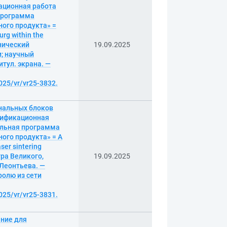
ационная работа
 программа
ного продукта» =
urg within the
хнический
19.09.2025
и; научный
итул. экрана. —
025/vr/vr25-3832.
нальных блоков
алификационная
ельная программа
ого продукта» = A
aser sintering
тра Великого,
19.09.2025
 Леонтьева. —
аролю из сети
025/vr/vr25-3831.
ание для