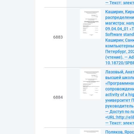
— Текст: эле
Каширин, Кир
распределени
магистра: на
09.04.04_01 «
Software stand 
6883
Каширин; Санк
компьютерных 
Петербург, 202
(чтение). — Ad
10.18720/SPBP
Лазовый, Ана
высшей школы
«Программная
сопровождения
activity of a 
6884
университет П
руководитель П
— Доступ по п
<URL:http://el
— Текст: эле
Поляков, Яро