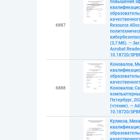
повышения эф
квалификацио
образователь
качественного
6887
Resource Alloc
политехничес
кибербезопасн
(3,7 Мб). — За
Acrobat Reader
10.18720/SPBP
Коновалов, М
квалификацио
образователь
качественного 
6888
Коновалов; Са
компьютерных 
Петербург, 202
(чтение). — Ad
10.18720/SPBP
Куликов, Мих
квалификацио
образователь
качественного 