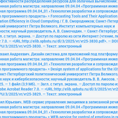
фективности распределения ресурсов для облачных вычислений:
нная работа магистра: направление 09.04.04 «Программная инжен
ная программа 09.04.04_01 «Технология разработки и сопровожд
 программного продукта» = Forecasting Tools and Their Application
ation Efficiency in Cloud Computing / Г. В. Смородников; Санкт-Пет
кий университет Петра Великого, Институт компьютерных наук и
ости; научный руководитель А. В. Самочадин. — Санкт-Петербург,
гл. с титул. экрана. — Доступ по паролю из сети Интернет (чтение, 
 7.0. — <URL:http://elib.spbstu.ru/dl/3/2025/vr/vr25-3830.pdf>. — DOI
U/3/2025/vr/vr25-3830. — Текст: электронный
ихаил Андреевич. Дизайн система для приложений под платформу 
нная работа магистра: направление 09.04.04 «Программная инжен
ная программа 09.04.04_01 «Технология разработки и сопровожд
программного продукта» = Design system of applications for the iOS 
нкт-Петербургский политехнический университет Петра Великого,
наук и кибербезопасности; научный руководитель В. В. Амосов. 
5. — 1 файл (3,9 Мб). — Загл. с титул. экрана. — Доступ по паролю 
obe Acrobat Reader 7.0. — <URL:http://elib.spbstu.ru/dl/3/2025/vr/vr
U/3/2025/vr/vr25-3829. — Текст: электронный
аил Юрьевич. WEB-сервис управления эмоциями в записанной речи
нная работа магистра: направление 09.04.04 «Программная инжен
ная программа 09.04.04_01 «Технология разработки и сопровожд
программного продукта» = WEB-service for control of emotions in r