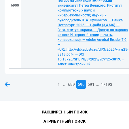
Петербургский политехнический
6900
университет Петра Великого, Институт
компьютерных наук и
кибербезопасности; научный
руководитель В. А. Сушников. — Санкт-
Петербург, 2025. — 1 файл (3,4 Мб). —
Загл. с титул. экрана. — Доступ по паролю
из сети Интернет (чтение, печать,
копирование). — Adobe Acrobat Reader 7.0.
—
<URL:http://elib.spbstu.ru/dl/3/2025/vr/vr25-
3819.pdf>. — DOI
10.18720/SPBPU/3/2025/vr/vr25-3819. —
Текст: электронный
...
...
1
689
690
691
17193
РАСШИРЕННЫЙ ПОИСК
АТРИБУТНЫЙ ПОИСК