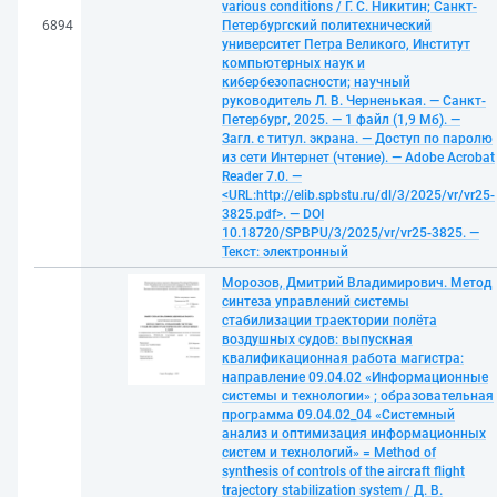
various conditions / Г. С. Никитин; Санкт-
6894
Петербургский политехнический
университет Петра Великого, Институт
компьютерных наук и
кибербезопасности; научный
руководитель Л. В. Черненькая. — Санкт-
Петербург, 2025. — 1 файл (1,9 Мб). —
Загл. с титул. экрана. — Доступ по паролю
из сети Интернет (чтение). — Adobe Acrobat
Reader 7.0. —
<URL:http://elib.spbstu.ru/dl/3/2025/vr/vr25-
3825.pdf>. — DOI
10.18720/SPBPU/3/2025/vr/vr25-3825. —
Текст: электронный
Морозов, Дмитрий Владимирович. Метод
синтеза управлений системы
стабилизации траектории полёта
воздушных судов: выпускная
квалификационная работа магистра:
направление 09.04.02 «Информационные
системы и технологии» ; образовательная
программа 09.04.02_04 «Системный
анализ и оптимизация информационных
систем и технологий» = Method of
synthesis of controls of the aircraft flight
trajectory stabilization system / Д. В.