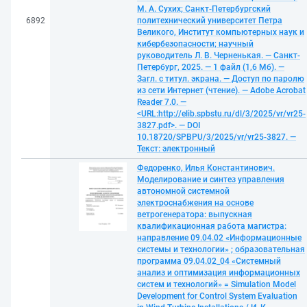
М. А. Сухих; Санкт-Петербургский
6892
политехнический университет Петра
Великого, Институт компьютерных наук и
кибербезопасности; научный
руководитель Л. В. Черненькая. — Санкт-
Петербург, 2025. — 1 файл (1,6 Мб). —
Загл. с титул. экрана. — Доступ по паролю
из сети Интернет (чтение). — Adobe Acrobat
Reader 7.0. —
<URL:http://elib.spbstu.ru/dl/3/2025/vr/vr25-
3827.pdf>. — DOI
10.18720/SPBPU/3/2025/vr/vr25-3827. —
Текст: электронный
Федоренко, Илья Константинович.
Моделирование и синтез управления
автономной системной
электроснабжения на основе
ветрогенератора: выпускная
квалификационная работа магистра:
направление 09.04.02 «Информационные
системы и технологии» ; образовательная
программа 09.04.02_04 «Системный
анализ и оптимизация информационных
систем и технологий» = Simulation Model
Development for Control System Evaluation