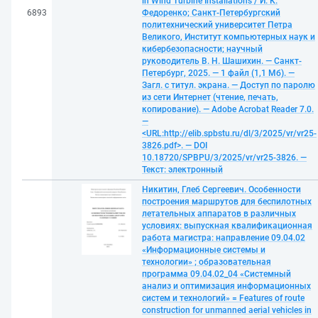
in Wind Turbine Installations / И. К.
6893
Федоренко; Санкт-Петербургский
политехнический университет Петра
Великого, Институт компьютерных наук и
кибербезопасности; научный
руководитель В. Н. Шашихин. — Санкт-
Петербург, 2025. — 1 файл (1,1 Мб). —
Загл. с титул. экрана. — Доступ по паролю
из сети Интернет (чтение, печать,
копирование). — Adobe Acrobat Reader 7.0.
—
<URL:http://elib.spbstu.ru/dl/3/2025/vr/vr25-
3826.pdf>. — DOI
10.18720/SPBPU/3/2025/vr/vr25-3826. —
Текст: электронный
Никитин, Глеб Сергеевич. Особенности
построения маршрутов для беспилотных
летательных аппаратов в различных
условиях: выпускная квалификационная
работа магистра: направление 09.04.02
«Информационные системы и
технологии» ; образовательная
программа 09.04.02_04 «Системный
анализ и оптимизация информационных
систем и технологий» = Features of route
construction for unmanned aerial vehicles in