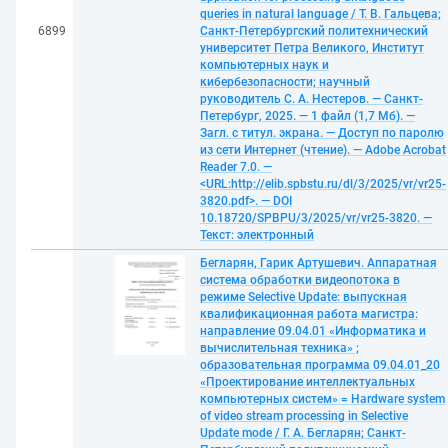
queries in natural language / Т. В. Гальцева;
6899
Санкт-Петербургский политехнический
университет Петра Великого, Институт
компьютерных наук и
кибербезопасности; научный
руководитель С. А. Нестеров. — Санкт-
Петербург, 2025. — 1 файл (1,7 Мб). —
Загл. с титул. экрана. — Доступ по паролю
из сети Интернет (чтение). — Adobe Acrobat
Reader 7.0. —
<URL:http://elib.spbstu.ru/dl/3/2025/vr/vr25-
3820.pdf>. — DOI
10.18720/SPBPU/3/2025/vr/vr25-3820. —
Текст: электронный
Бегларян, Гарик Артушевич. Аппаратная
система обработки видеопотока в
режиме Selective Update: выпускная
квалификационная работа магистра:
направление 09.04.01 «Информатика и
вычислительная техника» ;
образовательная программа 09.04.01_20
«Проектирование интеллектуальных
компьютерных систем» = Hardware system
of video stream processing in Selective
Update mode / Г. А. Бегларян; Санкт-