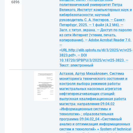
6896
политехнический университет Петра
Великого, Институт компьютерных наук и
кибербезопасности; научный
руководитель С. А. Нестеров. — Санкт-
Петербург, 2025. — 1 файл (4,2 Мб). —
Загл. с титул. экрана. — Доступ по паролю
из сети Интернет (чтение, печать,
копирование). — Adobe Acrobat Reader 7.0.
—
<URL:http://elib.spbstu.ru/dl/3/2025/vr/vr25-
3823.pdf>. — DOI
10.18720/SPBPU/3/2025/vr/vr25-3823. —
Текст: электронный
Астахов, Артур Михайлович. Система
мониторинга технического состояния и
контроля выбора режимов работы
магистральных насосных агрегатов
нефтеперекачивающих станций:
выпускная квалификационная работа
магистра: направление 09.04.02
«Информационные системы и
технологии» ; образовательная
программа 09.04.02_04 «Системный
анализ и оптимизация информационных
систем и технологий» = System of technical