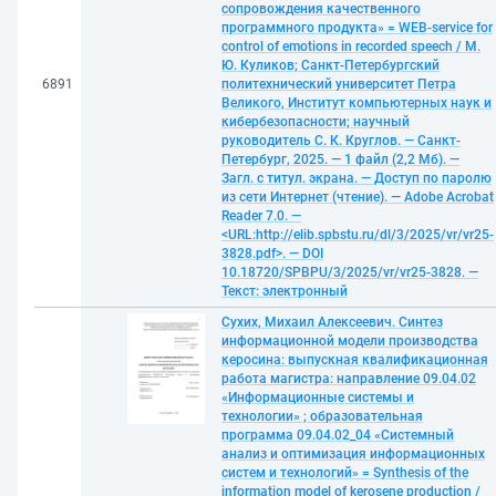
сопровождения качественного
программного продукта» = WEB-service for
control of emotions in recorded speech / М.
Ю. Куликов; Санкт-Петербургский
6891
политехнический университет Петра
Великого, Институт компьютерных наук и
кибербезопасности; научный
руководитель С. К. Круглов. — Санкт-
Петербург, 2025. — 1 файл (2,2 Мб). —
Загл. с титул. экрана. — Доступ по паролю
из сети Интернет (чтение). — Adobe Acrobat
Reader 7.0. —
<URL:http://elib.spbstu.ru/dl/3/2025/vr/vr25-
3828.pdf>. — DOI
10.18720/SPBPU/3/2025/vr/vr25-3828. —
Текст: электронный
Сухих, Михаил Алексеевич. Синтез
информационной модели производства
керосина: выпускная квалификационная
работа магистра: направление 09.04.02
«Информационные системы и
технологии» ; образовательная
программа 09.04.02_04 «Системный
анализ и оптимизация информационных
систем и технологий» = Synthesis of the
information model of kerosene production /