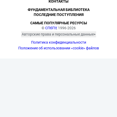
КОНТАКТЫ
ФУНДАМЕНТАЛЬНАЯ БИБЛИОТЕКА
ПОСЛЕДНИЕ ПОСТУПЛЕНИЯ
САМЫЕ ПОПУЛЯРНЫЕ РЕСУРСЫ
©
СПбПУ
, 1996-2026
Авторские права и персональные данные
Фотографии размещены с согласия
Политика конфиденциальности
изображённых лиц в соответствии
с требованиями законодательства
Положение об использовании «cookie» файлов
о персональных данных. Согласно
ст. 152.1 ГК РФ «Охрана изображения
гражданина», все фотоматериалы
являются объектами авторского
права. Их копирование и дальнейшее
использование без письменного
согласия правообладателя
запрещено.