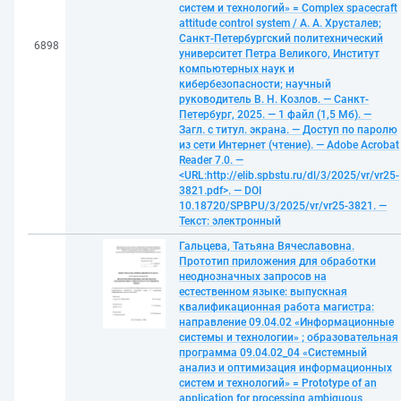
систем и технологий» = Complex spacecraft
attitude control system / А. А. Хрусталев;
Санкт-Петербургский политехнический
6898
университет Петра Великого, Институт
компьютерных наук и
кибербезопасности; научный
руководитель В. Н. Козлов. — Санкт-
Петербург, 2025. — 1 файл (1,5 Мб). —
Загл. с титул. экрана. — Доступ по паролю
из сети Интернет (чтение). — Adobe Acrobat
Reader 7.0. —
<URL:http://elib.spbstu.ru/dl/3/2025/vr/vr25-
3821.pdf>. — DOI
10.18720/SPBPU/3/2025/vr/vr25-3821. —
Текст: электронный
Гальцева, Татьяна Вячеславовна.
Прототип приложения для обработки
неоднозначных запросов на
естественном языке: выпускная
квалификационная работа магистра:
направление 09.04.02 «Информационные
системы и технологии» ; образовательная
программа 09.04.02_04 «Системный
анализ и оптимизация информационных
систем и технологий» = Prototype of an
application for processing ambiguous