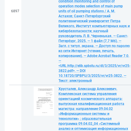
condition monitoring and control of
operation modes selection of main pump
6897
units of oil pumping stations / А. М.
Астахов; Санкт-Петербургский
политехнический университет Петра
Великого, Институт компьютерных наук и
кибербезопасности; научный
руководитель Л. В. Черненькая. — Санкт-
Петербург, 2025. — 1 файл (7,7 Мб). —
Загл. с титул. экрана. — Доступ по паролю
из сети Интернет (чтение, печать,
копирование). — Adobe Acrobat Reader 7.0.
—
<URL:http://elib.spbstu.ru/dl/3/2025/vr/vr25-
3822.pdf>. — DOI
10.18720/SPBPU/3/2025/vr/vr25-3822. —
Текст: электронный
Хрусталев, Александр Алексеевич.
Комплексная система управления
ориентацией космического аппарата:
выпускная квалификационная работа
магистра: направление 09.04.02
«Информационные системы и
технологии» ; образовательная
программа 09.04.02_04 «Системный
анализ и оптимизация информационных