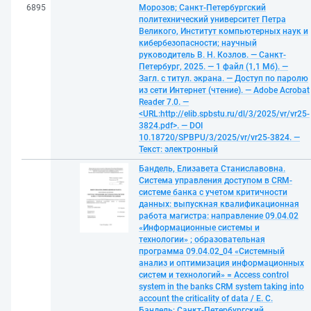
6895
Морозов; Санкт-Петербургский
политехнический университет Петра
Великого, Институт компьютерных наук и
кибербезопасности; научный
руководитель В. Н. Козлов. — Санкт-
Петербург, 2025. — 1 файл (1,1 Мб). —
Загл. с титул. экрана. — Доступ по паролю
из сети Интернет (чтение). — Adobe Acrobat
Reader 7.0. —
<URL:http://elib.spbstu.ru/dl/3/2025/vr/vr25-
3824.pdf>. — DOI
10.18720/SPBPU/3/2025/vr/vr25-3824. —
Текст: электронный
Бандель, Елизавета Станиславовна.
Система управления доступом в CRM-
системе банка с учетом критичности
данных: выпускная квалификационная
работа магистра: направление 09.04.02
«Информационные системы и
технологии» ; образовательная
программа 09.04.02_04 «Системный
анализ и оптимизация информационных
систем и технологий» = Access control
system in the banks CRM system taking into
account the criticality of data / Е. С.
Бандель; Санкт-Петербургский