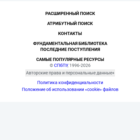
РАСШИРЕННЫЙ ПОИСК
АТРИБУТНЫЙ ПОИСК
КОНТАКТЫ
ФУНДАМЕНТАЛЬНАЯ БИБЛИОТЕКА
ПОСЛЕДНИЕ ПОСТУПЛЕНИЯ
САМЫЕ ПОПУЛЯРНЫЕ РЕСУРСЫ
©
СПбПУ
, 1996-2026
Авторские права и персональные данные
Фотографии размещены с согласия
Политика конфиденциальности
изображённых лиц в соответствии
с требованиями законодательства
Положение об использовании «cookie» файлов
о персональных данных. Согласно
ст. 152.1 ГК РФ «Охрана изображения
гражданина», все фотоматериалы
являются объектами авторского
права. Их копирование и дальнейшее
использование без письменного
согласия правообладателя
запрещено.