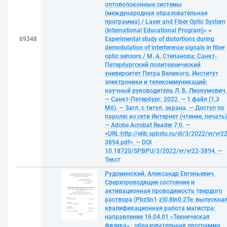
оптоволоконные системы
(международная образовательная
программа) / Laser and Fiber Optic System
(International Educational Program)» =
69348
Experimental study of distortions during
demodulation of interference signals in fiber
optic sensors / М. А. Степанова; Санкт-
Петербургский политехнический
университет Петра Великого, Институт
электроники и телекоммуникаций;
научный руководитель Л. Б. Лиокумович.
— Санкт-Петербург, 2022. — 1 файл (1,3
Мб). — Загл. с титул. экрана. — Доступ по
паролю из сети Интернет (чтение, печать)
— Adobe Acrobat Reader 7.0. —
<URL:http://elib.spbstu.ru/dl/3/2022/vr/vr22
3894.pdf>. — DOI
10.18720/SPBPU/3/2022/vr/vr22-3894. —
Текст
Рудоминский, Александр Евгеньевич.
Сверхпроводящее состояние и
активационная проводимость твердого
раствора (PbzSn1-z)0.8In0.2Te: выпускна
квалификационная работа магистра:
направление 16.04.01 «Техническая
физика» ; образовательная программа