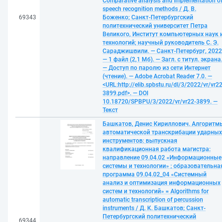
Comparative analysis and implementation o
speech recognition methods / Д. В.
69343
Боженко; Санкт-Петербургский
политехнический университет Петра
Великого, Институт компьютерных наук 
технологий; научный руководитель С. Э.
Сараджишвили. — Санкт-Петербург, 2022
— 1 файл (2,1 Мб). — Загл. с титул. экрана
— Доступ по паролю из сети Интернет
(чтение). — Adobe Acrobat Reader 7.0. —
<URL:http://elib.spbstu.ru/dl/3/2022/vr/vr22
3899.pdf>. — DOI
10.18720/SPBPU/3/2022/vr/vr22-3899. —
Текст
Башкатов, Денис Кириллович. Алгоритм
автоматической транскрибации ударных
инструментов: выпускная
квалификационная работа магистра:
направление 09.04.02 «Информационные
системы и технологии» ; образовательна
программа 09.04.02_04 «Системный
анализ и оптимизация информационных
систем и технологий» = Algorithms for
automatic transcription of percussion
instruments / Д. К. Башкатов; Санкт-
Петербургский политехнический
69344