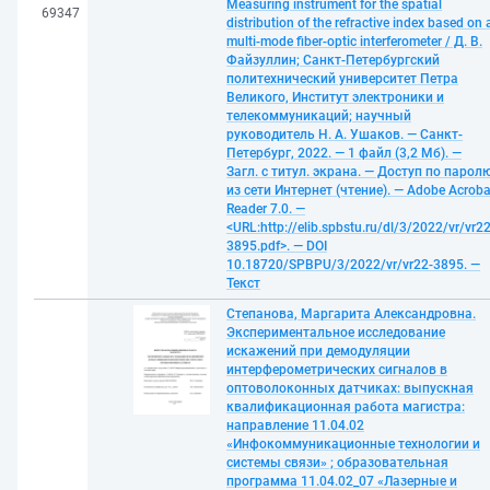
Measuring instrument for the spatial
69347
distribution of the refractive index based on 
multi-mode fiber-optic interferometer / Д. В.
Файзуллин; Санкт-Петербургский
политехнический университет Петра
Великого, Институт электроники и
телекоммуникаций; научный
руководитель Н. А. Ушаков. — Санкт-
Петербург, 2022. — 1 файл (3,2 Мб). —
Загл. с титул. экрана. — Доступ по парол
из сети Интернет (чтение). — Adobe Acroba
Reader 7.0. —
<URL:http://elib.spbstu.ru/dl/3/2022/vr/vr22
3895.pdf>. — DOI
10.18720/SPBPU/3/2022/vr/vr22-3895. —
Текст
Степанова, Маргарита Александровна.
Экспериментальное исследование
искажений при демодуляции
интерферометрических сигналов в
оптоволоконных датчиках: выпускная
квалификационная работа магистра:
направление 11.04.02
«Инфокоммуникационные технологии и
системы связи» ; образовательная
программа 11.04.02_07 «Лазерные и