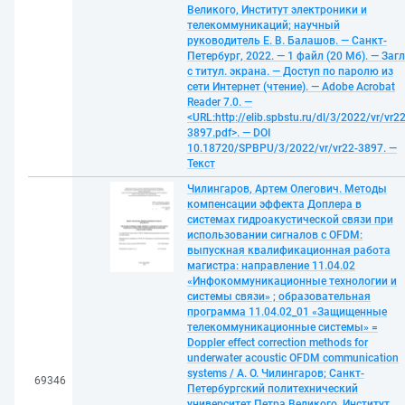
Великого, Институт электроники и
телекоммуникаций; научный
руководитель Е. В. Балашов. — Санкт-
Петербург, 2022. — 1 файл (20 Мб). — Загл
с титул. экрана. — Доступ по паролю из
сети Интернет (чтение). — Adobe Acrobat
Reader 7.0. —
<URL:http://elib.spbstu.ru/dl/3/2022/vr/vr22
3897.pdf>. — DOI
10.18720/SPBPU/3/2022/vr/vr22-3897. —
Текст
Чилингаров, Артем Олегович. Методы
компенсации эффекта Доплера в
системах гидроакустической связи при
использовании сигналов с OFDM:
выпускная квалификационная работа
магистра: направление 11.04.02
«Инфокоммуникационные технологии и
системы связи» ; образовательная
программа 11.04.02_01 «Защищенные
телекоммуникационные системы» =
Doppler effect correction methods for
underwater acoustic OFDM communication
systems / А. О. Чилингаров; Санкт-
69346
Петербургский политехнический
университет Петра Великого, Институт