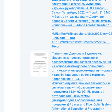
электроники и телекоммуникаций;
научный руководитель А. Л. Гельгор. —
Санкт-Петербург, 2022. — 1 файл (1,5 Мб)
— Загл. с титул. экрана. — Доступ по
паролю из сети Интернет (чтение, печать,
копирование). — Adobe Acrobat Reader 7.0
—
<URL:http://elib.spbstu.ru/dl/3/2022/vr/vr22
3896.pdf>. — DOI
10.18720/SPBPU/3/2022/vr/vr22-3896. —
Текст
Файзуллин, Денислам Вадимович.
Измеритель пространственного
распределения показателя преломления
на основе межмодового волоконно-
оптического интерферометра: выпускна
квалификационная работа магистра:
направление 11.04.02
«Инфокоммуникационные технологии и
системы связи» ; образовательная
программа 11.04.02_07 «Лазерные и
оптоволоконные системы
(международная образовательная
программа) / Laser and Fiber Optic System
(International Educational Program)» =