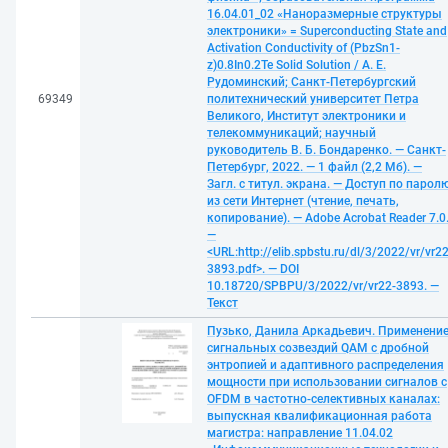
16.04.01_02 «Наноразмерные структуры
электроники» = Superconducting State and
Activation Conductivity of (PbzSn1-
z)0.8In0.2Te Solid Solution / А. Е.
Рудоминский; Санкт-Петербургский
69349
политехнический университет Петра
Великого, Институт электроники и
телекоммуникаций; научный
руководитель В. Б. Бондаренко. — Санкт-
Петербург, 2022. — 1 файл (2,2 Мб). —
Загл. с титул. экрана. — Доступ по парол
из сети Интернет (чтение, печать,
копирование). — Adobe Acrobat Reader 7.0
—
<URL:http://elib.spbstu.ru/dl/3/2022/vr/vr22
3893.pdf>. — DOI
10.18720/SPBPU/3/2022/vr/vr22-3893. —
Текст
Пузько, Данила Аркадьевич. Применени
сигнальных созвездий QAM с дробной
энтропией и адаптивного распределения
мощности при использовании сигналов с
OFDM в частотно-селективных каналах:
выпускная квалификационная работа
магистра: направление 11.04.02