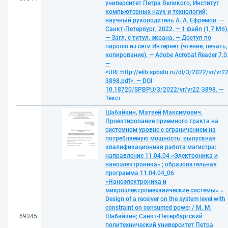
университет Петра Великого, Институт
компьютерных наук и технологий;
научный руководитель А. А. Ефремов. —
Санкт-Петербург, 2022. — 1 файл (1,7 Мб)
— Загл. с титул. экрана. — Доступ по
паролю из сети Интернет (чтение, печать,
копирование). — Adobe Acrobat Reader 7.0
—
<URL:http://elib.spbstu.ru/dl/3/2022/vr/vr22
3898.pdf>. — DOI
10.18720/SPBPU/3/2022/vr/vr22-3898. —
Текст
Шабайкин, Матвей Максимович.
Проектирование приемного тракта на
системном уровне с ограничением на
потребляемую мощность: выпускная
квалификационная работа магистра:
направление 11.04.04 «Электроника и
наноэлектроника» ; образовательная
программа 11.04.04_06
«Наноэлектроника и
микроэлектромеханические системы» =
Design of a receiver on the system level with
constraint on consumed power / М. М.
69345
Шабайкин; Санкт-Петербургский
политехнический университет Петра