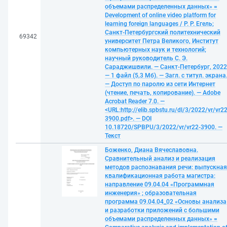
объемами распределенных данных» =
Development of online video platform for
learning foreign languages / Р. Р. Егель;
Санкт-Петербургский политехнический
69342
университет Петра Великого, Институт
компьютерных наук и технологий;
научный руководитель С. Э.
Сараджишвили. — Санкт-Петербург, 2022
— 1 файл (5,3 Мб). — Загл. с титул. экрана
— Доступ по паролю из сети Интернет
(чтение, печать, копирование). — Adobe
Acrobat Reader 7.0. —
<URL:http://elib.spbstu.ru/dl/3/2022/vr/vr22
3900.pdf>. — DOI
10.18720/SPBPU/3/2022/vr/vr22-3900. —
Текст
Боженко, Диана Вячеславовна.
Сравнительный анализ и реализация
методов распознавания речи: выпускная
квалификационная работа магистра:
направление 09.04.04 «Программная
инженерия» ; образовательная
программа 09.04.04_02 «Основы анализа
и разработки приложений с большими
объемами распределенных данных» =