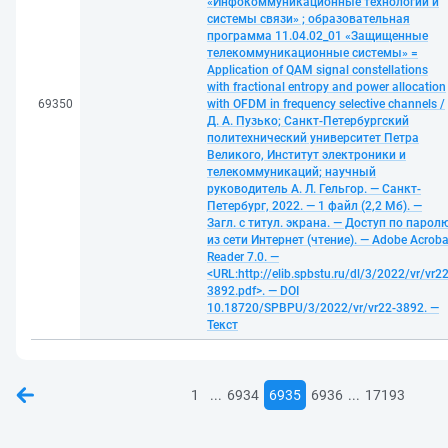
«Инфокоммуникационные технологии и
системы связи» ; образовательная
программа 11.04.02_01 «Защищенные
телекоммуникационные системы» =
Application of QAM signal constellations
with fractional entropy and power allocation
69350
with OFDM in frequency selective channels /
Д. А. Пузько; Санкт-Петербургский
политехнический университет Петра
Великого, Институт электроники и
телекоммуникаций; научный
руководитель А. Л. Гельгор. — Санкт-
Петербург, 2022. — 1 файл (2,2 Мб). —
Загл. с титул. экрана. — Доступ по парол
из сети Интернет (чтение). — Adobe Acroba
Reader 7.0. —
<URL:http://elib.spbstu.ru/dl/3/2022/vr/vr22
3892.pdf>. — DOI
10.18720/SPBPU/3/2022/vr/vr22-3892. —
Текст
...
...
1
6934
6935
6936
17193