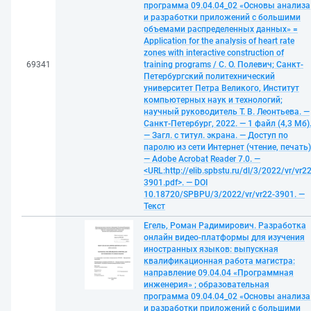
программа 09.04.04_02 «Основы анализа
и разработки приложений с большими
объемами распределенных данных» =
Application for the analysis of heart rate
zones with interactive construction of
69341
training programs / С. О. Полевич; Санкт-
Петербургский политехнический
университет Петра Великого, Институт
компьютерных наук и технологий;
научный руководитель Т. В. Леонтьева. —
Санкт-Петербург, 2022. — 1 файл (4,3 Мб)
— Загл. с титул. экрана. — Доступ по
паролю из сети Интернет (чтение, печать)
— Adobe Acrobat Reader 7.0. —
<URL:http://elib.spbstu.ru/dl/3/2022/vr/vr22
3901.pdf>. — DOI
10.18720/SPBPU/3/2022/vr/vr22-3901. —
Текст
Егель, Роман Радимирович. Разработка
онлайн видео-платформы для изучения
иностранных языков: выпускная
квалификационная работа магистра:
направление 09.04.04 «Программная
инженерия» ; образовательная
программа 09.04.04_02 «Основы анализа
и разработки приложений с большими