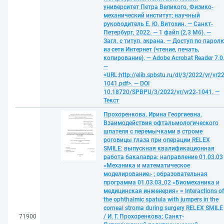
университет Петра Великого, Физико-
механический институт; научный
руководитель Е. Ю. Витохин. — Санкт-
Петербург, 2022. — 1 файл (2,3 Мб). —
Загл. с титул. экрана. — Доступ по парол
из сети Интернет (чтение, печать,
копирование). — Adobe Acrobat Reader 7.0
—
<URL:http://elib.spbstu.ru/dl/3/2022/vr/vr22
1041.pdf>. — DOI
10.18720/SPBPU/3/2022/vr/vr22-1041. —
Текст
Прохоренкова, Ирина Георгиевна.
Взаимодействия офтальмологического
шпателя с перемычками в строме
роговицы глаза при операции RELEX
SMILE: выпускная квалификационная
работа бакалавра: направление 01.03.03
«Механика и математическое
моделирование» ; образовательная
программа 01.03.03_02 «Биомеханика и
медицинская инженерия» = Interactions of
the ophthalmic spatula with jumpers in the
corneal stroma during surgery RELEX SMILE
71900
/ И. Г. Прохоренкова; Санкт-