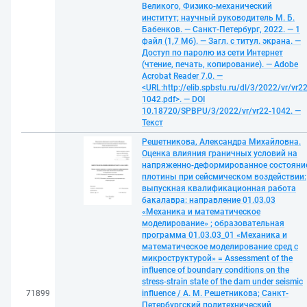
Великого, Физико-механический
институт; научный руководитель М. Б.
Бабенков. — Санкт-Петербург, 2022. — 1
файл (1,7 Мб). — Загл. с титул. экрана. —
Доступ по паролю из сети Интернет
(чтение, печать, копирование). — Adobe
Acrobat Reader 7.0. —
<URL:http://elib.spbstu.ru/dl/3/2022/vr/vr22
1042.pdf>. — DOI
10.18720/SPBPU/3/2022/vr/vr22-1042. —
Текст
Решетникова, Александра Михайловна.
Оценка влияния граничных условий на
напряженно-деформированное состояни
плотины при сейсмическом воздействии:
выпускная квалификационная работа
бакалавра: направление 01.03.03
«Механика и математическое
моделирование» ; образовательная
программа 01.03.03_01 «Механика и
математическое моделирование сред с
микроструктурой» = Assessment of the
influence of boundary conditions on the
stress-strain state of the dam under seismic
71899
influence / А. М. Решетникова; Санкт-
Петербургский политехнический