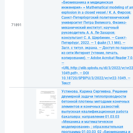
«Биомеханика и медицинская
инженерия» = Mathematical modeling of a
explosion in a closed vessel / К. А. Фирсов;
Санкт-Петербургский политехнический
университет Петра Великого, Физико-
71891
механический институт; научный
руководитель А. А. Ле-Захаров;
консультант С. А. Щербинин. — Санкт-
Петербург, 2022. — 1 файл (1,1 Мб). —
Загл. с титул. экрана. — Доступ по парол
из сети Интернет (чтение, печать,
копирование). — Adobe Acrobat Reader 7.0
—
<URL:http://elib.spbstu.ru/dl/3/2022/vr/vr22
1049.pdf>. — DOI
10.18720/SPBPU/3/2022/vr/vr22-1049. —
Текст
Устинова, Карина Сергеевна. Решение
двумерной задачи теплопроводности
бетонной плотины методами конечных
элементов и конечных разностей:
выпускная квалификационная работа
бакалавра: направление 01.03.03
«Механика и математическое
моделирование» ; образовательная
программа 01.03.03_02 «Биомеханика и