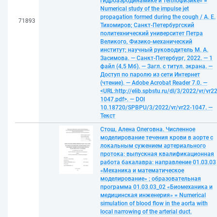
гидроаэродинамике и теплофизике» =
Numerical study of the impulse jet
propagation formed during the cough / А. Е.
71893
Тихомиров; Санкт-Петербургский
политехнический университет Петра
Великого, Физико-механический
институт; научный руководитель М. А.
Засимова. — Санкт-Петербург, 2022. — 1
файл (4,5 Мб). — Загл. с титул. экрана. —
Доступ по паролю из сети Интернет
(чтение). — Adobe Acrobat Reader 7.0. —
<URL:http://elib.spbstu.ru/dl/3/2022/vr/vr22
1047.pdf>. — DOI
10.18720/SPBPU/3/2022/vr/vr22-1047. —
Текст
Стош, Алена Олеговна. Численное
моделирование течения крови в аорте с
локальным сужением артериального
протока: выпускная квалификационная
работа бакалавра: направление 01.03.03
«Механика и математическое
моделирование» ; образовательная
программа 01.03.03_02 «Биомеханика и
медицинская инженерия» = Numerical
simulation of blood flow in the aorta with
local narrowing of the arterial duct.