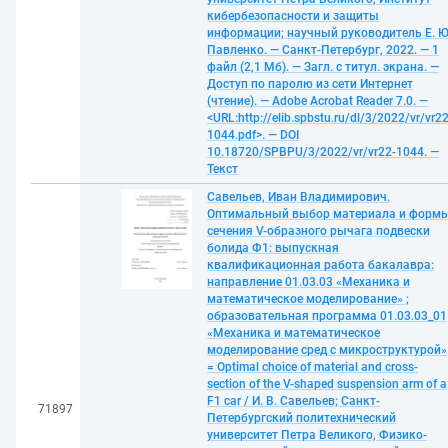
кибербезопасности и защиты
информации; научный руководитель Е. Ю
Павленко. — Санкт-Петербург, 2022. — 1
файл (2,1 Мб). — Загл. с титул. экрана. —
Доступ по паролю из сети Интернет
(чтение). — Adobe Acrobat Reader 7.0. —
<URL:http://elib.spbstu.ru/dl/3/2022/vr/vr22
1044.pdf>. — DOI
10.18720/SPBPU/3/2022/vr/vr22-1044. —
Текст
Савельев, Иван Владимирович.
Оптимальный выбор материала и форм
сечения V-образного рычага подвески
болида Ф1: выпускная
квалификационная работа бакалавра:
направление 01.03.03 «Механика и
математическое моделирование» ;
образовательная программа 01.03.03_01
«Механика и математическое
моделирование сред с микроструктурой»
= Optimal choice of material and cross-
section of the V-shaped suspension arm of a
F1 car / И. В. Савельев; Санкт-
71897
Петербургский политехнический
университет Петра Великого, Физико-