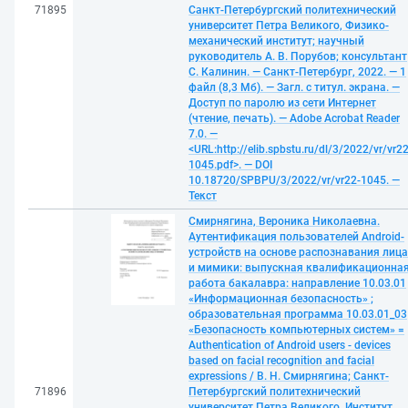
71895
Санкт-Петербургский политехнический
университет Петра Великого, Физико-
механический институт; научный
руководитель А. В. Порубов; консультант
С. Калинин. — Санкт-Петербург, 2022. — 1
файл (8,3 Мб). — Загл. с титул. экрана. —
Доступ по паролю из сети Интернет
(чтение, печать). — Adobe Acrobat Reader
7.0. —
<URL:http://elib.spbstu.ru/dl/3/2022/vr/vr22
1045.pdf>. — DOI
10.18720/SPBPU/3/2022/vr/vr22-1045. —
Текст
Смирнягина, Вероника Николаевна.
Аутентификация пользователей Android-
устройств на основе распознавания лица
и мимики: выпускная квалификационна
работа бакалавра: направление 10.03.01
«Информационная безопасность» ;
образовательная программа 10.03.01_03
«Безопасность компьютерных систем» =
Authentication of Android users - devices
based on facial recognition and facial
expressions / В. Н. Смирнягина; Санкт-
71896
Петербургский политехнический
университет Петра Великого, Институт