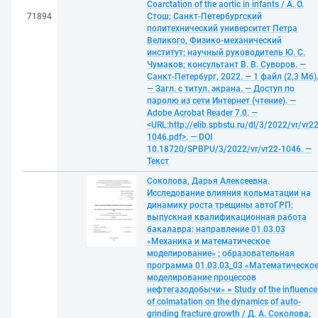
Coarctation of the aortic in infants / А. О.
71894
Стош; Санкт-Петербургский
политехнический университет Петра
Великого, Физико-механический
институт; научный руководитель Ю. С.
Чумаков; консультант В. В. Суворов. —
Санкт-Петербург, 2022. — 1 файл (2,3 Мб)
— Загл. с титул. экрана. — Доступ по
паролю из сети Интернет (чтение). —
Adobe Acrobat Reader 7.0. —
<URL:http://elib.spbstu.ru/dl/3/2022/vr/vr22
1046.pdf>. — DOI
10.18720/SPBPU/3/2022/vr/vr22-1046. —
Текст
Соколова, Дарья Алексеевна.
Исследование влияния кольматации на
динамику роста трещины автоГРП:
выпускная квалификационная работа
бакалавра: направление 01.03.03
«Механика и математическое
моделирование» ; образовательная
программа 01.03.03_03 «Математическо
моделирование процессов
нефтегазодобычи» = Study of the influence
of colmatation on the dynamics of auto-
grinding fracture growth / Д. А. Соколова;