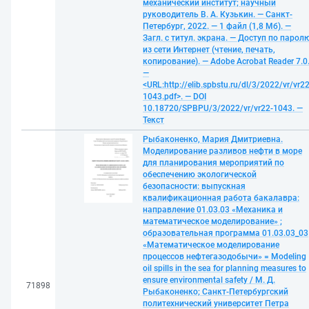
механический институт; научный
руководитель В. А. Кузькин. — Санкт-
Петербург, 2022. — 1 файл (1,8 Мб). —
Загл. с титул. экрана. — Доступ по парол
из сети Интернет (чтение, печать,
копирование). — Adobe Acrobat Reader 7.0
—
<URL:http://elib.spbstu.ru/dl/3/2022/vr/vr22
1043.pdf>. — DOI
10.18720/SPBPU/3/2022/vr/vr22-1043. —
Текст
Рыбаконенко, Мария Дмитриевна.
Моделирование разливов нефти в море
для планирования мероприятий по
обеспечению экологической
безопасности: выпускная
квалификационная работа бакалавра:
направление 01.03.03 «Механика и
математическое моделирование» ;
образовательная программа 01.03.03_03
«Математическое моделирование
процессов нефтегазодобычи» = Modeling
oil spills in the sea for planning measures to
ensure environmental safety / М. Д.
71898
Рыбаконенко; Санкт-Петербургский
политехнический университет Петра