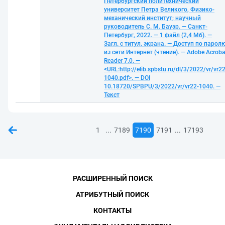
Петербургский политехнический
университет Петра Великого, Физико-
механический институт; научный
руководитель С. М. Бауэр. — Санкт-
Петербург, 2022. — 1 файл (2,4 Мб). —
Загл. с титул. экрана. — Доступ по парол
из сети Интернет (чтение). — Adobe Acroba
Reader 7.0. —
<URL:http://elib.spbstu.ru/dl/3/2022/vr/vr22
1040.pdf>. — DOI
10.18720/SPBPU/3/2022/vr/vr22-1040. —
Текст
...
...
1
7189
7190
7191
17193
РАСШИРЕННЫЙ ПОИСК
АТРИБУТНЫЙ ПОИСК
КОНТАКТЫ