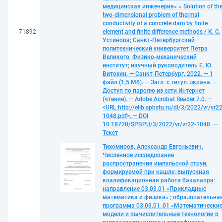
медицинская инженерия» = Solution of th
two-dimensional problem of thermal
conductivity of a concrete dam by finite
71892
element and finite difference methods / К. С.
Устинова; Санкт-Петербургский
политехнический университет Петра
Великого, Физико-механический
институт; научный руководитель Е. Ю.
Витохин. — Санкт-Петербург, 2022. — 1
файл (1,5 Мб). — Загл. с титул. экрана. —
Доступ по паролю из сети Интернет
(чтение). — Adobe Acrobat Reader 7.0. —
<URL:http://elib.spbstu.ru/dl/3/2022/vr/vr22
1048.pdf>. — DOI
10.18720/SPBPU/3/2022/vr/vr22-1048. —
Текст
Тихомиров, Александр Евгеньевич.
Численное исследование
распространения импульсной струи,
формируемой при кашле: выпускная
квалификационная работа бакалавра:
направление 03.03.01 «Прикладные
математика и физика» ; образовательна
программа 03.03.01_01 «Математически
модели и вычислительные технологии в