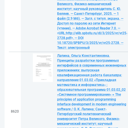
Великого, Физико-механический
институт; научный руководитель С. Ю.
Беляев. — Санкт-Петербург, 2025. — 1
файл (2,9 Мб). — Загл. с титул. экрана. —
Доступ по паролю из сети Интернет
(чтение). — Adobe Acrobat Reader 7.0. —
<URL:http://elib.spbstu.ru/dl/3/2025/vr/vr25-
2728.pdf>. — DOI
10.18720/SPBPU/3/2025/vr/vr25-2728. —
Текст: электронный
Лапина, Ольга Константиновна.
Принципы разработки программных
интерфейсов в современных инженерных
приложениях: выпускная
квалификационная работа бакалавра:
направление 01.03.02 «Прикладная
математика и информатика» ;
образовательная программа 01.03.02_02
«Системное программирование» = The
principles of application programming
interface development in modern engineering
software / О. К. Лапина; Санкт-
8620
Петербургский политехнический
университет Петра Великого, Физико-
механический институт; научный