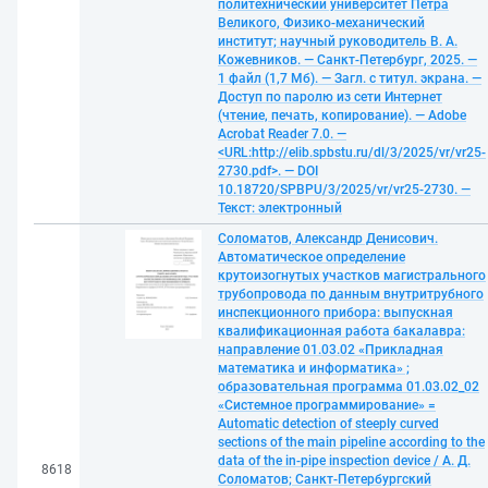
политехнический университет Петра
Великого, Физико-механический
институт; научный руководитель В. А.
Кожевников. — Санкт-Петербург, 2025. —
1 файл (1,7 Мб). — Загл. с титул. экрана. —
Доступ по паролю из сети Интернет
(чтение, печать, копирование). — Adobe
Acrobat Reader 7.0. —
<URL:http://elib.spbstu.ru/dl/3/2025/vr/vr25-
2730.pdf>. — DOI
10.18720/SPBPU/3/2025/vr/vr25-2730. —
Текст: электронный
Соломатов, Александр Денисович.
Автоматическое определение
крутоизогнутых участков магистрального
трубопровода по данным внутритрубного
инспекционного прибора: выпускная
квалификационная работа бакалавра:
направление 01.03.02 «Прикладная
математика и информатика» ;
образовательная программа 01.03.02_02
«Системное программирование» =
Automatic detection of steeply curved
sections of the main pipeline according to the
data of the in-pipe inspection device / А. Д.
8618
Соломатов; Санкт-Петербургский