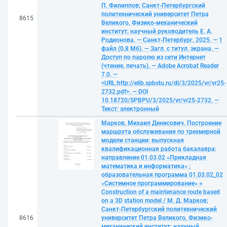
П. Филиппов; Санкт-Петербургский
политехнический университет Петра
8615
Великого, Физико-механический
институт; научный руководитель Е. А.
Родионова. — Санкт-Петербург, 2025. — 1
файл (0,8 Мб). — Загл. с титул. экрана. —
Доступ по паролю из сети Интернет
(чтение, печать). — Adobe Acrobat Reader
7.0. —
<URL:http://elib.spbstu.ru/dl/3/2025/vr/vr25-
2732.pdf>. — DOI
10.18720/SPBPU/3/2025/vr/vr25-2732. —
Текст: электронный
Марков, Михаил Денисович. Построение
маршрута обслуживания по трехмерной
модели станции: выпускная
квалификационная работа бакалавра:
направление 01.03.02 «Прикладная
математика и информатика» ;
образовательная программа 01.03.02_02
«Системное программирование» =
Construction of a maintenance route based
on a 3D station model / М. Д. Марков;
Санкт-Петербургский политехнический
8616
университет Петра Великого, Физико-
механический институт; научный