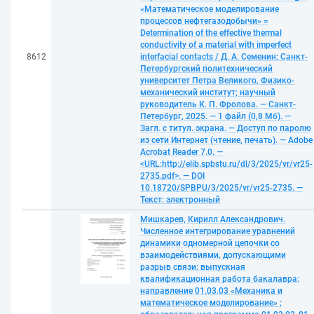
«Математическое моделирование
процессов нефтегазодобычи» =
Determination of the effective thermal
conductivity of a material with imperfect
8612
interfacial contacts / Д. А. Семенин; Санкт-
Петербургский политехнический
университет Петра Великого, Физико-
механический институт; научный
руководитель К. П. Фролова. — Санкт-
Петербург, 2025. — 1 файл (0,8 Мб). —
Загл. с титул. экрана. — Доступ по паролю
из сети Интернет (чтение, печать). — Adobe
Acrobat Reader 7.0. —
<URL:http://elib.spbstu.ru/dl/3/2025/vr/vr25-
2735.pdf>. — DOI
10.18720/SPBPU/3/2025/vr/vr25-2735. —
Текст: электронный
Мишкарев, Кирилл Александрович.
Численное интегрирование уравнений
динамики одномерной цепочки со
взаимодействиями, допускающими
разрыв связи: выпускная
квалификационная работа бакалавра:
направление 01.03.03 «Механика и
математическое моделирование» ;