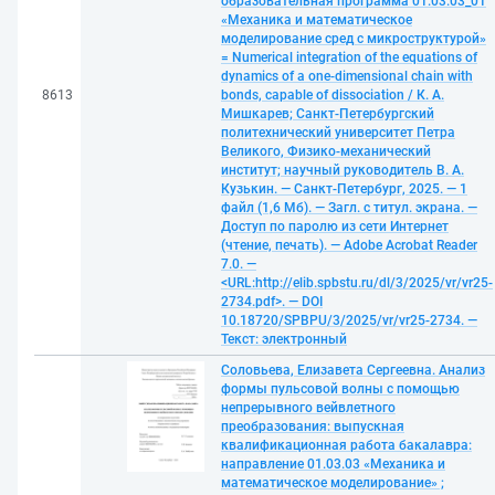
образовательная программа 01.03.03_01
«Механика и математическое
моделирование сред с микроструктурой»
= Numerical integration of the equations of
dynamics of a one-dimensional chain with
8613
bonds, capable of dissociation / К. А.
Мишкарев; Санкт-Петербургский
политехнический университет Петра
Великого, Физико-механический
институт; научный руководитель В. А.
Кузькин. — Санкт-Петербург, 2025. — 1
файл (1,6 Мб). — Загл. с титул. экрана. —
Доступ по паролю из сети Интернет
(чтение, печать). — Adobe Acrobat Reader
7.0. —
<URL:http://elib.spbstu.ru/dl/3/2025/vr/vr25-
2734.pdf>. — DOI
10.18720/SPBPU/3/2025/vr/vr25-2734. —
Текст: электронный
Соловьева, Елизавета Сергеевна. Анализ
формы пульсовой волны с помощью
непрерывного вейвлетного
преобразования: выпускная
квалификационная работа бакалавра:
направление 01.03.03 «Механика и
математическое моделирование» ;