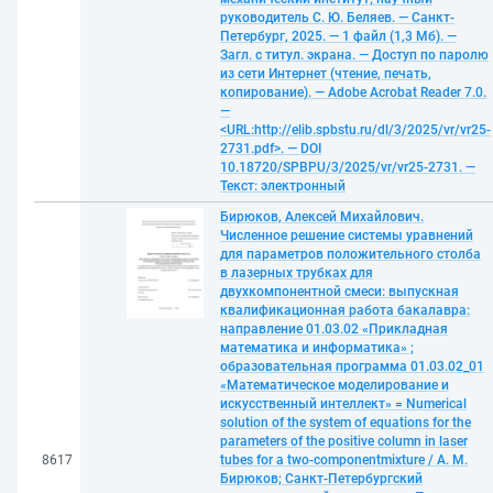
руководитель С. Ю. Беляев. — Санкт-
Петербург, 2025. — 1 файл (1,3 Мб). —
Загл. с титул. экрана. — Доступ по паролю
из сети Интернет (чтение, печать,
копирование). — Adobe Acrobat Reader 7.0.
—
<URL:http://elib.spbstu.ru/dl/3/2025/vr/vr25-
2731.pdf>. — DOI
10.18720/SPBPU/3/2025/vr/vr25-2731. —
Текст: электронный
Бирюков, Алексей Михайлович.
Численное решение системы уравнений
для параметров положительного столба
в лазерных трубках для
двухкомпонентной смеси: выпускная
квалификационная работа бакалавра:
направление 01.03.02 «Прикладная
математика и информатика» ;
образовательная программа 01.03.02_01
«Математическое моделирование и
искусственный интеллект» = Numerical
solution of the system of equations for the
parameters of the positive column in laser
8617
tubes for a two-componentmixture / А. М.
Бирюков; Санкт-Петербургский