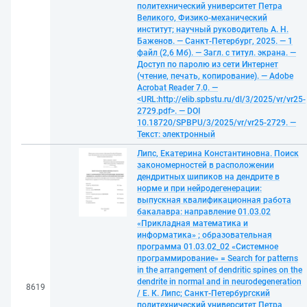
политехнический университет Петра
Великого, Физико-механический
институт; научный руководитель А. Н.
Баженов. — Санкт-Петербург, 2025. — 1
файл (2,6 Мб). — Загл. с титул. экрана. —
Доступ по паролю из сети Интернет
(чтение, печать, копирование). — Adobe
Acrobat Reader 7.0. —
<URL:http://elib.spbstu.ru/dl/3/2025/vr/vr25-
2729.pdf>. — DOI
10.18720/SPBPU/3/2025/vr/vr25-2729. —
Текст: электронный
Липс, Екатерина Константиновна. Поиск
закономерностей в расположении
дендритных шипиков на дендрите в
норме и при нейродегенерации:
выпускная квалификационная работа
бакалавра: направление 01.03.02
«Прикладная математика и
информатика» ; образовательная
программа 01.03.02_02 «Системное
программирование» = Search for patterns
in the arrangement of dendritic spines on the
dendrite in normal and in neurodegeneration
8619
/ Е. К. Липс; Санкт-Петербургский
политехнический университет Петра