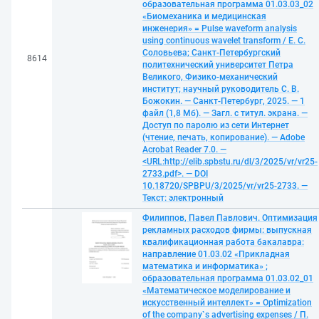
образовательная программа 01.03.03_02
«Биомеханика и медицинская
инженерия» = Pulse waveform analysis
using continuous wavelet transform / Е. С.
Соловьева; Санкт-Петербургский
8614
политехнический университет Петра
Великого, Физико-механический
институт; научный руководитель С. В.
Божокин. — Санкт-Петербург, 2025. — 1
файл (1,8 Мб). — Загл. с титул. экрана. —
Доступ по паролю из сети Интернет
(чтение, печать, копирование). — Adobe
Acrobat Reader 7.0. —
<URL:http://elib.spbstu.ru/dl/3/2025/vr/vr25-
2733.pdf>. — DOI
10.18720/SPBPU/3/2025/vr/vr25-2733. —
Текст: электронный
Филиппов, Павел Павлович. Оптимизация
рекламных расходов фирмы: выпускная
квалификационная работа бакалавра:
направление 01.03.02 «Прикладная
математика и информатика» ;
образовательная программа 01.03.02_01
«Математическое моделирование и
искусственный интеллект» = Optimization
of the company`s advertising expenses / П.