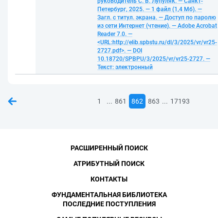
руководитель С. В. Лупуляк. — Санкт-
Петербург, 2025. — 1 файл (1,4 Мб). —
Загл. с титул. экрана. — Доступ по паролю
из сети Интернет (чтение). — Adobe Acrobat
Reader 7.0. —
<URL:http://elib.spbstu.ru/dl/3/2025/vr/vr25-
2727.pdf>. — DOI
10.18720/SPBPU/3/2025/vr/vr25-2727. —
Текст: электронный
...
...
1
861
862
863
17193
РАСШИРЕННЫЙ ПОИСК
АТРИБУТНЫЙ ПОИСК
КОНТАКТЫ
ФУНДАМЕНТАЛЬНАЯ БИБЛИОТЕКА
ПОСЛЕДНИЕ ПОСТУПЛЕНИЯ