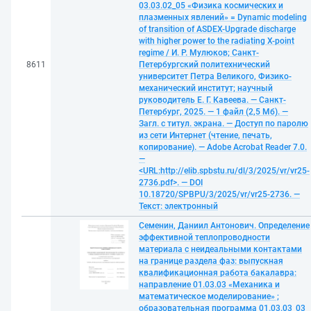
03.03.02_05 «Физика космических и
плазменных явлений» = Dynamic modeling
of transition of ASDEX-Upgrade discharge
with higher power to the radiating X-point
regime / И. Р. Мулюков; Санкт-
8611
Петербургский политехнический
университет Петра Великого, Физико-
механический институт; научный
руководитель Е. Г. Кавеева. — Санкт-
Петербург, 2025. — 1 файл (2,5 Мб). —
Загл. с титул. экрана. — Доступ по паролю
из сети Интернет (чтение, печать,
копирование). — Adobe Acrobat Reader 7.0.
—
<URL:http://elib.spbstu.ru/dl/3/2025/vr/vr25-
2736.pdf>. — DOI
10.18720/SPBPU/3/2025/vr/vr25-2736. —
Текст: электронный
Семенин, Даниил Антонович. Определение
эффективной теплопроводности
материала с неидеальными контактами
на границе раздела фаз: выпускная
квалификационная работа бакалавра:
направление 01.03.03 «Механика и
математическое моделирование» ;
образовательная программа 01.03.03_03