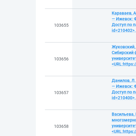
Караваев, 
— Ижевск: Ф
Доступ по п
103655
id=210402>.
Жуковский,
Сибирский 
университет
103656
<URL:https:
Данилов, Л
— Ижевск: Ф
Доступ по п
103657
id=210400>.
Васильева,
многомерно
университет
103658
<URL:https: