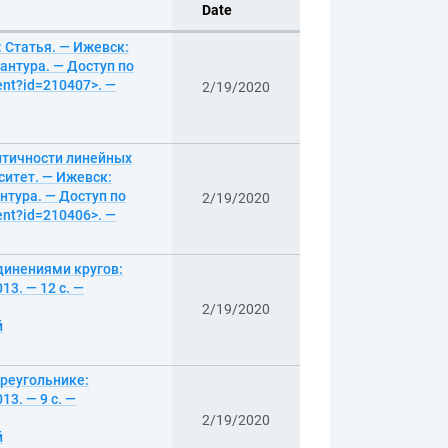
Date
 Статья. — Ижевск:
антура. — Доступ по
ent?id=210407>. —
2/19/2020
итичности линейных
ситет. — Ижевск:
нтура. — Доступ по
2/19/2020
ent?id=210406>. —
динениями кругов:
3. — 12 с. —
2/19/2020
й
реугольнике:
3. — 9 с. —
2/19/2020
й