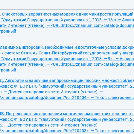
А. О некоторых вероятностных моделях динамики роста популяций:
Удмуртский Государственный университет", 2013. — 16 с. — Аспир
ети Интернет (чтение). — <URL:https://znanium.com/catalog/docum
ктронный
Владимир Викторович. Необходимые и достаточные условия докр
х систем: Статья / Санкт-Петербургский государственный универ
Удмуртский Государственный университет", 2013. — 9 с. — Аспира
ети Интернет (чтение). — <URL:https://znanium.com/catalog/docum
ктронный
.Д. Алгоритмы наилучшей аппроксимации плоских множеств объе
жевск: ФГБОУ ВПО "Удмуртский Государственный университет", 201
. — Доступ по паролю из сети Интернет (чтение). —
//znanium.com/catalog/document?id=210404>. — Текст: электронны
НВ. Погрешность интерполяции многочленами шестой степени на т
жевск: ФГБОУ ВПО "Удмуртский Государственный университет", 201
. — Доступ по паролю из сети Интернет (чтение). —
//znanium.com/catalog/document?id=210403>. — Текст: электронны