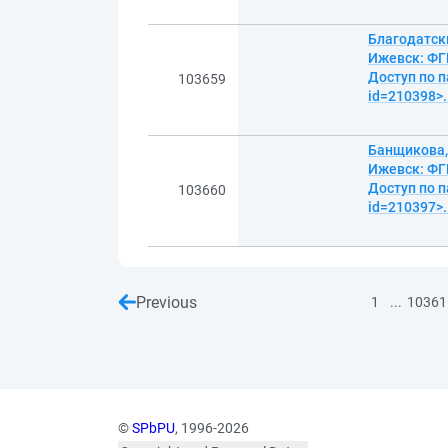
Благодатски
Ижевск: ФГБ
Доступ по п
103659
id=210398>.
Банщикова,
Ижевск: ФГБ
Доступ по п
103660
id=210397>.
Previous
...
1
10361
©
SPbPU
, 1996-2026