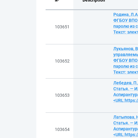
№
Description
Родина, Л.
ФГБОУ ВПО "
паролю из с
103651
Текст: эле
Лукьянов, 
управляемы
ФГБОУ ВПО "
103652
паролю из с
Текст: эле
Лебедев, П
Статья. — И
Аспирантура
103653
<URL:https:
Латыпова, 
Статья. — И
Аспирантура
103654
<URL:https: