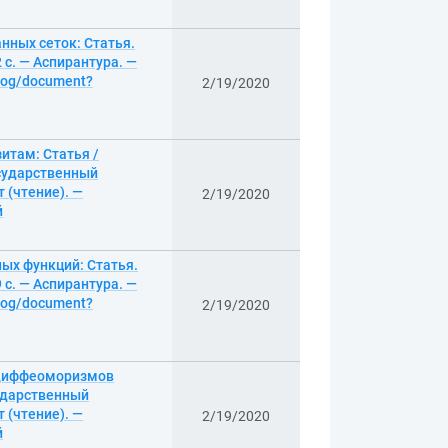
нных сеток: Статья.
с. — Аспирантура. —
alog/document?
2/19/2020
итам: Статья /
сударственный
т (чтение). —
2/19/2020
й
ых функций: Статья.
с. — Аспирантура. —
alog/document?
2/19/2020
 диффеоморизмов
ударственный
т (чтение). —
2/19/2020
й