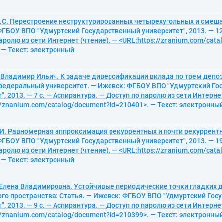
А.С. Перестроение неструктурированных четырехугольных и смеша
ГБОУ ВПО "Удмуртский Государственный университет", 2013. — 12 
аролю из сети Интернет (чтение). — <URL:https://znanium.com/cat
 — Текст: электронный
 Владимир Ильич. К задаче диверсификации вклада по трем депоз
федеральный университет. — Ижевск: ФГБОУ ВПО "Удмуртский Го
", 2013. — 7 с. — Аспирантура. — Доступ по паролю из сети Интерне
//znanium.com/catalog/document?id=210401>. — Текст: электронны
.И. Равномерная аппроксимация рекуррентных и почти рекуррентн
ГБОУ ВПО "Удмуртский Государственный университет", 2013. — 19 
аролю из сети Интернет (чтение). — <URL:https://znanium.com/cat
 — Текст: электронный
 Елена Владимировна. Устойчивые периодические точки гладких
го пространства: Статья. — Ижевск: ФГБОУ ВПО "Удмуртский Гос
", 2013. — 9 с. — Аспирантура. — Доступ по паролю из сети Интерне
//znanium.com/catalog/document?id=210399>. — Текст: электронны