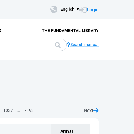
Login
English
S
THE FUNDAMENTAL LIBRARY
Search manual
Next
...
0
10371
17193
Arrival