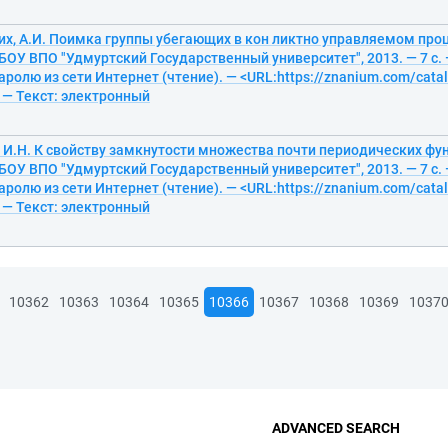
х, А.И. Поимка группы убегающих в кон ликтно управляемом проц
ОУ ВПО "Удмуртский Государственный университет", 2013. — 7 с. 
аролю из сети Интернет (чтение). — <URL:https://znanium.com/cat
 — Текст: электронный
 И.Н. К свойству замкнутости множества почти периодических фун
ОУ ВПО "Удмуртский Государственный университет", 2013. — 7 с. 
аролю из сети Интернет (чтение). — <URL:https://znanium.com/cat
 — Текст: электронный
10362
10363
10364
10365
10366
10367
10368
10369
1037
ADVANCED SEARCH