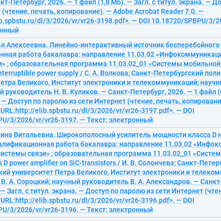
т-Петербург, 2026. — 1 файл (1,8 Мб). — Загл. с титул. экрана. — Д
 (чтение, печать, копирование). — Adobe Acrobat Reader 7.0. —
ib.spbstu.ru/dl/3/2026/vr/vr26-3198.pdf>. — DOI 10.18720/SPBPU/3/2
ронный
ья Алексеевна. Линейно-интерактивный источник бесперебойного
нная работа бакалавра: направление 11.03.02 «Инфокоммуникац
» ; образовательная программа 11.03.02_01 «Системы мобильной с
interruptible power supply / С. А. Волкова; Санкт-Петербургский по
етра Великого, Институт электроники и телекоммуникаций; научны
 руководитель Н. В. Куликов. — Санкт-Петербург, 2026. — 1 файл (0
. — Доступ по паролю из сети Интернет (чтение, печать, копировани
<URL:http://elib.spbstu.ru/dl/3/2026/vr/vr26-3197.pdf>. — DOI
U/3/2026/vr/vr26-3197. — Текст: электронный
ина Витальевна. Широкополосный усилитель мощности класса D н
алификационная работа бакалавра: направление 11.03.02 «Инф
системы связи» ; образовательная программа 11.03.02_01 «Систе
 D power amplifier on SiC-transistors / И. В. Солончева; Санкт-Пете
кий университет Петра Великого, Институт электроники и телеко
В. А. Сороцкий; научный руководитель В. А. Александров. — Санкт-
 — Загл. с титул. экрана. — Доступ по паролю из сети Интернет (чте
<URL:http://elib.spbstu.ru/dl/3/2026/vr/vr26-3196.pdf>. — DOI
U/3/2026/vr/vr26-3196. — Текст: электронный