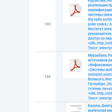
Кудзагова, А
реализации п
квалификацио
системы связи
the radix sorti
103
polar codes /
Институт элек
руководитель П
Доступ по пар
<URL:http://el
Текст: элект
Мурзабаев, Р
источников р
«Инфокоммуни
«Системы моби
emission sour
104
Великого, Инс
Петербург, 202
(чтение, печат
<URL:http://el
Текст: элект
Балуев, Дмит
выпускная кв