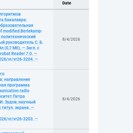
Date
алгоритмов
та бакалавра:
 образовательная
 modified Berlekamp-
ий политехнический
8/4/2026
ый руководитель С. Б.
 (0,7 Мб). — Загл. с
robat Reader 7.0. —
026/vr/vr26-3204. —
ого
а: направление
ьная программа
unication radio
ерситет Петра
8/4/2026
И. Зудов; научный
с титул. экрана. —
026/vr/vr26-3203. —