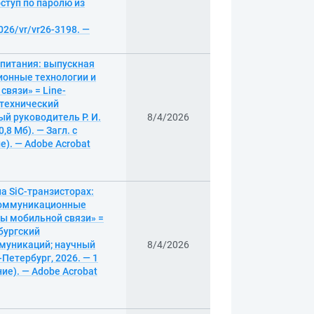
оступ по паролю из
026/vr/vr26-3198. —
 питания: выпускная
ионные технологии и
вязи» = Line-
литехнический
й руководитель Р. И.
8/4/2026
,8 Мб). — Загл. с
е). — Adobe Acrobat
а SiC-транзисторах:
окоммуникационные
мы мобильной связи» =
рбургский
ммуникаций; научный
8/4/2026
Петербург, 2026. — 1
ние). — Adobe Acrobat