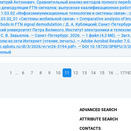
митрий Антонович. Сравнительный анализ методов полного переб
и демодуляции FTN-сигналов: выпускная квалификационная работ
11.03.02 «Инфокоммуникационные технологии и системы связи» ;
03.02_01 «Системы мобильной связи» = Comparative analysis of bru
thods in FTN signal demodulation / Д. А. Кублицкий; Санкт-Петербур
кий университет Петра Великого, Институт электроники и телеко
. В. Завьялов. — Санкт-Петербург, 2026. — 1 файл (4,3 Мб). — Загл.
олю из сети Интернет (чтение, печать). — Adobe Acrobat Reader 7.0.
ib.spbstu.ru/dl/3/2026/vr/vr26-3194.pdf>. — DOI 10.18720/SPBPU/3/2
ронный
...
...
1
6
7
8
9
10
11
12
13
14
15
16
1719
ADVANCED SEARCH
ATTRIBUTE SEARCH
CONTACTS