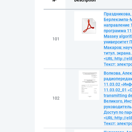
№
Description
Праздникова,
Берлекэмпа-М
направление 
программа 11.
Massey algori
101
университет П
Макаров; науч
титул. экрана.
<URL:http://el
Текст: элект
Волкова, Алек
радиопередаю
11.03.02 «Ин
11.03.02_01 «С
transmitting 
102
Великого, Инс
руководитель Н
Доступ по пар
<URL:http://el
Текст: элект