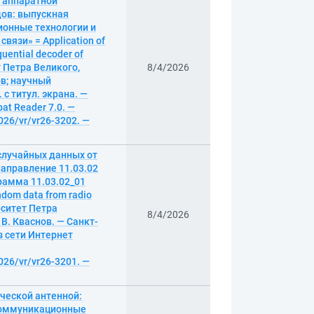
в аппаратной
ов: выпускная
ионные технологии и
язи» = Application of
quential decoder of
т Петра Великого,
8/4/2026
в; научный
 с титул. экрана. —
at Reader 7.0. —
026/vr/vr26-3202. —
случайных данных от
аправление 11.03.02
рамма 11.03.02_01
dom data from radio
рситет Петра
8/4/2026
В. Кваснов. — Санкт-
из сети Интернет
026/vr/vr26-3201. —
ческой антенной:
окоммуникационные