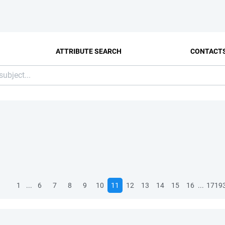
ATTRIBUTE SEARCH
CONTACT
...
...
1
6
7
8
9
10
11
12
13
14
15
16
1719