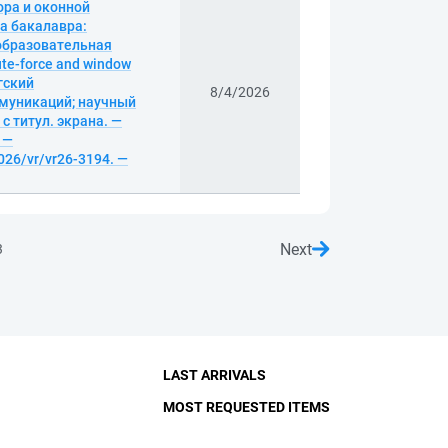
ора и оконной
а бакалавра:
 образовательная
te-force and window
гский
8/4/2026
ммуникаций; научный
 с титул. экрана. —
 —
026/vr/vr26-3194. —
Next
3
LAST ARRIVALS
MOST REQUESTED ITEMS