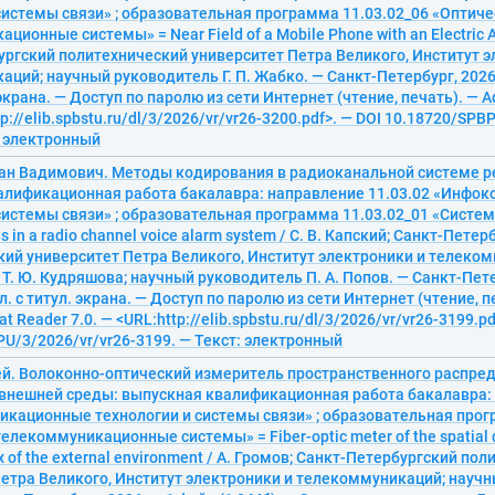
системы связи» ; образовательная программа 11.03.02_06 «Оптич
ионные системы» = Near Field of a Mobile Phone with an Electric A
ргский политехнический университет Петра Великого, Институт э
ций; научный руководитель Г. П. Жабко. — Санкт-Петербург, 2026. 
 экрана. — Доступ по паролю из сети Интернет (чтение, печать). — 
tp://elib.spbstu.ru/dl/3/2026/vr/vr26-3200.pdf>. — DOI 10.18720/SPB
: электронный
пан Вадимович. Методы кодирования в радиоканальной системе р
алификационная работа бакалавра: направление 11.03.02 «Инф
системы связи» ; образовательная программа 11.03.02_01 «Систе
 in a radio channel voice alarm system / С. В. Капский; Санкт-Пете
кий университет Петра Великого, Институт электроники и телеко
Т. Ю. Кудряшова; научный руководитель П. А. Попов. — Санкт-Пете
гл. с титул. экрана. — Доступ по паролю из сети Интернет (чтение, 
t Reader 7.0. — <URL:http://elib.spbstu.ru/dl/3/2026/vr/vr26-3199.pd
U/3/2026/vr/vr26-3199. — Текст: электронный
ей. Волоконно-оптический измеритель пространственного распре
внешней среды: выпускная квалификационная работа бакалавра: 
кационные технологии и системы связи» ; образовательная прог
лекоммуникационные системы» = Fiber-optic meter of the spatial di
ex of the external environment / А. Громов; Санкт-Петербургский по
етра Великого, Институт электроники и телекоммуникаций; научн