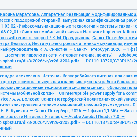
 Карина Маратовна. Аппаратная реализация модифицированных 
есси с поддержкой стираний: выпускная квалификационная рабо
11.03.02 «Инфокоммуникационные технологии и системы связи» ;
03.02_01 «Системы мобильной связи» = Hardware implementation of
thms with erasure support / К. М. Праздникова; Санкт-Петербургск
етра Великого, Институт электроники и телекоммуникаций; научн
ный руководитель К. А. Синютин. — Санкт-Петербург, 2026. — 1 файл
 — Доступ по паролю из сети Интернет (чтение, печать). — Adobe Ac
ib.spbstu.ru/dl/3/2026/vr/vr26-3204.pdf>. — DOI 10.18720/SPBPU/3/2
ронный
сандра Алексеевна. Источник бесперебойного питания для связн
щего устройства: выпускная квалификационная работа бакалавр
фокоммуникационные технологии и системы связи» ; образовател
истемы мобильной связи» = Uninterruptible power supply for a comm
device / А. А. Волкова; Санкт-Петербургский политехнический унив
титут электроники и телекоммуникаций; научный руководитель Р. 
. В. Куликов. — Санкт-Петербург, 2026. — 1 файл (1,1 Мб). — Загл. 
олю из сети Интернет (чтение). — Adobe Acrobat Reader 7.0. —
ib.spbstu.ru/dl/3/2026/vr/vr26-3203.pdf>. — DOI 10.18720/SPBPU/3/2
ронный