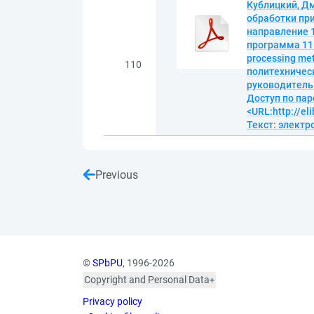
Кублицкий, Д
обработки пр
направление 
программа 11.
processing me
110
политехничес
руководитель С
Доступ по пар
<URL:http://el
Текст: элект
Previous
©
SPbPU
, 1996-2026
Copyright and Personal Data
The photographs are
Privacy policy
published with the