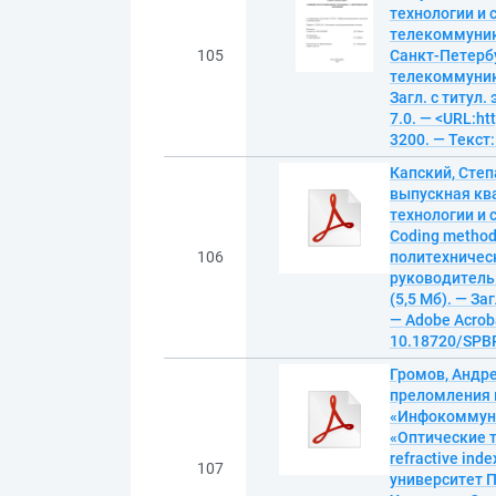
технологии и 
телекоммуникац
105
Санкт-Петербу
телекоммуника
Загл. с титул.
7.0. — <URL:ht
3200. — Текст
Капский, Сте
выпускная кв
технологии и 
Coding methods
106
политехничес
руководитель 
(5,5 Мб). — За
— Adobe Acroba
10.18720/SPBP
Громов, Андр
преломления 
«Инфокоммуни
«Оптические те
refractive ind
107
университет П