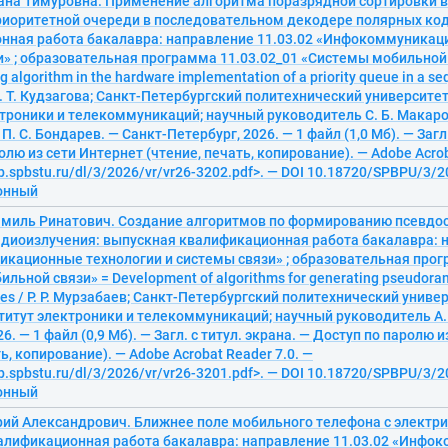
лана Тимуровна. Применение алгоритма поразрядной сортировки 
риоритетной очереди в последовательном декодере полярных код
нная работа бакалавра: направление 11.03.02 «Инфокоммуникац
» ; образовательная программа 11.03.02_01 «Системы мобильной св
ng algorithm in the hardware implementation of a priority queue in a se
 А. Т. Кудзагова; Санкт-Петербургский политехнический университе
троники и телекоммуникаций; научный руководитель С. Б. Макаро
. С. Бондарев. — Санкт-Петербург, 2026. — 1 файл (1,0 Мб). — Загл.
олю из сети Интернет (чтение, печать, копирование). — Adobe Acrob
ib.spbstu.ru/dl/3/2026/vr/vr26-3202.pdf>. — DOI 10.18720/SPBPU/3/2
ронный
амиль Ринатович. Создание алгоритмов по формированию псевдо
адиоизлучения: выпускная квалификационная работа бакалавра: н
кационные технологии и системы связи» ; образовательная прог
льной связи» = Development of algorithms for generating pseudoran
ces / Р. Р. Мурзабаев; Санкт-Петербургский политехнический униве
титут электроники и телекоммуникаций; научный руководитель А. 
6. — 1 файл (0,9 Мб). — Загл. с титул. экрана. — Доступ по паролю 
ь, копирование). — Adobe Acrobat Reader 7.0. —
ib.spbstu.ru/dl/3/2026/vr/vr26-3201.pdf>. — DOI 10.18720/SPBPU/3/2
ронный
рий Александрович. Ближнее поле мобильного телефона с электри
алификационная работа бакалавра: направление 11.03.02 «Инф