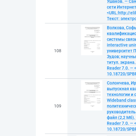
Ушаков. — Санк
сети Интернет
<URL:http://el
Текст: элект
Волкова, Соф
квалификацио
системы связи
interactive un
108
университет П
Зудов; научный
титул. экрана
Reader 7.0. — 
10.18720/SPBP
Солончева, Ир
выпускная кв
технологии и 
Wideband class
109
политехничес
руководитель 
файл (2,2 Мб).
Reader 7.0. — 
10.18720/SPBP