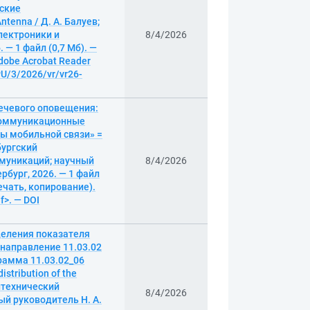
еские
ntenna / Д. А. Балуев;
лектроники и
8/4/2026
— 1 файл (0,7 Мб). —
Adobe Acrobat Reader
PU/3/2026/vr/vr26-
ечевого оповещения:
окоммуникационные
мы мобильной связи» =
рбургский
ммуникаций; научный
8/4/2026
рбург, 2026. — 1 файл
печать, копирование).
f>. — DOI
деления показателя
направление 11.03.02
рамма 11.03.02_06
stribution of the
литехнический
8/4/2026
ый руководитель Н. А.