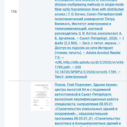
division multiplexing methods in single-mode
fiber-optic transmission lines with distributed
156
access / Г. О. Качко; Санкт-Петербургский
политехнический университет Петра
Великого, Институт электроники и
телекоммуникаций; научный
руководитель О. И. Котов; консультант А.
Б. Арчелков. — Санкт-Петербург, 2026. — 1
файл (2,3 Мб). — Загл. с титул. экрана. —
Доступ по паролю из сети Интернет
(чтение, печать). — Adobe Acrobat Reader
7.0. —
<URL:http://elib.spbstu.ru/dl/3/2026/vr/vr26-
1789.pdf>. — DOI
10.18720/SPBPU/3/2026/vr/vr26-1789. —
Текст: электронный
Попов, Глеб Павлович. Здание бизнес-
центра высотой 84 м с подземной
автостоянкой в Санкт-Петербурге:
выпускная квалификационная работа
специалиста: направление 08.05.01
«Строительство уникальных зданий и
сооружений» ; образовательная
программа 08.05.01_01 «Строительство
высотных и большепролетных зданий и