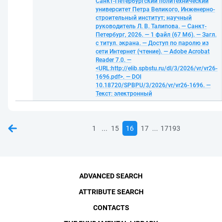
Санкт-Петербургский политехнический
университет Петра Великого, Инженерно-
строительный институт; научный
руководитель Л. В. Талипова. — Санкт-
Петербург, 2026. — 1 файл (67 Мб). — Загл.
с титул. экрана. — Доступ по паролю из
сети Интернет (чтение). — Adobe Acrobat
Reader 7.0. —
<URL:http://elib.spbstu.ru/dl/3/2026/vr/vr26-
1696.pdf>. — DOI
10.18720/SPBPU/3/2026/vr/vr26-1696. —
Текст: электронный
...
...
1
15
16
17
17193
ADVANCED SEARCH
ATTRIBUTE SEARCH
CONTACTS