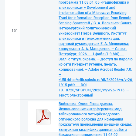
программа 11.03.01_05 «Радиофизика и
электроника» = Development and
Implementation of a Microwave Receiving
Tract for Information Reception from Remote
Sensing Spacecraft / С. А. Васильев; Санкт-
Петербургский политехнический
151
университет Петра Великого, Институт
электроники и телекоммуникаций;
научный руководитель Е. А. Медведева;
консультант А. А. Манцветов. — Санкт-
Петербург, 2026. — 1 файл (1,9 Мб). —
Загл. с титул. экрана. — Доступ по паролю
из сети Интернет (чтение, печать,
копирование). — Adobe Acrobat Reader 7.0.
—
<URL:http://elib.spbstu.ru/dl/3/2026/vr/vr26-
1915.pdf>. — DOI
10.18720/SPBPU/3/2026/vr/vr26-1915. —
Текст: электронный
Бобылева, Олеся Геннадьевна.
Использование интерференции мод
тейпированного четырёхмодового
оптического волокна для измерения
показателя преломления внешней среды:
выпускная квалификационная работа
бакалавра: направление 11.03.02