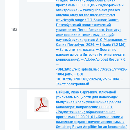
«Радиотехника» ; образовательная
программа 11.03.01_05 «Радиофизика и
электроника» = Waveguide-slot phased
antenna array for the three-centimeter
wavelength range / Т. Т. Баянов; Санкт-
Петербургский политехнический
153
университет Петра Великого, Институт
электроники и телекоммуникаций;
научный руководитель А. С. Черепанов. —
Санкт-Петербург, 2026. — 1 файл (1,2 Мб).
— Загл. с титул. экрана. — Доступ по
паролю из сети Интернет (чтение, печать,
копирование). — Adobe Acrobat Reader 7.0.
—
<URL:http://elib.spbstu.ru/dl/3/2026/vr/vr26-
1804.pdf>. — DOI
10.18720/SPBPU/3/2026/vr/vr26-1804. —
Текст: электронный
Байшев, Иван Сергеевич. Ключевой
усилитель мощности для ионозонда:
выпускная квалификационная работа
бакалавра: направление 11.03.01
«Радиотехника» ; образовательная
программа 11.03.01_01 «Космические и
наземные радиотехнические системы» =
Switching Power Amplifier for an Ionosonde /