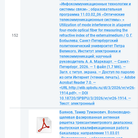
«Инфокоммуникационные технологии и
системы связи» ; образовательная
программа 11.03.02_06 «Оптические
телекоммуникационные системы» =
Utilization of mode interference in atapered
four-mode optical fiber for measuring the
152
refractive index of the externalmedium / О. Г.
Бобылева; Санкт-Петербургский
политехнический университет Петра
Великого, Институт электроники и
телекоммуникаций; научный
руководитель А. А. Маркварт. — Санкт-
Петербург, 2026. — 1 файл (1,7 Мб). —
Загл. с титул. экрана. — Доступ по паролю
из сети Интернет (чтение, печать). — Adobe
Acrobat Reader 7.0. —
<URL:http://elib.spbstu.ru/dl/3/2026/vr/vr26-
1914.pdf>. — DOI
10.18720/SPBPU/3/2026/vr/vr26-1914. —
Текст: электронный
Баянов, Тамир Тумэнович. Волноводно-
щелевая фазированная антенная
решетка трехсантиметрового диапазона:
выпускная квалификационная работа
бакалавра: направление 11.03.01