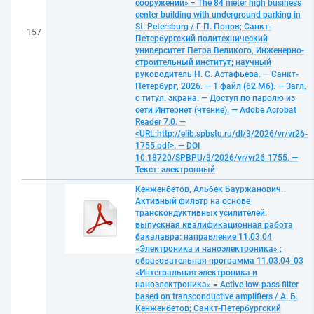
сооружений» = The 84 meter high business
center building with underground parking in
St. Petersburg / Г. П. Попов; Санкт-
157
Петербургский политехнический
университет Петра Великого, Инженерно-
строительный институт; научный
руководитель Н. С. Астафьева. — Санкт-
Петербург, 2026. — 1 файл (62 Мб). — Загл.
с титул. экрана. — Доступ по паролю из
сети Интернет (чтение). — Adobe Acrobat
Reader 7.0. —
<URL:http://elib.spbstu.ru/dl/3/2026/vr/vr26-
1755.pdf>. — DOI
10.18720/SPBPU/3/2026/vr/vr26-1755. —
Текст: электронный
Кенженбетов, Альбек Бауржанович.
Активный фильтр на основе
транскондуктивных усилителей:
выпускная квалификационная работа
бакалавра: направление 11.03.04
«Электроника и наноэлектроника» ;
образовательная программа 11.03.04_03
«Интегральная электроника и
наноэлектроника» = Active low-pass filter
based on transconductive amplifiers / А. Б.
Кенженбетов; Санкт-Петербургский