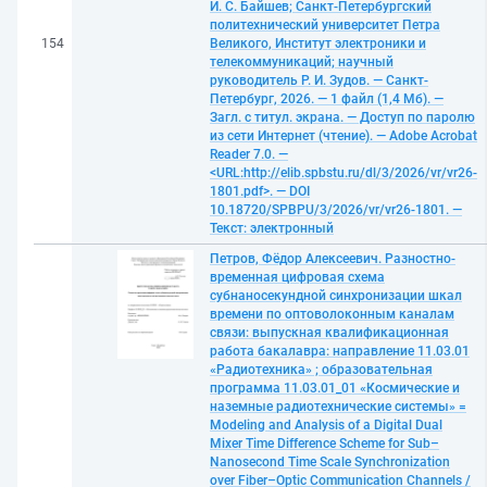
И. С. Байшев; Санкт-Петербургский
политехнический университет Петра
154
Великого, Институт электроники и
телекоммуникаций; научный
руководитель Р. И. Зудов. — Санкт-
Петербург, 2026. — 1 файл (1,4 Мб). —
Загл. с титул. экрана. — Доступ по паролю
из сети Интернет (чтение). — Adobe Acrobat
Reader 7.0. —
<URL:http://elib.spbstu.ru/dl/3/2026/vr/vr26-
1801.pdf>. — DOI
10.18720/SPBPU/3/2026/vr/vr26-1801. —
Текст: электронный
Петров, Фёдор Алексеевич. Разностно-
временная цифровая схема
субнаносекундной синхронизации шкал
времени по оптоволоконным каналам
связи: выпускная квалификационная
работа бакалавра: направление 11.03.01
«Радиотехника» ; образовательная
программа 11.03.01_01 «Космические и
наземные радиотехнические системы» =
Modeling and Analysis of a Digital Dual
Mixer Time Difference Scheme for Sub–
Nanosecond Time Scale Synchronization
over Fiber–Optic Communication Channels /