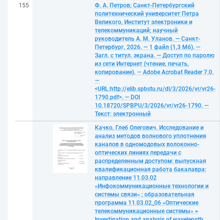
155
Ф. А. Петров; Санкт-Петербургский
политехнический университет Петра
Великого, Институт электроники и
телекоммуникаций; научный
руководитель А. М. Уланов. — Санкт-
Петербург, 2026. — 1 файл (1,3 Мб). —
Загл. с титул. экрана. — Доступ по паролю
из сети Интернет (чтение, печать,
копирование). — Adobe Acrobat Reader 7.0.
—
<URL:http://elib.spbstu.ru/dl/3/2026/vr/vr26-
1790.pdf>. — DOI
10.18720/SPBPU/3/2026/vr/vr26-1790. —
Текст: электронный
Качко, Глеб Олегович. Исследование и
анализ методов волнового уплотнения
каналов в одномодовых волоконно-
оптических линиях передачи с
распределенным доступом: выпускная
квалификационная работа бакалавра:
направление 11.03.02
«Инфокоммуникационные технологии и
системы связи» ; образовательная
программа 11.03.02_06 «Оптические
телекоммуникационные системы» =
Investigation and analysis of wavelength