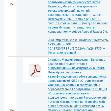
политехнический университет Петра
158
Великого, Институт электроники и
телекоммуникаций; научный
руководитель Е. В. Балашов. — Санкт-
Петербург, 2026. — 1 файл (2,5 Мб). —
Загл. с титул. экрана. — Доступ по паролю
из сети Интернет (чтение, печать,
копирование). — Adobe Acrobat Reader 7.0.
—
<URL:http://elib.spbstu.ru/dl/3/2026/vr/vr26-
1735.pdf>. — DOI
10.18720/SPBPU/3/2026/vr/vr26-1735. —
Текст: электронный
Славкин, Максим Андреевич. Высотное
здание апартамент-отеля с
общественными помещениями в Санкт-
Петербурге: выпускная
квалификационная работа специалиста:
направление 08.05.01 «Строительство
уникальных зданий и сооружений» ;
образовательная программа 08.05.01_01
«Строительство высотных и
большепролетных зданий и сооружений»
= A high-rise apartment hotel building with
public premises in Saint Petersburg / М. А.
159
Славкин; Санкт-Петербургский