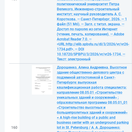
политехнический университет Петра
Великого, Инженерно-строительный
институт; научный руководитель А. С.
Короткова. — Санкт-Петербург, 2026. — 1
файл (51 Мб). — Загл. с титул. экрана. —
Доступ по паролю из сети Интернет
(чтение, печать, копирование). — Adobe
Acrobat Reader 7.0. —
<URL:http://elib.spbstu.ru/dl/3/2026/vr/vr26-
1734.pdf>. — DOI
10.18720/SPBPU/3/2026/vr/vr26-1734. —
Текст: электронный
Дорошенко, Алина Андреевна. Высотное
здание общественно-делового центра с
подземной автостоянкой в Санкт-
Петербурге: выпускная
квалификационная работа специалиста:
направление 08.05.01 «Строительство
уникальных зданий и сооружений» ;
образовательная программа 08.05.01_01
«Строительство высотных и
большепролетных зданий и сооружений»
= A high-rise building of a public and
business center with an underground parking
160
lot in St. Petersburg / А. А. Дорошенко;