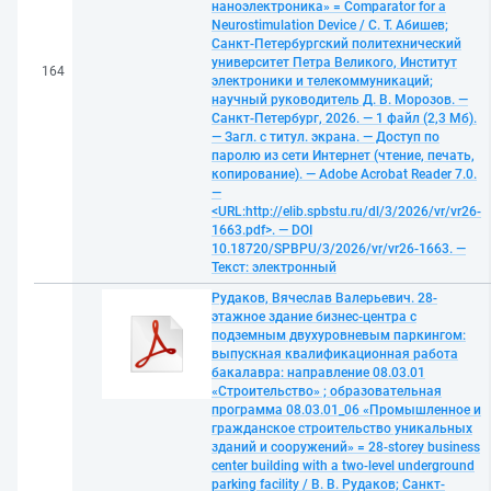
наноэлектроника» = Comparator for a
Neurostimulation Device / С. Т. Абишев;
Санкт-Петербургский политехнический
университет Петра Великого, Институт
164
электроники и телекоммуникаций;
научный руководитель Д. В. Морозов. —
Санкт-Петербург, 2026. — 1 файл (2,3 Мб).
— Загл. с титул. экрана. — Доступ по
паролю из сети Интернет (чтение, печать,
копирование). — Adobe Acrobat Reader 7.0.
—
<URL:http://elib.spbstu.ru/dl/3/2026/vr/vr26-
1663.pdf>. — DOI
10.18720/SPBPU/3/2026/vr/vr26-1663. —
Текст: электронный
Рудаков, Вячеслав Валерьевич. 28-
этажное здание бизнес-центра с
подземным двухуровневым паркингом:
выпускная квалификационная работа
бакалавра: направление 08.03.01
«Строительство» ; образовательная
программа 08.03.01_06 «Промышленное и
гражданское строительство уникальных
зданий и сооружений» = 28-storey business
center building with a two-level underground
parking facility / В. В. Рудаков; Санкт-