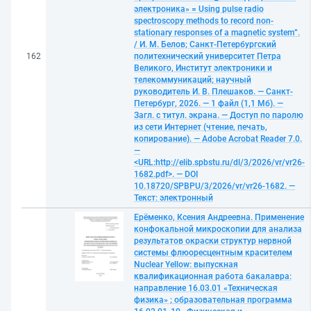
электроника» = Using pulse radio
spectroscopy methods to record non-
stationary responses of a magnetic system”.
/ И. М. Белов; Санкт-Петербургский
162
политехнический университет Петра
Великого, Институт электроники и
телекоммуникаций; научный
руководитель И. В. Плешаков. — Санкт-
Петербург, 2026. — 1 файл (1,1 Мб). —
Загл. с титул. экрана. — Доступ по паролю
из сети Интернет (чтение, печать,
копирование). — Adobe Acrobat Reader 7.0.
—
<URL:http://elib.spbstu.ru/dl/3/2026/vr/vr26-
1682.pdf>. — DOI
10.18720/SPBPU/3/2026/vr/vr26-1682. —
Текст: электронный
Ерёменко, Ксения Андреевна. Применение
конфокальной микроскопии для анализа
результатов окраски структур нервной
системы флюоресцентным красителем
Nuclear Yellow: выпускная
квалификационная работа бакалавра:
направление 16.03.01 «Техническая
физика» ; образовательная программа