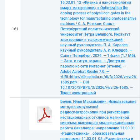
16.03.01_12 «Физика и нанотехнологии
смарт-материалов» = Optimization the
doping process of polysilicon gates in the
technology for manufacturing photosensitive
matrices / С. А. Рожков; Санкт-
161
Петербургский политехнический
университет Петра Великого, Институт
электроники и телекоммуникаций;
научный руководитель П. А. Карасев;
научный руководитель А. И. Клевцов. —
Санкт-Петербург, 2026. — 1 файл (1,7 Мб).
— Загл. с титул. экрана. — Доступ по
паролю из сети Интернет (чтение). —
Adobe Acrobat Reader 7.0. —
<URL:http://elib.spbstu.ru/dl/3/2026/vr/vr26-
1685.pdf>. — DOI
10.18720/SPBPU/3/2026/vr/vr26-1685. —
Текст: электронный
Белов, Илья Максимович. Использование
методов импульсной
радиоспектроскопии при регистрации
нестационарных откликов магнитной
системы: выпускная квалификационная
работа бакалавра: направление 11.03.01
«Радиотехника» ; образовательная
программа 11.03.01_05 «Радиофизика и