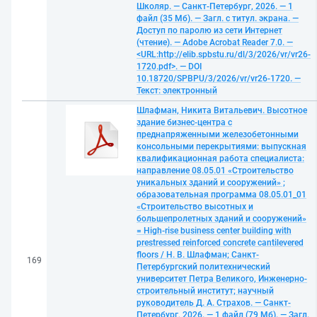
Школяр. — Санкт-Петербург, 2026. — 1
файл (35 Мб). — Загл. с титул. экрана. —
Доступ по паролю из сети Интернет
(чтение). — Adobe Acrobat Reader 7.0. —
<URL:http://elib.spbstu.ru/dl/3/2026/vr/vr26-
1720.pdf>. — DOI
10.18720/SPBPU/3/2026/vr/vr26-1720. —
Текст: электронный
Шлафман, Никита Витальевич. Высотное
здание бизнес-центра с
преднапряженными железобетонными
консольными перекрытиями: выпускная
квалификационная работа специалиста:
направление 08.05.01 «Строительство
уникальных зданий и сооружений» ;
образовательная программа 08.05.01_01
«Строительство высотных и
большепролетных зданий и сооружений»
= High-rise business center building with
prestressed reinforced concrete cantilevered
floors / Н. В. Шлафман; Санкт-
169
Петербургский политехнический
университет Петра Великого, Инженерно-
строительный институт; научный
руководитель Д. А. Страхов. — Санкт-
Петербург, 2026. — 1 файл (79 Мб). — Загл.