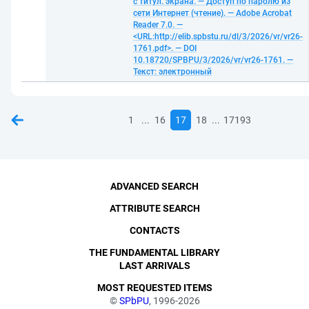
с титул. экрана. — Доступ по паролю из
сети Интернет (чтение). — Adobe Acrobat
Reader 7.0. —
<URL:http://elib.spbstu.ru/dl/3/2026/vr/vr26-
1761.pdf>. — DOI
10.18720/SPBPU/3/2026/vr/vr26-1761. —
Текст: электронный
...
...
1
16
17
18
17193
ADVANCED SEARCH
ATTRIBUTE SEARCH
CONTACTS
THE FUNDAMENTAL LIBRARY
LAST ARRIVALS
MOST REQUESTED ITEMS
©
SPbPU
, 1996-2026