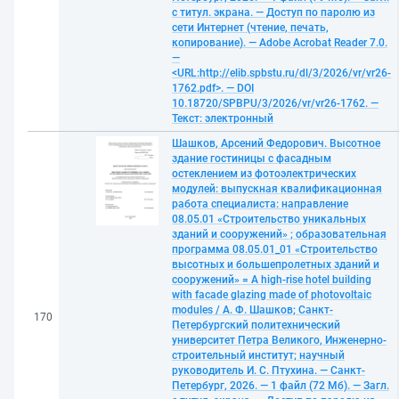
с титул. экрана. — Доступ по паролю из
сети Интернет (чтение, печать,
копирование). — Adobe Acrobat Reader 7.0.
—
<URL:http://elib.spbstu.ru/dl/3/2026/vr/vr26-
1762.pdf>. — DOI
10.18720/SPBPU/3/2026/vr/vr26-1762. —
Текст: электронный
Шашков, Арсений Федорович. Высотное
здание гостиницы с фасадным
остеклением из фотоэлектрических
модулей: выпускная квалификационная
работа специалиста: направление
08.05.01 «Строительство уникальных
зданий и сооружений» ; образовательная
программа 08.05.01_01 «Строительство
высотных и большепролетных зданий и
сооружений» = A high-rise hotel building
with facade glazing made of photovoltaic
modules / А. Ф. Шашков; Санкт-
170
Петербургский политехнический
университет Петра Великого, Инженерно-
строительный институт; научный
руководитель И. С. Птухина. — Санкт-
Петербург, 2026. — 1 файл (72 Мб). — Загл.