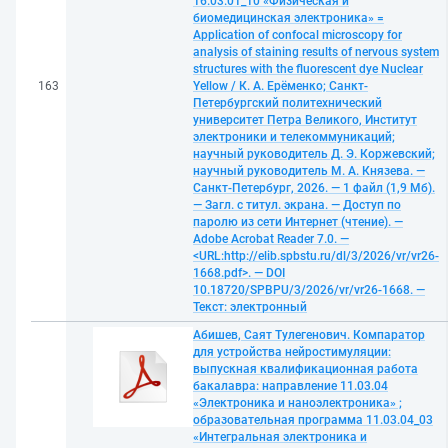
16.03.01_10 «Физическая и
биомедицинская электроника» =
Application of confocal microscopy for
analysis of staining results of nervous system
structures with the fluorescent dye Nuclear
163
Yellow / К. А. Ерёменко; Санкт-
Петербургский политехнический
университет Петра Великого, Институт
электроники и телекоммуникаций;
научный руководитель Д. Э. Коржевский;
научный руководитель М. А. Князева. —
Санкт-Петербург, 2026. — 1 файл (1,9 Мб).
— Загл. с титул. экрана. — Доступ по
паролю из сети Интернет (чтение). —
Adobe Acrobat Reader 7.0. —
<URL:http://elib.spbstu.ru/dl/3/2026/vr/vr26-
1668.pdf>. — DOI
10.18720/SPBPU/3/2026/vr/vr26-1668. —
Текст: электронный
Абишев, Саят Тулегенович. Компаратор
для устройства нейростимуляции:
выпускная квалификационная работа
бакалавра: направление 11.03.04
«Электроника и наноэлектроника» ;
образовательная программа 11.03.04_03
«Интегральная электроника и