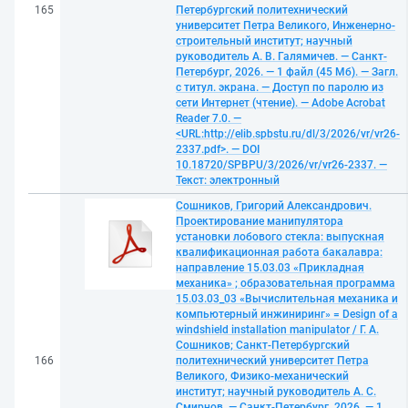
165
Петербургский политехнический
университет Петра Великого, Инженерно-
строительный институт; научный
руководитель А. В. Галямичев. — Санкт-
Петербург, 2026. — 1 файл (45 Мб). — Загл.
с титул. экрана. — Доступ по паролю из
сети Интернет (чтение). — Adobe Acrobat
Reader 7.0. —
<URL:http://elib.spbstu.ru/dl/3/2026/vr/vr26-
2337.pdf>. — DOI
10.18720/SPBPU/3/2026/vr/vr26-2337. —
Текст: электронный
Сошников, Григорий Александрович.
Проектирование манипулятора
установки лобового стекла: выпускная
квалификационная работа бакалавра:
направление 15.03.03 «Прикладная
механика» ; образовательная программа
15.03.03_03 «Вычислительная механика и
компьютерный инжиниринг» = Design of a
windshield installation manipulator / Г. А.
Сошников; Санкт-Петербургский
166
политехнический университет Петра
Великого, Физико-механический
институт; научный руководитель А. С.
Смирнов. — Санкт-Петербург, 2026. — 1