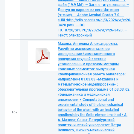
файл (19,9 Мб). — Загл. с титул. экрана. —
Доступ по паролю из сети Интернет
(чтение). — Adobe Acrobat Reader 7.0. —
<URL:http://elib.spbstu.ru/dl/3/2026/vr/vr26-
3420.pdf>. — DOI
10.18720/SPBPU/3/2026/vr/vr26-3420. —
Текст: электронный
Махова, Ангелина Александровна.
Расчётно-экспериментальное
исследование биомеханического
поведения грудной клетки с
установленным протезом методом
конечных элементов: выпускная
квалификационная работа бакалавра:
направление 01.03.03 «Механика и
математическое моделирование» ;
образовательная программа 01.03.03_02
«Биомеханика и медицинская
инженерия» = Computational and
experimental study of the biomechanical
behavior of the chest with an installed
167
prosthesis by the finite element method / А.
А. Махова; Санкт-Петербургский
политехнический университет Петра
Великого, Физико-механический