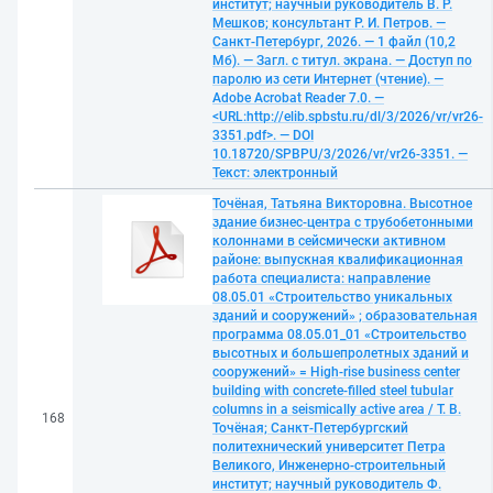
институт; научный руководитель В. Р.
Мешков; консультант Р. И. Петров. —
Санкт-Петербург, 2026. — 1 файл (10,2
Мб). — Загл. с титул. экрана. — Доступ по
паролю из сети Интернет (чтение). —
Adobe Acrobat Reader 7.0. —
<URL:http://elib.spbstu.ru/dl/3/2026/vr/vr26-
3351.pdf>. — DOI
10.18720/SPBPU/3/2026/vr/vr26-3351. —
Текст: электронный
Точёная, Татьяна Викторовна. Высотное
здание бизнес-центра с трубобетонными
колоннами в сейсмически активном
районе: выпускная квалификационная
работа специалиста: направление
08.05.01 «Строительство уникальных
зданий и сооружений» ; образовательная
программа 08.05.01_01 «Строительство
высотных и большепролетных зданий и
сооружений» = High-rise business center
building with concrete-filled steel tubular
columns in a seismically active area / Т. В.
168
Точёная; Санкт-Петербургский
политехнический университет Петра
Великого, Инженерно-строительный
институт; научный руководитель Ф.