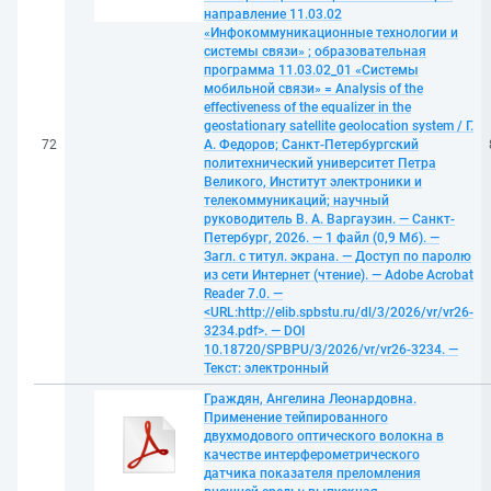
направление 11.03.02
«Инфокоммуникационные технологии и
системы связи» ; образовательная
программа 11.03.02_01 «Системы
мобильной связи» = Analysis of the
effectiveness of the equalizer in the
geostationary satellite geolocation system / Г.
72
А. Федоров; Санкт-Петербургский
политехнический университет Петра
Великого, Институт электроники и
телекоммуникаций; научный
руководитель В. А. Варгаузин. — Санкт-
Петербург, 2026. — 1 файл (0,9 Мб). —
Загл. с титул. экрана. — Доступ по паролю
из сети Интернет (чтение). — Adobe Acrobat
Reader 7.0. —
<URL:http://elib.spbstu.ru/dl/3/2026/vr/vr26-
3234.pdf>. — DOI
10.18720/SPBPU/3/2026/vr/vr26-3234. —
Текст: электронный
Граждян, Ангелина Леонардовна.
Применение тейпированного
двухмодового оптического волокна в
качестве интерферометрического
датчика показателя преломления