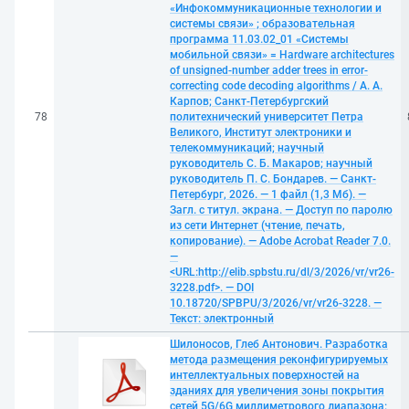
«Инфокоммуникационные технологии и
системы связи» ; образовательная
программа 11.03.02_01 «Системы
мобильной связи» = Hardware architectures
of unsigned-number adder trees in error-
correcting code decoding algorithms / А. А.
Карпов; Санкт-Петербургский
78
политехнический университет Петра
Великого, Институт электроники и
телекоммуникаций; научный
руководитель С. Б. Макаров; научный
руководитель П. С. Бондарев. — Санкт-
Петербург, 2026. — 1 файл (1,3 Мб). —
Загл. с титул. экрана. — Доступ по паролю
из сети Интернет (чтение, печать,
копирование). — Adobe Acrobat Reader 7.0.
—
<URL:http://elib.spbstu.ru/dl/3/2026/vr/vr26-
3228.pdf>. — DOI
10.18720/SPBPU/3/2026/vr/vr26-3228. —
Текст: электронный
Шилоносов, Глеб Антонович. Разработка
метода размещения реконфигурируемых
интеллектуальных поверхностей на
зданиях для увеличения зоны покрытия
сетей 5G/6G миллиметрового диапазона: