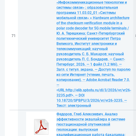
«Инфокоммуникационные технологии и
системы связи» ; образовательная
программа 11.03.02_01 «Системы
мобильной связи» = Hardware architecture
of the checksum verification module in a
polar code decoder for 5G mobile terminals /
Ю. А. Терешкина; Санкт-Петербургский
71
политехнический университет Петра
Великого, Институт электроники и
телекоммуникаций; научный
руководитель С. Б. Макаров; научный
руководитель П. С. Бондарев. — Санкт-
Петербург, 2026. — 1 файл (1,2 Мб). —
Загл. с титул. экрана. — Доступ по паролю
из сети Интернет (чтение, печать,
копирование). — Adobe Acrobat Reader 7.0.
—
<URL:http://elib.spbstu.ru/dl/3/2026/vr/vr26-
3235.pdf>. — DOI
10.18720/SPBPU/3/2026/vr/vr26-3235. —
Текст: электронный
Федоров, Глеб Алексеевич. Анализ
эффективности эквалайзера в системе
геостационарной спутниковой
геолокации: выпускная
квалификационная работа бакалавра: