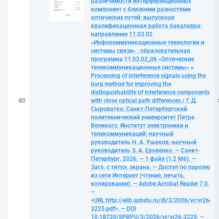
различимости интерференционных
компонент с близкими разностями
оптических путей: выпускная
квалификационная работа бакалавра:
направление 11.03.02
«Инфокоммуникационные технологии и
системы связи» ; образовательная
программа 11.03.02_06 «Оптические
телекоммуникационные системы» =
Processing of interference signals using the
burg method for improving the
distinguishability of interference components
80
with close optical path differences / Г. Д.
Сыроватко; Санкт-Петербургский
политехнический университет Петра
Великого, Институт электроники и
телекоммуникаций; научный
руководитель Н. А. Ушаков; научный
руководитель З. А. Еровенко. — Санкт-
Петербург, 2026. — 1 файл (1,2 Мб). —
Загл. с титул. экрана. — Доступ по паролю
из сети Интернет (чтение, печать,
копирование). — Adobe Acrobat Reader 7.0.
—
<URL:http://elib.spbstu.ru/dl/3/2026/vr/vr26-
3225.pdf>. — DOI
10.18720/SPBPU/3/2026/vr/vr26-3225. —