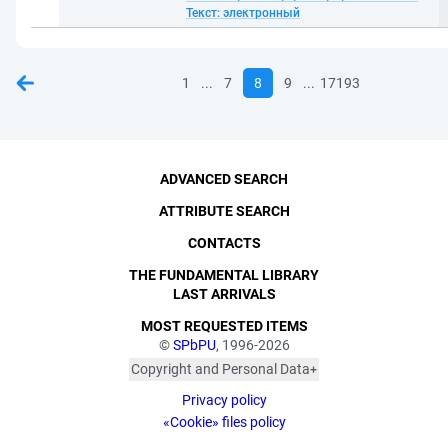
Текст: электронный
...
...
1
7
8
9
17193
ADVANCED SEARCH
ATTRIBUTE SEARCH
CONTACTS
THE FUNDAMENTAL LIBRARY
LAST ARRIVALS
MOST REQUESTED ITEMS
©
SPbPU
, 1996-2026
Copyright and Personal Data
The photographs are
Privacy policy
published with the
consent of the individuals
«Cookie» files policy
depicted, in accordance