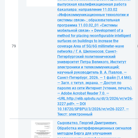
выпускная квалификационная работа
бакалавра: направление 11.03.02
«Инфокоммуникационные технологии и
системы связи» ; образовательная
программа 11.03.02_01 «Системы
мобильной связи» = Development of a
method for placing reconfigurable intelligent
surfaces on buildings to increase the
79
coverage Area of 5G/6G millimeter-wave
networks / Г. А. Шилоносов; Санкт-
Петербургский политехнический
университет Петра Великого, Институт
электроники и телекоммуникаций;
научный руководитель В. А. Павлов. —
Санкт-Петербург, 2026. — 1 файл (1,4 Мб).
— Загл. с титул. экрана. — Доступ по
паролю из сети Интернет (чтение, печать).
— Adobe Acrobat Reader 7.0. —
<URL:http://elib.spbstu.ru/dl/3/2026/vr/vr26-
3227.pdf>. — DOI
10.18720/SPBPU/3/2026/vr/vr26-3227. —
Текст: электронный
Сыроватко, Георгий Дмитриевич.
Обработка интерференционных сигналов
методом Берга для улучшения