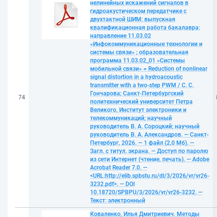
нелинейных искажений сигналов в
гидроакустическом передатчике с
двухтактной ШИМ: выпускная
квалификационная работа бакалавра:
направление 11.03.02
«Инфокоммуникационные технологии и
системы связи» ; образовательная
программа 11.03.02_01 «Системы
мобильной связи» = Reduction of nonlinear
signal distortion in a hydroacoustic
transmitter with a two-step PWM / С. С.
Гончарова; Санкт-Петербургский
74
политехнический университет Петра
Великого, Институт электроники и
телекоммуникаций; научный
руководитель В. А. Сороцкий; научный
руководитель В. А. Александров. — Санкт-
Петербург, 2026. — 1 файл (2,0 Мб). —
Загл. с титул. экрана. — Доступ по паролю
из сети Интернет (чтение, печать). — Adobe
Acrobat Reader 7.0. —
<URL:http://elib.spbstu.ru/dl/3/2026/vr/vr26-
3232.pdf>. — DOI
10.18720/SPBPU/3/2026/vr/vr26-3232. —
Текст: электронный
Коваленко, Илья Дмитриевич. Методы