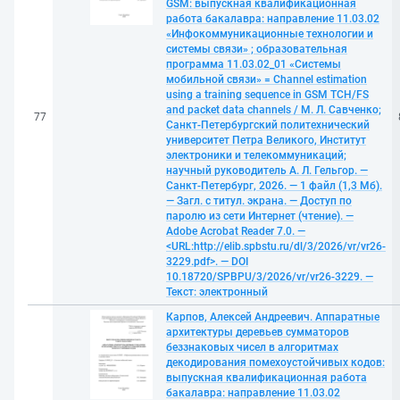
GSM: выпускная квалификационная
работа бакалавра: направление 11.03.02
«Инфокоммуникационные технологии и
системы связи» ; образовательная
программа 11.03.02_01 «Системы
мобильной связи» = Channel estimation
using a training sequence in GSM TCH/FS
and packet data channels / М. Л. Савченко;
77
Санкт-Петербургский политехнический
университет Петра Великого, Институт
электроники и телекоммуникаций;
научный руководитель А. Л. Гельгор. —
Санкт-Петербург, 2026. — 1 файл (1,3 Мб).
— Загл. с титул. экрана. — Доступ по
паролю из сети Интернет (чтение). —
Adobe Acrobat Reader 7.0. —
<URL:http://elib.spbstu.ru/dl/3/2026/vr/vr26-
3229.pdf>. — DOI
10.18720/SPBPU/3/2026/vr/vr26-3229. —
Текст: электронный
Карпов, Алексей Андреевич. Аппаратные
архитектуры деревьев сумматоров
беззнаковых чисел в алгоритмах
декодирования помехоустойчивых кодов:
выпускная квалификационная работа
бакалавра: направление 11.03.02