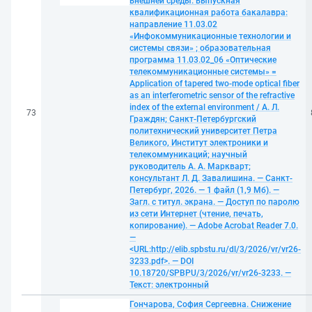
внешней среды: выпускная
квалификационная работа бакалавра:
направление 11.03.02
«Инфокоммуникационные технологии и
системы связи» ; образовательная
программа 11.03.02_06 «Оптические
телекоммуникационные системы» =
Application of tapered two-mode optical fiber
as an interferometric sensor of the refractive
index of the external environment / А. Л.
73
Граждян; Санкт-Петербургский
политехнический университет Петра
Великого, Институт электроники и
телекоммуникаций; научный
руководитель А. А. Маркварт;
консультант Л. Д. Завалишина. — Санкт-
Петербург, 2026. — 1 файл (1,9 Мб). —
Загл. с титул. экрана. — Доступ по паролю
из сети Интернет (чтение, печать,
копирование). — Adobe Acrobat Reader 7.0.
—
<URL:http://elib.spbstu.ru/dl/3/2026/vr/vr26-
3233.pdf>. — DOI
10.18720/SPBPU/3/2026/vr/vr26-3233. —
Текст: электронный
Гончарова, София Сергеевна. Снижение