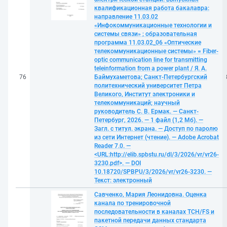
квалификационная работа бакалавра:
направление 11.03.02
«Инфокоммуникационные технологии и
системы связи» ; образовательная
программа 11.03.02_06 «Оптические
телекоммуникационные системы» = Fiber-
optic communication line for transmitting
teleinformation from a power plant / Я. А.
76
Баймухаметова; Санкт-Петербургский
политехнический университет Петра
Великого, Институт электроники и
телекоммуникаций; научный
руководитель С. В. Ермак. — Санкт-
Петербург, 2026. — 1 файл (1,2 Мб). —
Загл. с титул. экрана. — Доступ по паролю
из сети Интернет (чтение). — Adobe Acrobat
Reader 7.0. —
<URL:http://elib.spbstu.ru/dl/3/2026/vr/vr26-
3230.pdf>. — DOI
10.18720/SPBPU/3/2026/vr/vr26-3230. —
Текст: электронный
Савченко, Мария Леонидовна. Оценка
канала по тренировочной
последовательности в каналах TCH/FS и
пакетной передачи данных стандарта