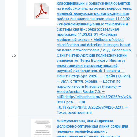
классификации и обнаружения объектов
на изображениях на основе нейросетевых
моделей: выпускная квалификационная
работа бакалавра: направление 11.03.02
«Инфокоммуникационные технологии и
системы связи» ; образовательная
программа 11.03.02_01 «Системы
мобильной связи» = Methods of object
classification and detection in images based
on neural network models / И. Д. Коваленко;
75
Санкт-Петербургский политехнический
университет Петра Великого, Институт
электроники и телекоммуникаций;
научный руководитель Ф. Шариати. —
Санкт-Петербург, 2026. — 1 файл (1,5 Мб).
— Загл. с титул. экрана. — Доступ по
паролю из сети Интернет (чтение). —
Adobe Acrobat Reader 7.0. —
<URL:http://elib.spbstu.ru/dl/3/2026/vr/vr26-
3231.pdf>. — DOI
10.18720/SPBPU/3/2026/vr/vr26-3231. —
Текст: электронный
Баймухаметова, Яна Андреевна.
Волоконно-оптическая линия связи для
передачи телеинформации с
электрической станции: выпускная