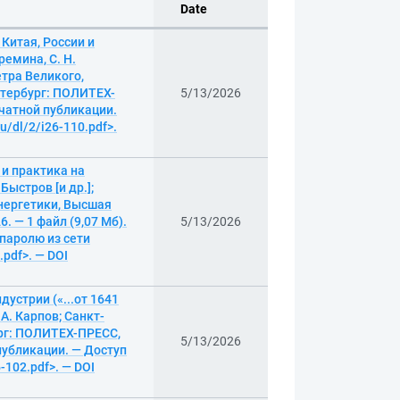
Date
Китая, России и
мина, С. Н.
етра Великого,
тербург: ПОЛИТЕХ-
5/13/2026
печатной публикации.
u/dl/2/i26-110.pdf>.
и практика на
Быстров [и др.];
энергетики, Высшая
 — 1 файл (9,07 Мб).
5/13/2026
 паролю из сети
.pdf>. — DOI
устрии («...от 1641
 А. Карпов; Санкт-
ург: ПОЛИТЕХ-ПРЕСС,
5/13/2026
 публикации. — Доступ
-102.pdf>. — DOI