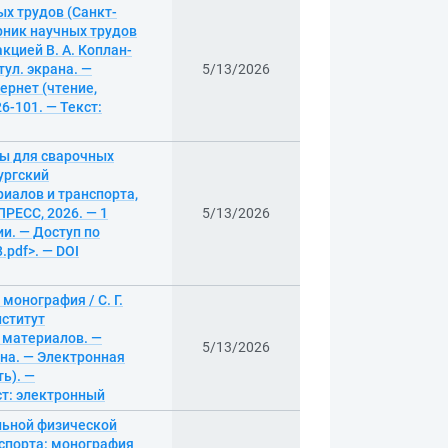
ых трудов (Санкт-
рник научных трудов
кцией В. А. Коплан-
тул. экрана. —
5/13/2026
ернет (чтение,
26-101. — Текст:
мы для сварочных
бургский
иалов и транспорта,
РЕСС, 2026. — 1
5/13/2026
ии. — Доступ по
.pdf>. — DOI
онография / С. Г.
нститут
 материалов. —
5/13/2026
ана. — Электронная
ь). —
кст: электронный
льной физической
спорта: монография