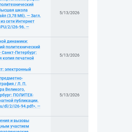
й политехнический
 Высшая школа
5/13/2026
л (3,78 Мб). — Загл.
 из сети Интернет
BPU/2/i26-96. —
ной динамики:
ский политехнический
— Санкт-Петербург:
5/13/2026
ая копия печатной
кст: электронный
 предметно-
рафия / Л. П.
ра Великого,
ербург: ПОЛИТЕХ-
5/13/2026
печатной публикации.
u/dl/2/i26-94.pdf>. —
шения и вызовы
одным участием
управленческие