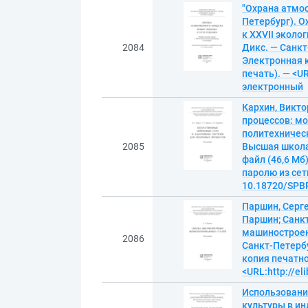
"Охрана атмос
Петербург). О
к XXVII эколо
2084
Дикс. — Санкт
Электронная к
печать). — <UR
электронный
Кархин, Викт
процессов: мон
политехническ
2085
Высшая школа
файл (46,6 Мб
паролю из сети
10.18720/SPBP
Паршин, Серге
Паршин; Санкт
машиностроен
2086
Санкт-Петербу
копия печатно
<URL:http://el
Использовани
культуры в и