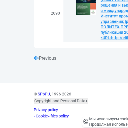
решения и вы
с международ
2090
Институт про
управления; [р
ПОЛИТЕХ-ПРЕСС
публикации 20
<URL:http://el
Previous
©
SPbPU
, 1996-2026
Copyright and Personal Data
The photographs are
Privacy policy
published with the
consent of the individuals
«Cookie» files policy
Мы используем cook
🍪
depicted, in accordance
Продолжая использо
with the requirements of