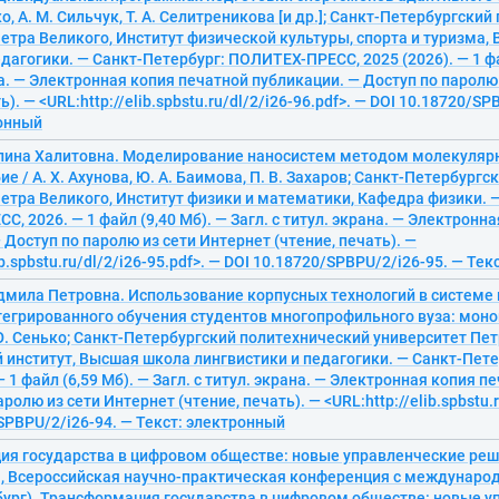
ко, А. М. Сильчук, Т. А. Селитреникова [и др.]; Санкт-Петербургски
етра Великого, Институт физической культуры, спорта и туризма,
дагогики. — Санкт-Петербург: ПОЛИТЕХ-ПРЕСС, 2025 (2026). — 1 фай
на. — Электронная копия печатной публикации. — Доступ по паролю
ь). — <URL:http://elib.spbstu.ru/dl/2/i26-96.pdf>. — DOI 10.18720/SP
ронный
елина Халитовна. Моделирование наносистем методом молекуляр
ие / А. Х. Ахунова, Ю. А. Баимова, П. В. Захаров; Санкт-Петербург
етра Великого, Институт физики и математики, Кафедра физики. 
, 2026. — 1 файл (9,40 Мб). — Загл. с титул. экрана. — Электронн
 Доступ по паролю из сети Интернет (чтение, печать). —
ib.spbstu.ru/dl/2/i26-95.pdf>. — DOI 10.18720/SPBPU/2/i26-95. — Те
дмила Петровна. Использование корпусных технологий в системе
егрированного обучения студентов многопрофильного вуза: моног
Ю. Сенько; Санкт-Петербургский политехнический университет Пет
 институт, Высшая школа лингвистики и педагогики. — Санкт-Пет
— 1 файл (6,59 Мб). — Загл. с титул. экрана. — Электронная копия 
ролю из сети Интернет (чтение, печать). — <URL:http://elib.spbstu.r
SPBPU/2/i26-94. — Текст: электронный
ия государства в цифровом обществе: новые управленческие ре
", Всероссийская научно-практическая конференция с междунар
бург). Трансформация государства в цифровом обществе: новые 