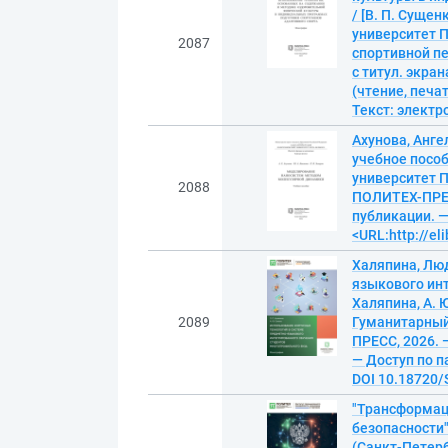
/ [В. П. Сущен
университет П
2087
спортивной пе
с титул. экра
(чтение, печат
Текст: элект
Ахунова, Анг
учебное пособ
университет П
2088
ПОЛИТЕХ-ПРЕСС
публикации. —
<URL:http://el
Халяпина, Лю
языкового инт
Халяпина, А. 
2089
Гуманитарный
ПРЕСС, 2026. 
— Доступ по па
DOI 10.18720/
"Трансформац
безопасности
(Санкт-Петер