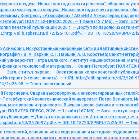
ферного воздуха. Новые подходы и пути решения", сборник научн
храна атмосферного воздуха. Новые подходы и пути решения: сбо
гическому Конгрессу «Атмосфера» / АО «НИИ Атмосфера»; под реда
-Петербург: ПОЛИТЕХ-ПРЕСС, 2026. — 1 файл (12,7 Мб). — Загл. с ти
опия печатной публикации 2026 г. — Доступ по паролю из сети Инт
L:http://elib.spbstu.ru/dl/2/i26-101.pdf>. — DOI 10.18720/SPBPU/2/i
ор Акимович. Искусственные нейронные сети и адаптивные систе
ография / В. А. Кархин, С. Г. Паршин, А. О. Коротеев; Санкт-Петер
ий университет Петра Великого, Институт машиностроения, матер
 физики и технологий материалов. — Санкт-Петербург: ПОЛИТЕХ-П
). — Загл. с титул. экрана. — Электронная копия печатной публикац
 Интернет (чтение, печать). — <URL:http://elib.spbstu.ru/dl/2/i26-98
U/2/i26-98. — Текст: электронный
й Георгиевич. Сварка высокопрочных низколегированных сталей: м
-Петербургский политехнический университет Петра Великого, И
ия, материалов и транспорта, Высшая школа физики и технологий
рг: ПОЛИТЕХ-ПРЕСС, 2026. — 1 файл (167 Мб). — Загл. с титул. экр
й публикации. — Доступ по паролю из сети Интернет (чтение, печат
ib.spbstu.ru/dl/2/i26-97.pdf>. — DOI 10.18720/SPBPU/2/i26-97. — Те
е технологий, основанных на содержании и методике оздоровите
ндивидуальных программах подготовки спортсменов адаптивного 