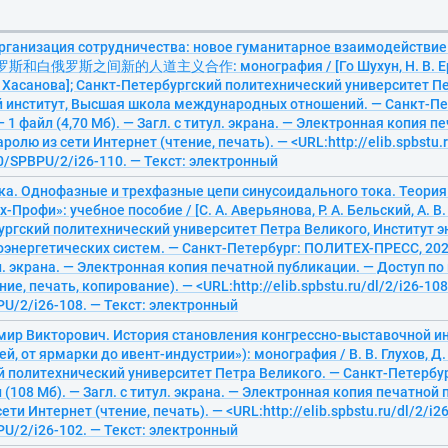
рганизация сотрудничества: новое гуманитарное взаимодействие 
俄罗斯和白俄罗斯之间新的人道主义合作: монография / [Го Шухун, Н. В. Ере
. Хасанова]; Санкт-Петербургский политехнический университет П
 институт, Высшая школа международных отношений. — Санкт-Пе
— 1 файл (4,70 Мб). — Загл. с титул. экрана. — Электронная копия 
ролю из сети Интернет (чтение, печать). — <URL:http://elib.spbstu.r
0/SPBPU/2/i26-110. — Текст: электронный
а. Однофазные и трехфазные цепи синусоидального тока. Теория 
-Профи»: учебное пособие / [С. А. Аверьянова, Р. А. Бельский, А. В. 
ргский политехнический университет Петра Великого, Институт 
энергетических систем. — Санкт-Петербург: ПОЛИТЕХ-ПРЕСС, 2026.
ул. экрана. — Электронная копия печатной публикации. — Доступ по
ие, печать, копирование). — <URL:http://elib.spbstu.ru/dl/2/i26-108
U/2/i26-108. — Текст: электронный
мир Викторович. История становления конгрессно-выставочной инд
ей, от ярмарки до ивент-индустрии»): монография / В. В. Глухов, Д.
й политехнический университет Петра Великого. — Санкт-Петерб
л (108 Мб). — Загл. с титул. экрана. — Электронная копия печатной
ети Интернет (чтение, печать). — <URL:http://elib.spbstu.ru/dl/2/i26
U/2/i26-102. — Текст: электронный