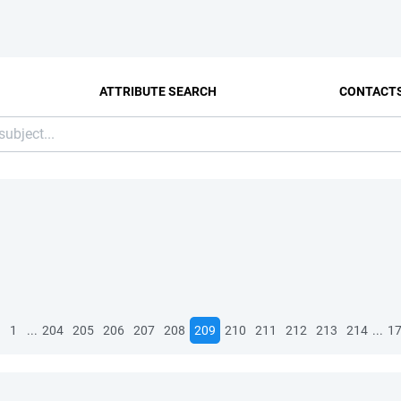
ATTRIBUTE SEARCH
CONTACT
...
...
1
204
205
206
207
208
209
210
211
212
213
214
1