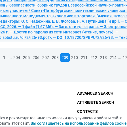
зовы безопасности: сборник трудов Всероссийской научно-практ
ным участием / Санкт-Петербургский политехнический университ
мышленного менеджмента, экономики и торговли, Высшая школа 
едакторы: О. С. Надежина, Е. В. Жогова, Н. А. Путинцева [и др.]. —
, 2026. — 1 файл (1,67 Мб). — Загл. с титул. экрана. — Электронн
26 г. — Доступ по паролю из сети Интернет (чтение, печать). —
ib.spbstu.ru/dl/2/i26-93.pdf>. — DOI 10.18720/SPBPU/2/i26-93. — Те
...
...
1
204
205
206
207
208
209
210
211
212
213
214
1
ADVANCED SEARCH
ATTRIBUTE SEARCH
CONTACTS
ies и рекомендательные технологии для улучшения работы сайта.
THE FUNDAMENTAL LIBRA
вать этот сайт,
Вы соглашаетесь на использование файлов cookie