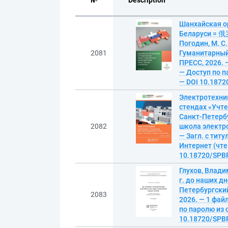
№
Description
Шанхайская о
Беларуси = 
Погодин, М. С
2081
Гуманитарный
ПРЕСС, 2026. 
— Доступ по па
— DOI 10.1872
Электротехник
стендах «Учтех
Санкт-Петербу
2082
школа электро
— Загл. с тит
Интернет (чтен
10.18720/SPBP
Глухов, Влади
г. до наших дн
Петербургски
2083
2026. — 1 фай
по паролю из с
10.18720/SPBP