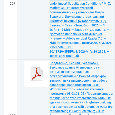
269
under Import Substitution Conditions / М. Х.
Майер; Санкт-Петербургский
политехнический университет Петра
Великого, Инженерно-строительный
институт; научный руководитель Н. Д.
Беляев. — Санкт-Петербург, 2026. — 1
файл (1,9 Мб). — Загл. с титул. экрана. —
Доступ по паролю из сети Интернет
(чтение). — Adobe Acrobat Reader 7.0. —
<URL:http://elib.spbstu.ru/dl/3/2026/vr/vr26-
2353.pdf>. — DOI
10.18720/SPBPU/3/2026/vr/vr26-2353. —
Текст: электронный
Солдатенко, Кирилл Русланович.
Высотное здание бизнес-центра с
автоматическим водяным
пожаротушением в Санкт-Петербурге:
выпускная квалификационная работа
бакалавра: направление 08.03.01
«Строительство» ; образовательная
программа 08.03.01_06 «Промышленное и
гражданское строительство уникальных
зданий и сооружений» = High-rise building
of a business center with automatic water fire
extinguishing in Saint Petersburg / К. Р.