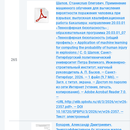
Шапов, Станислав Олегович. Применение
машинного обучения для вычисления
вероятности поражения человека при
взрывах: выпускная квалификационная
работа бакалавра: направление 20.03.01
«Техносферная безопасность» ;
образовательная программа 20.03.01_07
«Техносферная безопасность (общий
профиль)» = Application of machine learning
for computing the probability of human injury
in explosions / С. О. Шапов; Санкт-
Петербургский политехнический
265
университет Петра Великого, Инженерно-
строительный институт; научный
руководитель А. П. Бызов. — Санкт-
Петербург, 2026. — 1 файл (9,7 Мб). —
Загл. с титул. экрана. — Доступ по паролю
из сети Интернет (чтение, печать,
копирование). — Adobe Acrobat Reader 7.0.
—
<URL:http://elib.spbstu.ru/dl/3/2026/vr/vr26-
2357.pdf>. — DOI
10.18720/SPBPU/3/2026/vr/vr26-2357. —
Текст: электронный
Бухарев, Александр Дмитриевич.
Энергоэффективное 4х этажное жилое