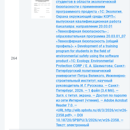
студентов в области экологической
безопасности с применением
программного продукта «1С: Экология.
Охрана окружающей среды КОРП»:
выпускная квалификационная работа
бакалавра: направление 20.03.01
«Техносферная безопасность» ;
образовательная программа 20.03.01_07
«Техносферная безопасность (общий
профиль)» = Development of a training
program for students in the field of
environmental safety using the software
264
product «1C: Ecology. Environmental
Protection CORP / Е. А. Шахматова; Санкт-
Петербургский политехнический
университет Петра Великого, Инженерно-
строительный институт; научный
руководитель И. Г. Русскова. — Санкт-
Петербург, 2026. — 1 файл (3,4 Мб). —
Загл. с титул. экрана. — Доступ по паролю
из сети Интернет (чтение). — Adobe Acrobat
Reader 7.0. —
<URL:http://elib.spbstu.ru/dl/3/2026/vr/vr26-
2358.pdf>. — DOI
10.18720/SPBPU/3/2026/vr/vr26-2358. —
Текст: электронный