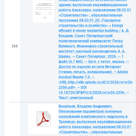
здание: выпускная квалификационная
работа бакалавра: направление 08.03.01
«Строительство» ; образовательная
программа 08.03.01_02 «Городское
строительство и хозяйство» = Energy
efficient 4-storey residential building / А. Д.
Бухарев; Санкт-Петербургский
политехнический университет Петра
266
Великого, Инженерно-строительный
институт; научный руководитель А. А.
Шавва. — Санкт-Петербург, 2026. — 1
файл (6,1 Мб). — Загл. с титул. экрана. —
Доступ по паролю из сети Интернет
(чтение, печать, копирование). — Adobe
Acrobat Reader 7.0. —
<URL:http://elib.spbstu.ru/dl/3/2026/vr/vr26-
2356.pdf>. — DOI
10.18720/SPBPU/3/2026/vr/vr26-2356. —
Текст: электронный
Васильев, Владлен Андреевич.
Обоснование параметров основных
сооружений комплексного гидроузла в
Тропиках: выпускная квалификационная
работа бакалавра: направление 08.03.01
«Строительство» ; образовательная