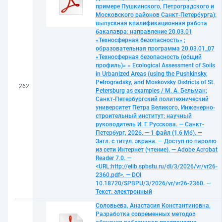
примере Пушкинского, Петроградского и
Московского районов Санкт-Петербурга):
выпускная квалификационная работа
бакалавра: направление 20.03.01
«Техносферная безопасность» ;
образовательная программа 20.03.01_07
«Техносферная безопасность (общий
профиль)» = Ecological Assessment of Soils
in Urbanized Areas (using the Pushkinsky,
Petrogradsky, and Moskovsky Districts of St.
262
Petersburg as examples / М. А. Бельман;
Санкт-Петербургский политехнический
университет Петра Великого, Инженерно-
строительный институт; научный
руководитель И. Г. Русскова. — Санкт-
Петербург, 2026. — 1 файл (1,6 Мб). —
Загл. с титул. экрана. — Доступ по паролю
из сети Интернет (чтение). — Adobe Acrobat
Reader 7.0. —
<URL:http://elib.spbstu.ru/dl/3/2026/vr/vr26-
2360.pdf>. — DOI
10.18720/SPBPU/3/2026/vr/vr26-2360. —
Текст: электронный
Соловьева, Анастасия Константиновна.
Разработка современных методов