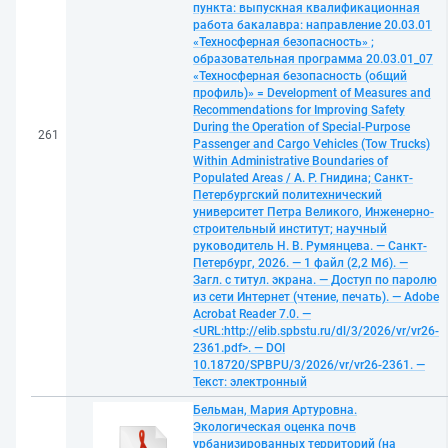
пункта: выпускная квалификационная
работа бакалавра: направление 20.03.01
«Техносферная безопасность» ;
образовательная программа 20.03.01_07
«Техносферная безопасность (общий
профиль)» = Development of Measures and
Recommendations for Improving Safety
During the Operation of Special-Purpose
261
Passenger and Cargo Vehicles (Tow Trucks)
Within Administrative Boundaries of
Populated Areas / А. Р. Гнидина; Санкт-
Петербургский политехнический
университет Петра Великого, Инженерно-
строительный институт; научный
руководитель Н. В. Румянцева. — Санкт-
Петербург, 2026. — 1 файл (2,2 Мб). —
Загл. с титул. экрана. — Доступ по паролю
из сети Интернет (чтение, печать). — Adobe
Acrobat Reader 7.0. —
<URL:http://elib.spbstu.ru/dl/3/2026/vr/vr26-
2361.pdf>. — DOI
10.18720/SPBPU/3/2026/vr/vr26-2361. —
Текст: электронный
Бельман, Мария Артуровна.
Экологическая оценка почв
урбанизированных территорий (на