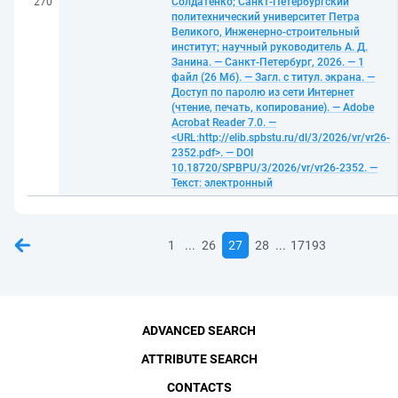
270
Солдатенко; Санкт-Петербургский
политехнический университет Петра
Великого, Инженерно-строительный
институт; научный руководитель А. Д.
Занина. — Санкт-Петербург, 2026. — 1
файл (26 Мб). — Загл. с титул. экрана. —
Доступ по паролю из сети Интернет
(чтение, печать, копирование). — Adobe
Acrobat Reader 7.0. —
<URL:http://elib.spbstu.ru/dl/3/2026/vr/vr26-
2352.pdf>. — DOI
10.18720/SPBPU/3/2026/vr/vr26-2352. —
Текст: электронный
...
...
1
26
27
28
17193
ADVANCED SEARCH
ATTRIBUTE SEARCH
CONTACTS