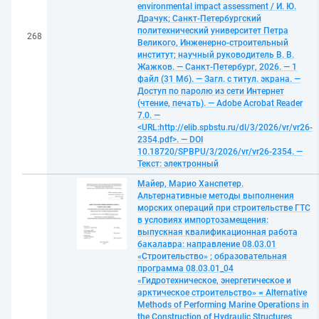
environmental impact assessment / И. Ю.
Драчук; Санкт-Петербургский
политехнический университет Петра
268
Великого, Инженерно-строительный
институт; научный руководитель В. В.
Жажков. — Санкт-Петербург, 2026. — 1
файл (31 Мб). — Загл. с титул. экрана. —
Доступ по паролю из сети Интернет
(чтение, печать). — Adobe Acrobat Reader
7.0. —
<URL:http://elib.spbstu.ru/dl/3/2026/vr/vr26-
2354.pdf>. — DOI
10.18720/SPBPU/3/2026/vr/vr26-2354. —
Текст: электронный
Майер, Марио Ханспетер.
Альтернативные методы выполнения
морских операций при строительстве ГТС
в условиях импортозамещения:
выпускная квалификационная работа
бакалавра: направление 08.03.01
«Строительство» ; образовательная
программа 08.03.01_04
«Гидротехническое, энергетическое и
арктическое строительство» = Alternative
Methods of Performing Marine Operations in
the Construction of Hydraulic Structures