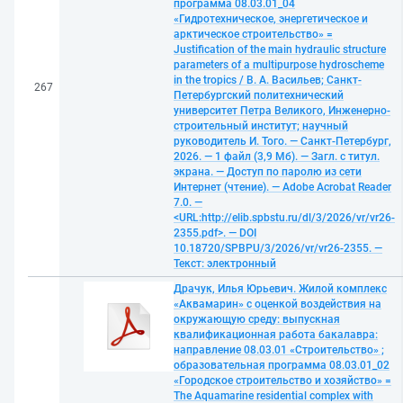
программа 08.03.01_04
«Гидротехническое, энергетическое и
арктическое строительство» =
Justification of the main hydraulic structure
parameters of a multipurpose hydroscheme
in the tropics / В. А. Васильев; Санкт-
267
Петербургский политехнический
университет Петра Великого, Инженерно-
строительный институт; научный
руководитель И. Того. — Санкт-Петербург,
2026. — 1 файл (3,9 Мб). — Загл. с титул.
экрана. — Доступ по паролю из сети
Интернет (чтение). — Adobe Acrobat Reader
7.0. —
<URL:http://elib.spbstu.ru/dl/3/2026/vr/vr26-
2355.pdf>. — DOI
10.18720/SPBPU/3/2026/vr/vr26-2355. —
Текст: электронный
Драчук, Илья Юрьевич. Жилой комплекс
«Аквамарин» с оценкой воздействия на
окружающую среду: выпускная
квалификационная работа бакалавра:
направление 08.03.01 «Строительство» ;
образовательная программа 08.03.01_02
«Городское строительство и хозяйство» =
The Aquamarine residential complex with