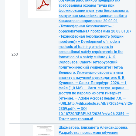
обучения работников предприятия
требованиям охраны труда при
формировании культуры безопасности:
выпускная квалификационная работа
бакалавра: направление 20.03.01
«Техносферная безопасность» ;
образовательная программа 20.03.01_07
«Техносферная безопасность (общий
профиль)» = Development of modern
methods of training employees in
occupational safety requirements in the
263
formation of a safety culture / А. К.
Соловьева; Санкт-Петербургский
политехнический университет Петра
Великого, Инженерно-строительный
институт; научный руководитель В. В.
Кудинов. — Санкт-Петербург, 2026. — 1
файл (1,0 Мб). — Загл. с титул. экрана. —
Доступ по паролю из сети Интернет
(чтение). — Adobe Acrobat Reader 7.0. —
<URL:http://elib.spbstu.ru/dl/3/2026/vr/vr26-
2359.pdf>. — DOI
10.18720/SPBPU/3/2026/vr/vr26-2359. —
Текст: электронный
Шахматова, Елизавета Александровна.
Разработка программы обучения