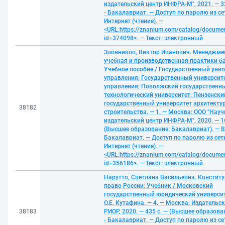
издательский центр ИНФРА-М", 2021. — 33
- Бакалавриат. — Доступ по паролю из се
Интернет (чтение). —
<URL:https://znanium.com/catalog/docume
id=374098>. — Текст: электронный
Звонников, Виктор Иванович. Менеджме
учебная и производственная практики б
Учебное пособие / Государственный унив
управления; Государственный университ
управления; Поволжский государственн
технологический университет; Пензенски
государственный университет архитекту
38182
строительства. — 1. — Москва: ООО "Науч
издательский центр ИНФРА-М", 2020. — 16
(Высшее образование: Бакалавриат). — В
Бакалавриат. — Доступ по паролю из сет
Интернет (чтение). —
<URL:https://znanium.com/catalog/docume
id=356186>. — Текст: электронный
Нарутто, Светлана Васильевна. Констит
право России: Учебник / Московский
государственный юридический университ
О.Е. Кутафина. — 4. — Москва: Издательс
38183
РИОР, 2020. — 435 с. — (Высшее образова
- Бакалавриат. — Доступ по паролю из се