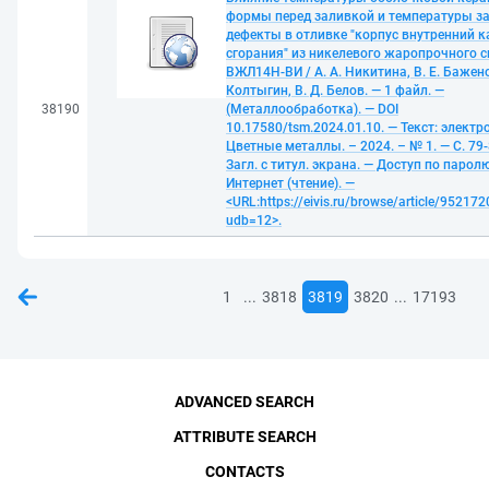
формы перед заливкой и температуры з
дефекты в отливке "корпус внутренний 
сгорания" из никелевого жаропрочного 
ВЖЛ14Н-ВИ / А. А. Никитина, В. Е. Баженов
Колтыгин, В. Д. Белов. — 1 файл. —
38190
(Металлообработка). — DOI
10.17580/tsm.2024.01.10. — Текст: электр
Цветные металлы. – 2024. – № 1. — С. 79-
Загл. с титул. экрана. — Доступ по паролю
Интернет (чтение). —
<URL:https://eivis.ru/browse/article/952172
udb=12>.
...
...
1
3818
3819
3820
17193
ADVANCED SEARCH
ATTRIBUTE SEARCH
CONTACTS