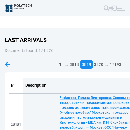
LAST ARRIVALS
Documents found: 171 926
...
...
1
3818
3819
3820
17193
№
Description
Чебакова, Галина Викторовна. Основы т
переработки и товароведение продовол
товаров из сырья животного происхожде
Учебное пособие / Московская государс
академия ветеринарной медицины и
биотехнологии - МВА им. К.И. Скрябина. —
38181
перераб. и доп. — Москва: ООО "Научно-