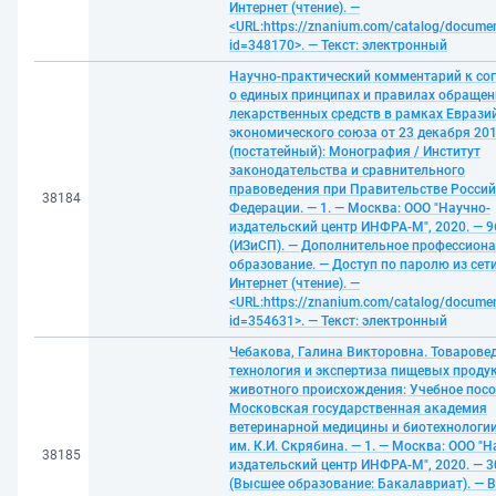
Интернет (чтение). —
<URL:https://znanium.com/catalog/docume
id=348170>. — Текст: электронный
Научно-практический комментарий к с
о единых принципах и правилах обращен
лекарственных средств в рамках Еврази
экономического союза от 23 декабря 201
(постатейный): Монография / Институт
законодательства и сравнительного
правоведения при Правительстве Росси
38184
Федерации. — 1. — Москва: ООО "Научно-
издательский центр ИНФРА-М", 2020. — 96
(ИЗиСП). — Дополнительное профессион
образование. — Доступ по паролю из сет
Интернет (чтение). —
<URL:https://znanium.com/catalog/docume
id=354631>. — Текст: электронный
Чебакова, Галина Викторовна. Товаровед
технология и экспертиза пищевых проду
животного происхождения: Учебное посо
Московская государственная академия
ветеринарной медицины и биотехнологии
им. К.И. Скрябина. — 1. — Москва: ООО "Н
38185
издательский центр ИНФРА-М", 2020. — 30
(Высшее образование: Бакалавриат). — В