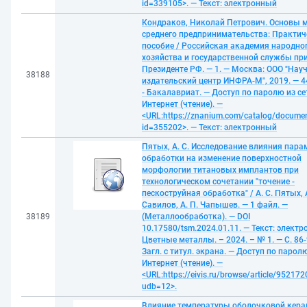
id=339105>. — Текст: электронный
Кондраков, Николай Петрович. Основы м
среднего предпринимательства: Практич
пособие / Российская академия народно
хозяйства и государственной службы пр
Президенте РФ. — 1. — Москва: ООО "Нау
38188
издательский центр ИНФРА-М", 2019. — 44
- Бакалавриат. — Доступ по паролю из се
Интернет (чтение). —
<URL:https://znanium.com/catalog/docume
id=355202>. — Текст: электронный
Пятых, А. С. Исследование влияния пара
обработки на изменение поверхностной
морфологии титановых имплантов при
технологическом сочетании "точение -
пескоструйная обработка" / А. С. Пятых, А
Савилов, А. П. Чапышев. — 1 файл. —
38189
(Металлообработка). — DOI
10.17580/tsm.2024.01.11. — Текст: электр
Цветные металлы. – 2024. – № 1. — С. 86-
Загл. с титул. экрана. — Доступ по паролю
Интернет (чтение). —
<URL:https://eivis.ru/browse/article/952172
udb=12>.
Влияние температуры оболочковой кер