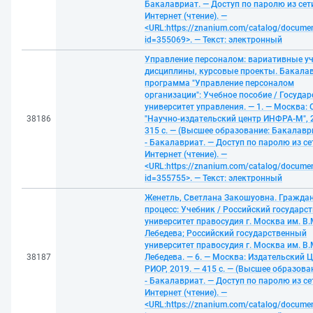
Бакалавриат. — Доступ по паролю из сет
Интернет (чтение). —
<URL:https://znanium.com/catalog/docume
id=355069>. — Текст: электронный
Управление персоналом: вариативные у
дисциплины, курсовые проекты. Бакала
программа "Управление персоналом
организации": Учебное пособие / Госуда
университет управления. — 1. — Москва:
38186
"Научно-издательский центр ИНФРА-М", 
315 с. — (Высшее образование: Бакалавр
- Бакалавриат. — Доступ по паролю из се
Интернет (чтение). —
<URL:https://znanium.com/catalog/docume
id=355755>. — Текст: электронный
Женетль, Светлана Закошуовна. Гражда
процесс: Учебник / Российский государс
университет правосудия г. Москва им. В.
Лебедева; Российский государственный
университет правосудия г. Москва им. В.
38187
Лебедева. — 6. — Москва: Издательский 
РИОР, 2019. — 415 с. — (Высшее образова
- Бакалавриат. — Доступ по паролю из се
Интернет (чтение). —
<URL:https://znanium.com/catalog/docume