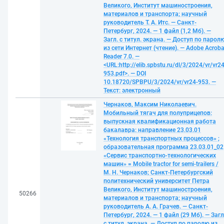
Великого, Институт машиностроения,
материалов и транспорта; научный
руководитель Т. А. Итс. — Санкт-
Петербург, 2024. — 1 файл (1,2 Мб). —
Загл. с титул. экрана. — Доступ по парол
из сети Интернет (чтение). — Adobe Acroba
Reader 7.0. —
<URL:http://elib.spbstu.ru/dl/3/2024/vr/vr24
953.pdf>. — DOI
10.18720/SPBPU/3/2024/vr/vr24-953. —
Текст: электронный
Чернаков, Максим Николаевич.
Мобильный тягач для полуприцепов:
выпускная квалификационная работа
бакалавра: направление 23.03.01
«Технология транспортных процессов» ;
образовательная программа 23.03.01_02
«Сервис транспортно-технологических
машин» = Mobile tractor for semi-trailers /
М. Н. Чернаков; Санкт-Петербургский
политехнический университет Петра
Великого, Институт машиностроения,
50266
материалов и транспорта; научный
руководитель А. А. Грачев. — Санкт-
Петербург, 2024. — 1 файл (29 Мб). — Загл
с титул. экрана. — Доступ по паролю из