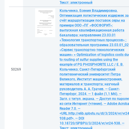
Текст: электронный
Кольченко, Есения Владимировна.
Оптимизация логистических издержек за
счёт маршрутизации поставок серы на
примере ООО «ПГ «ФОСФОРИТ»:
выпускная квалификационная работа
бакалавра: направление 23.03.01
«Технология транспортных процессов» ;
образовательная программа 23.03.01_02
«Сервис транспортно-технологических
машин» = Optimization of logistics costs du
to routing of sulfur supplies using the
example of PG PHOSPHORITE LLC / Е. В.
50269
Кольченко; Санкт-Петербургский
политехнический университет Петра
Великого, Институт машиностроения,
материалов и транспорта; научный
руководитель А. А. Грачев. — Санкт-
Петербург, 2024. — 1 файл (1,1 Мб). —
Загл. с титул. экрана. — Доступ по парол
из сети Интернет (чтение). — Adobe Acroba
Reader 7.0. —
<URL:http://elib.spbstu.ru/dl/3/2024/vr/vr24
938.pdf>. — DOI
10.18720/SPBPU/3/2024/vr/vr24-938. —
Текст: электронный