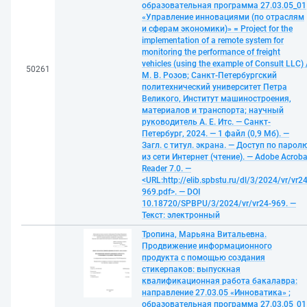
образовательная программа 27.03.05_01
«Управление инновациями (по отраслям
и сферам экономики)» = Project for the
implementation of a remote system for
monitoring the performance of freight
vehicles (using the example of Consult LLC) 
50261
М. В. Розов; Санкт-Петербургский
политехнический университет Петра
Великого, Институт машиностроения,
материалов и транспорта; научный
руководитель А. Е. Итс. — Санкт-
Петербург, 2024. — 1 файл (0,9 Мб). —
Загл. с титул. экрана. — Доступ по парол
из сети Интернет (чтение). — Adobe Acroba
Reader 7.0. —
<URL:http://elib.spbstu.ru/dl/3/2024/vr/vr24
969.pdf>. — DOI
10.18720/SPBPU/3/2024/vr/vr24-969. —
Текст: электронный
Тропина, Марьяна Витальевна.
Продвижение информационного
продукта с помощью создания
стикерпаков: выпускная
квалификационная работа бакалавра:
направление 27.03.05 «Инноватика» ;
образовательная программа 27.03.05_01