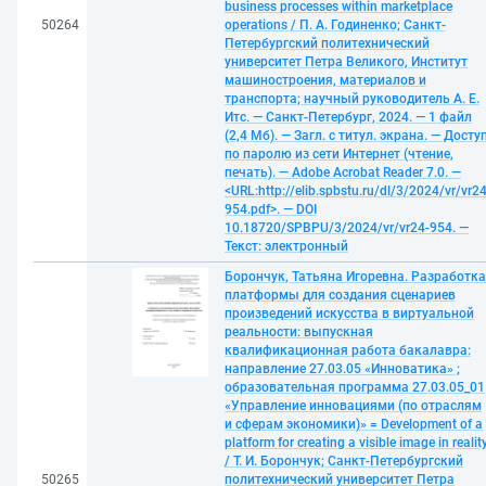
business processes within marketplace
50264
operations / П. А. Годиненко; Санкт-
Петербургский политехнический
университет Петра Великого, Институт
машиностроения, материалов и
транспорта; научный руководитель А. Е.
Итс. — Санкт-Петербург, 2024. — 1 файл
(2,4 Мб). — Загл. с титул. экрана. — Досту
по паролю из сети Интернет (чтение,
печать). — Adobe Acrobat Reader 7.0. —
<URL:http://elib.spbstu.ru/dl/3/2024/vr/vr24
954.pdf>. — DOI
10.18720/SPBPU/3/2024/vr/vr24-954. —
Текст: электронный
Борончук, Татьяна Игоревна. Разработка
платформы для создания сценариев
произведений искусства в виртуальной
реальности: выпускная
квалификационная работа бакалавра:
направление 27.03.05 «Инноватика» ;
образовательная программа 27.03.05_01
«Управление инновациями (по отраслям
и сферам экономики)» = Development of a
platform for creating a visible image in realit
/ Т. И. Борончук; Санкт-Петербургский
50265
политехнический университет Петра