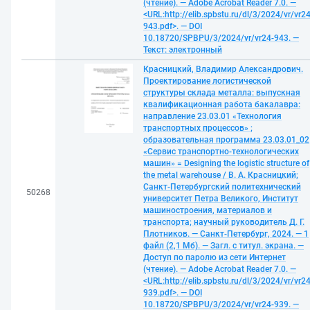
(чтение). — Adobe Acrobat Reader 7.0. —
<URL:http://elib.spbstu.ru/dl/3/2024/vr/vr24
943.pdf>. — DOI
10.18720/SPBPU/3/2024/vr/vr24-943. —
Текст: электронный
Красницкий, Владимир Александрович.
Проектирование логистической
структуры склада металла: выпускная
квалификационная работа бакалавра:
направление 23.03.01 «Технология
транспортных процессов» ;
образовательная программа 23.03.01_02
«Сервис транспортно-технологических
машин» = Designing the logistic structure of
the metal warehouse / В. А. Красницкий;
Санкт-Петербургский политехнический
50268
университет Петра Великого, Институт
машиностроения, материалов и
транспорта; научный руководитель Д. Г.
Плотников. — Санкт-Петербург, 2024. — 1
файл (2,1 Мб). — Загл. с титул. экрана. —
Доступ по паролю из сети Интернет
(чтение). — Adobe Acrobat Reader 7.0. —
<URL:http://elib.spbstu.ru/dl/3/2024/vr/vr24
939.pdf>. — DOI
10.18720/SPBPU/3/2024/vr/vr24-939. —