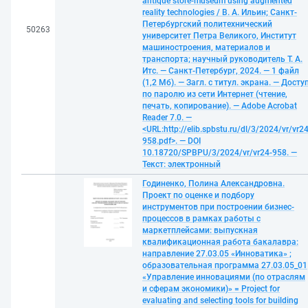
antique store-museum using augmented
reality technologies / В. А. Ильин; Санкт-
Петербургский политехнический
50263
университет Петра Великого, Институт
машиностроения, материалов и
транспорта; научный руководитель Т. А.
Итс. — Санкт-Петербург, 2024. — 1 файл
(1,2 Мб). — Загл. с титул. экрана. — Досту
по паролю из сети Интернет (чтение,
печать, копирование). — Adobe Acrobat
Reader 7.0. —
<URL:http://elib.spbstu.ru/dl/3/2024/vr/vr24
958.pdf>. — DOI
10.18720/SPBPU/3/2024/vr/vr24-958. —
Текст: электронный
Годиненко, Полина Александровна.
Проект по оценке и подбору
инструментов при построении бизнес-
процессов в рамках работы с
маркетплейсами: выпускная
квалификационная работа бакалавра:
направление 27.03.05 «Инноватика» ;
образовательная программа 27.03.05_01
«Управление инновациями (по отраслям
и сферам экономики)» = Project for
evaluating and selecting tools for building