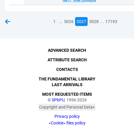
Текст: электронный
...
...
1
5026
5027
5028
17193
ADVANCED SEARCH
ATTRIBUTE SEARCH
CONTACTS
THE FUNDAMENTAL LIBRARY
LAST ARRIVALS
MOST REQUESTED ITEMS
©
SPbPU
, 1996-2026
Copyright and Personal Data
The photographs are
Privacy policy
published with the
consent of the individuals
«Cookie» files policy
depicted, in accordance