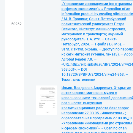
«Управление инновациями (по отраслям
и сферам экономики)» = Promotion of an
information product by creating sticker pack
/ М. В. Тропина; Санкт-Петербургский
50262
политехнический университет Петра
Великого, Институт машиностроения,
материалов и транспорта; научный
руководитель Т. А. Итс. — Санкт-
Петербург, 2024. — 1 файл (1,6 Мб). —
Загл. с титул. экрана. — Доступ по парол
из сети Интернет (чтение, печать). — Adob
Acrobat Reader 7.0. —
<URL:http://elib.spbstu.ru/dl/3/2024/vr/vr24
963.pdf>. — DOI
10.18720/SPBPU/3/2024/vr/vr24-963. —
Текст: электронный
Ильин, Владислав Андреевич. Открытие
антикварного магазина-музея с
использованием технологий дополненно
реальности: выпускная
квалификационная работа бакалавра:
направление 27.03.05 «Инноватика» ;
образовательная программа 27.03.05_01
«Управление инновациями (по отраслям
и сферам экономики)» = Opening of an