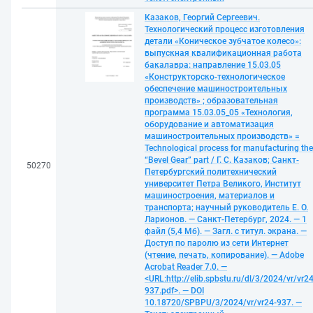
Казаков, Георгий Сергеевич.
Технологический процесс изготовления
детали «Коническое зубчатое колесо»:
выпускная квалификационная работа
бакалавра: направление 15.03.05
«Конструкторско-технологическое
обеспечение машиностроительных
производств» ; образовательная
программа 15.03.05_05 «Технология,
оборудование и автоматизация
машиностроительных производств» =
Technological process for manufacturing the
“Bevel Gear” part / Г. С. Казаков; Санкт-
50270
Петербургский политехнический
университет Петра Великого, Институт
машиностроения, материалов и
транспорта; научный руководитель Е. О.
Ларионов. — Санкт-Петербург, 2024. — 1
файл (5,4 Мб). — Загл. с титул. экрана. —
Доступ по паролю из сети Интернет
(чтение, печать, копирование). — Adobe
Acrobat Reader 7.0. —
<URL:http://elib.spbstu.ru/dl/3/2024/vr/vr24
937.pdf>. — DOI
10.18720/SPBPU/3/2024/vr/vr24-937. —