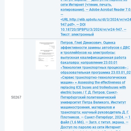
сети Интернет (чтение, печать,
копирование). — Adobe Acrobat Reader 7.0
—
<URL:http://elib.spbstu.ru/dl/3/2024/vr/vr24
947.pdf>. — DOI
10.18720/SPBPU/3/2024/vr/vr24-947. —
Текст: электронный
Петров, Глеб Денисович. Оценка
эффективности замены автобусов с ДВС
и троллейбусов на электробусы:
выпускная квалификационная работа
бакалавра: направление 23.03.01
«Технология транспортных процессов» ;
образовательная программа 23.03.01_02
«Сервис транспортно-технологических
машин» = Assessing the effectiveness of
replacing ICE buses and trolleybuses with
electric buses / Г. Д. Петров; Санкт-
50267
Петербургский политехнический
университет Петра Великого, Институт
машиностроения, материалов и
транспорта; научный руководитель Д. Г.
Плотников. — Санкт-Петербург, 2024. — 1
файл (1,6 Мб). — Загл. с титул. экрана. —
Доступ по паролю из сети Интернет