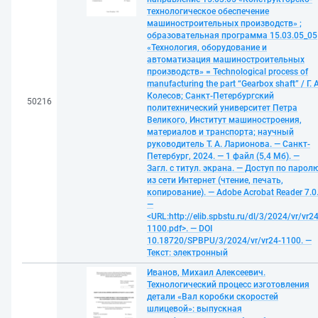
технологическое обеспечение
машиностроительных производств» ;
образовательная программа 15.03.05_05
«Технология, оборудование и
автоматизация машиностроительных
производств» = Technological process of
manufacturing the part “Gearbox shaft” / Г. А
Колесов; Санкт-Петербургский
50216
политехнический университет Петра
Великого, Институт машиностроения,
материалов и транспорта; научный
руководитель Т. А. Ларионова. — Санкт-
Петербург, 2024. — 1 файл (5,4 Мб). —
Загл. с титул. экрана. — Доступ по парол
из сети Интернет (чтение, печать,
копирование). — Adobe Acrobat Reader 7.0
—
<URL:http://elib.spbstu.ru/dl/3/2024/vr/vr24
1100.pdf>. — DOI
10.18720/SPBPU/3/2024/vr/vr24-1100. —
Текст: электронный
Иванов, Михаил Алексеевич.
Технологический процесс изготовления
детали «Вал коробки скоростей
шлицевой»: выпускная