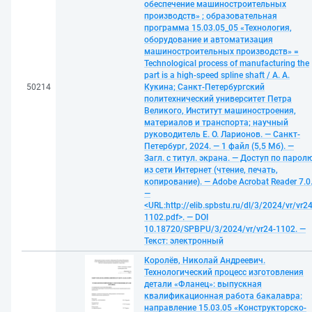
обеспечение машиностроительных
производств» ; образовательная
программа 15.03.05_05 «Технология,
оборудование и автоматизация
машиностроительных производств» =
Technological process of manufacturing the
part is a high-speed spline shaft / А. А.
50214
Кукина; Санкт-Петербургский
политехнический университет Петра
Великого, Институт машиностроения,
материалов и транспорта; научный
руководитель Е. О. Ларионов. — Санкт-
Петербург, 2024. — 1 файл (5,5 Мб). —
Загл. с титул. экрана. — Доступ по парол
из сети Интернет (чтение, печать,
копирование). — Adobe Acrobat Reader 7.0
—
<URL:http://elib.spbstu.ru/dl/3/2024/vr/vr24
1102.pdf>. — DOI
10.18720/SPBPU/3/2024/vr/vr24-1102. —
Текст: электронный
Королёв, Николай Андреевич.
Технологический процесс изготовления
детали «Фланец»: выпускная
квалификационная работа бакалавра:
направление 15.03.05 «Конструкторско-