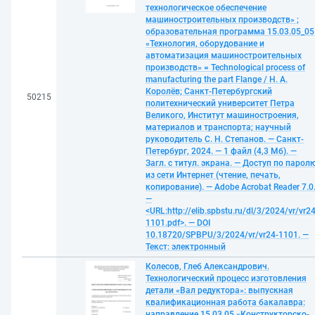
технологическое обеспечение
машиностроительных производств» ;
образовательная программа 15.03.05_05
«Технология, оборудование и
автоматизация машиностроительных
производств» = Technological process of
manufacturing the part Flange / Н. А.
Королёв; Санкт-Петербургский
50215
политехнический университет Петра
Великого, Институт машиностроения,
материалов и транспорта; научный
руководитель С. Н. Степанов. — Санкт-
Петербург, 2024. — 1 файл (4,3 Мб). —
Загл. с титул. экрана. — Доступ по парол
из сети Интернет (чтение, печать,
копирование). — Adobe Acrobat Reader 7.0
—
<URL:http://elib.spbstu.ru/dl/3/2024/vr/vr24
1101.pdf>. — DOI
10.18720/SPBPU/3/2024/vr/vr24-1101. —
Текст: электронный
Колесов, Глеб Александрович.
Технологический процесс изготовления
детали «Вал редуктора»: выпускная
квалификационная работа бакалавра:
направление 15.03.05 «Конструкторско-