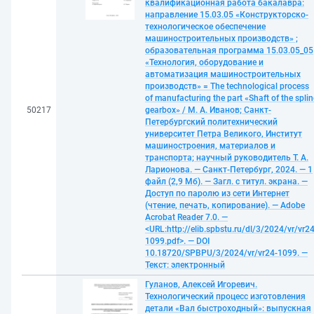
квалификационная работа бакалавра:
направление 15.03.05 «Конструкторско-
технологическое обеспечение
машиностроительных производств» ;
образовательная программа 15.03.05_05
«Технология, оборудование и
автоматизация машиностроительных
производств» = The technological process
of manufacturing the part «Shaft of the splin
50217
gearbox» / М. А. Иванов; Санкт-
Петербургский политехнический
университет Петра Великого, Институт
машиностроения, материалов и
транспорта; научный руководитель Т. А.
Ларионова. — Санкт-Петербург, 2024. — 1
файл (2,9 Мб). — Загл. с титул. экрана. —
Доступ по паролю из сети Интернет
(чтение, печать, копирование). — Adobe
Acrobat Reader 7.0. —
<URL:http://elib.spbstu.ru/dl/3/2024/vr/vr24
1099.pdf>. — DOI
10.18720/SPBPU/3/2024/vr/vr24-1099. —
Текст: электронный
Гуланов, Алексей Игоревич.
Технологический процесс изготовления
детали «Вал быстроходный»: выпускная