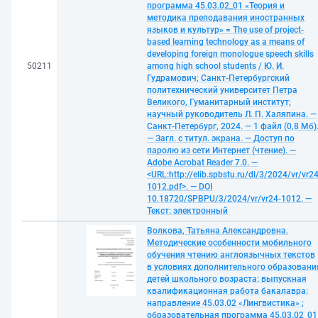
программа 45.03.02_01 «Теория и
методика преподавания иностранных
языков и культур» = The use of project-
based learning technology as a means of
developing foreign monologue speech skills
50211
among high school students / Ю. И.
Гудрамович; Санкт-Петербургский
политехнический университет Петра
Великого, Гуманитарный институт;
научный руководитель Л. П. Халяпина. —
Санкт-Петербург, 2024. — 1 файл (0,8 Мб)
— Загл. с титул. экрана. — Доступ по
паролю из сети Интернет (чтение). —
Adobe Acrobat Reader 7.0. —
<URL:http://elib.spbstu.ru/dl/3/2024/vr/vr24
1012.pdf>. — DOI
10.18720/SPBPU/3/2024/vr/vr24-1012. —
Текст: электронный
Волкова, Татьяна Александровна.
Методические особенности мобильного
обучения чтению англоязычных текстов
в условиях дополнительного образовани
детей школьного возраста: выпускная
квалификационная работа бакалавра:
направление 45.03.02 «Лингвистика» ;
образовательная программа 45.03.02_01