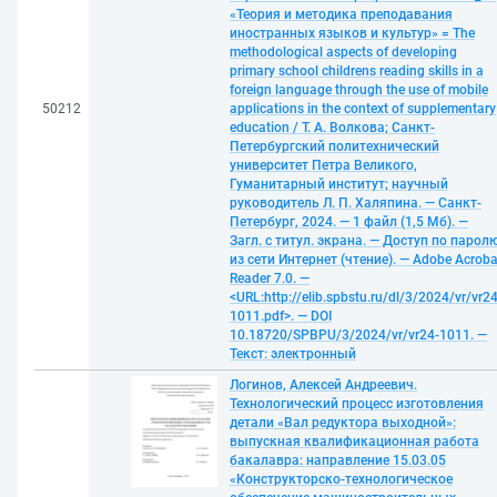
«Теория и методика преподавания
иностранных языков и культур» = The
methodological aspects of developing
primary school childrens reading skills in a
foreign language through the use of mobile
50212
applications in the context of supplementary
education / Т. А. Волкова; Санкт-
Петербургский политехнический
университет Петра Великого,
Гуманитарный институт; научный
руководитель Л. П. Халяпина. — Санкт-
Петербург, 2024. — 1 файл (1,5 Мб). —
Загл. с титул. экрана. — Доступ по парол
из сети Интернет (чтение). — Adobe Acroba
Reader 7.0. —
<URL:http://elib.spbstu.ru/dl/3/2024/vr/vr24
1011.pdf>. — DOI
10.18720/SPBPU/3/2024/vr/vr24-1011. —
Текст: электронный
Логинов, Алексей Андреевич.
Технологический процесс изготовления
детали «Вал редуктора выходной»:
выпускная квалификационная работа
бакалавра: направление 15.03.05
«Конструкторско-технологическое