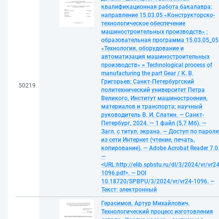
квалификационная работа бакалавра:
направление 15.03.05 «Конструкторско-
технологическое обеспечение
машиностроительных производств» ;
образовательная программа 15.03.05_05
«Технология, оборудование и
автоматизация машиностроительных
производств» = Technological process of
manufacturing the part Gear / К. В.
Григорьев; Санкт-Петербургский
50219
политехнический университет Петра
Великого, Институт машиностроения,
материалов и транспорта; научный
руководитель В. И. Слатин. — Санкт-
Петербург, 2024. — 1 файл (5,7 Мб). —
Загл. с титул. экрана. — Доступ по парол
из сети Интернет (чтение, печать,
копирование). — Adobe Acrobat Reader 7.0
—
<URL:http://elib.spbstu.ru/dl/3/2024/vr/vr24
1096.pdf>. — DOI
10.18720/SPBPU/3/2024/vr/vr24-1096. —
Текст: электронный
Герасимов, Артур Михайлович.
Технологический процесс изготовления