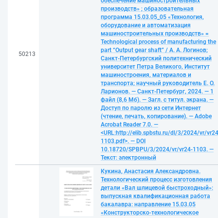
обеспечение машиностроительных
производств» ; образовательная
программа 15.03.05_05 «Технология,
оборудование и автоматизация
машиностроительных производств» =
Technological process of manufacturing the
part “Output gear shaft” / А. А. Логинов;
50213
Санкт-Петербургский политехнический
университет Петра Великого, Институт
машиностроения, материалов и
транспорта; научный руководитель Е. О.
Ларионов. — Санкт-Петербург, 2024. — 1
файл (8,6 Мб). — Загл. с титул. экрана. —
Доступ по паролю из сети Интернет
(чтение, печать, копирование). — Adobe
Acrobat Reader 7.0. —
<URL:http://elib.spbstu.ru/dl/3/2024/vr/vr24
1103.pdf>. — DOI
10.18720/SPBPU/3/2024/vr/vr24-1103. —
Текст: электронный
Кукина, Анастасия Александровна.
Технологический процесс изготовления
детали «Вал шлицевой быстроходный»:
выпускная квалификационная работа
бакалавра: направление 15.03.05
«Конструкторско-технологическое