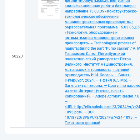
детали «Корпус насоса»: выпускная
квалификационная работа бакалавра:
направление 15.03.05 «Конструкторско-
технологическое обеспечение
машиностроительных производств» ;
образовательная программа 15.03.05_05
«Технология, оборудование и
автоматизация машиностроительных
производств» = Technological process of
manufacturing the part "Pump casing" / А. М
Герасимов; Санкт-Петербургский
50220
политехнический университет Петра
Великого, Институт машиностроения,
материалов и транспорта; научный
руководитель И. И. Козарь. — Санкт-
Петербург, 2024. — 1 файл (6,5 Мб). —
Загл. с титул. экрана. — Доступ по парол
из сети Интернет (чтение, печать,
копирование). — Adobe Acrobat Reader 7.0
—
<URL:http://elib.spbstu.ru/dl/3/2024/vr/vr24
1095.pdf>. — DOI
10.18720/SPBPU/3/2024/vr/vr24-1095. —
Текст: электронный