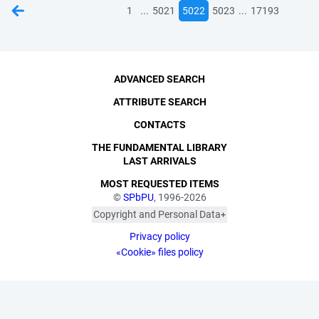
...
...
1
5021
5022
5023
17193
ADVANCED SEARCH
ATTRIBUTE SEARCH
CONTACTS
THE FUNDAMENTAL LIBRARY
LAST ARRIVALS
MOST REQUESTED ITEMS
©
SPbPU
, 1996-2026
Copyright and Personal Data
The photographs are
Privacy policy
published with the
consent of the individuals
«Cookie» files policy
depicted, in accordance
with the requirements of
personal data legislation.
Pursuant to Art. 152.1 of