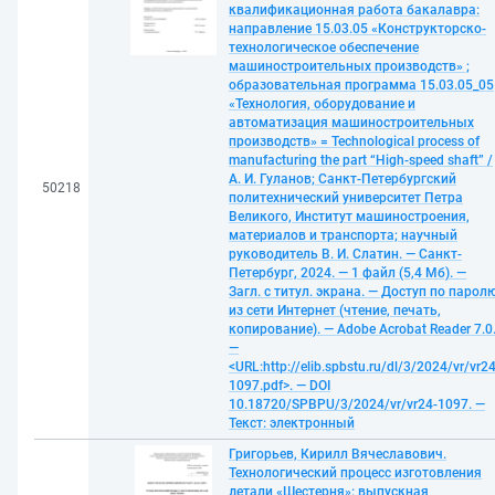
квалификационная работа бакалавра:
направление 15.03.05 «Конструкторско-
технологическое обеспечение
машиностроительных производств» ;
образовательная программа 15.03.05_05
«Технология, оборудование и
автоматизация машиностроительных
производств» = Technological process of
manufacturing the part “High-speed shaft” /
А. И. Гуланов; Санкт-Петербургский
50218
политехнический университет Петра
Великого, Институт машиностроения,
материалов и транспорта; научный
руководитель В. И. Слатин. — Санкт-
Петербург, 2024. — 1 файл (5,4 Мб). —
Загл. с титул. экрана. — Доступ по парол
из сети Интернет (чтение, печать,
копирование). — Adobe Acrobat Reader 7.0
—
<URL:http://elib.spbstu.ru/dl/3/2024/vr/vr24
1097.pdf>. — DOI
10.18720/SPBPU/3/2024/vr/vr24-1097. —
Текст: электронный
Григорьев, Кирилл Вячеславович.
Технологический процесс изготовления
детали «Шестерня»: выпускная