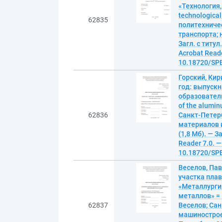
«Технология
technological
62835
политехниче
транспорта; 
Загл. с титу
Acrobat Reade
10.18720/SPB
Горский, Кир
год: выпускн
образователь
of the alumin
62836
Санкт-Петер
материалов и
(1,8 Мб). — З
Reader 7.0. —
10.18720/SPB
Веселов, Па
участка пла
«Металлурги
металлов» = I
62837
Веселов; Сан
машиностроен