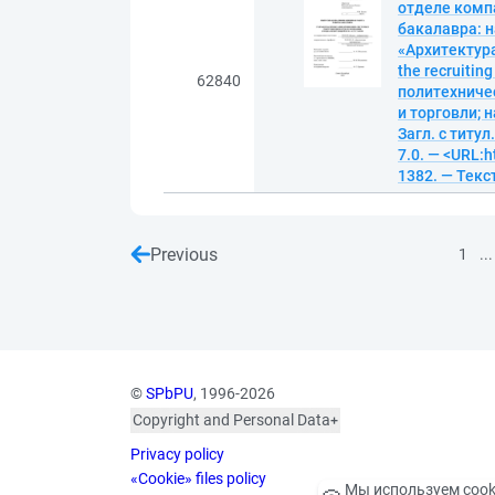
отделе комп
бакалавра: н
«Архитектура
the recruitin
62840
политехниче
и торговли; 
Загл. с титу
7.0. — <URL:h
1382. — Текс
Previous
...
1
©
SPbPU
, 1996-2026
Copyright and Personal Data
The photographs are
Privacy policy
published with the
consent of the individuals
«Cookie» files policy
Мы используем cook