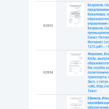
Безруков, С
предпринима
бакалавра: н
образовател
управления» =
62833
Безруков; Са
промышленно
Санкт-Петербу
Интернет (чте
1272.pdf>. —
Жаравин, Вл
КАЗа: выпуск
образователь
the cryolite 
62834
политехниче
транспорта; 
Загл. с титул
<URL:http://
Текст
Ефимов, Иль
квалификаци
обеспечение