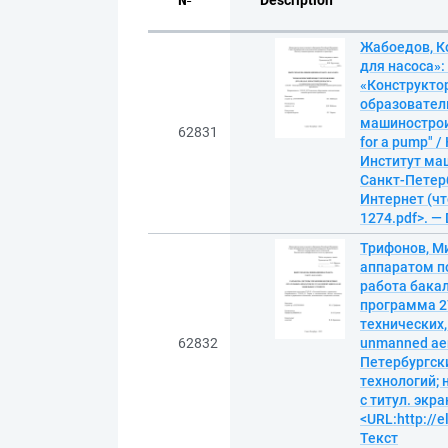
№
Description
Жабоедов, К
для насоса»
«Конструкто
образовател
машиностроит
62831
for a pump" 
Институт маш
Санкт-Петербу
Интернет (чте
1274.pdf>. —
Трифонов, М
аппаратом п
работа бакал
программа 2
технических,
62832
unmanned aeri
Петербургск
технологий; 
с титул. экр
<URL:http://
Текст