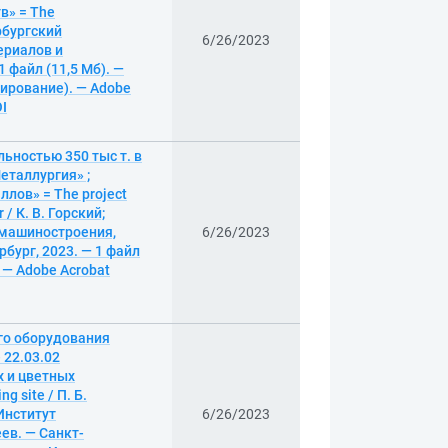
в» = The
ербургский
6/26/2023
ериалов и
 файл (11,5 Мб). —
опирование). — Adobe
OI
ьностью 350 тыс т. в
еталлургия» ;
лов» = The project
 / К. В. Горский;
 машиностроения,
6/26/2023
бург, 2023. — 1 файл
. — Adobe Acrobat
го оборудования
 22.03.02
х и цветных
g site / П. Б.
Институт
6/26/2023
ев. — Санкт-