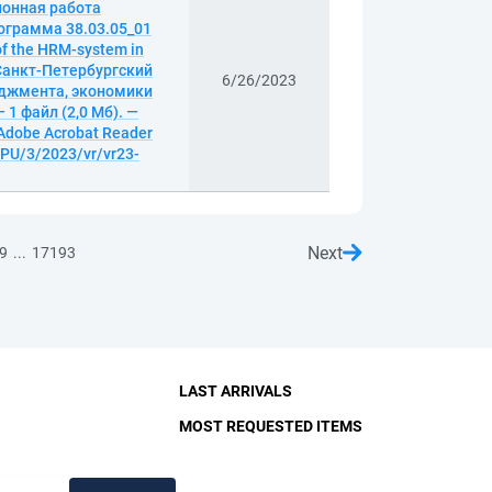
ионная работа
ограмма 38.03.05_01
of the HRM-system in
а; Санкт-Петербургский
6/26/2023
еджмента, экономики
 1 файл (2,0 Мб). —
 Adobe Acrobat Reader
BPU/3/2023/vr/vr23-
Next
...
9
17193
LAST ARRIVALS
MOST REQUESTED ITEMS