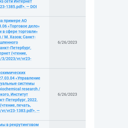
 из сети Интернет
r23-1385.pdf>. — DOI
на примере АО
3.06 «Торговое дело»
м в сфере торговли»
) / М. Хазов; Санкт-
ышленного
6/26/2023
Санкт-Петербург,
тернет (чтение,
l/3/2023/vr/vr23-
иохимических
7.03.04 «Управление
ктуальные системы
iochemical research /
кого, Институт
6/26/2023
кт-Петербург, 2022.
 (чтение, печать,
/vr/vr23-1383.pdf>. —
емы в рекрутинговом