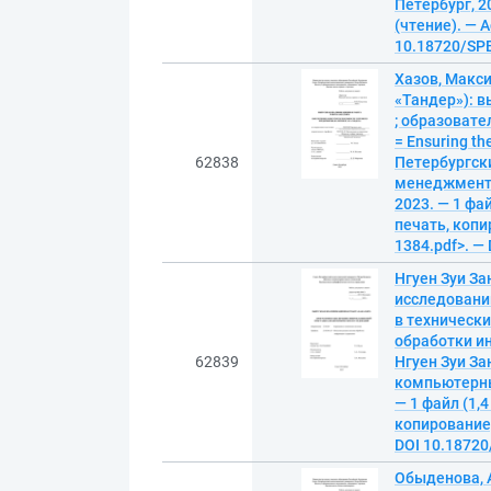
Петербург, 20
(чтение). — A
10.18720/SPB
Хазов, Макс
«Тандер‎»‎):
; образовате
= Ensuring th
62838
Петербургск
менеджмента,
2023. — 1 фай
печать, копир
1384.pdf>. —
Нгуен Зуи З
исследовани
в техническ
обработки ин
62839
Нгуен Зуи За
компьютерных
— 1 файл (1,4
копирование).
DOI 10.18720
Обыденова, 