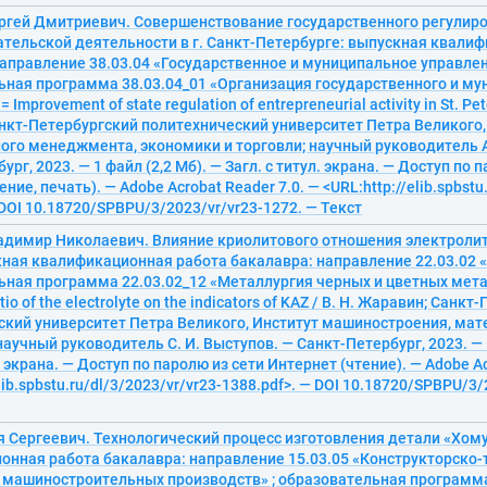
ергей Дмитриевич. Совершенствование государственного регулир
тельской деятельности в г. Санкт-Петербурге: выпускная квали
аправление 38.03.04 «Государственное и муниципальное управлен
ьная программа 38.03.04_01 «Организация государственного и му
 Improvement of state regulation of entrepreneurial activity in St. Pet
нкт-Петербургский политехнический университет Петра Великого,
го менеджмента, экономики и торговли; научный руководитель А
рг, 2023. — 1 файл (2,2 Мб). — Загл. с титул. экрана. — Доступ по 
ние, печать). — Adobe Acrobat Reader 7.0. — <URL:http://elib.spbstu
 DOI 10.18720/SPBPU/3/2023/vr/vr23-1272. — Текст
адимир Николаевич. Влияние криолитового отношения электролит
ная квалификационная работа бакалавра: направление 22.03.02 «
ная программа 22.03.02_12 «Металлургия черных и цветных металл
ratio of the electrolyte on the indicators of KAZ / В. Н. Жаравин; Санк
ский университет Петра Великого, Институт машиностроения, мат
научный руководитель С. И. Выступов. — Санкт-Петербург, 2023. — 1
. экрана. — Доступ по паролю из сети Интернет (чтение). — Adobe Ac
elib.spbstu.ru/dl/3/2023/vr/vr23-1388.pdf>. — DOI 10.18720/SPBPU/3
я Сергеевич. Технологический процесс изготовления детали «Хом
онная работа бакалавра: направление 15.03.05 «Конструкторско-
 машиностроительных производств» ; образовательная программа