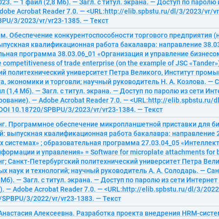
23. — 1 файл (2,8 Мб). — Загл. с титул. экрана. — Доступ по паролю
dobe Acrobat Reader 7.0. — <URL:http://elib.spbstu.ru/dl/3/2023/vr/v
PU/3/2023/vr/vr23-1385. — Текст
им. Обеспечение конкурентоспособности торгового предприятия (
 выпускная квалификационная работа бакалавра: направление 38.0
льная программа 38.03.06_01 «Организация и управление бизнесо
e competitiveness of trade enterprise (on the example of JSC «Tander»
ий политехнический университет Петра Великого, Институт пром
 экономики и торговли; научный руководитель Н. А. Козлова. — 
л (1,4 Мб). — Загл. с титул. экрана. — Доступ по паролю из сети Ин
ование). — Adobe Acrobat Reader 7.0. — <URL:http://elib.spbstu.ru/d
 DOI 10.18720/SPBPU/3/2023/vr/vr23-1384. — Текст
анг. Программное обеспечение микропланшетной приставки для б
й: выпускная квалификационная работа бакалавра: направление 2
их системах» ; образовательная программа 27.03.04_05 «Интелле
формации и управления» = Software for microplate attachments for b
нг; Санкт-Петербургский политехнический университет Петра Вели
 наук и технологий; научный руководитель А. А. Солодарь. — Сан
 Мб). — Загл. с титул. экрана. — Доступ по паролю из сети Интернет
 — Adobe Acrobat Reader 7.0. — <URL:http://elib.spbstu.ru/dl/3/2022
/SPBPU/3/2022/vr/vr23-1383. — Текст
Анастасия Алексеевна. Разработка проекта внедрения HRM-сист