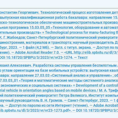
онстантин Георгиевич. Технологический процесс изготовления дет
: выпускная квалификационная работа бакалавра: направление 15
рско-технологическое обеспечение машиностроительных производ
ьная программа 15.03.05_05 «Технология, оборудование и автома
ельных производств» = Technological process for manu-facturing the
/ К. Г. Жабоедов; Санкт-Петербургский политехнический университе
иностроения, материалов и транспорта; научный руководитель Д.
рг, 2023. — 1 файл (4,2 Мб). — Загл. с титул. экрана. — Доступ по 
ние). — Adobe Acrobat Reader 7.0. — <URL:http://elib.spbstu.ru/dl/3
 DOI 10.18720/SPBPU/3/2023/vr/vr23-1274. — Текст
ихаил Алексеевич. Разработка системы управления беспилотным
о углам ориентации на базе мобильных устройств: выпускная кв
авра: направление 27.03.03 «Системный анализ и управление» ; 
7.03.03_01 «Теория и математические методы системного анализа
 экономичеcких и социальных системах» = Development of a control 
al vehicle in orientation angles based on mobile devices / М. А. Три
ий политехнический университет Петра Великого, Институт компь
научный руководитель В. Н. Громов. — Санкт-Петербург, 2023. — 1 ф
ана. — Доступ по паролю из сети Интернет (чтение). — Adobe Acrobat
elib.spbstu.ru/dl/3/2023/vr/vr23-1273.pdf>. — DOI 10.18720/SPBPU/3