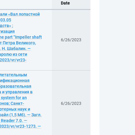
Date
али «Вал лопастной
.03.05
ств» ;
тизация
 part "Impeller shaft
6/26/2023
т Петра Великого,
 Н. Шабалин. —
паролю из сети
/2023/vr/vr23-
 летательным
алификационная
образовательная
 и управления в
system for an
фонов; Санкт-
6/26/2023
ютерных наук и
айл (1,5 Мб). — Загл.
 Reader 7.0. —
/2023/vr/vr23-1273. —