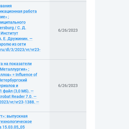
ования
фикационная работа
ие» ;
ниципального
ersburg / С. Д.
6/26/2023
 Институт
. Е. Дружинин. —
паролю из сети
.ru/dl/3/2023/vr/vr23-
а на показатели
Металлургия» ;
ов» = Influence of
т-Петербургский
ериалов и
6/26/2023
 файл (3,0 Мб). —
robat Reader 7.0. —
/2023/vr/vr23-1388. —
ут»: выпускная
технологическое
 15.03.05_05