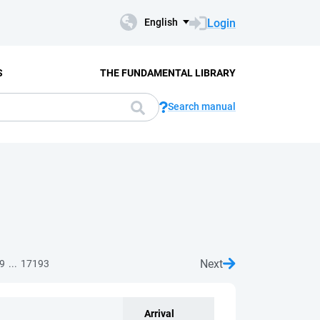
Login
English
S
THE FUNDAMENTAL LIBRARY
Search manual
Next
...
9
17193
Arrival