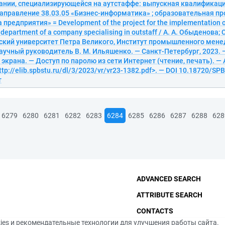
ании, специализирующейся на аутстаффе: выпускная квалификац
аправление 38.03.05 «Бизнес-информатика» ; образовательная пр
 предприятия» = Development of the project for the implementation 
g department of a company specialising in outstaff / А. А. Обыденов
ский университет Петра Великого, Институт промышленного мен
научный руководитель В. М. Ильяшенко. — Санкт-Петербург, 2023. —
л. экрана. — Доступ по паролю из сети Интернет (чтение, печать). —
ttp://elib.spbstu.ru/dl/3/2023/vr/vr23-1382.pdf>. — DOI 10.18720/SP
т
6279
6280
6281
6282
6283
6284
6285
6286
6287
6288
628
ADVANCED SEARCH
ATTRIBUTE SEARCH
CONTACTS
ies и рекомендательные технологии для улучшения работы сайта.