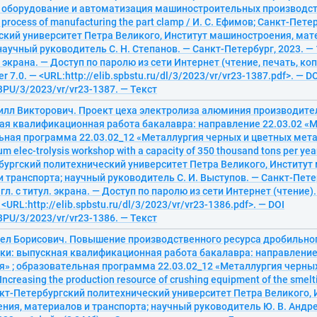
, оборудование и автоматизация машиностроительных производст
 process of manufacturing the part clamp / И. С. Ефимов; Санкт-Пет
ский университет Петра Великого, Институт машиностроения, мат
научный руководитель С. Н. Степанов. — Санкт-Петербург, 2023. — 1
л. экрана. — Доступ по паролю из сети Интернет (чтение, печать, к
r 7.0. — <URL:http://elib.spbstu.ru/dl/3/2023/vr/vr23-1387.pdf>. — D
PU/3/2023/vr/vr23-1387. — Текст
илл Викторович. Проект цеха электролиза алюминия производител
ая квалификационная работа бакалавра: направление 22.03.02 «М
ная программа 22.03.02_12 «Металлургия черных и цветных метал
um elec-trolysis workshop with a capacity of 350 thousand tons per year
бургский политехнический университет Петра Великого, Институт
 транспорта; научный руководитель С. И. Выступов. — Санкт-Петер
агл. с титул. экрана. — Доступ по паролю из сети Интернет (чтение)
 <URL:http://elib.spbstu.ru/dl/3/2023/vr/vr23-1386.pdf>. — DOI
PU/3/2023/vr/vr23-1386. — Текст
вел Борисович. Повышение производственного ресурса дробильно
вки: выпускная квалификационная работа бакалавра: направление
я» ; образовательная программа 22.03.02_12 «Металлургия черны
ncreasing the production resource of crushing equipment of the smeltin
кт-Петербургский политехнический университет Петра Великого, 
ия, материалов и транспорта; научный руководитель Ю. В. Андре